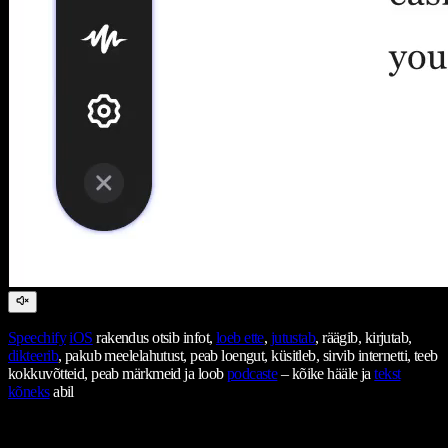
Speechify
iOS
rakendus otsib infot,
loeb ette
,
jutustab
, räägib, kirjutab,
dikteerib
, pakub meelelahutust, peab loengut, küsitleb, sirvib internetti, teeb
kokkuvõtteid, peab märkmeid ja loob
podcaste
– kõike hääle ja
tekst
kõneks
abil