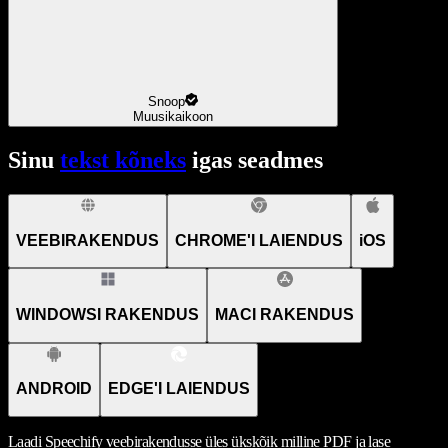
Snoop
Muusikaikoon
Sinu
tekst kõneks
igas seadmes
VEEBIRAKENDUS
CHROME'I LAIENDUS
iOS
WINDOWSI RAKENDUS
MACI RAKENDUS
ANDROID
EDGE'I LAIENDUS
Laadi Speechify veebirakendusse üles ükskõik milline PDF ja lase