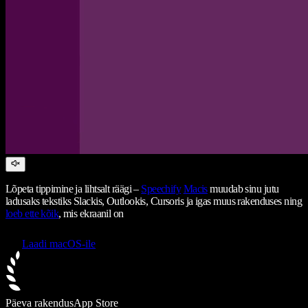
Lõpeta tippimine ja lihtsalt räägi –
Speechify
Macis
muudab sinu jutu
ladusaks tekstiks Slackis, Outlookis, Cursoris ja igas muus rakenduses ning
loeb ette kõik
, mis ekraanil on
Laadi macOS-ile
Päeva rakendus
App Store