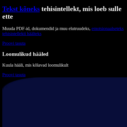
Tekst kõneks
tehisintellekt, mis loeb sulle
ette
Muuda PDF-id, dokumendid ja muu elutruudeks,
emotsionaalseteks
tehisintellekti häälteks
Proovi tasuta
Loomulikud hääled
Kuula hääli, mis kõlavad loomulikult
Proovi tasuta