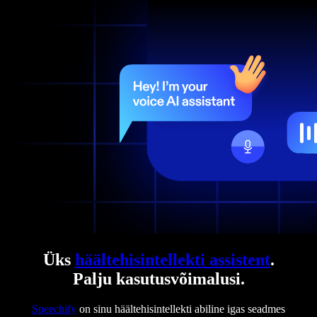
Üks
häältehisintellekti assistent
.
Palju kasutusvõimalusi.
Speechify
on sinu häältehisintellekti abiline igas seadmes