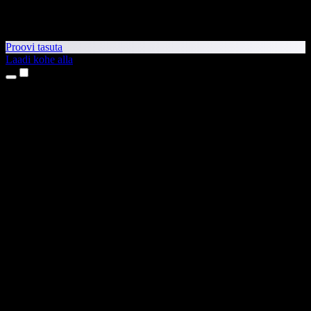
Proovi tasuta
Laadi kohe alla
Tooted
Tekst kõneks
iPhone’i ja iPadi rakendused
Androidi rakendus
Chrome’i laiendus
Edge’i laiendus
Veebirakendus
Maci rakendus
Windowsi rakendus