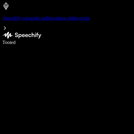
Speechify tutvustab häälekirjutuse dikteerimist
Kirjuta häälega 5× kiiremini
Tooted
Loe lähemalt