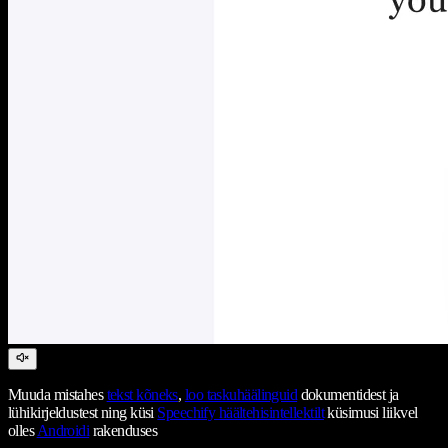
Muuda mistahes
tekst kõneks
,
loo taskuhäälinguid
dokumentidest ja
lühikirjeldustest ning küsi
Speechify häältehisintellektilt
küsimusi liikvel
olles
Androidi
rakenduses