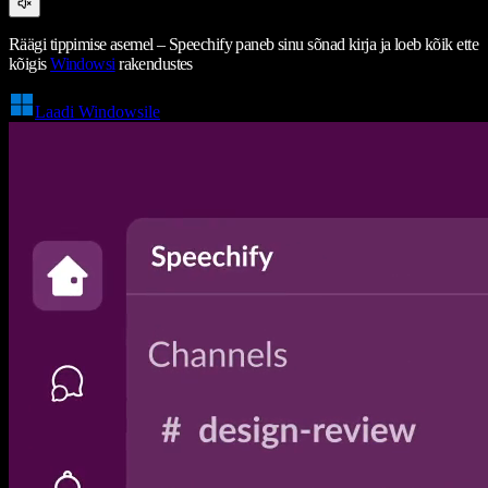
Räägi tippimise asemel – Speechify paneb sinu sõnad kirja ja loeb kõik ette
kõigis
Windowsi
rakendustes
Laadi Windowsile