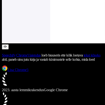
Speechify
Chrome'i laiendus
loeb brauseris ette kõik loetava
tekst kõneks
abil, paneb sinu jutu kirja ja vastab küsimustele selle kohta, mida loed
Lisa Chrome'i
2023. aasta lemmikrakendus
Google Chrome