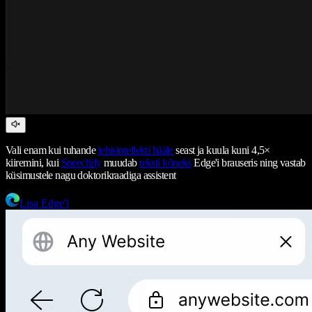
Vali enam kui tuhande
tehisintellekti hääle
seast ja kuula kuni 4,5×
kiiremini, kui
Speechify
muudab
teksti kõneks
Edge'i brauseris ning vastab
küsimustele nagu doktorikraadiga assistent
Lisa Edge'i