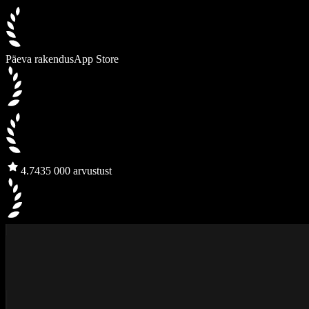
Päeva rakendus
App Store
4.7
435 000 arvustust