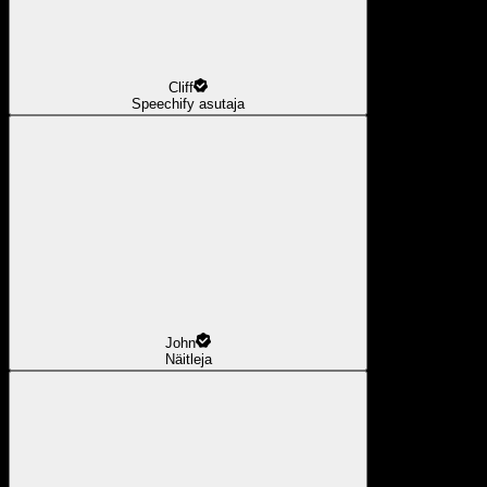
Cliff
Speechify asutaja
John
Näitleja