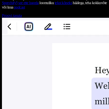
Speechify'l
see ette lugeda
loomuliku
tekst kõneks
häälega, teha kokkuvõte
või luua
podcast
Proovi tasuta