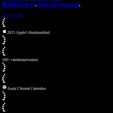
Häälkirjutus
.
Kiired vastused
.
Proovi tasuta
2025 Apple'i disainiauhind
1M+ viietärniarvustust
Aasta Chrome'i laiendus