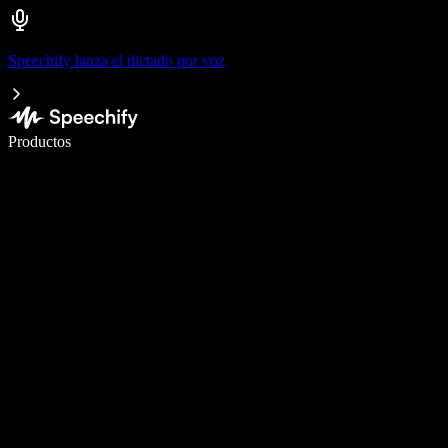
Speechify lanza el dictado por voz
Escribe 5× más rápido con dictado por voz
Productos
Más información