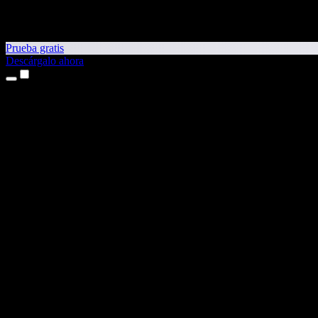
Prueba gratis
Descárgalo ahora
Productos
Texto a voz
Apps para iPhone y iPad
App para Android
Extensión para Chrome
Extensión para Edge
App web
App para Mac