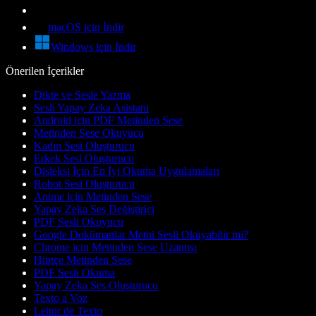
macOS için İndir
Windows için İndir
Önerilen İçerikler
Dikte ve Sesle Yazma
Sesli Yapay Zeka Asistanı
Android için PDF Metinden Sese
Metinden Sese Okuyucu
Kadın Sesi Oluşturucu
Erkek Sesi Oluşturucu
Disleksi İçin En İyi Okuma Uygulamaları
Robot Sesi Oluşturucu
Anime için Metinden Sese
Yapay Zeka Ses Değiştirici
PDF Sesli Okuyucu
Google Dokümanlar Metni Sesli Okuyabilir mi?
Chrome için Metinden Sese Uzantısı
Hintçe Metinden Sese
PDF Sesli Okuma
Yapay Zeka Ses Oluşturucu
Texto a Voz
Leitor de Texto