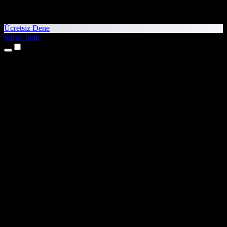
Ücretsiz Dene
Şimdi İndir
Ürünler
Metinden Sese
iPhone ve iPad Uygulamaları
Android Uygulaması
Chrome Uzantısı
Edge Uzantısı
Web Uygulaması
Mac Uygulaması
Windows Uygulaması