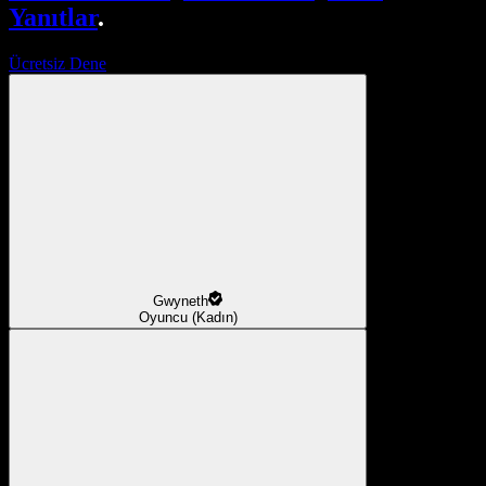
Yanıtlar
.
Ücretsiz Dene
Gwyneth
Oyuncu (Kadın)