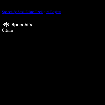
Speechify Sesli Dikte Özelliğini Başlattı
Sesli yazmayla 5 kat daha hızlı yazın
Ürünler
Daha Fazlasını Öğrenin