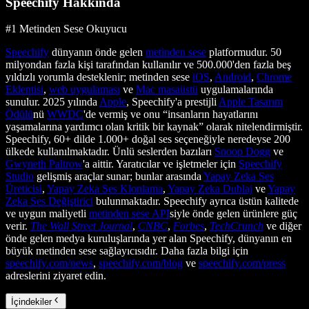
Speechify Hakkında
#1 Metinden Sese Okuyucu
Speechify
dünyanın önde gelen
metinden sese
platformudur. 50
milyondan fazla kişi tarafından kullanılır ve 500.000'den fazla beş
yıldızlı yorumla desteklenir; metinden sese
iOS
,
Android
,
Chrome
Eklentisi
,
web uygulaması
ve
Mac masaüstü
uygulamalarında
sunulur. 2025 yılında
Apple
, Speechify'a prestijli
Apple Tasarım
Ödülü
nü
WWDC
'de vermiş ve onu “insanların hayatlarını
yaşamalarına yardımcı olan kritik bir kaynak” olarak nitelendirmiştir.
Speechify, 60+ dilde 1.000+ doğal ses seçeneğiyle neredeyse 200
ülkede kullanılmaktadır. Ünlü seslerden bazıları
Snoop Dogg
ve
Gwyneth Paltrow
'a aittir. Yaratıcılar ve işletmeler için
Speechify
Studio
gelişmiş araçlar sunar; bunlar arasında
Yapay Zeka Ses
Üreticisi
,
Yapay Zeka Ses Klonlama
,
Yapay Zeka Dublaj
ve
Yapay
Zeka Ses Değiştirici
bulunmaktadır. Speechify ayrıca üstün kalitede
ve uygun maliyetli
metinden sese API
siyle önde gelen ürünlere güç
verir.
The Wall Street Journal
,
CNBC
,
Forbes
,
TechCrunch
ve diğer
önde gelen medya kuruluşlarında yer alan Speechify, dünyanın en
büyük metinden sese sağlayıcısıdır. Daha fazla bilgi için
speechify.com/news
,
speechify.com/blog
ve
speechify.com/press
adreslerini ziyaret edin.
İçindekiler