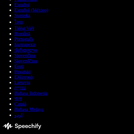
Español
Español (México)
Svenska
ไทย
Tiếng Việt
Română
Português
Български
ქართული
Slovenčina
Slovenščina
Eesti
Hrvatski
Ελληνικά
Lietuvių
עברית
Bahasa Indonesia
বাংলা
Català
Bahasa Melayu
اردو