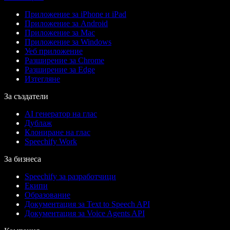
Приложение за iPhone и iPad
Приложение за Android
Приложение за Mac
Приложение за Windows
Уеб приложение
Разширение за Chrome
Разширение за Edge
Изтегляне
За създатели
AI генератор на глас
Дублаж
Клониране на глас
Speechify Work
За бизнеса
Speechify за разработчици
Екипи
Образование
Документация за Text to Speech API
Документация за Voice Agents API