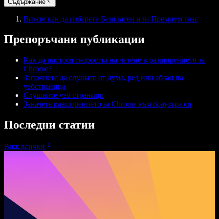
Съдържание
Вижте как да изберете Безплатен или Премиум глас
Препоръчани публикации
Как да настроя скоростта на четене в разширението за
Chrome?
Започнете да слушате от дума, ред или абзац на
уебстраница
Слушайте уеб страници
Закачете разширението за Chrome към браузъра си
Последни статии
Виж всички