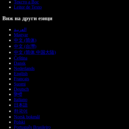
Тексто а Вос
Leitor de Texto
Виж на други езици
العربية
Magyar
中文 (简体)
中文 (台灣)
中文 (简体 中国大陆)
Čeština
Dansk
Nederlands
English
Français
Suomi
Deutsch
हिन्दी
Italiano
日本語
한국어
Norsk bokmål
Polski
Português Brasileiro