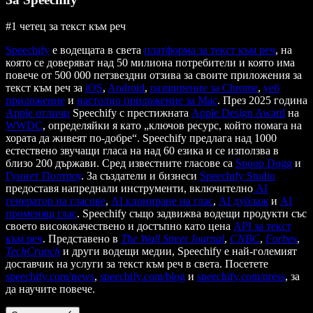
#1 четец за текст към реч
Speechify
е водещата в света
платформа за текст към реч
, на
която се доверяват над 50 милиона потребители и която има
повече от 500 000 петзвездни отзива за своите приложения за
текст към реч за
iOS
,
Android
,
разширение за Chrome
,
уеб
приложение
и
настолно приложение за Mac
. През 2025 година
Apple отличи
Speechify с престижната
Apple Design Award
на
WWDC
, определяйки я като „ключов ресурс, който помага на
хората да живеят по-добре“. Speechify предлага над 1000
естествено звучащи гласа на над 60 езика и се използва в
близо 200 държави. Сред известните гласове са
Snoop Dogg
и
Гуинет Полтроу
. За създатели и бизнеси
Speechify Studio
предоставя напреднали инструменти, включително
AI
генератор на гласове
,
AI клониране на глас
,
AI дублаж
и
AI
променящ глас
. Speechify също задвижва водещи продукти със
своето висококачествено и достъпно като цена
API за текст
към реч
. Представено в
The Wall Street Journal
,
CNBC
,
Forbes
,
TechCrunch
и други водещи медии, Speechify е най-големият
доставчик на услуги за текст към реч в света. Посетете
speechify.com/news
,
speechify.com/blog
и
speechify.com/press
, за
да научите повече.