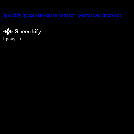
Speechify пуска въвеждане на текст чрез гласова диктовка
Пишете 5× по-бързо с гласово въвеждане
Продукти
Научете повече