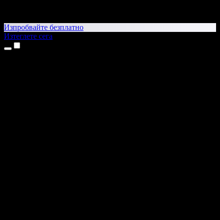
Изпробвайте безплатно
Изтеглете сега
Продукти
Текст в реч
Приложения за iPhone и iPad
Приложение за Android
Разширение за Chrome
Разширение за Edge
Уеб приложение
Приложение за Mac
Приложение за Windows