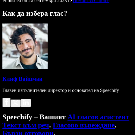
Published on
26 септември 2023 г.
•
Помощ за Chrome
Как да избера глас?
Клиф Вайцман
Главен изпълнителен директор и основател на Speechify
Speechify – Вашият
AI гласов асистент
Текст към реч
.
Гласово въвеждане
.
Бързи отговори
.