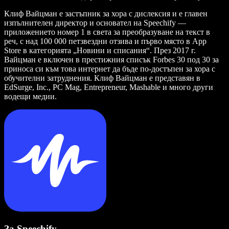
Клиф Вайцман е застъпник за хора с дислексия и е главен
изпълнителен директор и основател на Speechify —
приложението номер 1 в света за преобразуване на текст в
реч, с над 100 000 петзвездни отзива и първо място в App
Store в категорията „Новини и списания“. През 2017 г.
Вайцман е включен в престижния списък Forbes 30 под 30 за
приноса си към това интернет да бъде по-достъпен за хора с
обучителни затруднения. Клиф Вайцман е представян в
EdSurge, Inc., PC Mag, Entrepreneur, Mashable и много други
водещи медии.
За Speechify