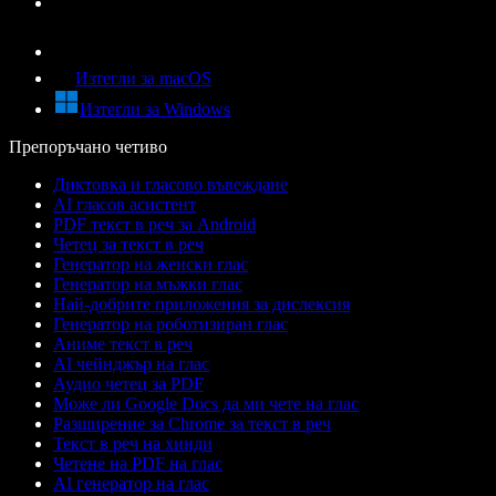
Изтегли за macOS
Изтегли за Windows
Препоръчано четиво
Диктовка и гласово въвеждане
AI гласов асистент
PDF текст в реч за Android
Четец за текст в реч
Генератор на женски глас
Генератор на мъжки глас
Най-добрите приложения за дислексия
Генератор на роботизиран глас
Аниме текст в реч
AI чейнджър на глас
Аудио четец за PDF
Може ли Google Docs да ми чете на глас
Разширение за Chrome за текст в реч
Текст в реч на хинди
Четене на PDF на глас
AI генератор на глас