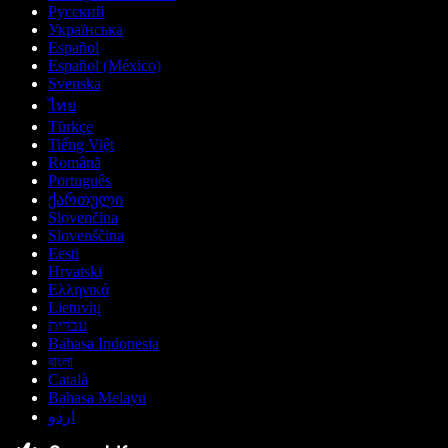
Русский
Українська
Español
Español (México)
Svenska
ไทย
Türkçe
Tiếng Việt
Română
Português
ქართული
Slovenčina
Slovenščina
Eesti
Hrvatski
Ελληνικά
Lietuvių
עברית
Bahasa Indonesia
বাংলা
Català
Bahasa Melayu
اردو