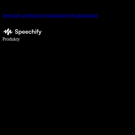
Speechify představuje psaní hlasovým diktováním
Pište 5× rychleji pomocí hlasového diktování
Produkty
Zjistit více