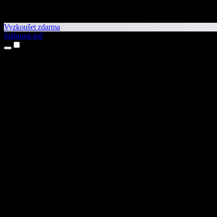
Vyzkoušet zdarma
Stáhnout teď
Produkty
Převod textu na řeč
Aplikace pro iPhone a iPad
Aplikace pro Android
Rozšíření pro Chrome
Rozšíření pro Edge
Webová aplikace
Aplikace pro Mac
Aplikace pro Windows