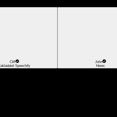
Cliff
John
Zakladatel Speechify
Herec