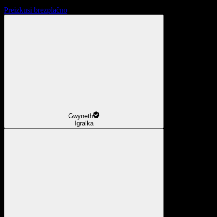
Preizkusi brezplačno
Gwyneth
Igralka