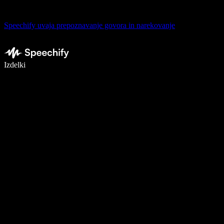
Speechify uvaja prepoznavanje govora in narekovanje
Pišite 5× hitreje z narekovanjem
Izdelki
Več o tem