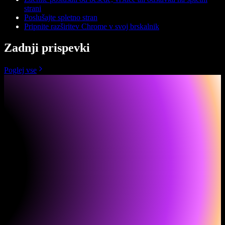
strani
Poslušajte spletno stran
Pripnite razširitev Chrome v svoj brskalnik
Zadnji prispevki
Poglej vse