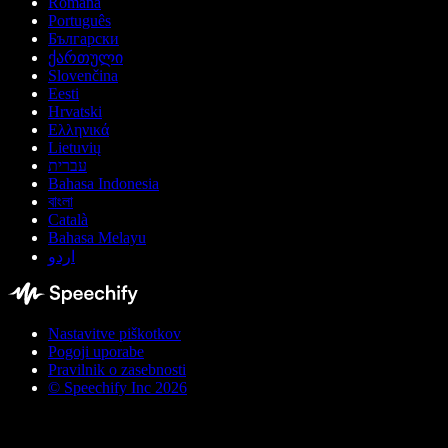
Română
Português
Български
ქართული
Slovenčina
Eesti
Hrvatski
Ελληνικά
Lietuvių
עברית
Bahasa Indonesia
বাংলা
Català
Bahasa Melayu
اردو
Nastavitve piškotkov
Pogoji uporabe
Pravilnik o zasebnosti
© Speechify Inc 2026