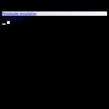
Preizkusite brezplačno
Prenesite zdaj
Izdelki
Pretvorba besedila v govor
Aplikaciji za iPhone in iPad
Aplikacija za Android
Razširitev za Chrome
Razširitev za Edge
Spletna aplikacija
Aplikacija za Mac
Aplikacija za Windows