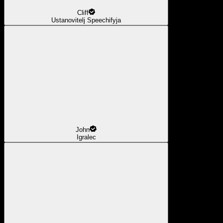
Cliff
Ustanovitelj Speechifyja
John
Igralec