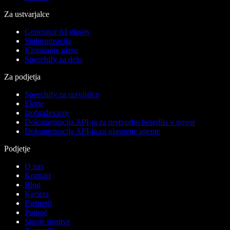
Za ustvarjalce
Generator AI glasov
Sinhronizacija
Kloniranje glasu
Speechify za delo
Za podjetja
Speechify za razvijalce
Ekipe
Izobraževanje
Dokumentacija API-ja za pretvorbo besedila v govor
Dokumentacija API-ja za glasovne agente
Podjetje
O nas
Kontakt
Blog
Kariera
Partnerji
Pomoč
Stanje storitve