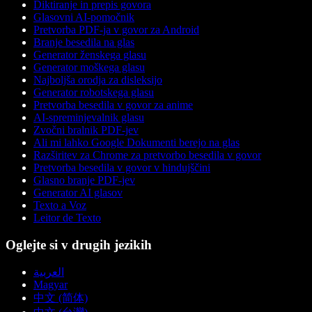
Diktiranje in prepis govora
Glasovni AI-pomočnik
Pretvorba PDF-ja v govor za Android
Branje besedila na glas
Generator ženskega glasu
Generator moškega glasu
Najboljša orodja za disleksijo
Generator robotskega glasu
Pretvorba besedila v govor za anime
AI-spreminjevalnik glasu
Zvočni bralnik PDF-jev
Ali mi lahko Google Dokumenti berejo na glas
Razširitev za Chrome za pretvorbo besedila v govor
Pretvorba besedila v govor v hindujščini
Glasno branje PDF-jev
Generator AI glasov
Texto a Voz
Leitor de Texto
Oglejte si v drugih jezikih
العربية
Magyar
中文 (简体)