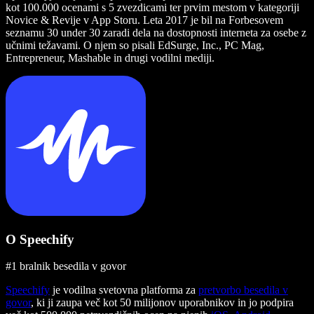
kot 100.000 ocenami s 5 zvezdicami ter prvim mestom v kategoriji
Novice & Revije v App Storu. Leta 2017 je bil na Forbesovem
seznamu 30 under 30 zaradi dela na dostopnosti interneta za osebe z
učnimi težavami. O njem so pisali EdSurge, Inc., PC Mag,
Entrepreneur, Mashable in drugi vodilni mediji.
O Speechify
#1 bralnik besedila v govor
Speechify
je vodilna svetovna platforma za
pretvorbo besedila v
govor
, ki ji zaupa več kot 50 milijonov uporabnikov in jo podpira