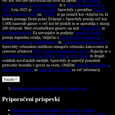
več kot 500.000 petzvezdičnih ocen na njenih
iOS
,
Android
,
Chrome razširitvi
,
spletni aplikaciji
in v
namiznih aplikacijah za
Mac
. Leta 2025 je
Apple nagradil
Speechify s prestižno
nagrado
Apple Design Award
na
WWDC
in ga označil kot »ključni vir, ki
ljudem pomaga živeti polno življenje.« Speechify ponuja več kot
1.000 naravnih glasov v več kot 60 jezikih in se uporablja v skoraj
200 državah. Med zvezdniškimi glasovi sta tudi
Snoop Dogg
in
Gwyneth Paltrow
. Za ustvarjalce in podjetja
Speechify Studio
ponuja napredna orodja, vključno z
AI generatorjem glasov
,
AI
kloniranjem glasu
,
AI dubliranjem
in
AI spreminjevalnikom glasu
.
Speechify vrhunskim izdelkom omogoča vrhunsko kakovosten in
cenovno učinkovit
API za pretvorbo besedila v govor
. Pojavlja se v
The Wall Street Journal
,
CNBC
,
Forbes
,
TechCrunch
in drugih
vodilnih novičarskih medijih. Speechify je največji ponudnik
pretvorbe besedila v govor na svetu. Obiščite
speechify.com/news
,
speechify.com/blog
in
speechify.com/press
za več informacij.
Kazalo
Naučite se izbrati brezplačen ali Premium glas
Priporočeni prispevki
Kako prilagodim hitrost branja v razširitvi Chrome?
Začnite poslušati od besede, vrstice ali odstavka na spletni