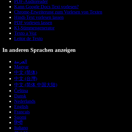
PDF-Audioreader
Kann Google Docs Text vorlesen?
Chrome-Erweiterung zum Vorlesen von Texten
Hindi-Text vorlesen lassen
PDF vorlesen lassen
KI-Stimmengenerator
Texto a Voz
Leitor de Texto
In anderen Sprachen anzeigen
العربية
Magyar
中文 (简体)
中文 (台灣)
中文 (简体 中国大陆)
Čeština
Dansk
Nederlands
English
Français
Suomi
हिन्दी
Italiano