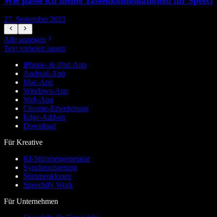
Wie passe ich meine Tastenkombinationen für Speech
27. September 2023
2
Alle anzeigen
Text vorlesen lassen
iPhone- & iPad-App
Android-App
Mac-App
Windows-App
Web-App
Chrome-Erweiterung
Edge-Add-on
Download
Für Kreative
KI-Stimmengenerator
Synchronisierung
Stimmenklonen
Speechify Work
Für Unternehmen