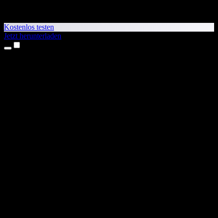
Kostenlos testen
Jetzt herunterladen
Produkte
Texte vorlesen lassen
iPhone- & iPad-Apps
Android-App
Chrome-Erweiterung
Edge-Erweiterung
Web-App
Mac-App
Windows-App