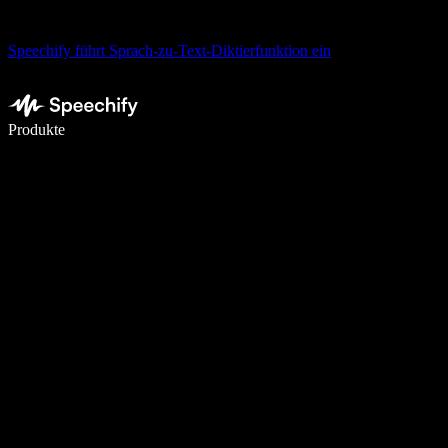
Speechify führt Sprach-zu-Text-Diktierfunktion ein
5× schneller schreiben mit Spracheingabe
Produkte
Mehr erfahren