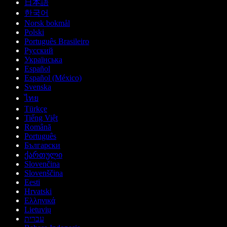
日本語
한국어
Norsk bokmål
Polski
Português Brasileiro
Русский
Українська
Español
Español (México)
Svenska
ไทย
Türkçe
Tiếng Việt
Română
Português
Български
ქართული
Slovenčina
Slovenščina
Eesti
Hrvatski
Ελληνικά
Lietuvių
עברית