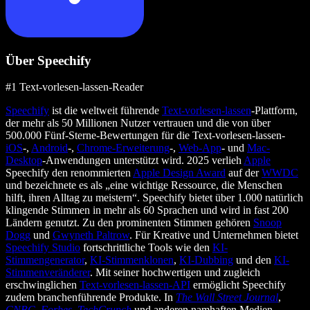
Über Speechify
#1 Text-vorlesen-lassen-Reader
Speechify
ist die weltweit führende
Text-vorlesen-lassen
-Plattform,
der mehr als 50 Millionen Nutzer vertrauen und die von über
500.000 Fünf-Sterne-Bewertungen für die Text-vorlesen-lassen-
iOS
-,
Android
-,
Chrome-Erweiterung
-,
Web-App
- und
Mac-
Desktop
-Anwendungen unterstützt wird. 2025 verlieh
Apple
Speechify den renommierten
Apple Design Award
auf der
WWDC
und bezeichnete es als „eine wichtige Ressource, die Menschen
hilft, ihren Alltag zu meistern“. Speechify bietet über 1.000 natürlich
klingende Stimmen in mehr als 60 Sprachen und wird in fast 200
Ländern genutzt. Zu den prominenten Stimmen gehören
Snoop
Dogg
und
Gwyneth Paltrow
. Für Kreative und Unternehmen bietet
Speechify Studio
fortschrittliche Tools wie den
KI-
Stimmengenerator
,
KI-Stimmenklonen
,
KI-Dubbing
und den
KI-
Stimmenveränderer
. Mit seiner hochwertigen und zugleich
erschwinglichen
Text-vorlesen-lassen-API
ermöglicht Speechify
zudem branchenführende Produkte. In
The Wall Street Journal
,
CNBC
,
Forbes
,
TechCrunch
und anderen namhaften Medien