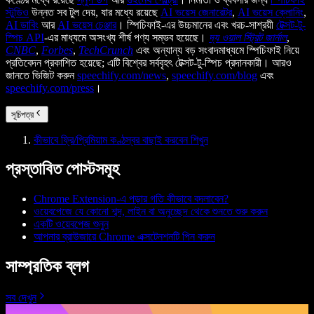
স্টুডিও
উন্নত সব টুল দেয়, যার মধ্যে রয়েছে
AI ভয়েস জেনারেটর
,
AI ভয়েস ক্লোনিং
,
AI ডাবিং
আর
AI ভয়েস চেঞ্জার
। স্পিচিফাই-এর উচ্চমানের এবং খরচ-সাশ্রয়ী
টেক্সট-টু-
স্পিচ API
-এর মাধ্যমে অসংখ্য শীর্ষ পণ্য সম্ভব হয়েছে।
দ্য ওয়াল স্ট্রিট জার্নাল
,
CNBC
,
Forbes
,
TechCrunch
এবং অন্যান্য বড় সংবাদমাধ্যমে স্পিচিফাই নিয়ে
প্রতিবেদন প্রকাশিত হয়েছে; এটি বিশ্বের সর্ববৃহৎ টেক্সট-টু-স্পিচ প্রদানকারী। আরও
জানতে ভিজিট করুন
speechify.com/news
,
speechify.com/blog
এবং
speechify.com/press
।
সূচিপত্র
কীভাবে ফ্রি/প্রিমিয়াম কণ্ঠস্বর বাছাই করবেন শিখুন
প্রস্তাবিত পোস্টসমূহ
Chrome Extension-এ পড়ার গতি কীভাবে বদলাবেন?
ওয়েবপেজে যে কোনো শব্দ, লাইন বা অনুচ্ছেদ থেকে শুনতে শুরু করুন
একটি ওয়েবপেজ শুনুন
আপনার ব্রাউজারে Chrome এক্সটেনশনটি পিন করুন
সাম্প্রতিক ব্লগ
সব দেখুন