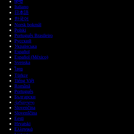
हिन्दी
Italiano
日本語
한국어
Norsk bokmål
Polski
Português Brasileiro
Русский
Українська
Español
Español (México)
Svenska
ไทย
Türkçe
Tiếng Việt
Română
Português
Български
ქართული
Slovenčina
Slovenščina
Eesti
Hrvatski
Ελληνικά