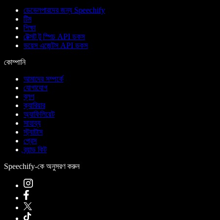
ডেভেলপারদের জন্য Speechify
টিম
শিক্ষা
টেক্সট টু স্পিচ API ডকস
ভয়েস এজেন্টস API ডকস
কোম্পানি
আমাদের সম্পর্কে
যোগাযোগ
ব্লগ
ক্যারিয়ার
অ্যাফিলিয়েট
সাহায্য
স্ট্যাটাস
প্রেস
ব্র্যান্ড কিট
Speechify-কে অনুসরণ করুন