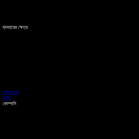
ব্যবহারের ক্ষেত্র
ডাউনলোড
API
কোম্পানি