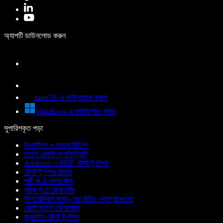
অ্যাপটি ডাউনলোড করুন
macOS-এ ডাউনলোড করুন
Windows-এ ডাউনলোড করুন
সুপারিশকৃত পড়া
ডিকটেশন ও ভয়েস টাইপিং
ভয়েস এআই অ্যাসিস্ট্যান্ট
Android-এ PDF টেক্সট টু স্পিচ
টেক্সট টু স্পিচ রিডার
নারী কণ্ঠ জেনারেটর
পুরুষ কণ্ঠ জেনারেটর
ডিসলেক্সিয়ার জন্য সেরা রিডিং প্রোগ্রামগুলো
রোবট ভয়েস জেনারেটর
অ্যানিমে টেক্সট টু স্পিচ