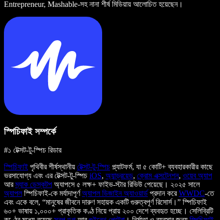
Entrepreneur, Mashable-সহ নানা শীর্ষ মিডিয়ায় আলোচিত হয়েছেন।
স্পিচিফাই সম্পর্কে
#১ টেক্সট-টু-স্পিচ রিডার
স্পিচিফাই
পৃথিবীর শীর্ষস্থানীয়
টেক্সট-টু-স্পিচ
প্ল্যাটফর্ম, যা ৫ কোটি+ ব্যবহারকারীর কাছে
ভরসাযোগ্য এবং এর টেক্সট-টু-স্পিচ
iOS
,
অ্যান্ড্রয়েড
,
ক্রোম এক্সটেনশন
,
ওয়েব অ্যাপ
আর
ম্যাক ডেস্কটপ
অ্যাপসে ৫ লক্ষ+ ফাইভ-স্টার রিভিউ পেয়েছে। ২০২৫ সালে
অ্যাপল
স্পিচিফাই-কে মর্যাদাপূর্ণ
অ্যাপল ডিজাইন অ্যাওয়ার্ড
প্রদান করে
WWDC
-তে
এবং একে বলে, “মানুষের জীবনে দারুণ সহায়ক একটি গুরুত্বপূর্ণ রিসোর্স।” স্পিচিফাই
৬০+ ভাষায় ১,০০০+ প্রাকৃতিক কণ্ঠ নিয়ে প্রায় ২০০ দেশে ব্যবহৃত হচ্ছে। সেলিব্রিটি
কণ্ঠের মধ্যে রয়েছে
স্নুপ ডগ
আর
গুইনেথ পেল্ট্রো
। নির্মাতা ও ব্যবসার জন্য
স্পিচিফাই