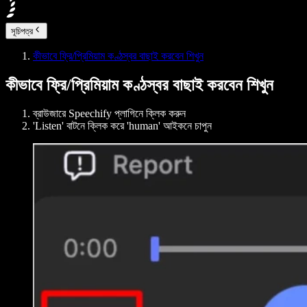
সূচিপত্র
কীভাবে ফ্রি/প্রিমিয়াম কণ্ঠস্বর বাছাই করবেন শিখুন
কীভাবে ফ্রি/প্রিমিয়াম কণ্ঠস্বর বাছাই করবেন শিখুন
ব্রাউজারে Speechify প্লাগিনে ক্লিক করুন
'Listen' বাটনে ক্লিক করে 'human' আইকনে চাপুন