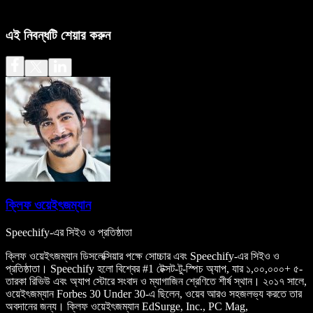
এই নিবন্ধটি শেয়ার করুন
ক্লিফ ওয়েইৎজম্যান
Speechify-এর সিইও ও প্রতিষ্ঠাতা
ক্লিফ ওয়েইৎজম্যান ডিসলেক্সিয়ার পক্ষে সোচ্চার এবং Speechify-এর সিইও ও
প্রতিষ্ঠাতা। Speechify হলো বিশ্বের #1 টেক্সট-টু-স্পিচ অ্যাপ, যার ১,০০,০০০+ ৫-
তারকা রিভিউ এবং অ্যাপ স্টোরে সংবাদ ও ম্যাগাজিন শ্রেণিতে শীর্ষ স্থান। ২০১৭ সালে,
ওয়েইৎজম্যান Forbes 30 Under 30-এ ছিলেন, ওয়েব আরও সহজলভ্য করতে তার
অবদানের জন্য। ক্লিফ ওয়েইৎজম্যান EdSurge, Inc., PC Mag,