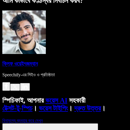
আমি কীভাবে কণ্ঠস্বর নির্বাচন করব?
ক্লিফ ওয়েইৎজম্যান
Speechify-এর সিইও ও প্রতিষ্ঠাতা
স্পিচিফাই, আপনার
ভয়েস AI
সহকারী
টেক্সট-টু-স্পিচ
।
ভয়েস টাইপিং
।
দ্রুত উত্তর
।
বিনামূল্যে ব্যবহার করে দেখুন