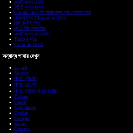
এআই ভয়েস চেঞ্জার
PDF অডিও রিডার
Google Docs কি আমার জন্য পড়ে শোনাতে পারে
টেক্সট টু স্পিচ Chrome এক্সটেনশন
হিন্দি টেক্সট টু স্পিচ
PDF রিড অ্যালাউড
এআই ভয়েস জেনারেটর
Texto a Voz
Leitor de Texto
অন্যান্য ভাষায় দেখুন
العربية
Magyar
中文 (简体)
中文 (台灣)
中文 (简体 中国大陆)
Čeština
Dansk
Nederlands
English
Français
Suomi
Deutsch