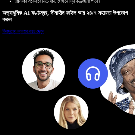
তালিকার একেবারে নিচে যান, সেখানে ফ্রি কণ্ঠগুলো পাবেন
অত্যাধুনিক AI কণ্ঠস্বর, সীমাহীন ফাইল আর ২৪/৭ সহায়তা উপভোগ
করুন
বিনামূল্যে ব্যবহার করে দেখুন