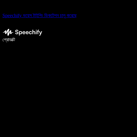
Speechify ভয়েস টাইপিং ডিকটেশন চালু করেছে
ভয়েস টাইপিং দিয়ে ৫ গুণ দ্রুত লিখুন
প্রোডাক্ট
আরও জানুন