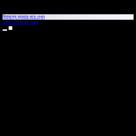
বিনামূল্যে ব্যবহার করে দেখুন
এখনই ডাউনলোড করুন
প্রোডাক্ট
টেক্সট টু স্পিচ
আইফোন ও আইপ্যাড অ্যাপ
অ্যান্ড্রয়েড অ্যাপ
ক্রোম এক্সটেনশন
এজ এক্সটেনশন
ওয়েব অ্যাপ
ম্যাক অ্যাপ
উইন্ডোজ অ্যাপ
এআই ভয়েস জেনারেটর