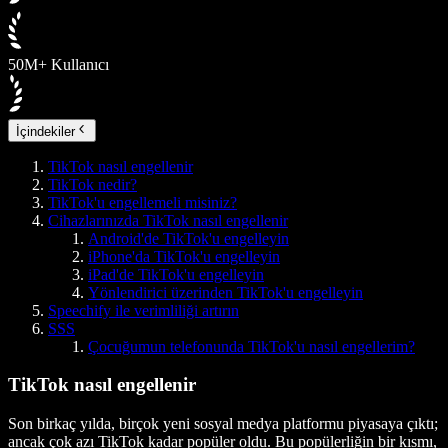
50M+ Kullanıcı
İçindekiler
TikTok nasıl engellenir
TikTok nedir?
TikTok'u engellemeli misiniz?
Cihazlarınızda TikTok nasıl engellenir
Android'de TikTok'u engelleyin
iPhone'da TikTok'u engelleyin
iPad'de TikTok'u engelleyin
Yönlendirici üzerinden TikTok'u engelleyin
Speechify ile verimliliği artırın
SSS
Çocuğumun telefonunda TikTok'u nasıl engellerim?
TikTok nasıl engellenir
Son birkaç yılda, birçok yeni sosyal medya platformu piyasaya çıktı;
ancak çok azı TikTok kadar popüler oldu. Bu popülerliğin bir kısmı,