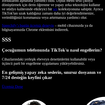
zorluklarını aşmasına yardımcı oldu. Dijital metni sesli çıktıya
dönüştürmek için derin öğrenme ve yapay zeka teknolojisi kullanır
ve stüdyo kalitesinde etkileyici bir
ses
koleksiyonuna sahiptir. Ayrıca
TikTok'tan uzak kaldığınız zamanı daha iyi değerlendirmenize,
verimliliğinizi korumanıza veya artırmanıza yardımcı olur.
Speechify’ı bugün ücretsiz deneyin
– mobil cihazınızda ya da
bilgisayarınızda Chrome eklentisini indirerek.
SSS
Çocuğumun telefonunda TikTok'u nasıl engellerim?
Cihazlarındaki yerleşik ebeveyn denetimlerini kullanabilir veya
üçüncü parti bir engelleme uygulaması yükleyebilirsiniz.
En gelişmiş yapay zeka seslerin, sınırsız dosyanın ve
7/24 desteğin keyfini çıkar
Ücretsiz Dene