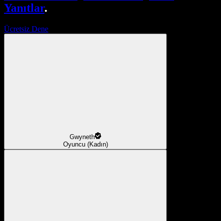
Yanıtlar
.
Ücretsiz Dene
Gwyneth
Oyuncu (Kadın)