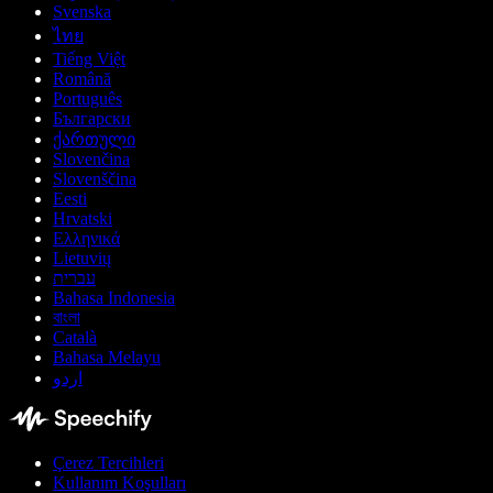
Svenska
ไทย
Tiếng Việt
Română
Português
Български
ქართული
Slovenčina
Slovenščina
Eesti
Hrvatski
Ελληνικά
Lietuvių
עברית
Bahasa Indonesia
বাংলা
Català
Bahasa Melayu
اردو
Çerez Tercihleri
Kullanım Koşulları