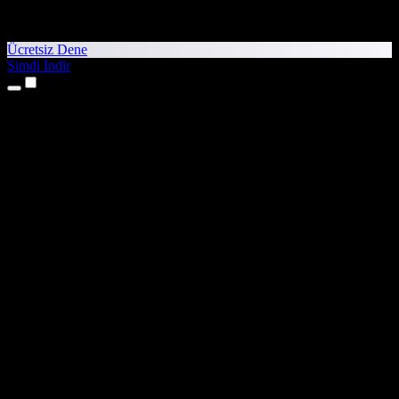
Ücretsiz Dene
Şimdi İndir
Ürünler
Metinden Sese
iPhone ve iPad Uygulamaları
Android Uygulaması
Chrome Uzantısı
Edge Uzantısı
Web Uygulaması
Mac Uygulaması
Windows Uygulaması