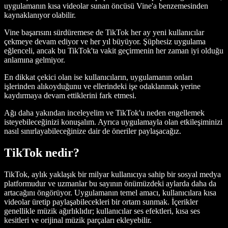
uygulamanın kısa videolar sunan öncüsü Vine'a benzemesinden
kaynaklanıyor olabilir.
Vine başarısını sürdüremese de TikTok her ay yeni kullanıcılar
çekmeye devam ediyor ve her yıl büyüyor. Şüphesiz uygulama
eğlenceli, ancak bu TikTok'ta vakit geçirmenin her zaman iyi olduğu
anlamına gelmiyor.
En dikkat çekici olan ise kullanıcıların, uygulamanın onları
işlerinden alıkoyduğunu ve ellerindeki işe odaklanmak yerine
kaydırmaya devam ettiklerini fark etmesi.
Ağı daha yakından inceleyelim ve TikTok'u neden engellemek
isteyebileceğinizi konuşalım. Ayrıca uygulamayla olan etkileşiminizi
nasıl sınırlayabileceğinize dair de öneriler paylaşacağız.
TikTok nedir?
TikTok, aylık yaklaşık bir milyar kullanıcıya sahip bir sosyal medya
platformudur ve uzmanlar bu sayının önümüzdeki aylarda daha da
artacağını öngörüyor. Uygulamanın temel amacı, kullanıcılara kısa
videolar üretip paylaşabilecekleri bir ortam sunmak. İçerikler
genellikle müzik ağırlıklıdır; kullanıcılar ses efektleri, kısa ses
kesitleri ve orijinal müzik parçaları ekleyebilir.