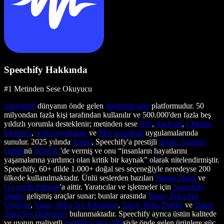
Speechify Hakkında
#1 Metinden Sese Okuyucu
Speechify
dünyanın önde gelen
metinden sese
platformudur. 50
milyondan fazla kişi tarafından kullanılır ve 500.000'den fazla beş
yıldızlı yorumla desteklenir; metinden sese
iOS
,
Android
,
Chrome
Eklentisi
,
web uygulaması
ve
Mac masaüstü
uygulamalarında
sunulur. 2025 yılında
Apple
, Speechify'a prestijli
Apple Tasarım
Ödülü
nü
WWDC
'de vermiş ve onu “insanların hayatlarını
yaşamalarına yardımcı olan kritik bir kaynak” olarak nitelendirmiştir.
Speechify, 60+ dilde 1.000+ doğal ses seçeneğiyle neredeyse 200
ülkede kullanılmaktadır. Ünlü seslerden bazıları
Snoop Dogg
ve
Gwyneth Paltrow
'a aittir. Yaratıcılar ve işletmeler için
Speechify
Studio
gelişmiş araçlar sunar; bunlar arasında
Yapay Zeka Ses
Üreticisi
,
Yapay Zeka Ses Klonlama
,
Yapay Zeka Dublaj
ve
Yapay
Zeka Ses Değiştirici
bulunmaktadır. Speechify ayrıca üstün kalitede
ve uygun maliyetli
metinden sese API
siyle önde gelen ürünlere güç