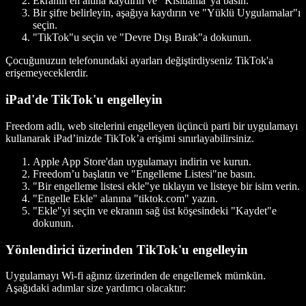
Ekranın en altına kaydırın ve "Kısıtlama"ya basın.
Bir şifre belirleyin, aşağıya kaydırın ve "Yüklü Uygulamalar"ı
seçin.
"TikTok"u seçin ve "Devre Dışı Bırak"a dokunun.
Çocuğunuzun telefonundaki ayarları değiştirdiyseniz TikTok'a
erişemeyeceklerdir.
iPad'de TikTok'u engelleyin
Freedom adlı, web sitelerini engelleyen üçüncü parti bir uygulamayı
kullanarak iPad’inizde TikTok’a erişimi sınırlayabilirsiniz.
Apple App Store'dan uygulamayı indirin ve kurun.
Freedom’u başlatın ve "Engelleme Listesi"ne basın.
"Bir engelleme listesi ekle"ye tıklayın ve listeye bir isim verin.
"Engelle Ekle" alanına "tiktok.com" yazın.
"Ekle"yi seçin ve ekranın sağ üst köşesindeki "Kaydet"e
dokunun.
Yönlendirici üzerinden TikTok'u engelleyin
Uygulamayı Wi-fi ağınız üzerinden de engellemek mümkün.
Aşağıdaki adımlar size yardımcı olacaktır: