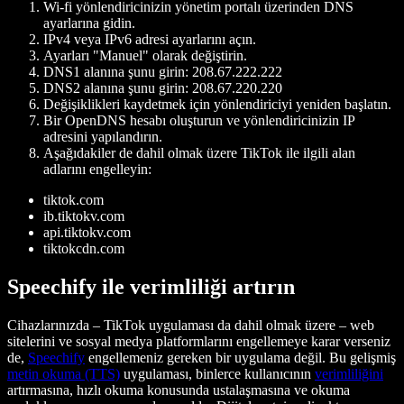
Wi-fi yönlendiricinizin yönetim portalı üzerinden DNS
ayarlarına gidin.
IPv4 veya IPv6 adresi ayarlarını açın.
Ayarları "Manuel" olarak değiştirin.
DNS1 alanına şunu girin: 208.67.222.222
DNS2 alanına şunu girin: 208.67.220.220
Değişiklikleri kaydetmek için yönlendiriciyi yeniden başlatın.
Bir OpenDNS hesabı oluşturun ve yönlendiricinizin IP
adresini yapılandırın.
Aşağıdakiler de dahil olmak üzere TikTok ile ilgili alan
adlarını engelleyin:
tiktok.com
ib.tiktokv.com
api.tiktokv.com
tiktokcdn.com
Speechify ile verimliliği artırın
Cihazlarınızda – TikTok uygulaması da dahil olmak üzere – web
sitelerini ve sosyal medya platformlarını engellemeye karar verseniz
de,
Speechify
engellemeniz gereken bir uygulama değil. Bu gelişmiş
metin okuma (TTS)
uygulaması, binlerce kullanıcının
verimliliğini
artırmasına, hızlı okuma konusunda ustalaşmasına ve okuma