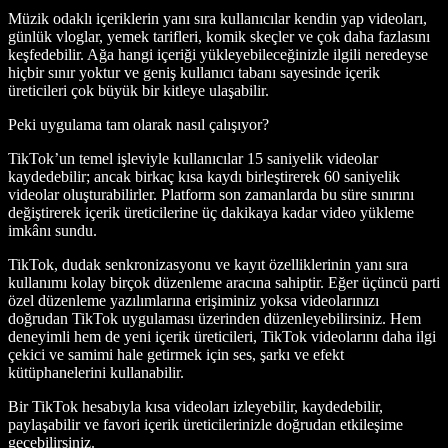
Müzik odaklı içeriklerin yanı sıra kullanıcılar kendin yap videoları,
günlük vloglar, yemek tarifleri, komik skeçler ve çok daha fazlasını
keşfedebilir. Ağa hangi içeriği yükleyebileceğinizle ilgili neredeyse
hiçbir sınır yoktur ve geniş kullanıcı tabanı sayesinde içerik
üreticileri çok büyük bir kitleye ulaşabilir.
Peki uygulama tam olarak nasıl çalışıyor?
TikTok’un temel işleviyle kullanıcılar 15 saniyelik videolar
kaydedebilir; ancak birkaç kısa kaydı birleştirerek 60 saniyelik
videolar oluşturabilirler. Platform son zamanlarda bu süre sınırını
değiştirerek içerik üreticilerine üç dakikaya kadar video yükleme
imkânı sundu.
TikTok, dudak senkronizasyonu ve kayıt özelliklerinin yanı sıra
kullanımı kolay birçok düzenleme aracına sahiptir. Eğer üçüncü parti
özel düzenleme yazılımlarına erişiminiz yoksa videolarınızı
doğrudan TikTok uygulaması üzerinden düzenleyebilirsiniz. Hem
deneyimli hem de yeni içerik üreticileri, TikTok videolarını daha ilgi
çekici ve samimi hale getirmek için ses, şarkı ve efekt
kütüphanelerini kullanabilir.
Bir TikTok hesabıyla kısa videoları izleyebilir, kaydedebilir,
paylaşabilir ve favori içerik üreticilerinizle doğrudan etkileşime
geçebilirsiniz.