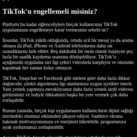
TikTok'u engellemeli misiniz?
Platform bu kadar eğlenceliyken birçok kullanıcının TikTok
uygulamasını engellemeye karar vermesinin sebebi ne?
İnsanlar, TikTok yüklü olduğunda, ortada acil bir mesaj ya da arama
olmasa da iPad, iPhone ve Android telefonlarına daha sık
uzandıklarını fark ettiler. Beş dakikalık bir mola olarak başlayan şey,
hızla bir saatlik kaydırma seansına dönüşebiliyor. TikTok’u
açtığınızda uygulama sizi ilgi çekici videolarla karşılıyor ve oturumu
kapatmak her zaman kolay olmuyor.
TikTok, Snapchat ve Facebook gibi sitelere göre daha fazla dikkat
dağıtıcıdır, çünkü algoritması ilgi alanlarınıza uygun içerikler önerir.
Yani yemek yapmaya meraklıysanız daha fazla yemek tarifi videosu
görürsünüz ve haliyle dikkatinizi başka bir yere vermek çok daha
zorlaşabilir.
Bunun yanında, birçok kişi uygulamanın kullanıcıların dijital sağlığı
üzerindeki olumsuz etkisinden şikayet ediyor. Saatlerce ekrana
bakmak motivasyonunuzu ve enerjinizi tüketebilir, programınıza
ayak uydurmanızı zorlaştırabilir.