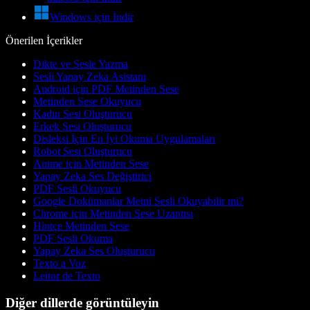
Windows için İndir
Önerilen İçerikler
Dikte ve Sesle Yazma
Sesli Yapay Zeka Asistanı
Android için PDF Metinden Sese
Metinden Sese Okuyucu
Kadın Sesi Oluşturucu
Erkek Sesi Oluşturucu
Disleksi İçin En İyi Okuma Uygulamaları
Robot Sesi Oluşturucu
Anime için Metinden Sese
Yapay Zeka Ses Değiştirici
PDF Sesli Okuyucu
Google Dokümanlar Metni Sesli Okuyabilir mi?
Chrome için Metinden Sese Uzantısı
Hintçe Metinden Sese
PDF Sesli Okuma
Yapay Zeka Ses Oluşturucu
Texto a Voz
Leitor de Texto
Diğer dillerde görüntüleyin