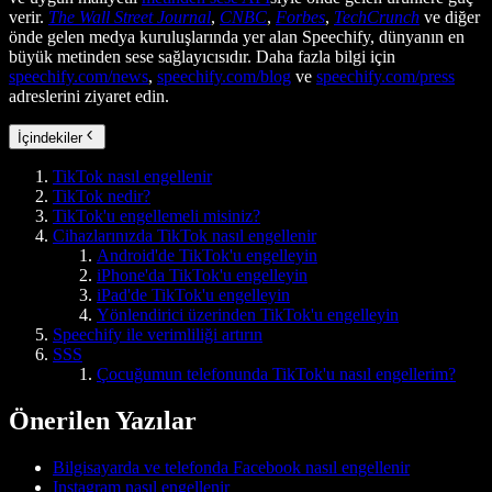
verir.
The Wall Street Journal
,
CNBC
,
Forbes
,
TechCrunch
ve diğer
önde gelen medya kuruluşlarında yer alan Speechify, dünyanın en
büyük metinden sese sağlayıcısıdır. Daha fazla bilgi için
speechify.com/news
,
speechify.com/blog
ve
speechify.com/press
adreslerini ziyaret edin.
İçindekiler
TikTok nasıl engellenir
TikTok nedir?
TikTok'u engellemeli misiniz?
Cihazlarınızda TikTok nasıl engellenir
Android'de TikTok'u engelleyin
iPhone'da TikTok'u engelleyin
iPad'de TikTok'u engelleyin
Yönlendirici üzerinden TikTok'u engelleyin
Speechify ile verimliliği artırın
SSS
Çocuğumun telefonunda TikTok'u nasıl engellerim?
Önerilen Yazılar
Bilgisayarda ve telefonda Facebook nasıl engellenir
Instagram nasıl engellenir