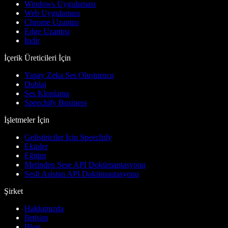
Windows Uygulaması
Web Uygulaması
Chrome Uzantısı
Edge Uzantısı
İndir
İçerik Üreticileri İçin
Yapay Zeka Ses Oluşturucu
Dublaj
Ses Klonlama
Speechify Business
İşletmeler İçin
Geliştiriciler İçin Speechify
Ekipler
Eğitim
Metinden Sese API Dokümantasyonu
Sesli Asistan API Dokümantasyonu
Şirket
Hakkımızda
İletişim
Blog