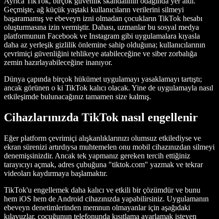
Ayrıca TikTok, birçok güvenlik skandalının odağında yer aldı.
Geçmişte, ağ küçük yaştaki kullanıcıların verilerini silmeyi
başaramamış ve ebeveyn izni olmadan çocukların TikTok hesabı
oluşturmasına izin vermiştir. Dahası, uzmanlar bu sosyal medya
platformunun Facebook ve Instagram gibi uygulamalara kıyasla
daha az yerleşik gizlilik önlemine sahip olduğuna; kullanıcılarının
çevrimiçi güvenliğini tehlikeye atabileceğine ve siber zorbalığa
zemin hazırlayabileceğine inanıyor.
Dünya çapında birçok hükümet uygulamayı yasaklamayı tartıştı;
ancak görünen o ki TikTok kalıcı olacak. Yine de uygulamayla nasıl
etkileşimde bulunacağınız tamamen size kalmış.
Cihazlarınızda TikTok nasıl engellenir
Eğer platform çevrimiçi alışkanlıklarınızı olumsuz etkilediyse ve
ekran sürenizi artırdıysa muhtemelen onu mobil cihazınızdan silmeyi
denemişsinizdir. Ancak tek yapmanız gereken tercih ettiğiniz
tarayıcıyı açmak, adres çubuğuna "tiktok.com" yazmak ve tekrar
videoları kaydırmaya başlamaktır.
TikTok'u engellemek daha kalıcı ve etkili bir çözümdür ve bunu
hem iOS hem de Android cihazınızda yapabilirsiniz. Uygulamanın
ebeveyn denetimlerinden memnun olmayanlar için aşağıdaki
kılavuzlar, çocuğunun telefonunda kısıtlama ayarlamak isteyen