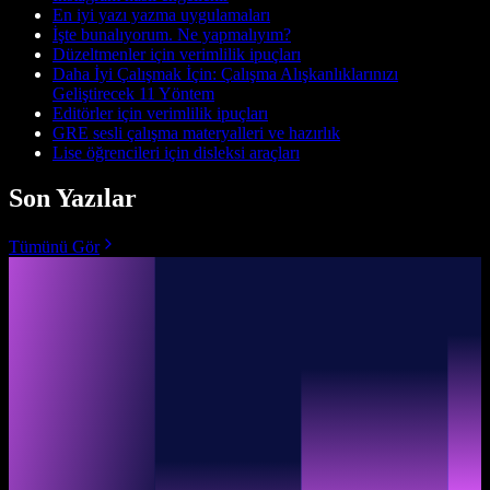
En iyi yazı yazma uygulamaları
İşte bunalıyorum. Ne yapmalıyım?
Düzeltmenler için verimlilik ipuçları
Daha İyi Çalışmak İçin: Çalışma Alışkanlıklarınızı
Geliştirecek 11 Yöntem
Editörler için verimlilik ipuçları
GRE sesli çalışma materyalleri ve hazırlık
Lise öğrencileri için disleksi araçları
Son Yazılar
Tümünü Gör