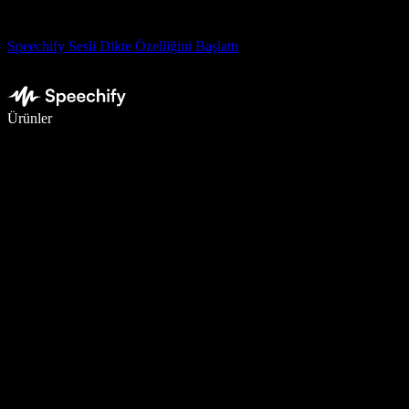
Speechify Sesli Dikte Özelliğini Başlattı
Sesli yazmayla 5 kat daha hızlı yazın
Ürünler
Daha Fazlasını Öğrenin