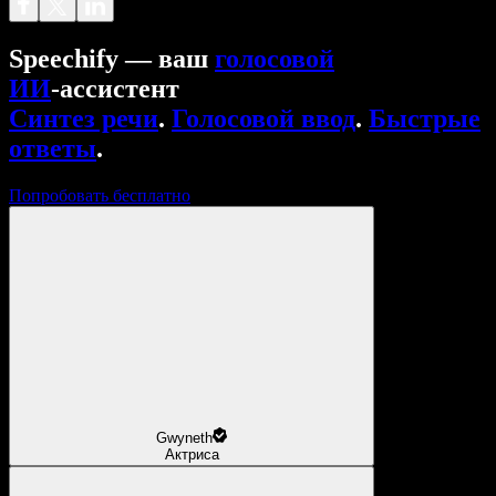
Speechify — ваш
голосовой
ИИ
‑ассистент
Синтез речи
.
Голосовой ввод
.
Быстрые
ответы
.
Попробовать бесплатно
Gwyneth
Актриса