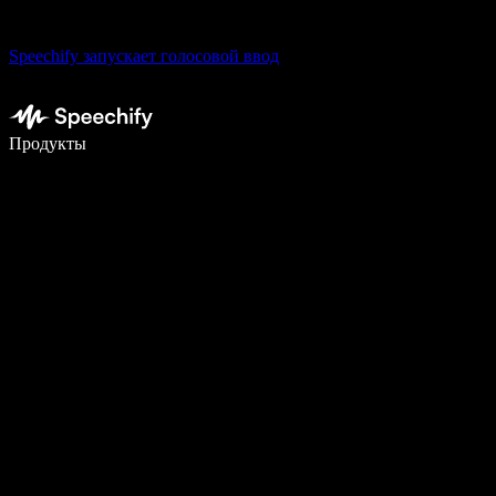
Speechify запускает голосовой ввод
Пишите в 5 раз быстрее с помощью голосового ввода
Продукты
Узнать больше