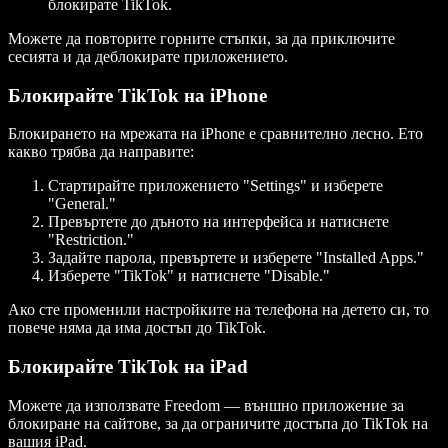
блокирате TikTok.
Можете да повторите горните стъпки, за да приключите
сесията и да деблокирате приложението.
Блокирайте TikTok на iPhone
Блокирането на мрежата на iPhone е сравнително лесно. Ето
какво трябва да направите:
Стартирайте приложението "Settings" и изберете
"General."
Превъртете до дъното на интерфейса и натиснете
"Restriction."
Задайте парола, превъртете и изберете "Installed Apps."
Изберете "TikTok" и натиснете "Disable."
Ако сте променили настройките на телефона на детето си, то
повече няма да има достъп до TikTok.
Блокирайте TikTok на iPad
Можете да използвате Freedom — външно приложение за
блокиране на сайтове, за да ограничите достъпа до TikTok на
вашия iPad.