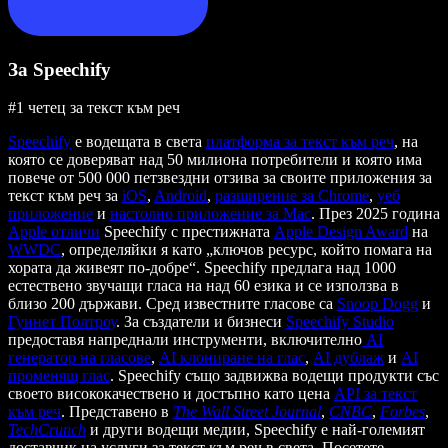
За Speechify
#1 четец за текст към реч
Speechify
е водещата в света
платформа за текст към реч
, на
която се доверяват над 50 милиона потребители и която има
повече от 500 000 петзвездни отзива за своите приложения за
текст към реч за
iOS
,
Android
,
разширение за Chrome
,
уеб
приложение
и
настолно приложение за Mac
. През 2025 година
Apple отличи
Speechify с престижната
Apple Design Award
на
WWDC
, определяйки я като „ключов ресурс, който помага на
хората да живеят по-добре“. Speechify предлага над 1000
естествено звучащи гласа на над 60 езика и се използва в
близо 200 държави. Сред известните гласове са
Snoop Dogg
и
Гуинет Полтроу
. За създатели и бизнеси
Speechify Studio
предоставя напреднали инструменти, включително
AI
генератор на гласове
,
AI клониране на глас
,
AI дублаж
и
AI
променящ глас
. Speechify също задвижва водещи продукти със
своето висококачествено и достъпно като цена
API за текст
към реч
. Представено в
The Wall Street Journal
,
CNBC
,
Forbes
,
TechCrunch
и други водещи медии, Speechify е най-големият
доставчик на услуги за текст към реч в света. Посетете