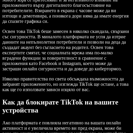
приложението върху дигиталното благосъстояние на
потребителите. Взирането в екрана с часове може да ви
изтощи и демотивира, а понякога дори няма да имате енергия
да спазите графика си.
Освен това TikTok беше замесен в няколко скандала, свързани
със сигурността. В миналото платформата не успя да изтрие
данните на непълнолетни потребители и позволи на деца да
създадат акаунт без съгласието на родител. Освен това
експертите смятат, че социалната мрежа има по-малко
вградени функции за поверителност в сравнение с
приложения като Facebook и Instagram, което може да
застраши онлайн сигурността и да доведе до кибертормоз.
Няколко правителства по света обсъждаха възможността да
забранят приложението, но изглежда TikTok ще остане, а това
как ще го използвате зависи изцяло от вас.
Как да блокирате TikTok на вашите
устройства
Ако платформата е повлияла негативно на вашата онлайн
активност и е увеличила времето ви пред екрана, може би