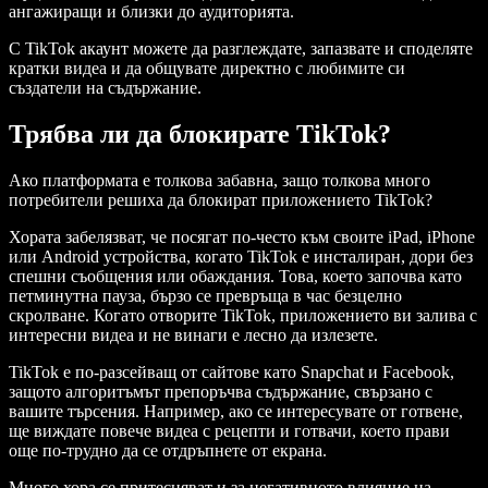
ангажиращи и близки до аудиторията.
С TikTok акаунт можете да разглеждате, запазвате и споделяте
кратки видеа и да общувате директно с любимите си
създатели на съдържание.
Трябва ли да блокирате TikTok?
Ако платформата е толкова забавна, защо толкова много
потребители решиха да блокират приложението TikTok?
Хората забелязват, че посягат по-често към своите iPad, iPhone
или Android устройства, когато TikTok е инсталиран, дори без
спешни съобщения или обаждания. Това, което започва като
петминутна пауза, бързо се превръща в час безцелно
скролване. Когато отворите TikTok, приложението ви залива с
интересни видеа и не винаги е лесно да излезете.
TikTok е по-разсейващ от сайтове като Snapchat и Facebook,
защото алгоритъмът препоръчва съдържание, свързано с
вашите търсения. Например, ако се интересувате от готвене,
ще виждате повече видеа с рецепти и готвачи, което прави
още по-трудно да се отдръпнете от екрана.
Много хора се притесняват и за негативното влияние на