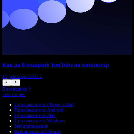
Как да блокирате YouTube на компютър
10 декември 2022 г.
1
Виж всички
Текст в реч
Приложение за iPhone и iPad
Приложение за Android
Приложение за Mac
Приложение за Windows
Уеб приложение
Разширение за Chrome