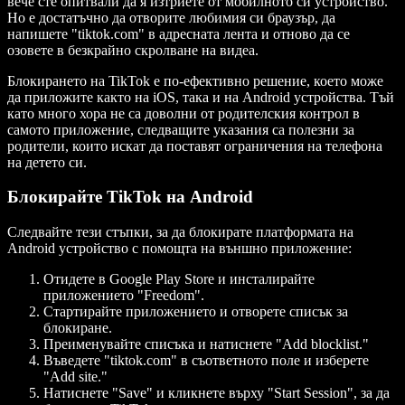
вече сте опитвали да я изтриете от мобилното си устройство.
Но е достатъчно да отворите любимия си браузър, да
напишете "tiktok.com" в адресната лента и отново да се
озовете в безкрайно скролване на видеа.
Блокирането на TikTok е по-ефективно решение, което може
да приложите както на iOS, така и на Android устройства. Тъй
като много хора не са доволни от родителския контрол в
самото приложение, следващите указания са полезни за
родители, които искат да поставят ограничения на телефона
на детето си.
Блокирайте TikTok на Android
Следвайте тези стъпки, за да блокирате платформата на
Android устройство с помощта на външно приложение:
Отидете в Google Play Store и инсталирайте
приложението "Freedom".
Стартирайте приложението и отворете списък за
блокиране.
Преименувайте списъка и натиснете "Add blocklist."
Въведете "tiktok.com" в съответното поле и изберете
"Add site."
Натиснете "Save" и кликнете върху "Start Session", за да