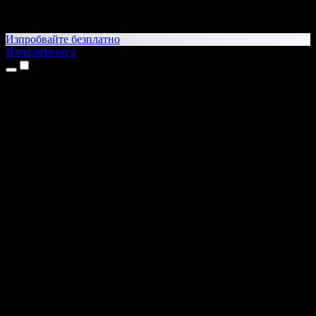
Изпробвайте безплатно
Изтеглете сега
Продукти
Текст в реч
Приложения за iPhone и iPad
Приложение за Android
Разширение за Chrome
Разширение за Edge
Уеб приложение
Приложение за Mac
Приложение за Windows