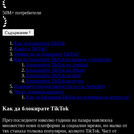
50M+ потребители
Съдържание
Как да блокирате TikTok
Какво е TikTok?
Трябва ли да блокирате TikTok?
Как да блокирате TikTok на вашите устройства
Блокирайте TikTok на Android
Блокирайте TikTok на iPhone
Блокирайте TikTok на iPad
Блокирайте TikTok на рутер
Повишете продуктивността си със Speechify
Често задавани въпроси
Как да блокирам TikTok на телефона на детето си?
Как да блокирате TikTok
През последните няколко години на пазара навлязоха
множество нови платформи за социални мрежи, но малко от
тях станаха толкова популярни, колкото TikTok. Част от