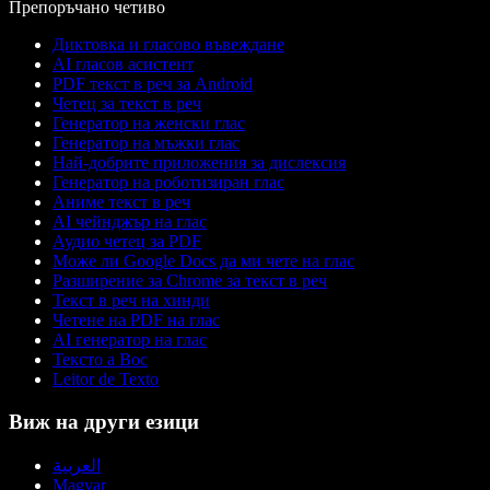
Препоръчано четиво
Диктовка и гласово въвеждане
AI гласов асистент
PDF текст в реч за Android
Четец за текст в реч
Генератор на женски глас
Генератор на мъжки глас
Най-добрите приложения за дислексия
Генератор на роботизиран глас
Аниме текст в реч
AI чейнджър на глас
Аудио четец за PDF
Може ли Google Docs да ми чете на глас
Разширение за Chrome за текст в реч
Текст в реч на хинди
Четене на PDF на глас
AI генератор на глас
Тексто а Вос
Leitor de Texto
Виж на други езици
العربية
Magyar