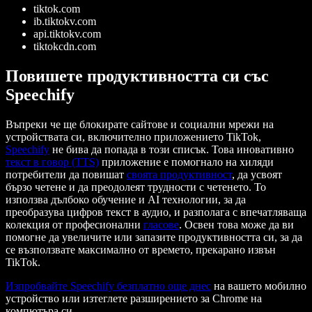
tiktok.com
ib.tiktokv.com
api.tiktokv.com
tiktokcdn.com
Повишете продуктивността си със
Speechify
Въпреки че ще блокирате сайтове и социални мрежи на
устройствата си, включително приложението TikTok,
Speechify
не бива да попада в този списък. Това иновативно
текст в говор (TTS)
приложение е помогнало на хиляди
потребители да повишат
своята продуктивност
, да усвоят
бързо четене и да преодолеят трудности с четенето. То
използва дълбоко обучение и AI технологии, за да
преобразува цифров текст в аудио, и разполага с впечатляваща
колекция от професионални
гласове
. Освен това може да ви
помогне да увеличите или запазите продуктивността си, за да
се възползвате максимално от времето, прекарано извън
TikTok.
Изпробвайте Speechify безплатно още днес
на вашето мобилно
устройство или изтеглете разширението за Chrome на
компютъра си.