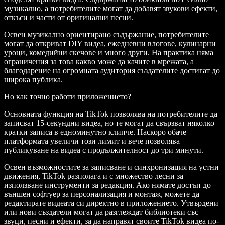
музикално, а потребителите могат да добавят звукови ефекти,
откъси и части от оригинални песни.
Освен музикално ориентирано съдържание, потребителите
могат да откриват DIY видеа, ежедневни влогове, кулинарни
уроци, комедийни скечове и много други. На практика няма
ограничения за това какво може да качите в мрежата, а
благодарение на огромната аудитория създателите достигат до
широка публика.
Но как точно работи приложението?
Основната функция на TikTok позволява на потребителите да
записват 15-секундни видеа, но те могат да свързват няколко
кратки записа в едноминутно клипче. Наскоро обаче
платформата увеличи този лимит и вече позволява
публикуване на видеа с продължителност до три минути.
Освен възможностите за записване и синхронизация на устни
движения, TikTok разполага и с множество лесни за
използване инструменти за редакция. Ако нямате достъп до
външен софтуер за персонализация и монтаж, можете да
редактирате видеата си директно в приложението. Утвърдени
или нови създатели могат да разглеждат библиотеки със
звуци, песни и ефекти, за да направят своите TikTok видеа по-