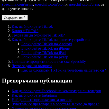
speechify.com/news
,
speechify.com/blog
и
speechify.com/press
, за
да научите повече.
Съдържание
Как да блокирате TikTok
Какво е TikTok?
Трябва ли да блокирате TikTok?
Как да блокирате TikTok на вашите устройства
Блокирайте TikTok на Android
Блокирайте TikTok на iPhone
Блокирайте TikTok на iPad
Блокирайте TikTok на рутер
Повишете продуктивността си със Speechify
Често задавани въпроси
Как да блокирам TikTok на телефона на детето си?
Препоръчани публикации
Как да блокирате Facebook на компютър или телефон
Как да блокирате Instagram
Най-добрите приложения за писане
Чувствам се претоварен в работата. Какво да правя?
Хакове за продуктивност за коректори