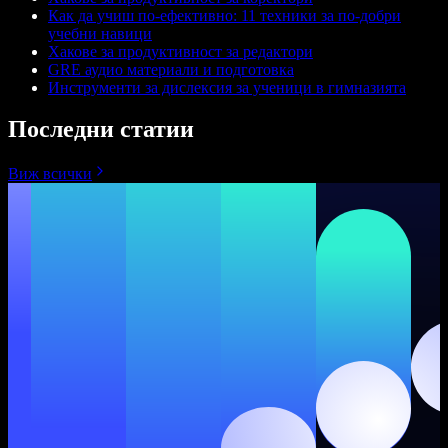
Как да учиш по-ефективно: 11 техники за по-добри
учебни навици
Хакове за продуктивност за редактори
GRE аудио материали и подготовка
Инструменти за дислексия за ученици в гимназията
Последни статии
Виж всички