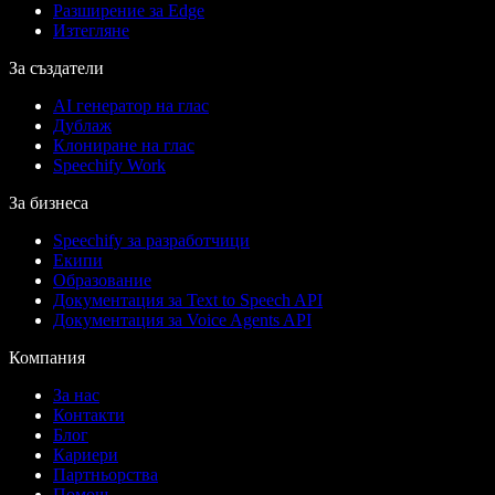
Разширение за Edge
Изтегляне
За създатели
AI генератор на глас
Дублаж
Клониране на глас
Speechify Work
За бизнеса
Speechify за разработчици
Екипи
Образование
Документация за Text to Speech API
Документация за Voice Agents API
Компания
За нас
Контакти
Блог
Кариери
Партньорства
Помощ