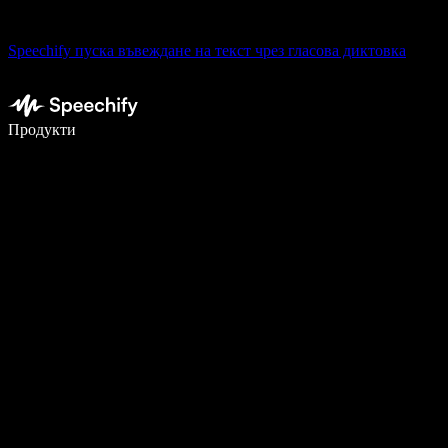
Speechify пуска въвеждане на текст чрез гласова диктовка
Пишете 5× по-бързо с гласово въвеждане
Продукти
Научете повече