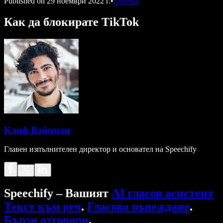
Published on
29 ноември 2022 г.
•
Пречки
Как да блокирате TikTok
Клиф Вайцман
Главен изпълнителен директор и основател на Speechify
Speechify – Вашият
AI гласов асистент
Текст към реч
.
Гласово въвеждане
.
Бързи отговори
.