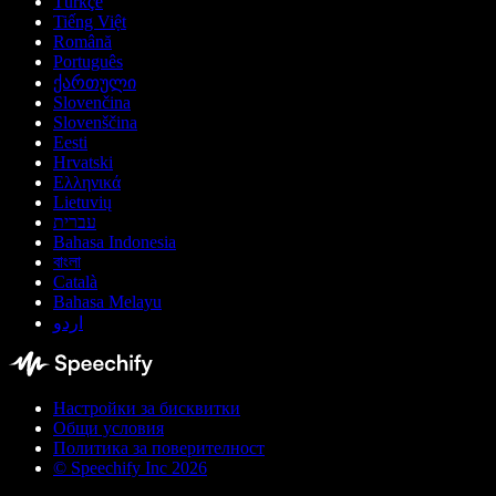
Türkçe
Tiếng Việt
Română
Português
ქართული
Slovenčina
Slovenščina
Eesti
Hrvatski
Ελληνικά
Lietuvių
עברית
Bahasa Indonesia
বাংলা
Català
Bahasa Melayu
اردو
Настройки за бисквитки
Общи условия
Политика за поверителност
© Speechify Inc 2026