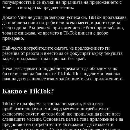
популярността ѝ се дължи на приликата на приложението с
Vine — своя кратък предшественик.
Докато Vine не успя да задържи успеха си, TikTok продължава
да привлича нови потребители всеки месец и расте година
след година. Въпреки че приложението е безспорно забавно,
това не означава, че времето в TikTok винаги е добре
прекарано.
Най-често потребителите смятат, че приложението ги
разсейва от работа и вместо да се фокусират върху текущата
задача, продължават да скролват без край.
Нека разгледаме по-подробно мрежата и да обсъдим защо
бихте искали да блокирате TikTok. Ще споделим и няколко
начина да ограничите взаимодействието си с приложението.
Какво е TikTok?
TikTok е платформа за социални мрежи, която има
приблизително един милиард месечни потребители и
експертите смятат, че този брой ще продължи да расте през
следващите месеци. Основната цел на това приложение е да
предостави на потребителите възможност да създават и
споделят кратки видеа. Съдържанието обикновено е силно