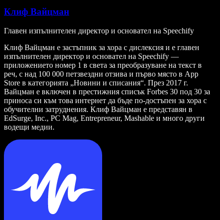
Клиф Вайцман
Главен изпълнителен директор и основател на Speechify
Клиф Вайцман е застъпник за хора с дислексия и е главен
изпълнителен директор и основател на Speechify —
приложението номер 1 в света за преобразуване на текст в
реч, с над 100 000 петзвездни отзива и първо място в App
Store в категорията „Новини и списания“. През 2017 г.
Вайцман е включен в престижния списък Forbes 30 под 30 за
приноса си към това интернет да бъде по-достъпен за хора с
обучителни затруднения. Клиф Вайцман е представян в
EdSurge, Inc., PC Mag, Entrepreneur, Mashable и много други
водещи медии.