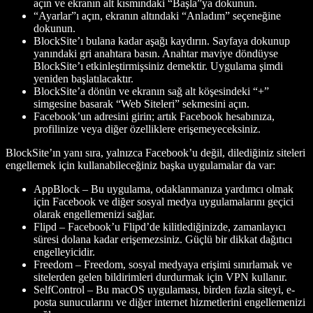
açın ve ekranın alt kısmındaki “Başla”ya dokunun.
“Ayarlar”ı açın, ekranın altındaki “Anladım” seçeneğine
dokunun.
BlockSite’ı bulana kadar aşağı kaydırın. Sayfaya dokunup
yanındaki gri anahtara basın. Anahtar maviye döndüyse
BlockSite’ı etkinleştirmişsiniz demektir. Uygulama şimdi
yeniden başlatılacaktır.
BlockSite’a dönün ve ekranın sağ alt köşesindeki “+”
simgesine basarak “Web Siteleri” sekmesini açın.
Facebook’un adresini girin; artık Facebook hesabınıza,
profilinize veya diğer özelliklere erişemeyeceksiniz.
BlockSite’ın yanı sıra, yalnızca Facebook’u değil, dilediğiniz siteleri
engellemek için kullanabileceğiniz başka uygulamalar da var:
AppBlock
– Bu uygulama, odaklanmanıza yardımcı olmak
için Facebook ve diğer sosyal medya uygulamalarını geçici
olarak engellemenizi sağlar.
Flipd
– Facebook’u Flipd’de kilitlediğinizde, zamanlayıcı
süresi dolana kadar erişemezsiniz. Güçlü bir dikkat dağıtıcı
engelleyicidir.
Freedom
– Freedom, sosyal medyaya erişimi sınırlamak ve
sitelerden gelen bildirimleri durdurmak için VPN kullanır.
SelfControl
– Bu macOS uygulaması, birden fazla siteyi, e-
posta sunucularını ve diğer internet hizmetlerini engellemenizi