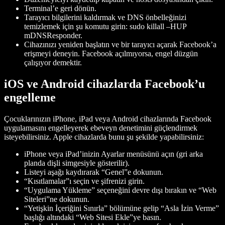
Terminal’e geri dönün.
Tarayıcı bilgilerini kaldırmak ve DNS önbelleğinizi
temizlemek için şu komutu girin: sudo killall –HUP
mDNSResponder.
Cihazınızı yeniden başlatın ve bir tarayıcı açarak Facebook’a
erişmeyi deneyin. Facebook açılmıyorsa, engel düzgün
çalışıyor demektir.
iOS ve Android cihazlarda Facebook’u
engelleme
Çocuklarınızın iPhone, iPad veya Android cihazlarında Facebook
uygulamasını engelleyerek ebeveyn denetimini güçlendirmek
isteyebilirsiniz. Apple cihazlarda bunu şu şekilde yapabilirsiniz:
iPhone veya iPad’inizin Ayarlar menüsünü açın (gri arka
planda dişli simgesiyle gösterilir).
Listeyi aşağı kaydırarak “Genel”e dokunun.
“Kısıtlamalar”ı seçin ve şifrenizi girin.
“Uygulama Yükleme” seçeneğini devre dışı bırakın ve “Web
Siteleri”ne dokunun.
“Yetişkin İçeriğini Sınırla” bölümüne gelip “Asla İzin Verme”
başlığı altındaki “Web Sitesi Ekle”ye basın.