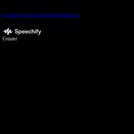
Speechify Sesli Dikte Özelliğini Başlattı
Sesli yazmayla 5 kat daha hızlı yazın
Ürünler
Daha Fazlasını Öğrenin