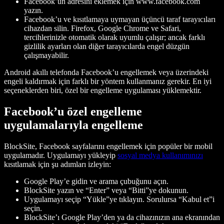
Facebook’un adresini eklemek için www.facebook.com
yazın.
Facebook’u ve kısıtlamaya uymayan üçüncü taraf tarayıcıları
cihazdan silin. Firefox, Google Chrome ve Safari,
tercihlerinizle otomatik olarak uyumlu çalışır; ancak farklı
gizlilik ayarları olan diğer tarayıcılarda engel düzgün
çalışmayabilir.
Android akıllı telefonda Facebook’u engellemek veya üzerindeki
engeli kaldırmak için farklı bir yöntem kullanmanız gerekir. En iyi
seçeneklerden biri, özel bir engelleme uygulaması yüklemektir.
Facebook’u özel engelleme
uygulamalarıyla engelleme
BlockSite, Facebook sayfalarını engellemek için popüler bir mobil
uygulamadır. Uygulamayı yükleyip
sosyal medya kullanımınızı
kısıtlamak için şu adımları izleyin:
Google Play’e gidin ve arama çubuğunu açın.
BlockSite yazın ve “Enter” veya “Bitti”ye dokunun.
Uygulamayı seçip “Yükle”ye tıklayın. Sorulursa “Kabul et”i
seçin.
BlockSite’ı Google Play’den ya da cihazınızın ana ekranından