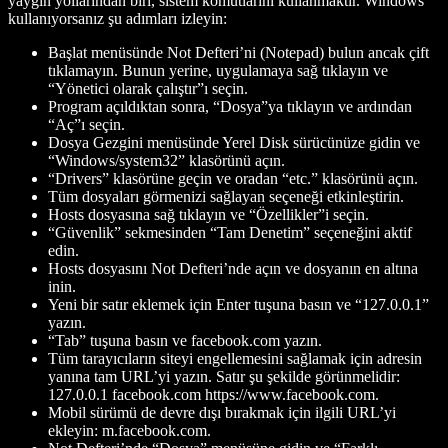
yaygın yollarından biri, sistem komutlarını kullanmaktır. Windows
kullanıyorsanız şu adımları izleyin:
Başlat menüsünde Not Defteri’ni (Notepad) bulun ancak çift
tıklamayın. Bunun yerine, uygulamaya sağ tıklayın ve
“Yönetici olarak çalıştır”ı seçin.
Program açıldıktan sonra, “Dosya”ya tıklayın ve ardından
“Aç”ı seçin.
Dosya Gezgini menüsünde Yerel Disk sürücünüze gidin ve
“Windows/system32” klasörünü açın.
“Drivers” klasörüne geçin ve oradan “etc.” klasörünü açın.
Tüm dosyaları görmenizi sağlayan seçeneği etkinleştirin.
Hosts dosyasına sağ tıklayın ve “Özellikler”i seçin.
“Güvenlik” sekmesinden “Tam Denetim” seçeneğini aktif
edin.
Hosts dosyasını Not Defteri’nde açın ve dosyanın en altına
inin.
Yeni bir satır eklemek için Enter tuşuna basın ve “127.0.0.1”
yazın.
“Tab” tuşuna basın ve facebook.com yazın.
Tüm tarayıcıların siteyi engellemesini sağlamak için adresin
yanına tam URL’yi yazın. Satır şu şekilde görünmelidir:
127.0.0.1 facebook.com https://www.facebook.com.
Mobil sürümü de devre dışı bırakmak için ilgili URL’yi
ekleyin: m.facebook.com.