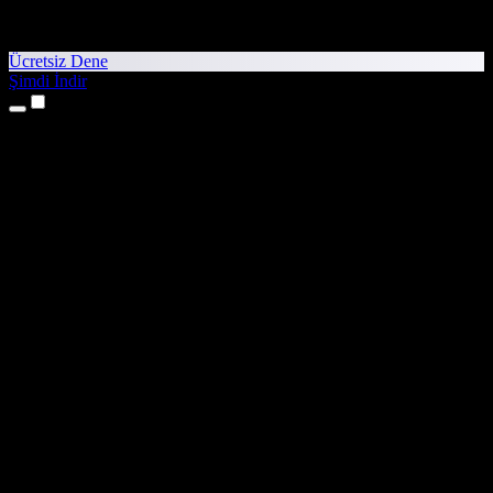
Ücretsiz Dene
Şimdi İndir
Ürünler
Metinden Sese
iPhone ve iPad Uygulamaları
Android Uygulaması
Chrome Uzantısı
Edge Uzantısı
Web Uygulaması
Mac Uygulaması
Windows Uygulaması