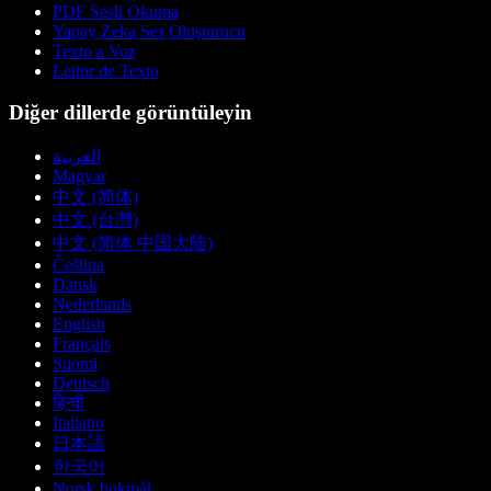
PDF Sesli Okuma
Yapay Zeka Ses Oluşturucu
Texto a Voz
Leitor de Texto
Diğer dillerde görüntüleyin
العربية
Magyar
中文 (简体)
中文 (台灣)
中文 (简体 中国大陆)
Čeština
Dansk
Nederlands
English
Français
Suomi
Deutsch
हिन्दी
Italiano
日本語
한국어
Norsk bokmål