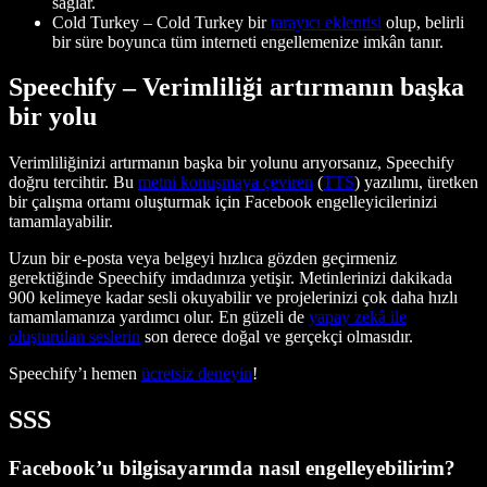
sağlar.
Cold Turkey
– Cold Turkey bir
tarayıcı eklentisi
olup, belirli
bir süre boyunca tüm interneti engellemenize imkân tanır.
Speechify – Verimliliği artırmanın başka
bir yolu
Verimliliğinizi artırmanın başka bir yolunu arıyorsanız, Speechify
doğru tercihtir. Bu
metni konuşmaya çeviren
(
TTS
) yazılımı, üretken
bir çalışma ortamı oluşturmak için Facebook engelleyicilerinizi
tamamlayabilir.
Uzun bir e-posta veya belgeyi hızlıca gözden geçirmeniz
gerektiğinde Speechify imdadınıza yetişir. Metinlerinizi dakikada
900 kelimeye kadar sesli okuyabilir ve projelerinizi çok daha hızlı
tamamlamanıza yardımcı olur. En güzeli de
yapay zekâ ile
oluşturulan seslerin
son derece doğal ve gerçekçi olmasıdır.
Speechify’ı hemen
ücretsiz deneyin
!
SSS
Facebook’u bilgisayarımda nasıl engelleyebilirim?