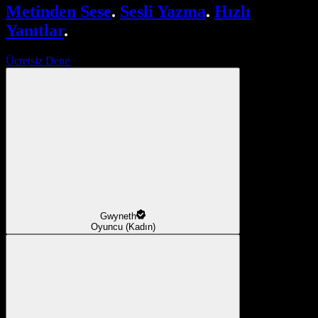
Metinden Sese
.
Sesli Yazma
.
Hızlı
Yanıtlar
.
Ücretsiz Dene
Gwyneth
Oyuncu (Kadın)