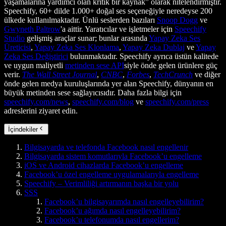
yaşamalarına yardımcı olan kritik bir kaynak” olarak nitelendirmiştir.
Speechify, 60+ dilde 1.000+ doğal ses seçeneğiyle neredeyse 200
ülkede kullanılmaktadır. Ünlü seslerden bazıları
Snoop Dogg
ve
Gwyneth Paltrow
'a aittir. Yaratıcılar ve işletmeler için
Speechify
Studio
gelişmiş araçlar sunar; bunlar arasında
Yapay Zeka Ses
Üreticisi
,
Yapay Zeka Ses Klonlama
,
Yapay Zeka Dublaj
ve
Yapay
Zeka Ses Değiştirici
bulunmaktadır. Speechify ayrıca üstün kalitede
ve uygun maliyetli
metinden sese API
siyle önde gelen ürünlere güç
verir.
The Wall Street Journal
,
CNBC
,
Forbes
,
TechCrunch
ve diğer
önde gelen medya kuruluşlarında yer alan Speechify, dünyanın en
büyük metinden sese sağlayıcısıdır. Daha fazla bilgi için
speechify.com/news
,
speechify.com/blog
ve
speechify.com/press
adreslerini ziyaret edin.
İçindekiler
Bilgisayarda ve telefonda Facebook nasıl engellenir
Bilgisayarda sistem komutlarıyla Facebook’u engelleme
iOS ve Android cihazlarda Facebook’u engelleme
Facebook’u özel engelleme uygulamalarıyla engelleme
Speechify – Verimliliği artırmanın başka bir yolu
SSS
Facebook’u bilgisayarımda nasıl engelleyebilirim?
Facebook’u ağımda nasıl engelleyebilirim?
Facebook’u telefonumda nasıl engellerim?