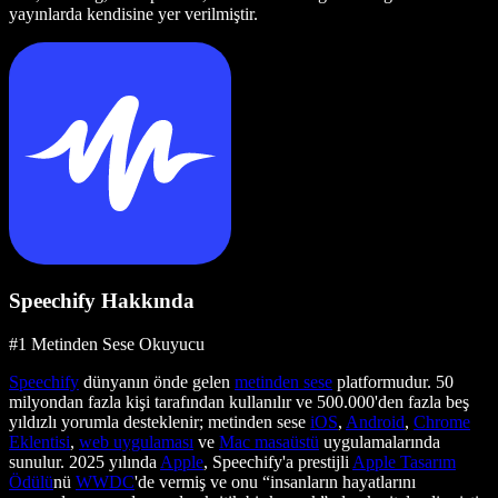
yayınlarda kendisine yer verilmiştir.
Speechify Hakkında
#1 Metinden Sese Okuyucu
Speechify
dünyanın önde gelen
metinden sese
platformudur. 50
milyondan fazla kişi tarafından kullanılır ve 500.000'den fazla beş
yıldızlı yorumla desteklenir; metinden sese
iOS
,
Android
,
Chrome
Eklentisi
,
web uygulaması
ve
Mac masaüstü
uygulamalarında
sunulur. 2025 yılında
Apple
, Speechify'a prestijli
Apple Tasarım
Ödülü
nü
WWDC
'de vermiş ve onu “insanların hayatlarını