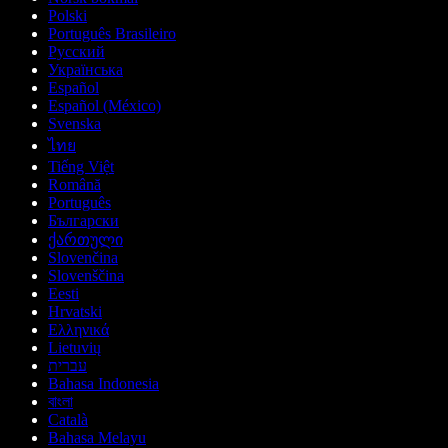
Polski
Português Brasileiro
Русский
Українська
Español
Español (México)
Svenska
ไทย
Tiếng Việt
Română
Português
Български
ქართული
Slovenčina
Slovenščina
Eesti
Hrvatski
Ελληνικά
Lietuvių
עברית
Bahasa Indonesia
বাংলা
Català
Bahasa Melayu