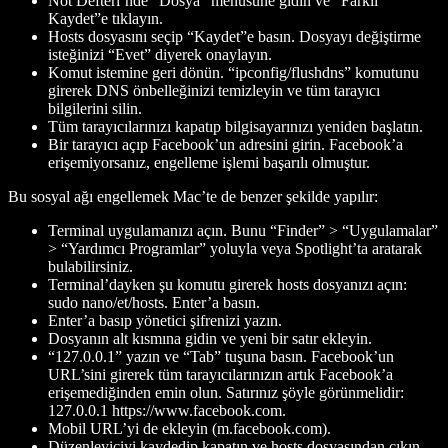
Not Defteri’nde “Dosya” menüsüne gidin ve “Farklı
Kaydet”e tıklayın.
Hosts dosyasını seçip “Kaydet”e basın. Dosyayı değiştirme
isteğinizi “Evet” diyerek onaylayın.
Komut istemine geri dönün. “ipconfig/flushdns” komutunu
girerek DNS önbelleğinizi temizleyin ve tüm tarayıcı
bilgilerini silin.
Tüm tarayıcılarınızı kapatıp bilgisayarınızı yeniden başlatın.
Bir tarayıcı açıp Facebook’un adresini girin. Facebook’a
erişemiyorsanız, engelleme işlemi başarılı olmuştur.
Bu sosyal ağı engellemek Mac’te de benzer şekilde yapılır:
Terminal uygulamanızı açın. Bunu “Finder” > “Uygulamalar”
> “Yardımcı Programlar” yoluyla veya Spotlight’ta aratarak
bulabilirsiniz.
Terminal’dayken şu komutu girerek hosts dosyanızı açın:
sudo nano/et/hosts. Enter’a basın.
Enter’a basıp yönetici şifrenizi yazın.
Dosyanın alt kısmına gidin ve yeni bir satır ekleyin.
“127.0.0.1” yazın ve “Tab” tuşuna basın. Facebook’un
URL’sini girerek tüm tarayıcılarınızın artık Facebook’a
erişemediğinden emin olun. Satırınız şöyle görünmelidir:
127.0.0.1 https://www.facebook.com.
Mobil URL’yi de ekleyin (m.facebook.com).
Düzenleyiciyi kaydedip kapatın ve hosts dosyasından çıkın.