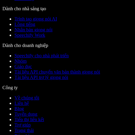
Dành cho nhà sáng tạo
Trình tạo giọng nói AI
Lồng tiếng
Nhân bản giọng nói
Speechify Work
Dành cho doanh nghiệp
Speechify cho nhà phát triển
Nhóm
Giáo dục
Tài liệu API chuyển văn bản thành giọng nói
Tài liệu API trợ lý giọng nói
Công ty
Về chúng tôi
Liên hệ
Blog
Tuyển dụng
Tiếp thị liên kết
Trợ giúp
Trạng thái