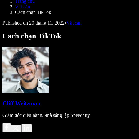
Trang chủ
Speechify cho nhà phát triển
Vật cản
Cách chặn TikTok
Published on
29 tháng 11, 2022
•
Vật cản
Cách chặn TikTok
Cliff Weitzman
Giám đốc điều hành/Nhà sáng lập Speechify