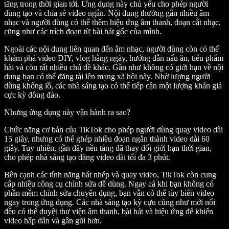
tăng trong thời gian tới. Ứng dụng này chủ yếu cho phép người
dùng tạo và chia sẻ video ngắn. Nội dung thường gắn nhiều âm
nhạc và người dùng có thể thêm hiệu ứng âm thanh, đoạn cắt nhạc,
cũng như các trích đoạn từ bài hát gốc của mình.
Ngoài các nội dung liên quan đến âm nhạc, người dùng còn có thể
khám phá video DIY, vlog hằng ngày, hướng dẫn nấu ăn, tiểu phẩm
hài và còn rất nhiều chủ đề khác. Gần như không có giới hạn về nội
dung bạn có thể đăng tải lên mạng xã hội này. Nhờ lượng người
dùng khổng lồ, các nhà sáng tạo có thể tiếp cận một lượng khán giả
cực kỳ đông đảo.
Nhưng ứng dụng này vận hành ra sao?
Chức năng cơ bản của TikTok cho phép người dùng quay video dài
15 giây, nhưng có thể ghép nhiều đoạn ngắn thành video dài 60
giây. Tuy nhiên, gần đây nền tảng đã thay đổi giới hạn thời gian,
cho phép nhà sáng tạo đăng video dài tối đa 3 phút.
Bên cạnh các tính năng hát nhép và quay video, TikTok còn cung
cấp nhiều công cụ chỉnh sửa dễ dùng. Ngay cả khi bạn không có
phần mềm chỉnh sửa chuyên dụng, bạn vẫn có thể tùy biến video
ngay trong ứng dụng. Các nhà sáng tạo kỳ cựu cũng như mới nổi
đều có thể duyệt thư viện âm thanh, bài hát và hiệu ứng để khiến
video hấp dẫn và gần gũi hơn.