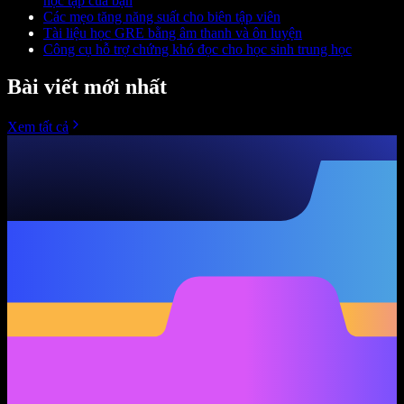
học tập của bạn
Các mẹo tăng năng suất cho biên tập viên
Tài liệu học GRE bằng âm thanh và ôn luyện
Công cụ hỗ trợ chứng khó đọc cho học sinh trung học
Bài viết mới nhất
Xem tất cả