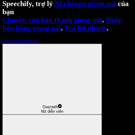
Speechify, trợ lý
AI chuyển giọng nói
của
bạn
Chuyển văn bản thành giọng nói
.
Nhập
liệu bằng giọng nói
.
Trả lời nhanh
.
Dùng thử miễn phí
Gwyneth
Nữ diễn viên