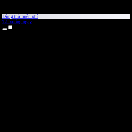
Dùng thử miễn phí
Tải xuống ngay
Sản phẩm
Chuyển văn bản thành giọng nói
Ứng dụng cho iPhone & iPad
Ứng dụng Android
Tiện ích cho Chrome
Tiện ích cho Edge
Ứng dụng web
Ứng dụng cho Mac
Ứng dụng cho Windows