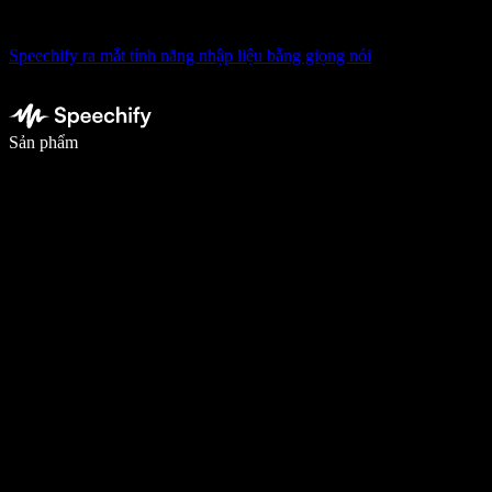
Speechify ra mắt tính năng nhập liệu bằng giọng nói
Viết nhanh gấp 5 lần với tính năng nhập bằng giọng nói
Sản phẩm
Tìm hiểu thêm