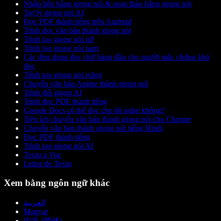
Nhập liệu bằng giọng nói & soạn thảo bằng giọng nói
Trợ lý giọng nói AI
Đọc PDF thành tiếng trên Android
Trình đọc văn bản thành giọng nói
Trình tạo giọng nói nữ
Trình tạo giọng nói nam
Các ứng dụng đọc chữ hàng đầu cho người mắc chứng khó
đọc
Trình tạo giọng nói robot
Chuyển văn bản Anime thành giọng nói
Trình đổi giọng AI
Trình đọc PDF thành tiếng
Google Docs có thể đọc cho tôi nghe không?
Tiện ích chuyển văn bản thành giọng nói cho Chrome
Chuyển văn bản thành giọng nói tiếng Hindi
Đọc PDF thành tiếng
Trình tạo giọng nói AI
Texto a Voz
Leitor de Texto
Xem bằng ngôn ngữ khác
العربية
Magyar
中文 (简体)