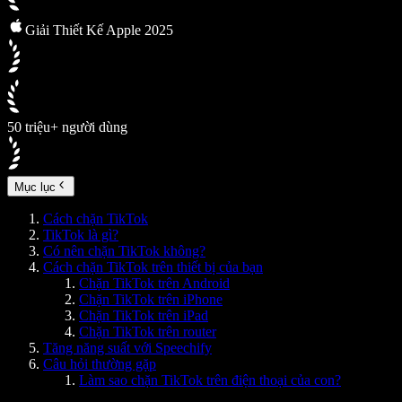
Giải Thiết Kế Apple 2025
50 triệu+ người dùng
Mục lục
Cách chặn TikTok
TikTok là gì?
Có nên chặn TikTok không?
Cách chặn TikTok trên thiết bị của bạn
Chặn TikTok trên Android
Chặn TikTok trên iPhone
Chặn TikTok trên iPad
Chặn TikTok trên router
Tăng năng suất với Speechify
Câu hỏi thường gặp
Làm sao chặn TikTok trên điện thoại của con?