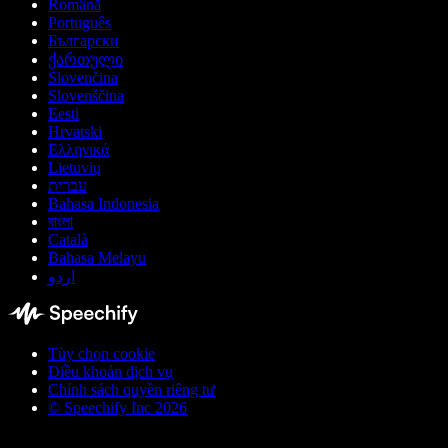
Română
Português
Български
ქართული
Slovenčina
Slovenščina
Eesti
Hrvatski
Ελληνικά
Lietuvių
עברית
Bahasa Indonesia
বাংলা
Català
Bahasa Melayu
اردو
Tùy chọn cookie
Điều khoản dịch vụ
Chính sách quyền riêng tư
© Speechify Inc 2026