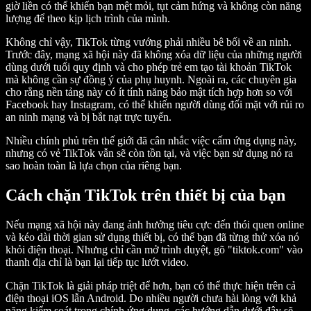
giờ liền có thể khiến bạn mệt mỏi, tụt cảm hứng và không còn năng
lượng để theo kịp lịch trình của mình.
Không chỉ vậy, TikTok từng vướng phải nhiều bê bối về an ninh.
Trước đây, mạng xã hội này đã không xóa dữ liệu của những người
dùng dưới tuổi quy định và cho phép trẻ em tạo tài khoản TikTok
mà không cần sự đồng ý của phụ huynh. Ngoài ra, các chuyên gia
cho rằng nền tảng này có ít tính năng bảo mật tích hợp hơn so với
Facebook hay Instagram, có thể khiến người dùng đối mặt với rủi ro
an ninh mạng và bị bắt nạt trực tuyến.
Nhiều chính phủ trên thế giới đã cân nhắc việc cấm ứng dụng này,
nhưng có vẻ TikTok vẫn sẽ còn tồn tại, và việc bạn sử dụng nó ra
sao hoàn toàn là lựa chọn của riêng bạn.
Cách chặn TikTok trên thiết bị của bạn
Nếu mạng xã hội này đang ảnh hưởng tiêu cực đến thói quen online
và kéo dài thời gian sử dụng thiết bị, có thể bạn đã từng thử xóa nó
khỏi điện thoại. Nhưng chỉ cần mở trình duyệt, gõ "tiktok.com" vào
thanh địa chỉ là bạn lại tiếp tục lướt video.
Chặn TikTok là giải pháp triệt để hơn, bạn có thể thực hiện trên cả
điện thoại iOS lẫn Android. Do nhiều người chưa hài lòng với khả
năng kiểm soát trong chính ứng dụng, các hướng dẫn dưới đây sẽ