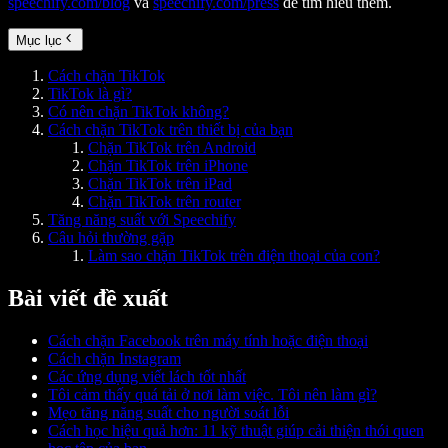
speechify.com/blog
và
speechify.com/press
để tìm hiểu thêm.
Mục lục
Cách chặn TikTok
TikTok là gì?
Có nên chặn TikTok không?
Cách chặn TikTok trên thiết bị của bạn
Chặn TikTok trên Android
Chặn TikTok trên iPhone
Chặn TikTok trên iPad
Chặn TikTok trên router
Tăng năng suất với Speechify
Câu hỏi thường gặp
Làm sao chặn TikTok trên điện thoại của con?
Bài viết đề xuất
Cách chặn Facebook trên máy tính hoặc điện thoại
Cách chặn Instagram
Các ứng dụng viết lách tốt nhất
Tôi cảm thấy quá tải ở nơi làm việc. Tôi nên làm gì?
Mẹo tăng năng suất cho người soát lỗi
Cách học hiệu quả hơn: 11 kỹ thuật giúp cải thiện thói quen