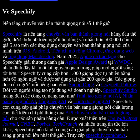
Về Speechify
Nền tảng chuyển văn bản thành giọng nói số 1 thế giới
Speechify
là nền tảng
chuyển văn bản thành giọng nói
hàng đầu thế
giới, được hơn 50 triệu người tin dùng và nhận hơn 500.000 đánh
giá 5 sao trên các ứng dụng chuyển văn bản thành giọng nói của
mình trên
iOS
,
Android
,
Tiện ích mở rộng Chrome
,
ứng dụng web
và
ứng dụng Mac desktop
. Năm 2025,
Apple đã trao tặng
cho
Speechify giải thưởng danh giá
Apple Design Award
tại
WWDC
,
nhận định đây là “một tài nguyên quan trọng giúp mọi người sống
tốt hơn.” Speechify cung cấp hơn 1.000 giọng đọc tự nhiên bằng
hơn 60 ngôn ngữ và được sử dụng tại gần 200 quốc gia. Các giọng
đọc của người nổi tiếng bao gồm
Snoop Dogg
và
Gwyneth Paltrow
.
Đối với người sáng tạo nội dung và doanh nghiệp,
Speechify Studio
mang đến các công cụ nâng cao như
Trình tạo giọng nói AI
,
Nhân
bản giọng nói AI
,
Lồng tiếng AI
và
Trình đổi giọng AI
. Speechify
còn cung cấp giải pháp chuyển văn bản sang giọng nói chất lượng
cao, tiết kiệm chi phí thông qua
API chuyển văn bản thành giọng
nói
cho các sản phẩm hàng đầu. Được xuất hiện trên
The Wall Street
Journal
,
CNBC
,
Forbes
,
TechCrunch
và nhiều trang tin tức lớn
khác, Speechify hiện là nhà cung cấp giải pháp chuyển văn bản
sang giọng nói lớn nhất thế giới. Truy cập
speechify.com/news
,