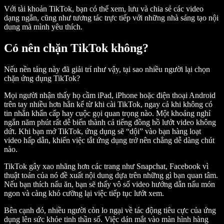
Với tài khoản TikTok, bạn có thể xem, lưu và chia sẻ các video
dạng ngắn, cũng như tương tác trực tiếp với những nhà sáng tạo nội
dung mà mình yêu thích.
Có nên chặn TikTok không?
Nếu nền tảng này đã giải trí như vậy, tại sao nhiều người lại chọn
chặn ứng dụng TikTok?
Mọi người nhận thấy họ cầm iPad, iPhone hoặc điện thoại Android
trên tay nhiều hơn hẳn kể từ khi cài TikTok, ngay cả khi không có
tin nhắn khẩn cấp hay cuộc gọi quan trọng nào. Một khoảng nghỉ
ngắn năm phút rất dễ biến thành cả tiếng đồng hồ lướt video không
dứt. Khi bạn mở TikTok, ứng dụng sẽ “dội” vào bạn hàng loạt
video hấp dẫn, khiến việc tắt ứng dụng trở nên chẳng dễ dàng chút
nào.
TikTok gây xao nhãng hơn các trang như Snapchat, Facebook vì
thuật toán của nó đề xuất nội dung dựa trên những gì bạn quan tâm.
Nếu bạn thích nấu ăn, bạn sẽ thấy vô số video hướng dẫn nấu món
ngon và càng khó cưỡng lại việc tiếp tục lướt xem.
Bên cạnh đó, nhiều người còn lo ngại về tác động tiêu cực của ứng
dụng lên sức khỏe tinh thần số. Việc dán mắt vào màn hình hàng