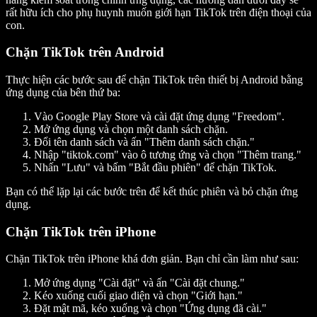
rất hữu ích cho phụ huynh muốn giới hạn TikTok trên điện thoại của
con.
Chặn TikTok trên Android
Thực hiện các bước sau để chặn TikTok trên thiết bị Android bằng
ứng dụng của bên thứ ba:
Vào Google Play Store và cài đặt ứng dụng "Freedom".
Mở ứng dụng và chọn một danh sách chặn.
Đổi tên danh sách và ấn "Thêm danh sách chặn."
Nhập "tiktok.com" vào ô tương ứng và chọn "Thêm trang."
Nhấn "Lưu" và bấm "Bắt đầu phiên" để chặn TikTok.
Bạn có thể lặp lại các bước trên để kết thúc phiên và bỏ chặn ứng
dụng.
Chặn TikTok trên iPhone
Chặn TikTok trên iPhone khá đơn giản. Bạn chỉ cần làm như sau:
Mở ứng dụng "Cài đặt" và ấn "Cài đặt chung."
Kéo xuống cuối giao diện và chọn "Giới hạn."
Đặt mật mã, kéo xuống và chọn "Ứng dụng đã cài."