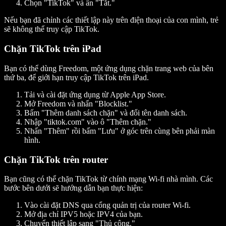
Chọn "TikTok" và ấn "Tắt."
Nếu bạn đã chỉnh các thiết lập này trên điện thoại của con mình, trẻ
sẽ không thể truy cập TikTok.
Chặn TikTok trên iPad
Bạn có thể dùng Freedom, một ứng dụng chặn trang web của bên
thứ ba, để giới hạn truy cập TikTok trên iPad.
Tải và cài đặt ứng dụng từ Apple App Store.
Mở Freedom và nhấn "Blocklist."
Bấm "Thêm danh sách chặn" và đổi tên danh sách.
Nhập "tiktok.com" vào ô "Thêm chặn."
Nhấn "Thêm" rồi bấm "Lưu" ở góc trên cùng bên phải màn
hình.
Chặn TikTok trên router
Bạn cũng có thể chặn TikTok từ chính mạng Wi-fi nhà mình. Các
bước bên dưới sẽ hướng dẫn bạn thực hiện:
Vào cài đặt DNS qua cổng quản trị của router Wi-fi.
Mở địa chỉ IPV5 hoặc IPV4 của bạn.
Chuyển thiết lập sang "Thủ công."