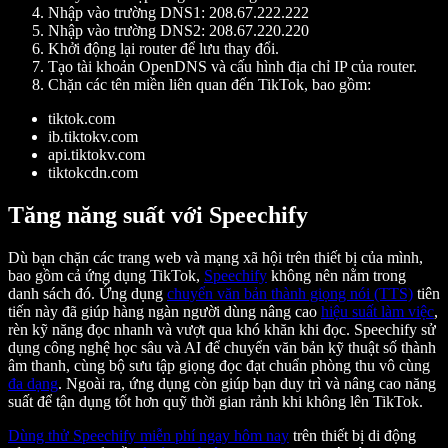
Nhập vào trường DNS1: 208.67.222.222
Nhập vào trường DNS2: 208.67.220.220
Khởi động lại router để lưu thay đổi.
Tạo tài khoản OpenDNS và cấu hình địa chỉ IP của router.
Chặn các tên miền liên quan đến TikTok, bao gồm:
tiktok.com
ib.tiktokv.com
api.tiktokv.com
tiktokcdn.com
Tăng năng suất với Speechify
Dù bạn chặn các trang web và mạng xã hội trên thiết bị của mình,
bao gồm cả ứng dụng TikTok,
Speechify
không nên nằm trong
danh sách đó. Ứng dụng
chuyển văn bản thành giọng nói (TTS)
tiên
tiến này đã giúp hàng ngàn người dùng nâng cao
hiệu suất làm việc
,
rèn kỹ năng đọc nhanh và vượt qua khó khăn khi đọc. Speechify sử
dụng công nghệ học sâu và AI để chuyển văn bản kỹ thuật số thành
âm thanh, cùng bộ sưu tập giọng đọc đạt chuẩn phòng thu vô cùng
đa dạng
. Ngoài ra, ứng dụng còn giúp bạn duy trì và nâng cao năng
suất để tận dụng tốt hơn quỹ thời gian rảnh khi không lên TikTok.
Dùng thử Speechify miễn phí ngay hôm nay
trên thiết bị di động