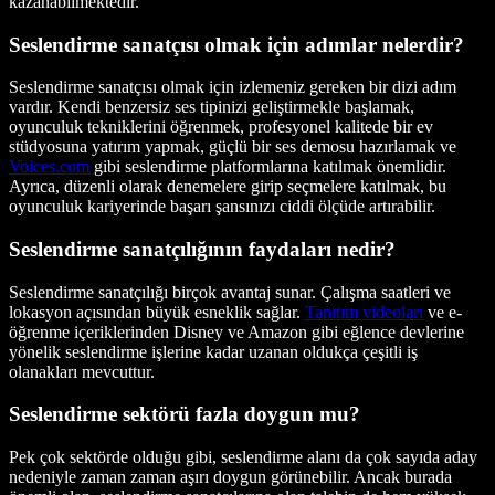
kazanabilmektedir.
Seslendirme sanatçısı olmak için adımlar nelerdir?
Seslendirme sanatçısı olmak için izlemeniz gereken bir dizi adım
vardır. Kendi benzersiz ses tipinizi geliştirmekle başlamak,
oyunculuk tekniklerini öğrenmek, profesyonel kalitede bir ev
stüdyosuna yatırım yapmak, güçlü bir ses demosu hazırlamak ve
Voices.com
gibi seslendirme platformlarına katılmak önemlidir.
Ayrıca, düzenli olarak denemelere girip seçmelere katılmak, bu
oyunculuk kariyerinde başarı şansınızı ciddi ölçüde artırabilir.
Seslendirme sanatçılığının faydaları nedir?
Seslendirme sanatçılığı birçok avantaj sunar. Çalışma saatleri ve
lokasyon açısından büyük esneklik sağlar.
Tanıtım videoları
ve e-
öğrenme içeriklerinden Disney ve Amazon gibi eğlence devlerine
yönelik seslendirme işlerine kadar uzanan oldukça çeşitli iş
olanakları mevcuttur.
Seslendirme sektörü fazla doygun mu?
Pek çok sektörde olduğu gibi, seslendirme alanı da çok sayıda aday
nedeniyle zaman zaman aşırı doygun görünebilir. Ancak burada