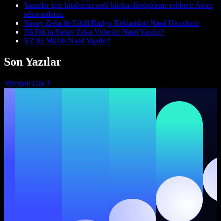
Yazarlar için kitabınızı sesli kitaba dönüştürme rehberi: Adım
adım anlatım
Yapay Zeka ile Etkili Radyo Reklamları Nasıl Hazırlanır
TikTok'ta Yapay Zeka Videosu Nasıl Yapılır?
YZ ile Müzik Nasıl Yapılır?
Son Yazılar
Tümünü Gör