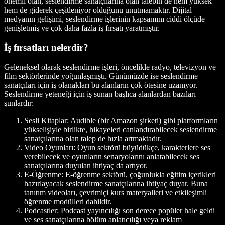
önemli olan, seslendirme sanatçılarına olan talebin de hem yüksek
hem de giderek çeşitleniyor olduğunu unutmamaktır. Dijital
medyanın gelişimi, seslendirme işlerinin kapsamını ciddi ölçüde
genişletmiş ve çok daha fazla iş fırsatı yaratmıştır.
İş fırsatları nelerdir?
Geleneksel olarak seslendirme işleri, öncelikle radyo, televizyon ve
film sektörlerinde yoğunlaşmıştı. Günümüzde ise seslendirme
sanatçıları için iş olanakları bu alanların çok ötesine uzanıyor.
Seslendirme yeteneği için iş sunan başlıca alanlardan bazıları
şunlardır:
Sesli Kitaplar
: Audible (bir Amazon şirketi) gibi platformların
yükselişiyle birlikte, hikayeleri canlandırabilecek seslendirme
sanatçılarına olan talep de hızla artmaktadır.
Video Oyunları
: Oyun sektörü büyüdükçe, karakterlere ses
verebilecek ve oyunların senaryolarını anlatabilecek ses
sanatçılarına duyulan ihtiyaç da artıyor.
E-Öğrenme
: E-öğrenme sektörü, çoğunlukla eğitim içerikleri
hazırlayacak seslendirme sanatçılarına ihtiyaç duyar. Buna
tanıtım videoları, çevrimiçi kurs materyalleri ve etkileşimli
öğrenme modülleri dahildir.
Podcastler
: Podcast yayıncılığı son derece popüler hale geldi
ve ses sanatçılarına bölüm anlatıcılığı veya reklam