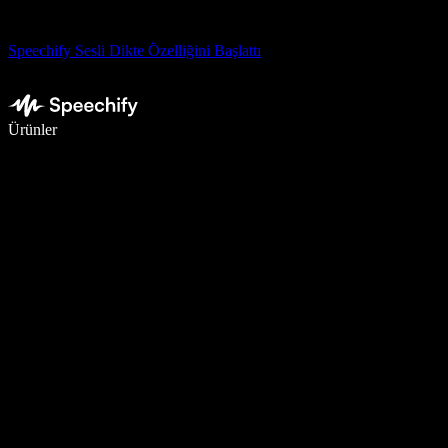
Speechify Sesli Dikte Özelliğini Başlattı
Sesli yazmayla 5 kat daha hızlı yazın
Ürünler
Daha Fazlasını Öğrenin