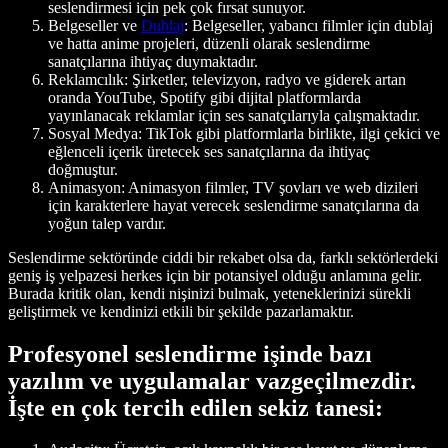
seslendirmesi için pek çok fırsat sunuyor.
Belgeseller ve
Dublaj
: Belgeseller, yabancı filmler için dublaj
ve hatta anime projeleri, düzenli olarak seslendirme
sanatçılarına ihtiyaç duymaktadır.
Reklamcılık
: Şirketler, televizyon, radyo ve giderek artan
oranda YouTube, Spotify gibi dijital platformlarda
yayınlanacak reklamlar için ses sanatçılarıyla çalışmaktadır.
Sosyal Medya
: TikTok gibi platformlarla birlikte, ilgi çekici ve
eğlenceli içerik üretecek ses sanatçılarına da ihtiyaç
doğmuştur.
Animasyon
: Animasyon filmler, TV şovları ve web dizileri
için karakterlere hayat verecek seslendirme sanatçılarına da
yoğun talep vardır.
Seslendirme sektöründe ciddi bir rekabet olsa da, farklı sektörlerdeki
geniş iş yelpazesi herkes için bir potansiyel olduğu anlamına gelir.
Burada kritik olan, kendi nişinizi bulmak, yeteneklerinizi sürekli
geliştirmek ve kendinizi etkili bir şekilde pazarlamaktır.
Profesyonel seslendirme işinde bazı
yazılım ve uygulamalar vazgeçilmezdir.
İşte en çok tercih edilen sekiz tanesi: