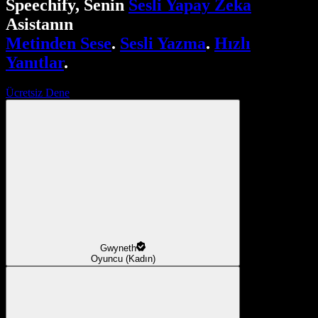
Speechify, Senin
Sesli Yapay Zeka
Asistanın
Metinden Sese
.
Sesli Yazma
.
Hızlı
Yanıtlar
.
Ücretsiz Dene
Gwyneth
Oyuncu (Kadın)