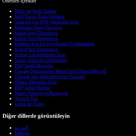
Önerilen İçerikler
Dikte ve Sesle Yazma
Sesli Yapay Zeka Asistanı
Android için PDF Metinden Sese
Metinden Sese Okuyucu
Kadın Sesi Oluşturucu
Erkek Sesi Oluşturucu
Disleksi İçin En İyi Okuma Uygulamaları
Robot Sesi Oluşturucu
Anime için Metinden Sese
Yapay Zeka Ses Değiştirici
PDF Sesli Okuyucu
Google Dokümanlar Metni Sesli Okuyabilir mi?
Chrome için Metinden Sese Uzantısı
Hintçe Metinden Sese
PDF Sesli Okuma
Yapay Zeka Ses Oluşturucu
Texto a Voz
Leitor de Texto
Diğer dillerde görüntüleyin
العربية
Magyar