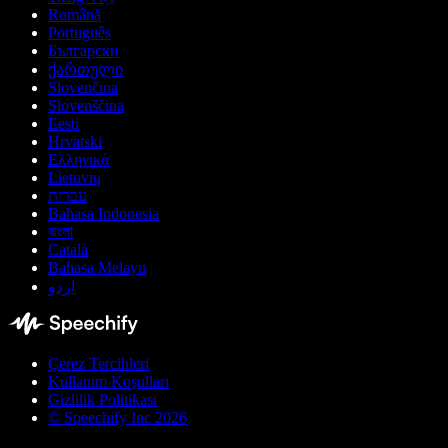
Română
Português
Български
ქართული
Slovenčina
Slovenščina
Eesti
Hrvatski
Ελληνικά
Lietuvių
עברית
Bahasa Indonesia
বাংলা
Català
Bahasa Melayu
اردو
Çerez Tercihleri
Kullanım Koşulları
Gizlilik Politikası
© Speechify Inc 2026