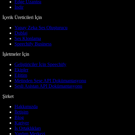
Edge Uzantısı
İndir
İçerik Üreticileri İçin
Yapay Zeka Ses Oluşturucu
Dublaj
Ses Klonlama
Speechify Business
İşletmeler İçin
Geliştiriciler İçin Speechify
Ekipler
Eğitim
Metinden Sese API Dokümantasyonu
Sesli Asistan API Dokümantasyonu
Şirket
Hakkımızda
İletişim
Blog
Kariyer
İş Ortaklıkları
Yardım Merkezi