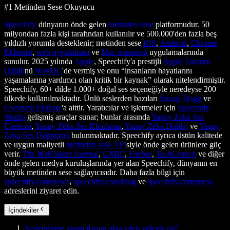
#1 Metinden Sese Okuyucu
Speechify
dünyanın önde gelen
metinden sese
platformudur. 50
milyondan fazla kişi tarafından kullanılır ve 500.000'den fazla beş
yıldızlı yorumla desteklenir; metinden sese
iOS
,
Android
,
Chrome
Eklentisi
,
web uygulaması
ve
Mac masaüstü
uygulamalarında
sunulur. 2025 yılında
Apple
, Speechify'a prestijli
Apple Tasarım
Ödülü
nü
WWDC
'de vermiş ve onu “insanların hayatlarını
yaşamalarına yardımcı olan kritik bir kaynak” olarak nitelendirmiştir.
Speechify, 60+ dilde 1.000+ doğal ses seçeneğiyle neredeyse 200
ülkede kullanılmaktadır. Ünlü seslerden bazıları
Snoop Dogg
ve
Gwyneth Paltrow
'a aittir. Yaratıcılar ve işletmeler için
Speechify
Studio
gelişmiş araçlar sunar; bunlar arasında
Yapay Zeka Ses
Üreticisi
,
Yapay Zeka Ses Klonlama
,
Yapay Zeka Dublaj
ve
Yapay
Zeka Ses Değiştirici
bulunmaktadır. Speechify ayrıca üstün kalitede
ve uygun maliyetli
metinden sese API
siyle önde gelen ürünlere güç
verir.
The Wall Street Journal
,
CNBC
,
Forbes
,
TechCrunch
ve diğer
önde gelen medya kuruluşlarında yer alan Speechify, dünyanın en
büyük metinden sese sağlayıcısıdır. Daha fazla bilgi için
speechify.com/news
,
speechify.com/blog
ve
speechify.com/press
adreslerini ziyaret edin.
İçindekiler
Seslendirme sanatçılarına olan talep yüksek mi?