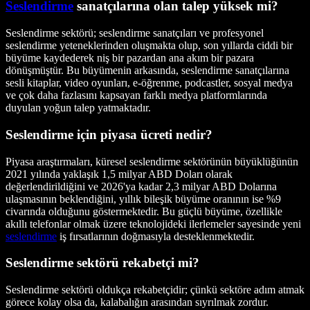
Seslendirme
sanatçılarına olan talep yüksek mi?
Seslendirme sektörü; seslendirme sanatçıları ve profesyonel
seslendirme yeteneklerinden oluşmakta olup, son yıllarda ciddi bir
büyüme kaydederek niş bir pazardan ana akım bir pazara
dönüşmüştür. Bu büyümenin arkasında, seslendirme sanatçılarına
sesli kitaplar, video oyunları, e-öğrenme, podcastler, sosyal medya
ve çok daha fazlasını kapsayan farklı medya platformlarında
duyulan yoğun talep yatmaktadır.
Seslendirme için piyasa ücreti nedir?
Piyasa araştırmaları, küresel seslendirme sektörünün büyüklüğünün
2021 yılında yaklaşık 1,5 milyar ABD Doları olarak
değerlendirildiğini ve 2026'ya kadar 2,3 milyar ABD Dolarına
ulaşmasının beklendiğini, yıllık bileşik büyüme oranının ise %9
civarında olduğunu göstermektedir. Bu güçlü büyüme, özellikle
akıllı telefonlar olmak üzere teknolojideki ilerlemeler sayesinde yeni
seslendirme
iş fırsatlarının doğmasıyla desteklenmektedir.
Seslendirme sektörü rekabetçi mi?
Seslendirme sektörü oldukça rekabetçidir; çünkü sektöre adım atmak
görece kolay olsa da, kalabalığın arasından sıyrılmak zordur.