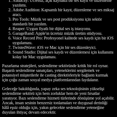
Audacity: Ücretsiz, açık kaynaklı bir ses kayıt ve düzenleme
yazılımı.
Adobe Audition: Kapsamlı bir kayıt, düzenleme ve ses miksaj
aracı.
Pro Tools: Müzik ve ses post prodüksiyonu için sektör
standardı bir yazılım.
Reaper: Uygun fiyatlı bir dijital ses iş istasyonu.
GarageBand: Apple'ın ücretsiz müzik üretim stüdyosu.
Voice Record Pro: Profesyonel kalitede ses kaydı için bir iOS
uygulaması.
TwistedWave: iOS ve Mac için bir ses düzenleyici.
Sound Studio: Dijital ses kaydı ve düzenlemesi için kullanımı
kolay bir Mac uygulaması.
Pazarlama stratejileri, seslendirme sektöründe kritik bir rol oynar.
Başarılı seslendirme sanatçıları, yeteneklerini sergilemek ve
potansiyel müşterilerle ile casting direktörleriyle bağlantı kurmak
için çoğu zaman sosyal medya platformlarından faydalanır.
Geleceğe bakıldığında, yapay zeka ses teknolojisinin yükselişi
seslendirme sektörü için hem zorluklar hem de yeni fırsatlar
yaratıyor. Bazı seslendirme hizmeti türlerinde dönüşüme yol açabilir.
Ancak, insan sesinin benzersiz tonlamaları ve duygusal derinliği
hâlâ eşsiz olduğu için, yakın gelecekte seslendirme yeteneğine
duyulan ihtiyaç devam edecektir.