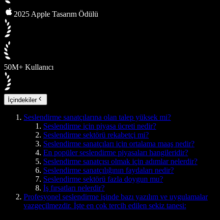
2025 Apple Tasarım Ödülü
50M+ Kullanıcı
İçindekiler
Seslendirme sanatçılarına olan talep yüksek mi?
Seslendirme için piyasa ücreti nedir?
Seslendirme sektörü rekabetçi mi?
Seslendirme sanatçıları için ortalama maaş nedir?
En popüler seslendirme piyasaları hangileridir?
Seslendirme sanatçısı olmak için adımlar nelerdir?
Seslendirme sanatçılığının faydaları nedir?
Seslendirme sektörü fazla doygun mu?
İş fırsatları nelerdir?
Profesyonel seslendirme işinde bazı yazılım ve uygulamalar
vazgeçilmezdir. İşte en çok tercih edilen sekiz tanesi: