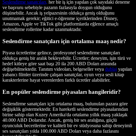
Seslendirme sanatçıları,
her bir iş için yapılan çok sayıdaki deneme
ve başvuru sebebiyle pazarın fazlasıyla doygun olduğunu
düşünebilir. Ancak iş yelpazesinin oldukça geniş olduğunu
unutmamak gerekir; eğitici e-öğrenme içeriklerinden Disney,
Amazon, Apple ve TikTok gibi platformlarda eğlence amaçlı
seslendirme rollerine kadar uzanmaktadır.
Seslendirme sanatçıları için ortalama maaş nedir?
Piyasa ücretlerine gelince, profesyonel seslendirme sanatçıları
oldukça geniş bir aralık bekleyebilir. Ücretler; deneyim, işin türü ve
hedef kitleye göre saat başı 20 ila 200 ABD Doları arasında
değişebilmektedir. Tanıtım videoları, belgeseller veya
dublaj
yapılan
yabancı filmler üzerinde çalışan sanatçılar, oyun veya sesli kitap
karakterlerine hayat verenlerden farklı ücretler alabilirler.
En popüler seslendirme piyasaları hangileridir?
Seslendirme sanatçıları için ortalama maaş, bulunulan pazara göre
değişiklik göstermektedir. En hareketli seslendirme piyasalarından
birine sahip olan Kuzey Amerika'da ortalama yıllık maaş yaklaşık
40.000 ABD Dolarıdır. Ancak, geniş bir ses aralığına, güçlü
oyunculuk becerilerine ve kaliteli bir ev stüdyosuna sahip deneyimli
ses sanatçıları yılda 100.000 ABD Doları veya daha fazlasını