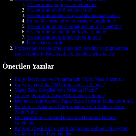
Seslendirme için piyasa ücreti nedir?
Seslendirme sektörü rekabetçi mi?
Seslendirme sanatçıları için ortalama maaş nedir?
En popüler seslendirme piyasaları hangileridir?
Seslendirme sanatçısı olmak için adımlar nelerdir?
Seslendirme sanatçılığının faydaları nedir?
Seslendirme sektörü fazla doygun mu?
İş fırsatları nelerdir?
Profesyonel seslendirme işinde bazı yazılım ve uygulamalar
vazgeçilmezdir. İşte en çok tercih edilen sekiz tanesi:
Önerilen Yazılar
En İyi Depolama ve Oynatma İçin Video Nasıl Sıkıştırılır
En İyi Yapay Zeka (AI) Influencer’ları Kimler?
Yapay Zeka Sevgilisi veya Arkadaşı Nedir?
Geleceği Kucakla: Nasıl AI Influencer Olunur?
İşletmeler Açık Kaynak Yapay Zeka Seslerini Kullanabilir mi?
Kendi Sesli Kitabınızı Oluşturmanın Nihai Rehberi: Adım
Adım Süreç
Her Yazarın Sesli Kitap Hazırlama Hakkında Bilmesi
Gerekenler
Kapsamlı Sesli Kitap Kendi Yayınlama Rehberi: Maliyetler,
Kârlar ve En İyi Uygulamalar