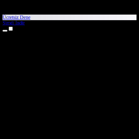
Ücretsiz Dene
Şimdi İndir
Ürünler
Metinden Sese
iPhone ve iPad Uygulamaları
Android Uygulaması
Chrome Uzantısı
Edge Uzantısı
Web Uygulaması
Mac Uygulaması
Windows Uygulaması