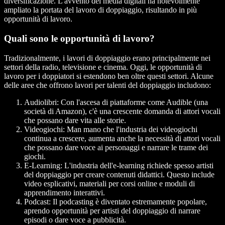
diversificazione. L'avvento dei media digitali ha notevolmente
ampliato la portata del lavoro di doppiaggio, risultando in più
opportunità di lavoro.
Quali sono le opportunità di lavoro?
Tradizionalmente, i lavori di doppiaggio erano principalmente nei
settori della radio, televisione e cinema. Oggi, le opportunità di
lavoro per i doppiatori si estendono ben oltre questi settori. Alcune
delle aree che offrono lavori per talenti del doppiaggio includono:
Audiolibri
: Con l'ascesa di piattaforme come Audible (una
società di Amazon), c'è una crescente domanda di attori vocali
che possano dare vita alle storie.
Videogiochi
: Man mano che l'industria dei videogiochi
continua a crescere, aumenta anche la necessità di attori vocali
che possano dare voce ai personaggi e narrare le trame dei
giochi.
E-Learning
: L'industria dell'e-learning richiede spesso artisti
del doppiaggio per creare contenuti didattici. Questo include
video esplicativi, materiali per corsi online e moduli di
apprendimento interattivi.
Podcast
: Il podcasting è diventato estremamente popolare,
aprendo opportunità per artisti del doppiaggio di narrare
episodi o dare voce a pubblicità.