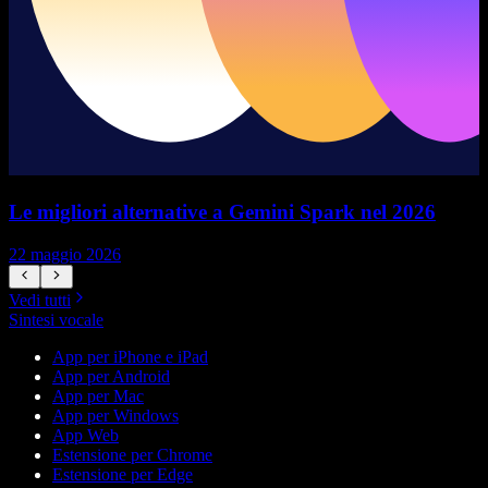
Le migliori alternative a Gemini Spark nel 2026
22 maggio 2026
1
Vedi tutti
Sintesi vocale
App per iPhone e iPad
App per Android
App per Mac
App per Windows
App Web
Estensione per Chrome
Estensione per Edge