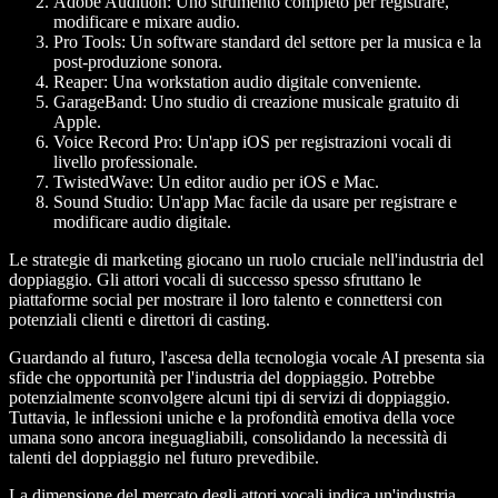
Adobe Audition: Uno strumento completo per registrare,
modificare e mixare audio.
Pro Tools: Un software standard del settore per la musica e la
post-produzione sonora.
Reaper: Una workstation audio digitale conveniente.
GarageBand: Uno studio di creazione musicale gratuito di
Apple.
Voice Record Pro: Un'app iOS per registrazioni vocali di
livello professionale.
TwistedWave: Un editor audio per iOS e Mac.
Sound Studio: Un'app Mac facile da usare per registrare e
modificare audio digitale.
Le strategie di marketing giocano un ruolo cruciale nell'industria del
doppiaggio. Gli attori vocali di successo spesso sfruttano le
piattaforme social per mostrare il loro talento e connettersi con
potenziali clienti e direttori di casting.
Guardando al futuro, l'ascesa della tecnologia vocale AI presenta sia
sfide che opportunità per l'industria del doppiaggio. Potrebbe
potenzialmente sconvolgere alcuni tipi di servizi di doppiaggio.
Tuttavia, le inflessioni uniche e la profondità emotiva della voce
umana sono ancora ineguagliabili, consolidando la necessità di
talenti del doppiaggio nel futuro prevedibile.
La dimensione del mercato degli attori vocali indica un'industria