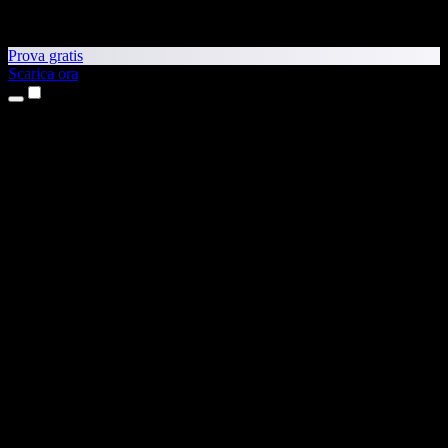
Prova gratis
Scarica ora
Prodotti
Sintesi vocale
App per iPhone e iPad
App Android
Estensione per Chrome
Estensione per Edge
App web
App per Mac
App Windows