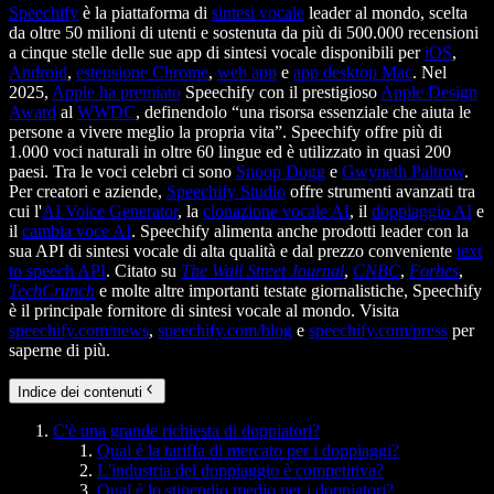
Speechify
è la piattaforma di
sintesi vocale
leader al mondo, scelta
da oltre 50 milioni di utenti e sostenuta da più di 500.000 recensioni
a cinque stelle delle sue app di sintesi vocale disponibili per
iOS
,
Android
,
estensione Chrome
,
web app
e
app desktop Mac
. Nel
2025,
Apple ha premiato
Speechify con il prestigioso
Apple Design
Award
al
WWDC
, definendolo “una risorsa essenziale che aiuta le
persone a vivere meglio la propria vita”. Speechify offre più di
1.000 voci naturali in oltre 60 lingue ed è utilizzato in quasi 200
paesi. Tra le voci celebri ci sono
Snoop Dogg
e
Gwyneth Paltrow
.
Per creatori e aziende,
Speechify Studio
offre strumenti avanzati tra
cui l'
AI Voice Generator
, la
clonazione vocale AI
, il
doppiaggio AI
e
il
cambia voce AI
. Speechify alimenta anche prodotti leader con la
sua API di sintesi vocale di alta qualità e dal prezzo conveniente
text
to speech API
. Citato su
The Wall Street Journal
,
CNBC
,
Forbes
,
TechCrunch
e molte altre importanti testate giornalistiche, Speechify
è il principale fornitore di sintesi vocale al mondo. Visita
speechify.com/news
,
speechify.com/blog
e
speechify.com/press
per
saperne di più.
Indice dei contenuti
C'è una grande richiesta di doppiatori?
Qual è la tariffa di mercato per i doppiaggi?
L'industria del doppiaggio è competitiva?
Qual è lo stipendio medio per i doppiatori?