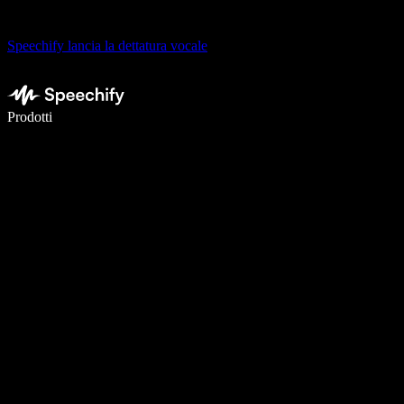
Speechify lancia la dettatura vocale
Scrivi 5× più velocemente con la dettatura vocale
Prodotti
Scopri di più