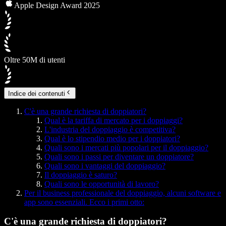
Apple Design Award 2025
Oltre 50M di utenti
Indice dei contenuti
C'è una grande richiesta di doppiatori?
Qual è la tariffa di mercato per i doppiaggi?
L'industria del doppiaggio è competitiva?
Qual è lo stipendio medio per i doppiatori?
Quali sono i mercati più popolari per il doppiaggio?
Quali sono i passi per diventare un doppiatore?
Quali sono i vantaggi del doppiaggio?
Il doppiaggio è saturo?
Quali sono le opportunità di lavoro?
Per il business professionale del doppiaggio, alcuni software e
app sono essenziali. Ecco i primi otto:
C'è una grande richiesta di doppiatori?