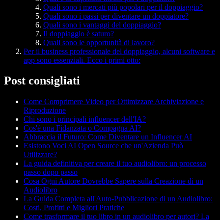
Quali sono i mercati più popolari per il doppiaggio?
Quali sono i passi per diventare un doppiatore?
Quali sono i vantaggi del doppiaggio?
Il doppiaggio è saturo?
Quali sono le opportunità di lavoro?
Per il business professionale del doppiaggio, alcuni software e
app sono essenziali. Ecco i primi otto:
Post consigliati
Come Comprimere Video per Ottimizzare Archiviazione e
Riproduzione
Chi sono i principali influencer dell'IA?
Cos'è una Fidanzata o Compagna AI?
Abbraccia il Futuro: Come Diventare un Influencer AI
Esistono Voci AI Open Source che un'Azienda Può
Utilizzare?
La guida definitiva per creare il tuo audiolibro: un processo
passo dopo passo
Cosa Ogni Autore Dovrebbe Sapere sulla Creazione di un
Audiolibro
La Guida Completa all'Auto-Pubblicazione di un Audiolibro:
Costi, Profitti e Migliori Pratiche
Come trasformare il tuo libro in un audiolibro per autori? La