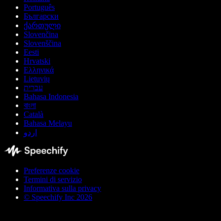
Português
Български
ქართული
Slovenčina
Slovenščina
Eesti
Hrvatski
Ελληνικά
Lietuvių
עברית
Bahasa Indonesia
বাংলা
Català
Bahasa Melayu
اردو
Preferenze cookie
Termini di servizio
Informativa sulla privacy
© Speechify Inc 2026