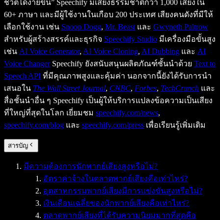
ชีวิตได้ง่ายขึ้น” Speechify มีเสียงธรรมชาติกว่า 1,000 เสียงใน
60+ ภาษา และมีผู้ใช้งานในเกือบ 200 ประเทศ เสียงคนดังที่มีให้
เลือกใช้งาน เช่น
Snoop Dogg
,
Mr. Beast
และ
Gwyneth Paltrow
สำหรับผู้สร้างสรรค์และธุรกิจ
Speechify Studio
มีเครื่องมือขั้นสูง
เช่น
AI Voice Generator
,
AI Voice Cloning
,
AI Dubbing
และ
AI
Voice Changer
Speechify ยังสนับสนุนผลิตภัณฑ์ชั้นนำด้วย
Text to
Speech API
ที่มีคุณภาพสูงและคุ้มค่า นอกจากนี้ยังได้รับการนำ
เสนอใน
The Wall Street Journal
,
CNBC
,
Forbes
,
TechCrunch
และ
สื่อชั้นนำอื่น ๆ Speechify เป็นผู้ให้บริการแปลงข้อความเป็นเสียง
ที่ใหญ่ที่สุดในโลก เยี่ยมชม
speechify.com/news
,
speechify.com/blog
และ
speechify.com/press
เพื่อเรียนรู้เพิ่มเติม
สารบัญ
มีความต้องการนักพากย์เสียงสูงหรือไม่?
อัตราค่าจ้างในตลาดพากย์เสียงคือเท่าไหร่?
อุตสาหกรรมพากย์เสียงมีการแข่งขันสูงหรือไม่?
เงินเดือนเฉลี่ยของนักพากย์เสียงคือเท่าไหร่?
ตลาดพากย์เสียงที่ได้รับความนิยมมากที่สุดคือ