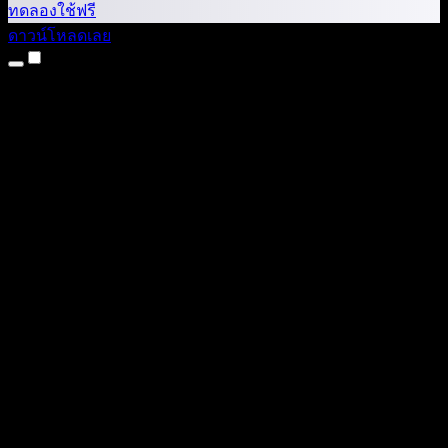
ทดลองใช้ฟรี
ดาวน์โหลดเลย
ผลิตภัณฑ์
แปลงข้อความเป็นเสียง
แอป iPhone และ iPad
แอป Android
ส่วนขยาย Chrome
ส่วนขยาย Edge
เว็บแอป
แอป Mac
แอป Windows