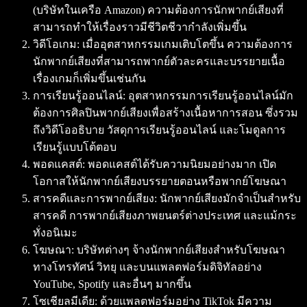
(บริษัทในเครือ Amazon) ความต้องการนักพากย์เสียงที่
สามารถทำให้เรื่องราวมีชีวิตชีวากำลังเพิ่มขึ้น
วิดีโอเกม
: เมื่ออุตสาหกรรมเกมเติบโตขึ้น ความต้องการ
นักพากย์เสียงที่สามารถพากย์ตัวละครและบรรยายเนื้อ
เรื่องเกมก็เพิ่มขึ้นเช่นกัน
การเรียนรู้ออนไลน์
: อุตสาหกรรมการเรียนรู้ออนไลน์มัก
ต้องการศิลปินพากย์เสียงเพื่อสร้างเนื้อหาการสอน ซึ่งรวม
ถึงวิดีโออธิบาย วัสดุการเรียนรู้ออนไลน์ และโมดูลการ
เรียนรู้แบบโต้ตอบ
พอดแคสต์
: พอดแคสต์ได้รับความนิยมอย่างมาก เปิด
โอกาสให้นักพากย์เสียงบรรยายตอนหรือพากย์โฆษณา
สารคดีและการพากย์เสียง
: นักพากย์เสียงมักจำเป็นสำหรับ
สารคดี การพากย์เสียงภาพยนตร์ต่างประเทศ และแม้กระ
ทั่งอนิเมะ
โฆษณา
: บริษัทต่างๆ จ้างนักพากย์เสียงสำหรับโฆษณา
ทางโทรทัศน์ วิทยุ และบนแพลตฟอร์มดิจิทัลอย่าง
YouTube, Spotify และอื่นๆ มากขึ้น
โซเชียลมีเดีย
: ด้วยแพลตฟอร์มอย่าง TikTok มีความ