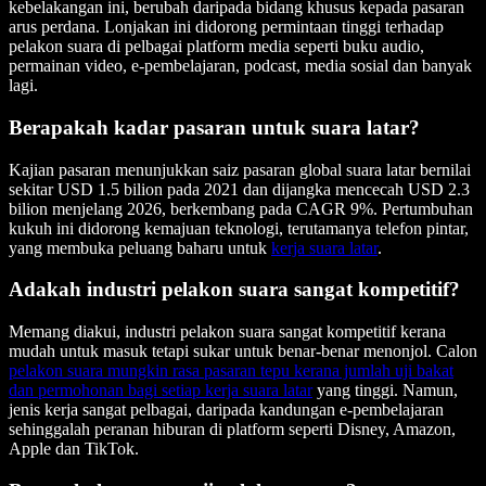
kebelakangan ini, berubah daripada bidang khusus kepada pasaran
arus perdana. Lonjakan ini didorong permintaan tinggi terhadap
pelakon suara di pelbagai platform media seperti buku audio,
permainan video, e-pembelajaran, podcast, media sosial dan banyak
lagi.
Berapakah kadar pasaran untuk suara latar?
Kajian pasaran menunjukkan saiz pasaran global suara latar bernilai
sekitar USD 1.5 bilion pada 2021 dan dijangka mencecah USD 2.3
bilion menjelang 2026, berkembang pada CAGR 9%. Pertumbuhan
kukuh ini didorong kemajuan teknologi, terutamanya telefon pintar,
yang membuka peluang baharu untuk
kerja suara latar
.
Adakah industri pelakon suara sangat kompetitif?
Memang diakui, industri pelakon suara sangat kompetitif kerana
mudah untuk masuk tetapi sukar untuk benar-benar menonjol. Calon
pelakon suara mungkin rasa pasaran tepu kerana jumlah uji bakat
dan permohonan bagi setiap kerja suara latar
yang tinggi. Namun,
jenis kerja sangat pelbagai, daripada kandungan e-pembelajaran
sehinggalah peranan hiburan di platform seperti Disney, Amazon,
Apple dan TikTok.