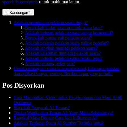
speechify.com/press
untuk maklumat lanjut.
Isi Kandungan
Adakah permintaan pelakon suara tinggi?
Berapakah kadar pasaran untuk suara latar?
Adakah industri pelakon suara sangat kompetitif?
Berapakah purata gaji pelakon suara?
Apakah pasaran pelakon suara paling popular?
Apakah langkah menjadi pelakon suara?
Apakah kelebihan menjadi pelakon suara?
Adakah industri pelakon suara terlalu tepu?
Apakah peluang pekerjaan?
Untuk perniagaan suara latar profesional, beberapa perisian
dan aplikasi sangat penting. Berikut lapan yang terbaik:
Pos Disyorkan
Cara Mampatkan Video untuk Penyimpanan dan Main Balik
Optimum
Siapakah Pengaruh AI Teratas?
Teman Wanita atau Teman AI: Yang Mana Sebenarnya?
Rangkul Masa Depan: Cara Jadi Influencer AI
Adakah Terdapat Suara AI Sumber Terbuka untuk