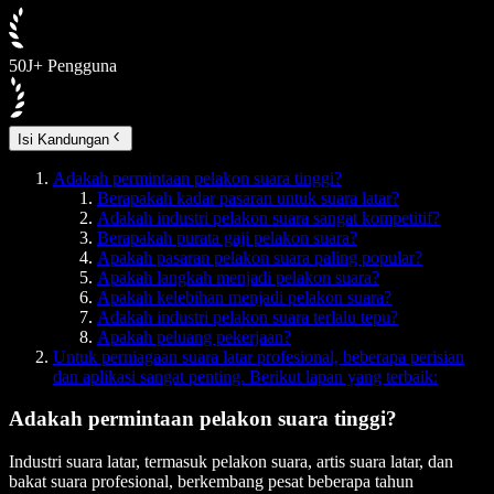
50J+ Pengguna
Isi Kandungan
Adakah permintaan pelakon suara tinggi?
Berapakah kadar pasaran untuk suara latar?
Adakah industri pelakon suara sangat kompetitif?
Berapakah purata gaji pelakon suara?
Apakah pasaran pelakon suara paling popular?
Apakah langkah menjadi pelakon suara?
Apakah kelebihan menjadi pelakon suara?
Adakah industri pelakon suara terlalu tepu?
Apakah peluang pekerjaan?
Untuk perniagaan suara latar profesional, beberapa perisian
dan aplikasi sangat penting. Berikut lapan yang terbaik:
Adakah permintaan pelakon suara tinggi?
Industri suara latar, termasuk pelakon suara, artis suara latar, dan
bakat suara profesional, berkembang pesat beberapa tahun