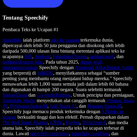
Tentang Speechify
Pembaca Teks ke Ucapan #1
Speechify
ialah platform
teks ke ucapan
terkemuka dunia,
dipercayai oleh lebih 50 juta pengguna dan disokong oleh lebih
daripada 500,000 ulasan lima bintang merentasi aplikasi teks ke
ucapannya
iOS
,
Android
,
Pemalam Chrome
,
aplikasi web
, dan
aplikasi desktop Mac
. Pada tahun 2025,
Apple telah
menganugerahkan
Speechify dengan
Anugerah Reka Bentuk Apple
yang berprestij di
WWDC
, menyifatkannya sebagai “sumber
penting yang membantu orang menjalani hidup mereka.” Speechify
menawarkan lebih 1,000 suara semula jadi dalam lebih 60 bahasa
dan digunakan di hampir 200 negara. Suara selebriti termasuk
Snoop Dogg
dan
Gwyneth Paltrow
. Untuk pencipta dan perniagaan,
Speechify Studio
menyediakan alat canggih termasuk
Penjana Suara
AI
,
Penduaan Suara AI
,
Alih Suara AI
, dan
Penukar Suara AI
.
Speechify juga memacu produk terkemuka dengan
API teks ke
ucapan
berkualiti tinggi dan kos efektif. Pernah dipaparkan dalam
The Wall Street Journal
,
CNBC
,
Forbes
,
TechCrunch
, dan media
utama lain, Speechify ialah penyedia teks ke ucapan terbesar di
dunia. Lawati
speechify.com/news
,
speechify.com/blog
, dan