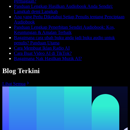
Perniagaan?
Panduan Lengkap Hasilkan Audiobook Anda Sendiri:
Langkah demi Langkah
Apa yang Perlu Diketahui Setiap Penulis tentang Penciptaan
Audiobook
Panduan Lengkap Penerbitan Sendiri Audiobook: Kos,
Keuntungan & Amalan Terbaik
Bagaimana cara ubah buku anda jadi buku audio untuk
penulis? Panduan Utama
Cara Membuat Iklan Radio AI
Cara Buat Video AI di TikTok?
Bagaimana Nak Hasilkan Muzik AI?
Blog Terkini
Lihat Semua