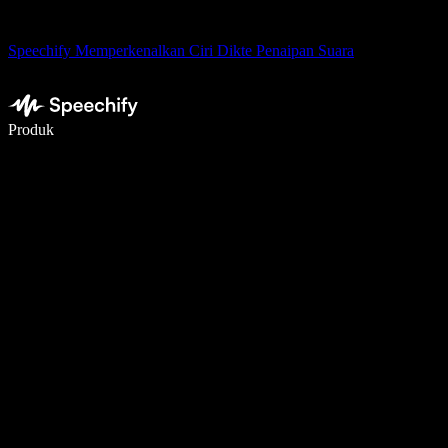
Speechify Memperkenalkan Ciri Dikte Penaipan Suara
Tulis 5× lebih pantas dengan menaip menggunakan suara
Produk
Ketahui Lebih Lanjut