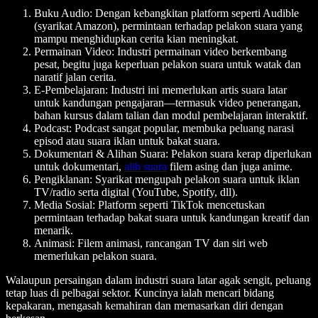
Buku Audio
: Dengan kebangkitan platform seperti Audible
(syarikat Amazon), permintaan terhadap pelakon suara yang
mampu menghidupkan cerita kian meningkat.
Permainan Video
: Industri permainan video berkembang
pesat, begitu juga keperluan pelakon suara untuk watak dan
naratif jalan cerita.
E-Pembelajaran
: Industri ini memerlukan artis suara latar
untuk kandungan pengajaran—termasuk video penerangan,
bahan kursus dalam talian dan modul pembelajaran interaktif.
Podcast
: Podcast sangat popular, membuka peluang narasi
episod atau suara iklan untuk bakat suara.
Dokumentari & Alihan Suara
: Pelakon suara kerap diperlukan
untuk dokumentari,
alih suara
filem asing dan juga anime.
Pengiklanan
: Syarikat mengupah pelakon suara untuk iklan
TV/radio serta digital (YouTube, Spotify, dll).
Media Sosial
: Platform seperti TikTok mencetuskan
permintaan terhadap bakat suara untuk kandungan kreatif dan
menarik.
Animasi
: Filem animasi, rancangan TV dan siri web
memerlukan pelakon suara.
Walaupun persaingan dalam industri suara latar agak sengit, peluang
tetap luas di pelbagai sektor. Kuncinya ialah mencari bidang
kepakaran, mengasah kemahiran dan memasarkan diri dengan