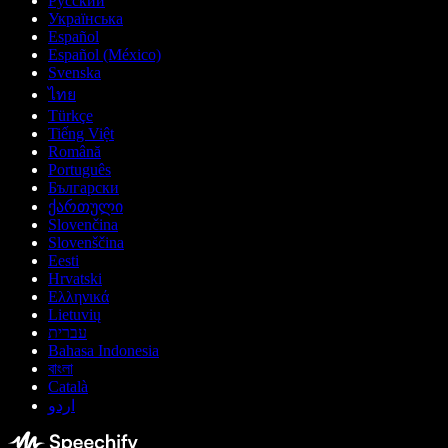
Русский
Українська
Español
Español (México)
Svenska
ไทย
Türkçe
Tiếng Việt
Română
Português
Български
ქართული
Slovenčina
Slovenščina
Eesti
Hrvatski
Ελληνικά
Lietuvių
עברית
Bahasa Indonesia
বাংলা
Català
اردو