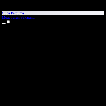
Cuba Percuma
Muat Turun Sekarang
Produk
Teks kepada Pertuturan
Aplikasi iPhone & iPad
Aplikasi Android
Sambungan Chrome
Sambungan Edge
Aplikasi Web
Aplikasi Mac
Aplikasi Windows