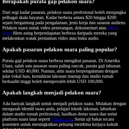
Berapakah purata gaji pelakon suara?
Dari segi kadar pasaran, pelakon suara profesional boleh menjangka
pelbagai skala bayaran. Kadar berbeza antara $20 hingga $200
sejam bergantung pada pengalaman, jenis kerja dan sasaran audiens.
Pelakon suara untuk video penerangan, dokumentari atau
alihan
suara
filem asing berpendapatan berbeza daripada mereka yang
melakonkan watak permainan video atau buku audio.
Apakah pasaran pelakon suara paling popular?
Purata gaji pelakon suara berbeza mengikut pasaran. Di Amerika
Utara, salah satu pasaran suara paling rancak, purata gaji tahunan
sekitar USD 40,000. Namun, artis suara berpengalaman dengan
julat vokal luas, kemahiran lakonan mantap dan studio rumah
berkualiti tinggi boleh memperoleh lebih USD 100,000.
Apakah langkah menjadi pelakon suara?
Ada banyak langkah untuk menjadi pelakon suara. Mulakan dengan
mengasah identiti suara anda, pelajari teknik lakonan, laburkan
dalam studio rumah profesional, hasilkan demo suara dan sertai
platform suara latar seperti
Voices.com
. Sertai uji bakat secara
konsisten untuk meningkatkan peluang membina kerjaya kukuh