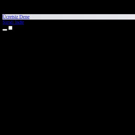
Ücretsiz Dene
Şimdi İndir
Ürünler
Metinden Sese
iPhone ve iPad Uygulamaları
Android Uygulaması
Chrome Uzantısı
Edge Uzantısı
Web Uygulaması
Mac Uygulaması
Windows Uygulaması