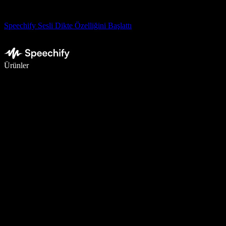
Speechify Sesli Dikte Özelliğini Başlattı
Sesli yazmayla 5 kat daha hızlı yazın
Ürünler
Daha Fazlasını Öğrenin