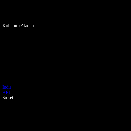
Kullanım Alanları
İndir
API
Şirket