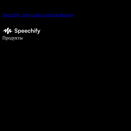
Speechify запускает голосовой ввод
Пишите в 5 раз быстрее с помощью голосового ввода
Продукты
Узнать больше