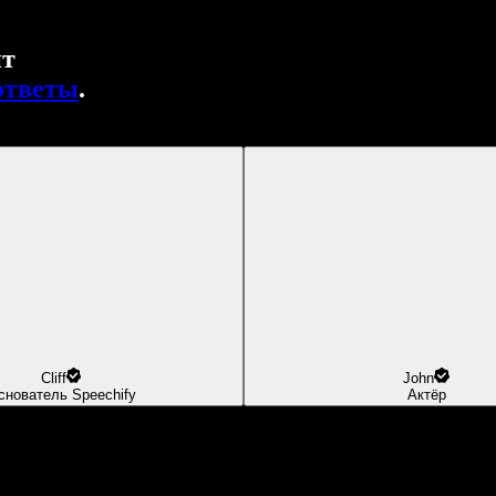
нт
ответы
.
Cliff
John
снователь Speechify
Актёр