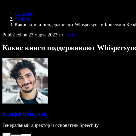
Speechify для DSA
Голосовые агенты SIMBA
Главная
Speechify для разработчиков
Audible
Какие книги поддерживают Whispersync и Immersion Read
Published on
23 марта 2023 г.
•
Audible
Какие книги поддерживают Whispersync
Клифф Вайцман
Генеральный директор и основатель Speechify