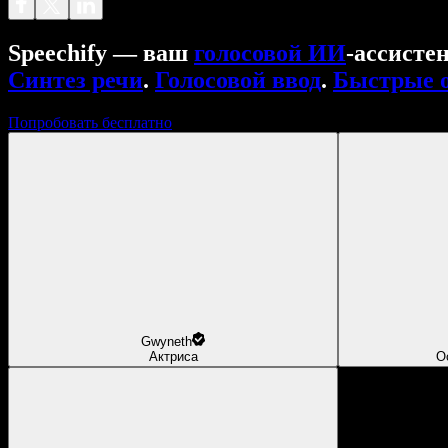
Speechify — ваш
голосовой ИИ
‑ассисте
Синтез речи
.
Голосовой ввод
.
Быстрые 
Попробовать бесплатно
Gwyneth
Актриса
О