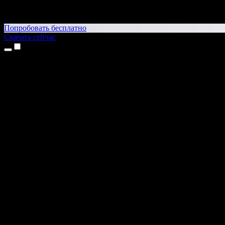
Попробовать бесплатно
Скачать сейчас
Продукты
Текст в речь
Приложение для iPhone и iPad
Приложение для Android
Расширение для Chrome
Расширение для Edge
Веб-приложение
Приложение для Mac
Приложение для Windows