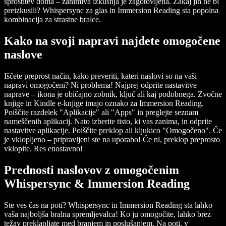
sprostitev doma – zanimiva izkušnja je zagotovljena. Zakaj jih ne bi
preizkusili? Whispersync za glas in Immersion Reading sta popolna
kombinacija za strastne bralce.
Kako na svoji napravi najdete omogočene
naslove
Iščete preprost način, kako preveriti, kateri naslovi so na vaši
napravi omogočeni? Ni problema! Najprej odprite nastavitve
naprave – ikona je običajno zobnik, ključ ali kaj podobnega. Zvočne
knjige in Kindle e-knjige imajo oznako za Immersion Reading.
Poiščite razdelek "Aplikacije" ali "Apps" in preglejte seznam
nameščenih aplikacij. Nato izberite tisto, ki vas zanima, in odprite
nastavitve aplikacije. Poiščite preklop ali kljukico "Omogočeno". Če
je vklopljeno – pripravljeni ste na uporabo! Če ni, preklop preprosto
vklopite. Res enostavno!
Prednosti naslovov z omogočenim
Whispersync & Immersion Reading
Ste ves čas na poti? Whispersync in Immersion Reading sta lahko
vaša najboljša bralna spremljevalca! Ko ju omogočite, lahko brez
težav preklapljate med branjem in poslušanjem. Na poti, v