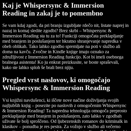
Kaj je Whispersync & Immersion
Reading in zakaj je to pomembno
Se vam kdaj zgodi, da pri branju izgubljate rdečo nit, listate naprej in
nazaj in komaj sledite zgodbi? Brez skrbi – Whispersync &
Immersion Reading sta tu za to! Funkciji omogočata preklapljanje
med branjem in poslušanjem ter hkratno shranjevanje napredka v
obeh oblikah. Tako lahko zgodbo spremljate na poti v službo ali
doma na kavču. Zvočne in Kindle knjige imajo oznako za
združljivost z Immersion Reading funkcijo. Kot bi imeli osebnega
bralnega asistenta! Ko ju enkrat preizkusite, se boste spraševali,
kako ste lahko sploh še brali brez njiju.
Pregled vrst naslovov, ki omogočajo
Whispersync & Immersion Reading
Vsi knjižni navdušenci, ki iščete nove načine doživljanja svojih
najljubših knjig – posezite po naslovih z omogočenim Whispersync
& Immersion Reading! Ta napredna tehnologija omogoča preprosto
preklapljanje med branjem in poslušanjem, zato lahko v zgodbah
uživate še bolj sproščeno. Od ljubezenskih romanov do kriminalk in
klasikov – ponudba je res pestra. Za vožnjo v službo ali večerno