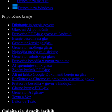
Prenesite za macOS
Prenesite za Windows
Priporočeno branje
Diktiranje in prepis govora
Glasovni AI-pomočnik
Pretvorba PDF-ja v govor za Android
Branje besedila na glas
Generator ženskega glasu
Generator moškega glasu
Najboljša orodja za disleksijo
Generator robotskega glasu
Pretvorba besedila v govor za anime
AI-spreminjevalnik glasu
Zvočni bralnik PDF-jev
Ali mi lahko Google Dokumenti berejo na glas
Razširitev za Chrome za pretvorbo besedila v govor
Pretvorba besedila v govor v hindujščini
Glasno branje PDF-jev
Generator AI glasov
Texto a Voz
Leitor de Texto
Oglejte si v drugih jezikih