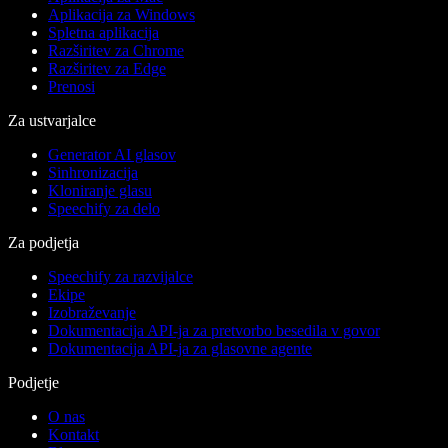
Aplikacija za Windows
Spletna aplikacija
Razširitev za Chrome
Razširitev za Edge
Prenosi
Za ustvarjalce
Generator AI glasov
Sinhronizacija
Kloniranje glasu
Speechify za delo
Za podjetja
Speechify za razvijalce
Ekipe
Izobraževanje
Dokumentacija API-ja za pretvorbo besedila v govor
Dokumentacija API-ja za glasovne agente
Podjetje
O nas
Kontakt