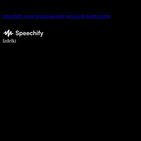
Speechify uvaja prepoznavanje govora in narekovanje
Pišite 5× hitreje z narekovanjem
Izdelki
Več o tem