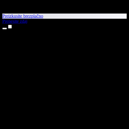
Preizkusite brezplačno
Prenesite zdaj
Izdelki
Pretvorba besedila v govor
Aplikaciji za iPhone in iPad
Aplikacija za Android
Razširitev za Chrome
Razširitev za Edge
Spletna aplikacija
Aplikacija za Mac
Aplikacija za Windows