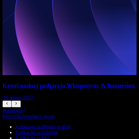
Kateri naslovi podpirajo Whispersync & Immersion 
23. marec 2023
Poglej vse
Pretvorba besedila v govor
Aplikacija za iPhone in iPad
Aplikacija za Android
Aplikacija za Mac