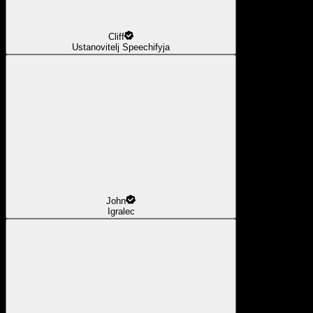
Cliff
Ustanovitelj Speechifyja
John
Igralec