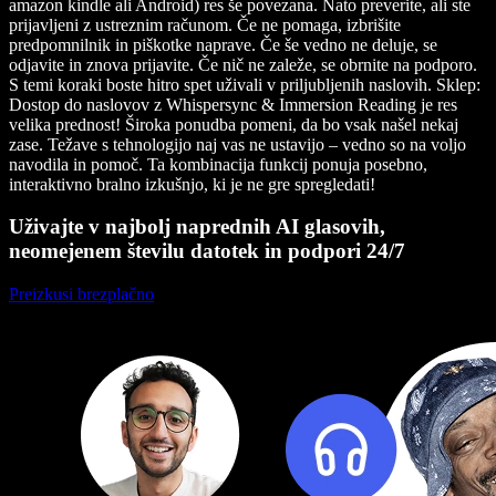
amazon kindle ali Android) res še povezana. Nato preverite, ali ste
prijavljeni z ustreznim računom. Če ne pomaga, izbrišite
predpomnilnik in piškotke naprave. Če še vedno ne deluje, se
odjavite in znova prijavite. Če nič ne zaleže, se obrnite na podporo.
S temi koraki boste hitro spet uživali v priljubljenih naslovih. Sklep:
Dostop do naslovov z Whispersync & Immersion Reading je res
velika prednost! Široka ponudba pomeni, da bo vsak našel nekaj
zase. Težave s tehnologijo naj vas ne ustavijo – vedno so na voljo
navodila in pomoč. Ta kombinacija funkcij ponuja posebno,
interaktivno bralno izkušnjo, ki je ne gre spregledati!
Uživajte v najbolj naprednih AI glasovih,
neomejenem številu datotek in podpori 24/7
Preizkusi brezplačno