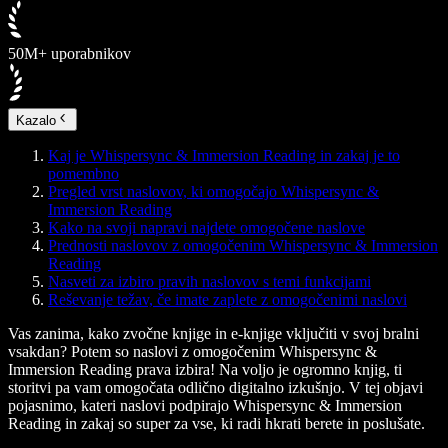
50M+ uporabnikov
Kazalo
Kaj je Whispersync & Immersion Reading in zakaj je to
pomembno
Pregled vrst naslovov, ki omogočajo Whispersync &
Immersion Reading
Kako na svoji napravi najdete omogočene naslove
Prednosti naslovov z omogočenim Whispersync & Immersion
Reading
Nasveti za izbiro pravih naslovov s temi funkcijami
Reševanje težav, če imate zaplete z omogočenimi naslovi
Vas zanima, kako zvočne knjige in e-knjige vključiti v svoj bralni
vsakdan? Potem so naslovi z omogočenim Whispersync &
Immersion Reading prava izbira! Na voljo je ogromno knjig, ti
storitvi pa vam omogočata odlično digitalno izkušnjo. V tej objavi
pojasnimo, kateri naslovi podpirajo Whispersync & Immersion
Reading in zakaj so super za vse, ki radi hkrati berete in poslušate.