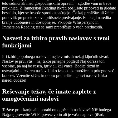
telovadnici ali med gospodinjskimi opravili – zgodbe vam ni treba
prekinjati. Z Immersion Reading hkrati poslušate pripoved in gledate
besedilo, kjer se besede sproti označujejo. Če kaj preslišite ali želite
ponoviti, preprosto znova pritisnete predvajanje. Funkciji naredita
branje udobnejše in dostopnejše. Vklopite Whispersync in
Immersion Reading ter se sami prepričajte o vseh prednostih.
Nasveti za izbiro pravih naslovov s temi
funkcijami
Pri izbiri popolnega naslova imejte v mislih nekaj ključnih stvari.
Naslov je prvi vtis – naj takoj pritegne pogled! Naj odraža ton
vsebine, pa naj bo resen, igriv ali kaj vmes. Bodite drzni in
ustvarjalni – izviren naslov lahko izstopa iz množice in pritegne več
bralcev. Vzemite si čas in dobro premislite – pravi naslov lahko
naredi čudeže!
Reševanje težav, če imate zaplete z
omogočenimi naslovi
Težave pri iskanju ali uporabi omogočenih naslovov? Nič hudega.
Najprej preverite Wi-Fi povezavo in ali je vaša naprava (iPad,