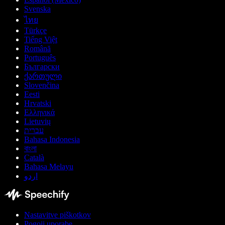
Svenska
ไทย
Türkçe
Tiếng Việt
Română
Português
Български
ქართული
Slovenčina
Eesti
Hrvatski
Ελληνικά
Lietuvių
עברית
Bahasa Indonesia
বাংলা
Català
Bahasa Melayu
اردو
Nastavitve piškotkov
Pogoji uporabe