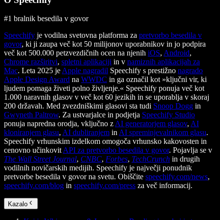
#1 bralnik besedila v govor
Speechify
je vodilna svetovna platforma za
pretvorbo besedila v
govor
, ki ji zaupa več kot 50 milijonov uporabnikov in jo podpira
več kot 500.000 petzvezdičnih ocen na njenih
iOS
,
Android
,
Chrome razširitvi
,
spletni aplikaciji
in v
namiznih aplikacijah za
Mac
. Leta 2025 je
Apple nagradil
Speechify s prestižno
nagrado
Apple Design Award
na
WWDC
in ga označil kot »ključni vir, ki
ljudem pomaga živeti polno življenje.« Speechify ponuja več kot
1.000 naravnih glasov v več kot 60 jezikih in se uporablja v skoraj
200 državah. Med zvezdniškimi glasovi sta tudi
Snoop Dogg
in
Gwyneth Paltrow
. Za ustvarjalce in podjetja
Speechify Studio
ponuja napredna orodja, vključno z
AI generatorjem glasov
,
AI
kloniranjem glasu
,
AI dubliranjem
in
AI spreminjevalnikom glasu
.
Speechify vrhunskim izdelkom omogoča vrhunsko kakovosten in
cenovno učinkovit
API za pretvorbo besedila v govor
. Pojavlja se v
The Wall Street Journal
,
CNBC
,
Forbes
,
TechCrunch
in drugih
vodilnih novičarskih medijih. Speechify je največji ponudnik
pretvorbe besedila v govor na svetu. Obiščite
speechify.com/news
,
speechify.com/blog
in
speechify.com/press
za več informacij.
Kazalo