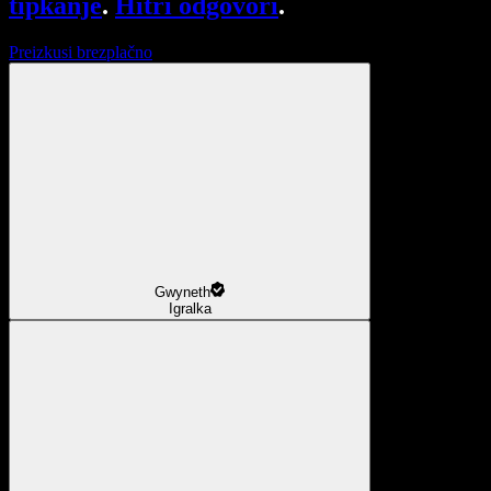
tipkanje
.
Hitri odgovori
.
Preizkusi brezplačno
Gwyneth
Igralka