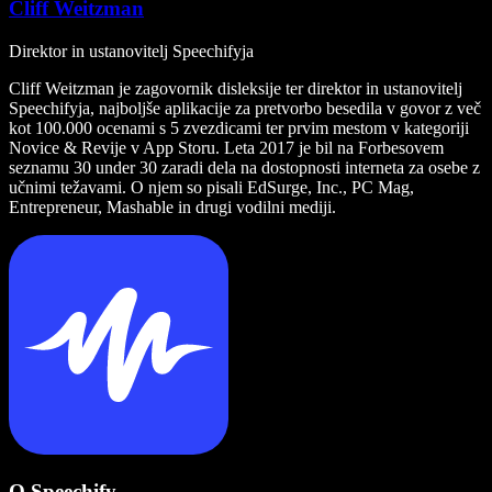
Cliff Weitzman
Direktor in ustanovitelj Speechifyja
Cliff Weitzman je zagovornik disleksije ter direktor in ustanovitelj
Speechifyja, najboljše aplikacije za pretvorbo besedila v govor z več
kot 100.000 ocenami s 5 zvezdicami ter prvim mestom v kategoriji
Novice & Revije v App Storu. Leta 2017 je bil na Forbesovem
seznamu 30 under 30 zaradi dela na dostopnosti interneta za osebe z
učnimi težavami. O njem so pisali EdSurge, Inc., PC Mag,
Entrepreneur, Mashable in drugi vodilni mediji.
O Speechify