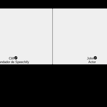
Cliff
John
undador de Speechify
Actor