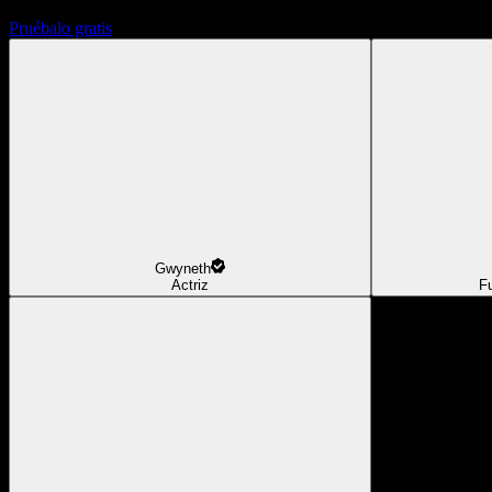
Pruébalo gratis
Gwyneth
Actriz
F