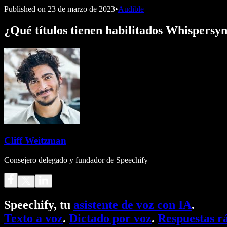
Published on
23 de marzo de 2023
•
Audible
¿Qué títulos tienen habilitados Whispersy
Cliff Weitzman
Consejero delegado y fundador de Speechify
Speechify, tu
asistente de voz con IA
.
Texto a voz
.
Dictado por voz
.
Respuestas r