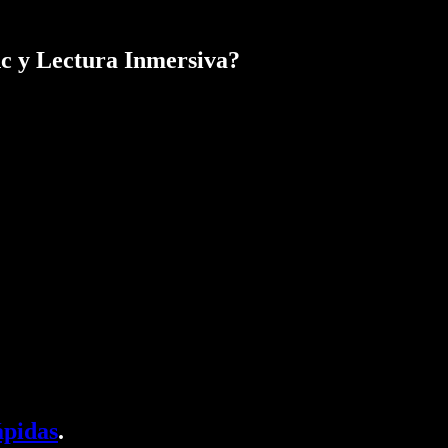
nc y Lectura Inmersiva?
ápidas
.