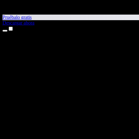
Pruébalo gratis
Descargar ahora
Productos
Texto a voz
App para iPhone y iPad
App para Android
Extensión para Chrome
Extensión para Edge
Aplicación web
App para Mac
App para Windows