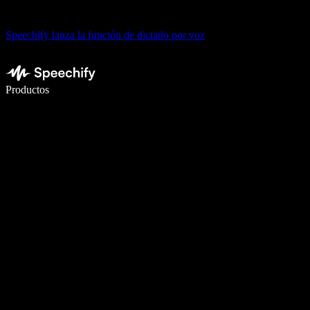
Speechify lanza la función de dictado por voz
Escribe 5× más rápido con dictado por voz
Productos
Más información