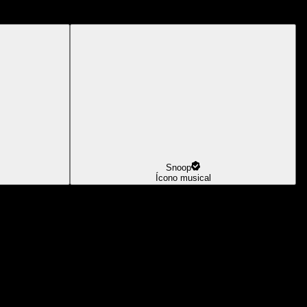
Snoop
Ícono musical