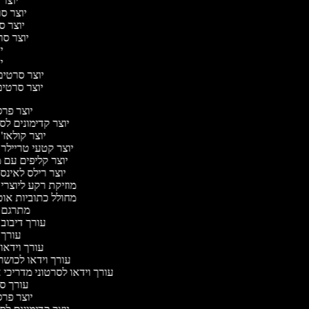
יוצר 
יוצר סרט
יוצר סר
יוצר סרט
יו
יו
יוצר סרטים מ
יוצר סרטים 
יוצר פר
יוצר קדימונים ל
יוצר קולאז'
יוצר קטעי טריילר
יוצר קליפים עם 
יוצר רילס לאינ
מוזיקת רקע ליוצרי
מחולל כתוביות או
מתרגם 
עורך דיבוב
עורך
עורך וידאו 
עורך וידאו לכושר
עורך וידאו לסרטוני מדריכי
עורך 
יוצר פר