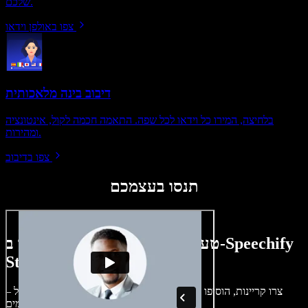
שלכם.
צפו באולפן וידאו
דיבוב בינה מלאכותית
בלחיצה, המירו כל וידאו לכל שפה. התאמה חכמה לקול, אינטונציה
ומהירות.
צפו בדיבוב
תנסו בעצמכם
טעימה קטנה ממה שתוכלו ליצור ב-Speechify
Studio.
צרו קריינות, הוסיפו תמונות ללא זכויות, אודיו, סרטונים ושיבוט קול –
לפרויקטים קוליים־חזותיים מושלמים.