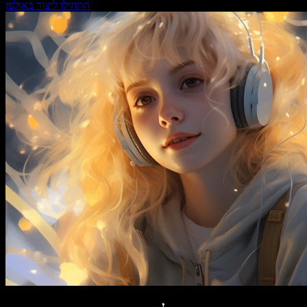
התחילו ליצור באולפן