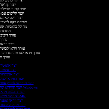
יוצר קדימונים ל
יוצר קולאז'
יוצר קטעי טריילר
יוצר קליפים עם 
יוצר רילס לאינ
מוזיקת רקע ליוצרי
מחולל כתוביות או
מתרגם 
עורך דיבוב
עורך
עורך וידאו 
עורך וידאו לכושר
עורך וידאו לסרטוני מדריכי
עורך 
יוצר אאוטרו
יוצר אינטרו
יוצר אנימציות
יוצר הווידאו למק
יוצר הווידאו לפודקאסט
יוצר הווידאו של Windows
יוצר הזמנות וידאו
יוצר וידאו ASMR
יוצר וידאו אופנה
יוצר וידאו לאמנות