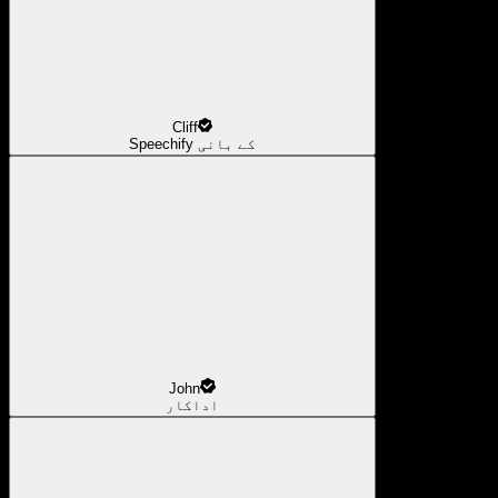
Cliff
Speechify کے بانی
John
اداکار