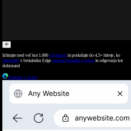
Izbirajte med več kot 1.000
AI glasovi
in poslušajte do 4,5× hitreje, ko
Speechify
v brskalniku Edge
pretvori besedilo v govor
in odgovarja kot
doktorand
Dodajte v Edge