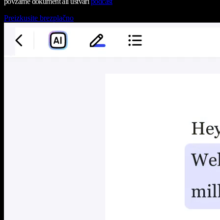
povzame dokument ali ustvari
podcast
Preizkusite brezplačno