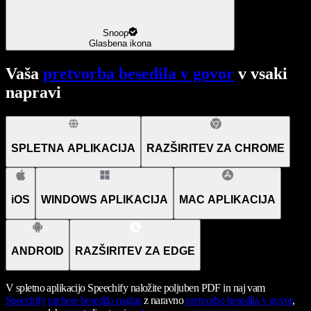
Snoop
Glasbena ikona
Vaša
pretvorba besedila v govor
v vsaki
napravi
SPLETNA APLIKACIJA
RAZŠIRITEV ZA CHROME
iOS
WINDOWS APLIKACIJA
MAC APLIKACIJA
ANDROID
RAZŠIRITEV ZA EDGE
V spletno aplikacijo Speechify naložite poljuben PDF in naj vam
Speechify
prebere besedilo naglas
z naravno
pretvorbo besedila v govor
,