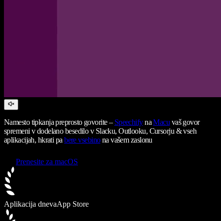
Namesto tipkanja preprosto govorite –
Speechify
na
Macu
vaš govor
spremeni v dodelano besedilo v Slacku, Outlooku, Cursorju & vseh
aplikacijah, hkrati pa
bere vsebino
na vašem zaslonu
Prenesite za macOS
Aplikacija dneva
App Store