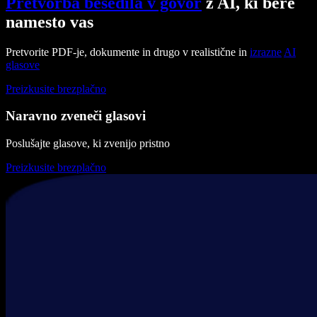
Pretvorba besedila v govor
z AI, ki bere
namesto vas
Pretvorite PDF-je, dokumente in drugo v realistične in
izrazne
AI
glasove
Preizkusite brezplačno
Naravno zveneči glasovi
Poslušajte glasove, ki zvenijo pristno
Preizkusite brezplačno