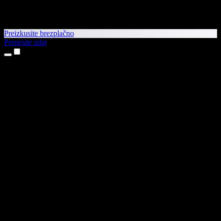
Preizkusite brezplačno
Prenesite zdaj
Izdelki
Pretvorba besedila v govor
Aplikaciji za iPhone in iPad
Aplikacija za Android
Razširitev za Chrome
Razširitev za Edge
Spletna aplikacija
Aplikacija za Mac
Aplikacija za Windows