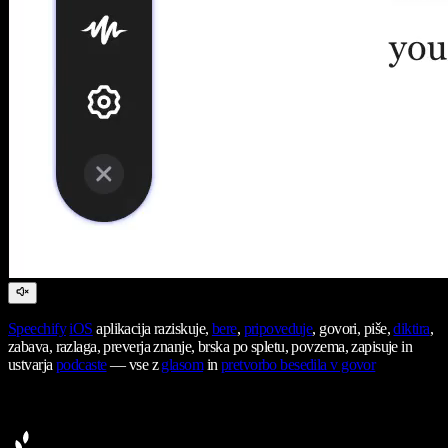
Speechify
iOS
aplikacija raziskuje,
bere
,
pripoveduje
, govori, piše,
diktira
,
zabava, razlaga, preverja znanje, brska po spletu, povzema, zapisuje in
ustvarja
podcaste
— vse z
glasom
in
pretvorbo besedila v govor