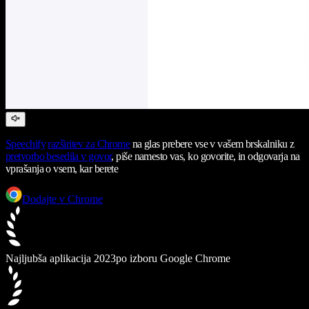
Speechify
razširitev za Chrome
na glas prebere vse v vašem brskalniku z
pretvorbo besedila v govor
, piše namesto vas, ko govorite, in odgovarja na
vprašanja o vsem, kar berete
Dodajte v Chrome
Najljubša aplikacija 2023
po izboru Google Chrome