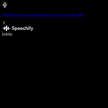
Speechify uvaja prepoznavanje govora in narekovanje
Pišite 5× hitreje z narekovanjem
Izdelki
Več o tem