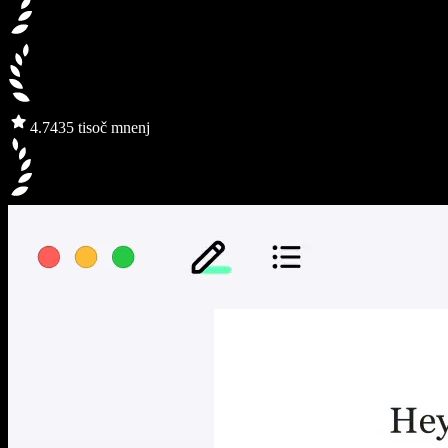
4.7
435 tisoč mnenj