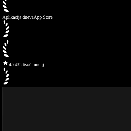
Aplikacija dneva
App Store
4.7
435 tisoč mnenj