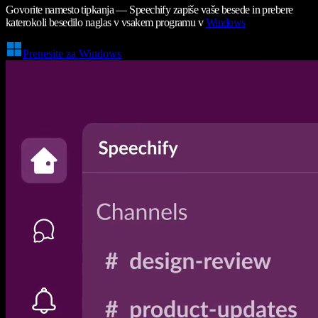
Govorite namesto tipkanja — Speechify zapiše vaše besede in prebere
katerokoli besedilo naglas v vsakem programu v
Windows
Prenesite za Windows