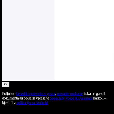
Poljubno
besedilo pretvorite v govor
,
ustvarite podcaste
iz kateregakoli
dokumenta ali opisa in vprašajte
Speechify Voice AI Assistant
karkoli –
kjerkoli z
aplikacijo za Android