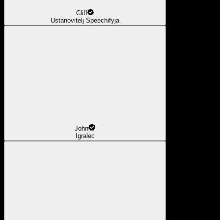
Cliff
Ustanovitelj Speechifyja
John
Igralec