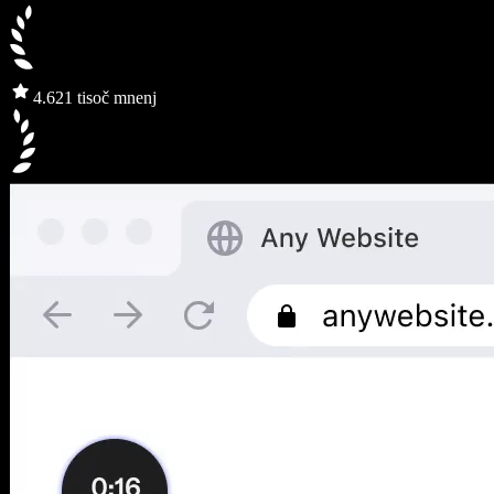
4.6
21 tisoč mnenj