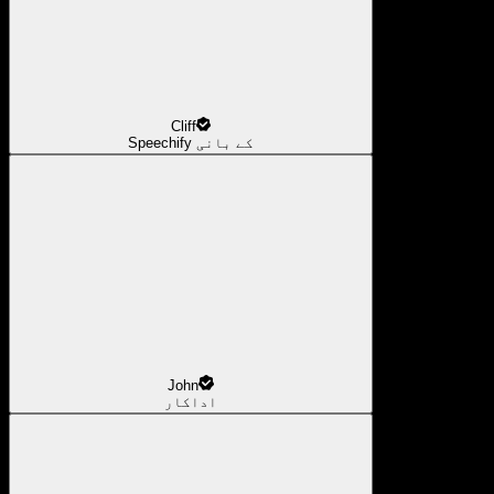
Cliff
Speechify کے بانی
John
اداکار