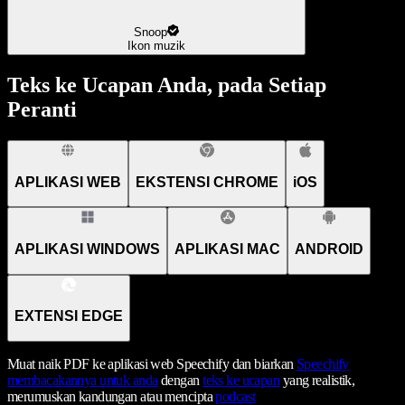
Snoop
Ikon muzik
Teks ke Ucapan Anda, pada Setiap
Peranti
APLIKASI WEB
EKSTENSI CHROME
iOS
APLIKASI WINDOWS
APLIKASI MAC
ANDROID
EXTENSI EDGE
Muat naik PDF ke aplikasi web Speechify dan biarkan
Speechify
membacakannya untuk anda
dengan
teks ke ucapan
yang realistik,
merumuskan kandungan atau mencipta
podcast