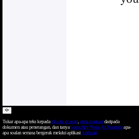
Tukar apa-apa teks kepada
teks ke ucapan
,
cipta podcast
daripada
dokumen atau penerangan, dan tanya
Speechify Voice AI Assistant
apa-
apa soalan semasa bergerak melalui aplikasi
Android