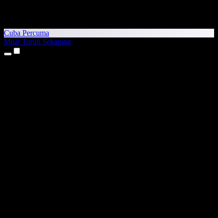
Cuba Percuma
Muat Turun Sekarang
Produk
Teks kepada Pertuturan
Aplikasi iPhone & iPad
Aplikasi Android
Sambungan Chrome
Sambungan Edge
Aplikasi Web
Aplikasi Mac
Aplikasi Windows