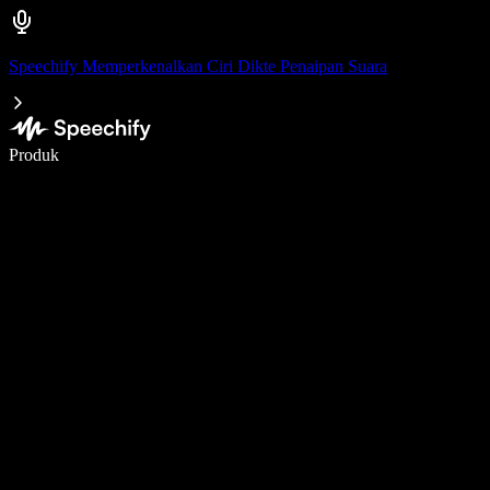
Speechify Memperkenalkan Ciri Dikte Penaipan Suara
Tulis 5× lebih pantas dengan menaip menggunakan suara
Produk
Ketahui Lebih Lanjut