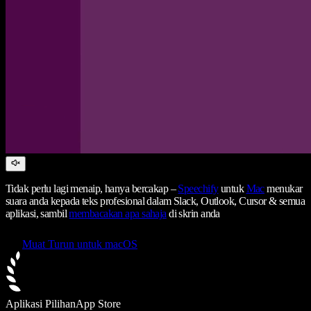
Tidak perlu lagi menaip, hanya bercakap –
Speechify
untuk
Mac
menukar
suara anda kepada teks profesional dalam Slack, Outlook, Cursor & semua
aplikasi, sambil
membacakan apa sahaja
di skrin anda
Muat Turun untuk macOS
Aplikasi Pilihan
App Store