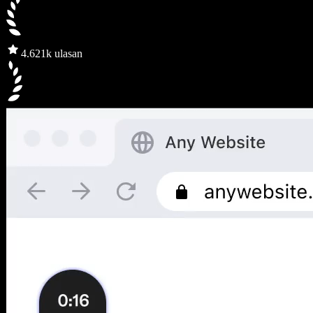
4.6
21k ulasan