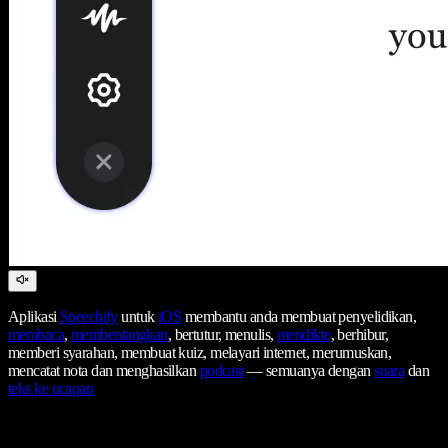
Aplikasi
Speechify
untuk
iOS
membantu anda membuat penyelidikan,
membaca
,
membentangkan
, bertutur, menulis,
mendikte
, berhibur,
memberi syarahan, membuat kuiz, melayari internet, merumuskan,
mencatat nota dan menghasilkan
podcast
— semuanya dengan
suara
dan
teks ke ucapan