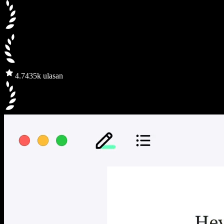
4.7
435k ulasan