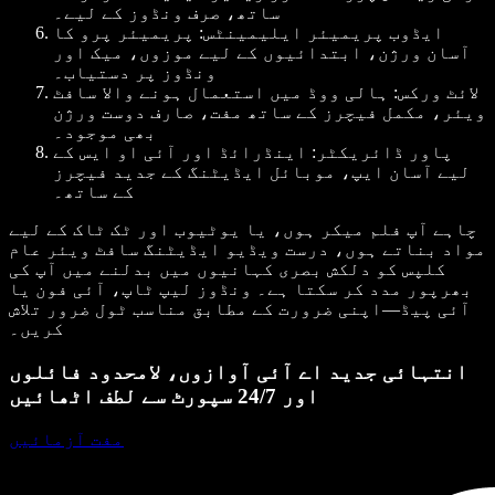
ساتھ، صرف ونڈوز کے لیے۔
ایڈوب پریمیئر ایلیمینٹس
: پریمیئر پرو کا
آسان ورژن، ابتدائیوں کے لیے موزوں، میک اور
ونڈوز پر دستیاب۔
لائٹ ورکس
: ہالی ووڈ میں استعمال ہونے والا سافٹ
ویئر، مکمل فیچرز کے ساتھ مفت، صارف دوست ورژن
بھی موجود۔
پاور ڈائریکٹر
: اینڈرائڈ اور آئی او ایس کے
لیے آسان ایپ، موبائل ایڈیٹنگ کے جدید فیچرز
کے ساتھ۔
چاہے آپ فلم میکر ہوں، یا یوٹیوب اور ٹک ٹاک کے لیے
مواد بناتے ہوں، درست ویڈیو ایڈیٹنگ سافٹ ویئر عام
کلپس کو دلکش بصری کہانیوں میں بدلنے میں آپ کی
بھرپور مدد کر سکتا ہے۔ ونڈوز لیپ ٹاپ، آئی فون یا
آئی پیڈ—اپنی ضرورت کے مطابق مناسب ٹول ضرور تلاش
کریں۔
انتہائی جدید اے آئی آوازوں، لامحدود فائلوں
اور 24/7 سپورٹ سے لطف اٹھائیں
مفت آزمائیں