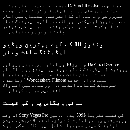
بیشتر پروفیشنل فلم میکرز DaVinci Resolve کو ترجیح
دیتے ہیں، خاص طور پر اس کی کلر گریڈنگ اور جدید
فیچرز کی وجہ سے۔ اس کا انٹرفیس استعمال میں آسان
ہے، بہترین ایفیکٹس اور طاقتور آڈیو ایڈیٹنگ ٹولز
فراہم کرتا ہے۔ یہ میک، ونڈوز اور لینکس، تینوں
پلیٹ فارمز پر دستیاب ہے۔
ونڈوز 10 کے لیے بہترین ویڈیو
ایڈیٹنگ سافٹ ویئر
ونڈوز 10 پر ایڈوب پریمیئر پرو اور DaVinci Resolve
پروفیشنل ایڈیٹنگ کے لیے بہترین آپشنز ہیں۔ اگر آپ
نسبتاً آسان سافٹ ویئر چاہتے ہیں تو فلمورا
آزمائیں۔ Wondershare Filmora بنیادی اور جدید
خصوصیات کے ساتھ ایک سادہ اور سمجھ میں آنے والا
انٹرفیس فراہم کرتا ہے۔
سونی ویگاس پرو کی قیمت
اس وقت Sony Vegas Pro کی قیمت تقریباً $599 ہے۔ اس میں
پروفیشنل ویڈیو ایڈیٹنگ ٹولز، اسٹیبلائزیشن، موشن
گرافکس اور 3D ایڈیٹنگ جیسی خصوصیات شامل ہیں۔