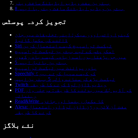
بہترین مفت ویڈیو ایڈیٹنگ سافٹ ویئر
8 بہترین ویڈیو ایڈیٹنگ سافٹ ویئر یا ایپس
تجویز کردہ پوسٹس
کینوا وائس اوور میکر: اپنی تخلیقات میں جان
ڈالنے کی مکمل گائیڈ
Siri ٹیکسٹ ٹو اسپیچ کیسے استعمال کریں
اسکرپٹس کے لیے بہترین ٹیکسٹ ٹو اسپیچ
میں جو پڑھتا ہوں اسے زیادہ کیسے یاد رکھوں
5 بہترین بائبل ایپس
پاورپوائنٹ میں ٹیکسٹ ٹو اسپیچ
Speechify کو کیسے سپیل کرتے ہیں؟
ٹیکسٹ پڑھ کر سنانے والی 5 بہترین ایپس
Twitch ویڈیو ڈاؤن لوڈ کرنے کا طریقہ
PDF کو آڈیو بُک میں بدلنے کا طریقہ: مرحلہ وار
رہنمائی
Read&Write کا مکمل رہنما اور جائزہ
Alexa: مفت آن لائن ورژن ڈاؤن لوڈ اور استعمال
کرنے کا طریقہ
نئے بلاگز