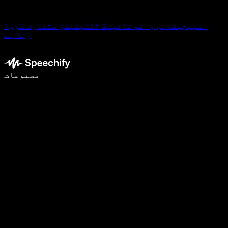
اسپیچیفائی وائس ٹائپنگ ڈکٹیٹیشن متعارف کروا
رہا ہے
وائس ٹائپنگ کے ساتھ 5 گنا تیزی سے لکھیں
مصنوعات
مزید جانیں