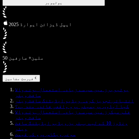
یوٹیوبر
2025 ایپل ڈیزائن ایوارڈ
50 ملین+ صارفین
فہرستِ مضامین
یوٹیوبرز میں سب سے زیادہ استعمال ہونے والا
سافٹ ویئر
انتہائی تجویز کردہ ویڈیو ایڈیٹنگ سافٹ ویئر
کیا ایڈوب پریمیئر پرو واقعی فائدہ مند ہے؟
فلم میکرز میں سب سے زیادہ استعمال ہونے والا
سافٹ ویئر
ونڈوز 10 کے لیے بہترین ویڈیو ایڈیٹنگ سافٹ
ویئر
سونی ویگاس پرو کی قیمت