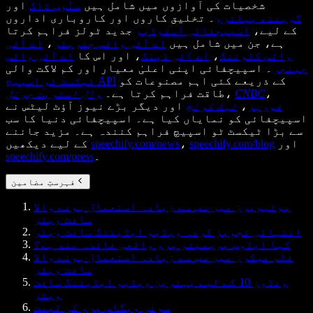
شخصیات کی آوازوں میں شامل ہیں
سنُوپ ڈاگ
اور
گوینتھ پیلٹرو
۔ تخلیق کاروں اور کاروباری اداروں
کے لیے،
اسپیچفائی اسٹوڈیو
جدید ٹولز فراہم کرتا
ہے، جن میں شامل ہیں
اے آئی وائس جنریٹر
،
اے آئی
وائس کلوننگ
،
اے آئی ڈبنگ
، اور اس کا
اے آئی وائس
چینجر
۔ اسپیچفائی اپنی اعلیٰ معیار اور کم لاگت والی
کے ذریعے کئی اہم مصنوعات کو
ٹیکسٹ ٹو اسپیچ API
،
CNBC
،
طاقت فراہم کرتا ہے۔
وال اسٹریٹ جرنل
فوربز
،
ٹیک کرنچ
اور دیگر بڑے نیوز آؤٹ لیٹس نے
اسپیچفائی کو نمایاں کیا ہے۔ اسپیچفائی دنیا کا سب
سے بڑا ٹیکسٹ ٹو اسپیچ فراہم کنندہ ہے۔ مزید جاننے
اور
speechify.com/blog
،
speechify.com/news
کے لیے دیکھیں
۔
speechify.com/press
فہرستِ مضامین
یوٹیوبرز میں سب سے زیادہ استعمال ہونے والا
سافٹ ویئر
انتہائی تجویز کردہ ویڈیو ایڈیٹنگ سافٹ ویئر
کیا ایڈوب پریمیئر پرو واقعی فائدہ مند ہے؟
فلم میکرز میں سب سے زیادہ استعمال ہونے والا
سافٹ ویئر
ونڈوز 10 کے لیے بہترین ویڈیو ایڈیٹنگ سافٹ
ویئر
سونی ویگاس پرو کی قیمت