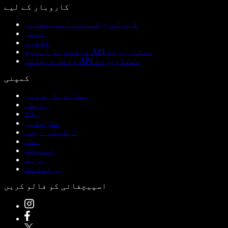
کاروبار کے لیے
ڈیولپرز کے لیے اسپیچفائی
ٹیمز
تعلیم
ٹیکسٹ ٹو اسپیچ API دستاویزات
وائس ایجنٹس API دستاویزات
کمپنی
ہمارے بارے میں
رابطہ
بلاگ
ملازمتیں
ایفیلی ایٹس
مدد
اسٹیٹس
پریس
برانڈ کٹ
اسپیچفائی کو فالو کریں