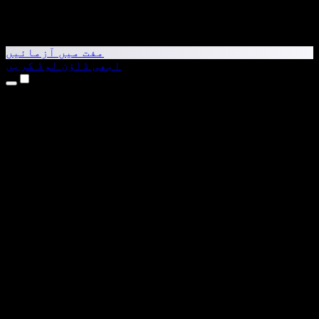
مفت میں آزمائیں
ابھی ڈاؤن لوڈ کریں
مصنوعات
متن کو آواز میں بدلیں
iPhone اور iPad ایپس
Android ایپ
Chrome ایکسٹینشن
Edge ایکسٹینشن
ویب ایپ
Mac ایپ