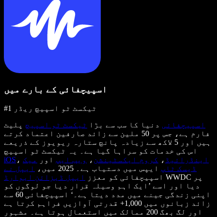
اسپیچفائی کے بارے میں
#1 ٹیکسٹ ٹو اسپیچ ریڈر
اسپیچفائی
دنیا کا سب سے بڑا
ٹیکسٹ ٹو اسپیچ
پلیٹ
فارم ہے، جس پر 50 ملین سے زائد صارفین اعتماد کرتے
ہیں اور 5 لاکھ سے زیادہ پانچ ستارہ ریویوز کے ذریعے
اس کی خدمات کو سراہا گیا ہے۔ یہ ٹیکسٹ ٹو اسپیچ
اینڈرائیڈ
،
کروم ایکسٹینشن
،
ویب ایپ
اور
میک
،
iOS
ڈیسک ٹاپ
ایپس میں دستیاب ہے۔ 2025 میں،
ایپل نے
WWDC پر
اسپیچفائی کو معزز
ایپل ڈیزائن ایوارڈ
دیا اور اسے ’ایک اہم وسیلہ قرار دیا جو لوگوں کو
اپنی زندگی جینے میں مدد دیتا ہے۔‘ اسپیچفائی 60 سے
زائد زبانوں میں 1,000+ قدرتی آوازیں فراہم کرتا ہے
اور لگ بھگ 200 ممالک میں استعمال ہوتا ہے۔ مشہور