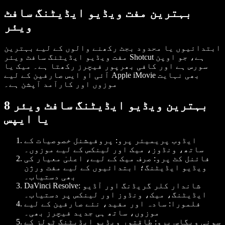
بہترین مفت ویڈیو ایڈیٹنگ سافٹ
ویئر
ابتدائیوں یا محدود بجٹ رکھنے والوں کے لیے بہترین
مفت ویڈیو ایڈیٹنگ سافٹ ویئر Shotcut ہے، جو اوپن
سورس ہے اور کافی بھرپور فیچرز رکھتا ہے۔ میک یا
آئی او ایس صارفین کے لیے Apple iMovie بھی نہایت
موزوں اور کارآمد آپشن ہے۔
8 بہترین ویڈیو ایڈیٹنگ سافٹ ویئر
یا ایپس
ایڈوب پریمیئر پرو
: پروفیشنل خصوصیات کے
ساتھ، ونڈوز، میک اور لینکس کے لیے موزوں۔
فائنل کٹ پرو
: صرف میک کے لیے، اعلیٰ معیار کی
ویڈیو ایڈیٹنگ؛ ابتدائیوں کے لیے مفت ورژن
بھی دستیاب۔
: شاندار کلر گریڈنگ اور آڈیو
DaVinci Resolve
ایڈیٹنگ، میک، ونڈوز اور لینکس پر دستیاب۔
فلمورا
: سادہ اور مفید، نئے صارفین کے لیے
موزوں، ساتھ ہی جدید فیچرز بھی۔
سونی ویگاس پرو
: طاقتور ویڈیو ایڈیٹنگ ٹولز کے