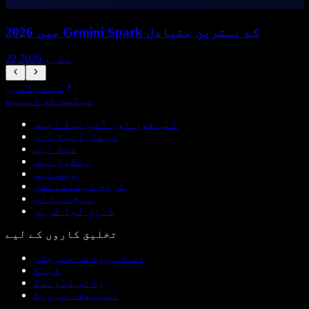
2026 میں Gemini Spark کے بہترین متبادل
22 مئی، 2026
سب دیکھیں
ٹیکسٹ ٹو اسپیچ
آئی فون اور آئی پیڈ ایپس
اینڈرائیڈ ایپ
میک ایپ
ونڈوز ایپ
ویب ایپ
کروم ایکسٹینشن
ایج ایڈ آن
ڈاؤن لوڈ کریں
تخلیق کاروں کے لیے
اے آئی وائس جنریٹر
ڈبنگ
وائس کلوننگ
اسپیچفائی ورک