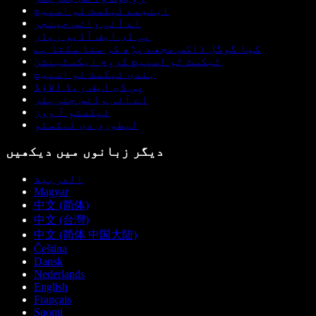
اینیمے ٹیکسٹ ٹو اسپیچ
اے آئی وائس چینجر
پی ڈی ایف آڈیو ریڈر
کیا گوگل ڈاکس مجھے پڑھ کر سنا سکتا ہے
ٹیکسٹ ٹو اسپیچ کروم ایکسٹینشن
ہندی ٹیکسٹ ٹو اسپیچ
پی ڈی ایف ریڈ الاؤڈ
اے آئی وائس جنریٹر
ٹیکستو آ ووز
لیطوری دی ٹیکسٹو
دیگر زبانوں میں دیکھیں
العربية
Magyar
中文 (简体)
中文 (台灣)
中文 (简体 中国大陆)
Čeština
Dansk
Nederlands
English
Français
Suomi