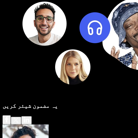
یہ مضمون شیئر کریں