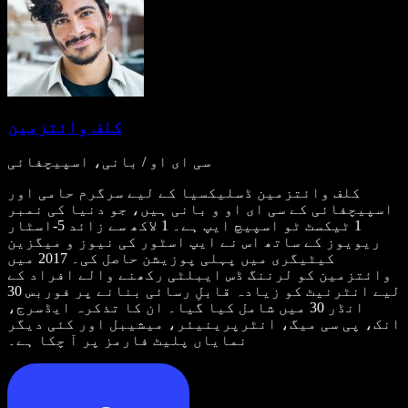
کلف وائتزمین
سی ای او / بانی، اسپیچفائی
کلف وائتزمین ڈسلیکسیا کے لیے سرگرم حامی اور
اسپیچفائی کے سی ای او و بانی ہیں، جو دنیا کی نمبر
1 ٹیکسٹ ٹو اسپیچ ایپ ہے۔ 1 لاکھ سے زائد 5-اسٹار
ریویوز کے ساتھ اس نے ایپ اسٹور کی نیوز و میگزین
کیٹیگری میں پہلی پوزیشن حاصل کی۔ 2017 میں
وائتزمین کو لرننگ ڈس ایبلٹی رکھنے والے افراد کے
لیے انٹرنیٹ کو زیادہ قابلِ رسائی بنانے پر فوربس 30
انڈر 30 میں شامل کیا گیا۔ ان کا تذکرہ ایڈسرج،
انک، پی سی میگ، انٹرپرینیئر، میشیبل اور کئی دیگر
نمایاں پلیٹ فارمز پر آ چکا ہے۔