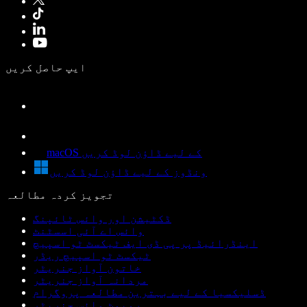
ایپ حاصل کریں
macOS کے لیے ڈاؤن لوڈ کریں
ونڈوز کے لیے ڈاؤن لوڈ کریں
تجویز کردہ مطالعہ
ڈکٹیشن اور وائس ٹائپنگ
وائس اے آئی اسسٹنٹ
اینڈرائیڈ پر پی ڈی ایف ٹیکسٹ ٹو اسپیچ
ٹیکسٹ ٹو اسپیچ ریڈر
خاتون آواز جنریٹر
مردانہ آواز جنریٹر
ڈسلیکسیا کے لیے بہترین مطالعہ پروگرام
روبوٹ وائس جنریٹر