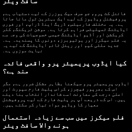
سافٹ ویئر
فائنل کٹ پرو، جو صرف میک یوزرز کے لیے دستیاب ہے،
پروفیشنل ویڈیوز کے لیے ایک بہترین ٹول مانا جاتا
ہے۔ یہ مختلف فارمیٹس، ڈریگ اینڈ ڈراپ، اور فوری
ایڈیٹنگ ٹمپلیٹس فراہم کرتا ہے۔ موشن ٹریکنگ، کلر
کریکشن اور آڈیو ایڈیٹنگ جیسی خصوصیات کی وجہ سے
یہ فلم میکرز اور یوٹیوبرز، دونوں کا پسندیدہ ہے۔
جدید ملٹی کیم اور ریئل ٹائم ایڈیٹنگ کے لیے یہ
نہایت موزوں ہے۔
کیا ایڈوب پریمیئر پرو واقعی فائدہ
مند ہے؟
ایڈوب پریمیئر پرو سیکھنا بظاہر مشکل ضرور ہے، مگر
اس کے بھرپور فیچرز، کراس پلیٹ فارم سپورٹ اور
اعلیٰ درجے کی معاونت اسے شاندار انتخاب بنا دیتے
ہیں۔ اس کے ذریعے آپ ہر پلیٹ فارم کے لیے پروفیشنل
معیار کا ویڈیو مواد تیار کر سکتے ہیں۔
فلم میکرز میں سب سے زیادہ استعمال
ہونے والا سافٹ ویئر