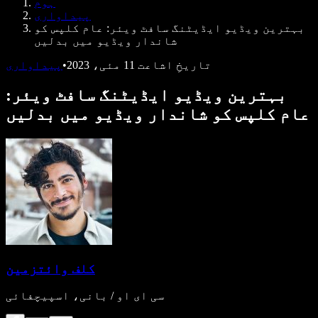
ہوم
ڈویلپرز کے لیے Speechify
پیداواری
بہترین ویڈیو ایڈیٹنگ سافٹ ویئر: عام کلپس کو
شاندار ویڈیو میں بدلیں
تاریخِ اشاعت
11 مئی، 2023
•
پیداواری
بہترین ویڈیو ایڈیٹنگ سافٹ ویئر:
عام کلپس کو شاندار ویڈیو میں بدلیں
کلف وائتزمین
سی ای او / بانی، اسپیچفائی