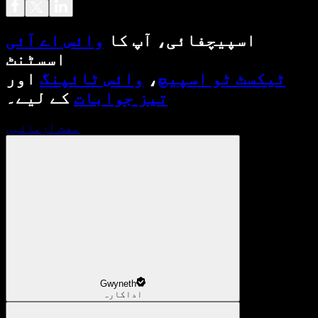
اسپیچفائی، آپ کا
وائس اے آئی
اسسٹنٹ
ٹیکسٹ ٹو اسپیچ
،
وائس ٹائپنگ
اور
تیز جوابات
کے لیے۔
مفت آزمائیں
Gwyneth
اداکارہ