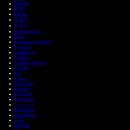
Deutsch
हिन्दी
Italiano
日本語
한국어
Norsk bokmål
Polski
Português Brasileiro
Русский
Українська
Español
Español (México)
Svenska
ไทย
Türkçe
Tiếng Việt
Română
Português
Български
ქართული
Slovenčina
Slovenščina
Eesti
Hrvatski