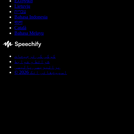
Ελληνικά
Lietuvių
עברית
Bahasa Indonesia
বাংলা
Català
Bahasa Melayu
کوکی کی ترجیحات
شرائط و ضوابط
پرائیویسی پالیسی
© اسپیچفائی انک 2026