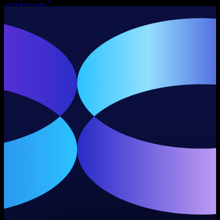
سب دیکھیں