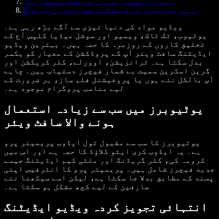
بہترین مفت ویڈیو ایڈیٹنگ سافٹ ویئر
8 بہترین ویڈیو ایڈیٹنگ سافٹ ویئر یا ایپس
ویڈیو مواد کی دنیا تیزی سے آگے بڑھ رہی ہے۔
یوٹیوب، ٹک ٹاک، ویمیو اور سوشل میڈیا کلپس آج کے
تخلیق کاروں کے روزمرہ کا حصہ ہیں۔ بہترین ویڈیو
ایڈیٹنگ سافٹ ویئر آپ کے پروڈکشن کے معیار کو یکسر
بدل سکتا ہے۔ ٹرانزیشن، اوورلے، کلر کریکشن اور
گرین اسکرین سمیت بے شمار فیچرز دستیاب ہیں۔ چاہے
آپ بالکل نئے ہوں یا پروفیشنل فلم ساز، ہر ضرورت کے
لیے مناسب پروگرام موجود ہے۔
یوٹیوبرز میں سب سے زیادہ استعمال
ہونے والا سافٹ ویئر
یوٹیوبرز کا سب سے مقبول ٹول ایڈوب پریمیئر پرو
ہے۔ یہ ایڈوب کری ایٹو کلاؤڈ کا حصہ ہے اور اس میں
کرومہ کی، کلر گریڈنگ اور ملٹی کیم ایڈیٹنگ جیسے
جدید فیچرز شامل ہیں۔ پریمیئر پرو کا انٹرفیس اپنی
پسند کے مطابق بدلا جا سکتا ہے، لیکن اسے سیکھنا نئے
صارفین کے لیے کچھ مشکل ہو سکتا ہے۔
انتہائی تجویز کردہ ویڈیو ایڈیٹنگ