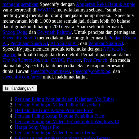
menganugerahkan
Speechify dengan
Anugerah Reka Bentuk Apple
yang berprestij di
WWDC
, menyifatkannya sebagai “sumber
penting yang membantu orang menjalani hidup mereka.” Speechify
menawarkan lebih 1,000 suara semula jadi dalam lebih 60 bahasa
dan digunakan di hampir 200 negara. Suara selebriti termasuk
Snoop Dogg
dan
Gwyneth Paltrow
. Untuk pencipta dan perniagaan,
Speechify Studio
menyediakan alat canggih termasuk
Penjana Suara
AI
,
Penduaan Suara AI
,
Alih Suara AI
, dan
Penukar Suara AI
.
Speechify juga memacu produk terkemuka dengan
API teks ke
ucapan
berkualiti tinggi dan kos efektif. Pernah dipaparkan dalam
The Wall Street Journal
,
CNBC
,
Forbes
,
TechCrunch
, dan media
utama lain, Speechify ialah penyedia teks ke ucapan terbesar di
dunia. Lawati
speechify.com/news
,
speechify.com/blog
, dan
speechify.com/press
untuk maklumat lanjut.
Isi Kandungan
Perisian Paling Popular dalam Kalangan YouTuber
Perisian Suntingan Video Paling Disyorkan
Berbaloi ke Guna Adobe Premiere Pro?
Perisian Paling Kerap Diguna Pembikin Filem
Perisian Suntingan Video Terbaik untuk Windows 10
Harga Sony Vegas Pro
Perisian Suntingan Video Percuma Terbaik
8 Perisian atau Aplikasi Suntingan Video Teratas