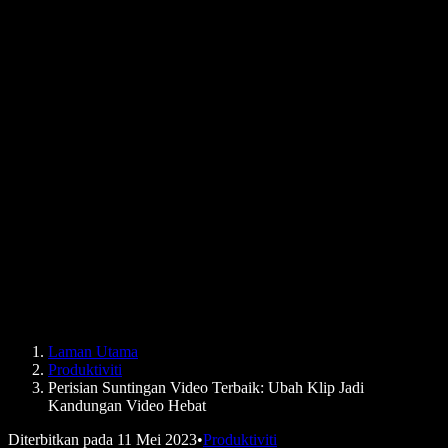
Cara Membaca PDF dengan Kuat
Kerjaya
Teks kepada Pertuturan Google
Pusat Bantuan
Penukar PDF kepada Audio
Harga
Penjana Suara AI
Kisah Pengguna
Baca Google Docs dengan Kuat
Kajian Kes B2B
Penukar Suara AI
Ulasan
Aplikasi yang Membacakan Teks
Media
Bacakan untuk Saya
Pembaca Teks kepada Pertuturan
Enterprise
Speechify untuk Enterprise & EDU
Speechify untuk Kebolehcapaian di Tempat Kerja
Speechify untuk DSA
Ejen Suara SIMBA
Laman Utama
Speechify untuk Pembangun
Produktiviti
Perisian Suntingan Video Terbaik: Ubah Klip Jadi
Kandungan Video Hebat
Diterbitkan pada
11 Mei 2023
•
Produktiviti