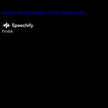
Speechify Memperkenalkan Ciri Dikte Penaipan Suara
Tulis 5× lebih pantas dengan menaip menggunakan suara
Produk
Ketahui Lebih Lanjut