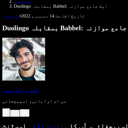
سیکھنا
Duolingo بمقابلہ Babbel: ایک جامع موازنہ
تاریخِ اشاعت
14 دسمبر، 2022
•
سیکھنا
بمقابلہ Babbel: ایک جامع موازنہ
کلف وائتزمین
سی ای او / بانی، اسپیچفائی
سپیچفائی، آپ کا
وائس اے آئی
اسسٹنٹ