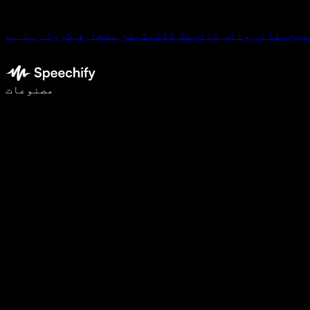
پیچیفائی وائس ٹائپنگ ڈکٹیٹیشن متعارف کروا رہا ہے
وائس ٹائپنگ کے ساتھ 5 گنا تیزی سے لکھیں
مصنوعات
مزید جانیں