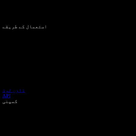
استعمال کے طریقے
ڈاؤن لوڈ
API
کمپنی