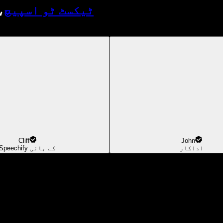
ٹیکسٹ ٹو اسپیچ
،
Cliff
John
اداکار
Speechify کے بانی