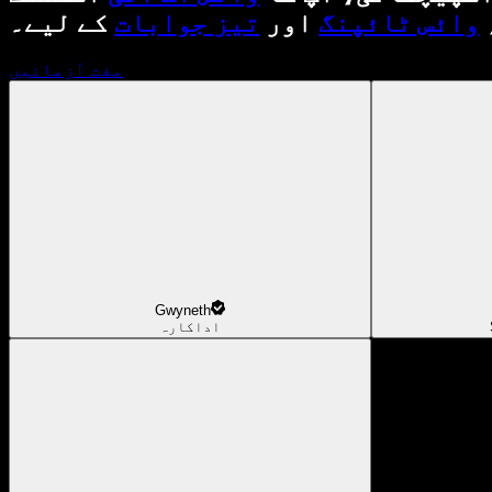
وائس ٹائپنگ
اور
تیز جوابات
کے لیے۔
مفت آزمائیں
Gwyneth
اداکارہ