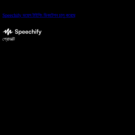
Speechify ভয়েস টাইপিং ডিকটেশন চালু করেছে
ভয়েস টাইপিং দিয়ে ৫ গুণ দ্রুত লিখুন
প্রোডাক্ট
আরও জানুন