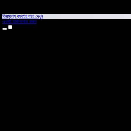
বিনামূল্যে ব্যবহার করে দেখুন
এখনই ডাউনলোড করুন
প্রোডাক্ট
টেক্সট টু স্পিচ
আইফোন ও আইপ্যাড অ্যাপ
অ্যান্ড্রয়েড অ্যাপ
ক্রোম এক্সটেনশন
এজ এক্সটেনশন
ওয়েব অ্যাপ
ম্যাক অ্যাপ
উইন্ডোজ অ্যাপ
এআই ভয়েস জেনারেটর