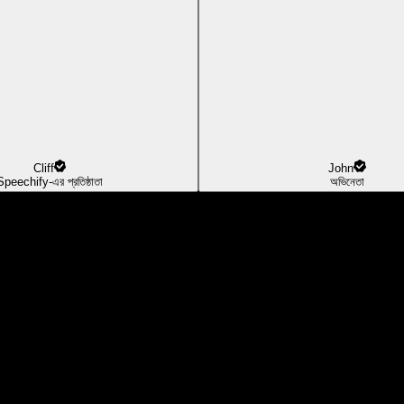
Cliff
John
Speechify-এর প্রতিষ্ঠাতা
অভিনেতা