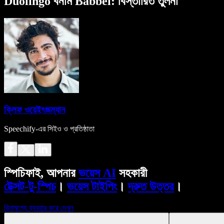
Duolingo বনাম Babbel: বিস্তারিত তুলনা
ক্লিফ ওয়েইৎজম্যান
Speechify-এর সিইও ও প্রতিষ্ঠাতা
স্পিচিফাই, আপনার
ভয়েস AI
সহকারী
টেক্সট-টু-স্পিচ
।
ভয়েস টাইপিং
।
দ্রুত উত্তর
।
বিনামূল্যে ব্যবহার করে দেখুন