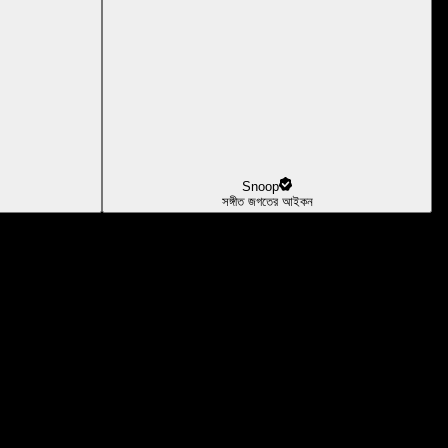
Snoop
সঙ্গীত জগতের আইকন