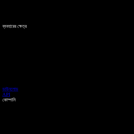
ব্যবহারের ক্ষেত্র
ডাউনলোড
API
কোম্পানি