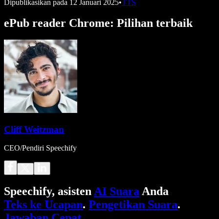
Dipublikasikan pada
12 Januari 2025
•
TTS
ePub reader Chrome: Pilihan terbaik
Cliff Weitzman
CEO/Pendiri Speechify
Speechify, asisten
AI Suara
Anda
Teks ke Ucapan
.
Pengetikan Suara
.
Jawaban Cepat
.