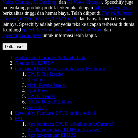
Voice Cloning
,
AI Dubbing
, dan
AI Voice Changer
. Speechify juga
menyokong produk-produk terkemuka dengan
API teks ke ucapan
berkualitas tinggi dan hemat biaya. Telah diliput di
The Wall Street
Journal
,
CNBC
,
Forbes
,
TechCrunch
, dan banyak media besar
lainnya, Speechify adalah penyedia teks ke ucapan terbesar di dunia.
Kunjungi
speechify.com/news
,
speechify.com/blog
, dan
speechify.com/press
untuk informasi lebih lanjut.
Daftar isi
ePub reader Chrome: Pilihan terbaik
Apa itu file EPUB?
Pembaca EPUB terbaik untuk Google Chrome
EPUB File Reader
Readium
Mobi Press eReader
EpubPress
EPUB Reader
Adobe Digital Editions
Speechify
Speechify: Pembaca EPUB online terbaik
FAQ
Apa pembaca EPUB terbaik untuk Chrome?
Bisakah membaca EPUB di browser?
Apa kekurangan EPUB?