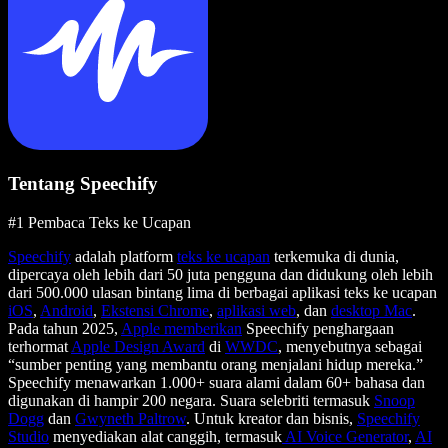
Tentang Speechify
#1 Pembaca Teks ke Ucapan
Speechify
adalah platform
teks ke ucapan
terkemuka di dunia,
dipercaya oleh lebih dari 50 juta pengguna dan didukung oleh lebih
dari 500.000 ulasan bintang lima di berbagai aplikasi teks ke ucapan
iOS
,
Android
,
Ekstensi Chrome
,
aplikasi web
, dan
desktop Mac
.
Pada tahun 2025,
Apple memberikan
Speechify penghargaan
terhormat
Apple Design Award
di
WWDC
, menyebutnya sebagai
“sumber penting yang membantu orang menjalani hidup mereka.”
Speechify menawarkan 1.000+ suara alami dalam 60+ bahasa dan
digunakan di hampir 200 negara. Suara selebriti termasuk
Snoop
Dogg
dan
Gwyneth Paltrow
. Untuk kreator dan bisnis,
Speechify
Studio
menyediakan alat canggih, termasuk
AI Voice Generator
,
AI