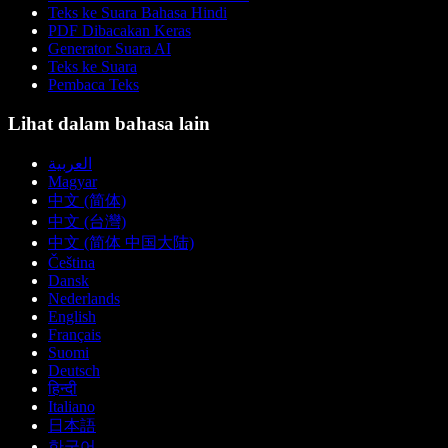
Teks ke Suara Bahasa Hindi
PDF Dibacakan Keras
Generator Suara AI
Teks ke Suara
Pembaca Teks
Lihat dalam bahasa lain
العربية
Magyar
中文 (简体)
中文 (台灣)
中文 (简体 中国大陆)
Čeština
Dansk
Nederlands
English
Français
Suomi
Deutsch
हिन्दी
Italiano
日本語
한국어