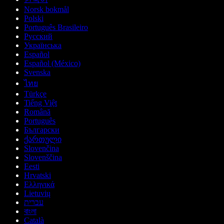
Norsk bokmål
Polski
Português Brasileiro
Русский
Українська
Español
Español (México)
Svenska
ไทย
Türkçe
Tiếng Việt
Română
Português
Български
ქართული
Slovenčina
Slovenščina
Eesti
Hrvatski
Ελληνικά
Lietuvių
עברית
বাংলা
Català