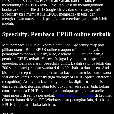
file seperti TXT, Docs, PDF, email Gmail, dan lain-lain. Bahkan
mendukung file EPUB non-DRM. Aplikasi ini memungkinkan
bookmark, impor file dari Google Drive, dan seterusnya. Jadi,
Speechify bisa memuat file EPUB, membacakan teks, dan
menghasilkan narasi untuk pengalaman membaca yang jauh lebih
mudah.
Speechify: Pembaca EPUB online terbaik
Mau pembaca EPUB di Android atau iPad, Speechify tetap jadi
pilihan utama. Buka EPUB online maupun offline di banyak
perangkat: Windows, Linux, Mac, Android, iOS. Bukan hanya
pembaca EPUB terbaik, Speechify juga layanan text to speech
unggulan. Banyak alasan Speechify unggul, salah satunya lebih dari
200 suara alami pria dan wanita dalam 30+ bahasa dan aksen. Anda
bisa mempercepat atau memperlambat bacaan, dan teks akan disorot
saat dibaca keras. Speechify juga dilengkapi OCR (optical character
recognition). Artinya, ia bisa mengubah teks digital maupun fisik
dari screenshot, ilustrasi, atau foto buku menjadi suara. Jadi, bukan
cuma membaca EPUB, Anda juga mendapat pengalaman audio
yang imersif di semua perangkat.
Coba Speechify hari ini
di browser
Chrome kamu di Mac, PC Windows, atau perangkat lain, dan baca
EPUB tanpa harus buka tab baru.