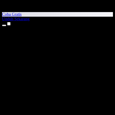
Coba Gratis
Unduh Sekarang
Produk
Teks ke Suara
Aplikasi iPhone & iPad
Aplikasi Android
Ekstensi Chrome
Ekstensi Edge
Aplikasi Web
Aplikasi Mac
Aplikasi Windows