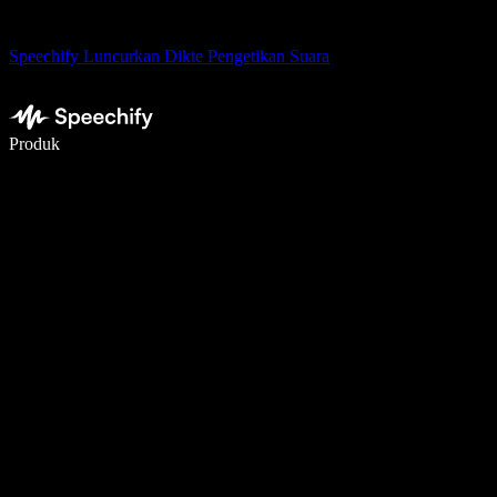
Speechify Luncurkan Dikte Pengetikan Suara
Menulis 5× lebih cepat dengan dikte suara
Produk
Pelajari lebih lanjut