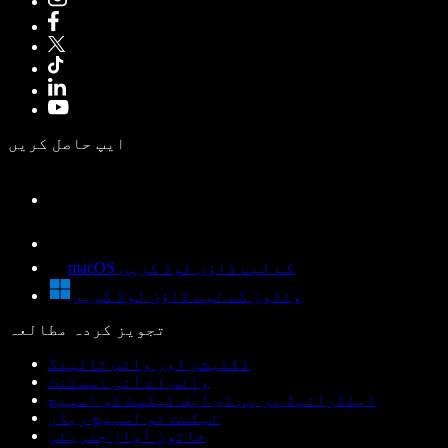
ایپ حاصل کریں
macOS کے لیے ڈاؤن لوڈ کریں
ونڈوز کے لیے ڈاؤن لوڈ کریں
تجویز کردہ مطالعہ
ڈکٹیشن اور وائس ٹائپنگ
وائس اے آئی اسسٹنٹ
اینڈرائیڈ پر پی ڈی ایف ٹیکسٹ ٹو اسپیچ
ٹیکسٹ ٹو اسپیچ ریڈر
خاتون آواز جنریٹر