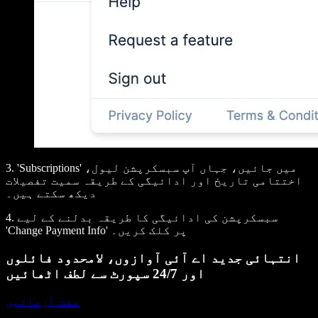
3. 'Subscriptions' میں جائیں، جہاں آپ سبسکرپشن لیول،
اختتامی تاریخ اور ادائیگی کے طریقہ سمیت تفصیلات
دیکھ سکتے ہیں۔
4. سبسکرپشن کی ادائیگی کا طریقہ بدلنے کے لیے
'Change Payment Info' پر کلک کریں۔
انتہائی جدید اے آئی آوازوں، لامحدود فائلوں
اور 24/7 سپورٹ سے لطف اٹھائیں
مفت آزمائیں