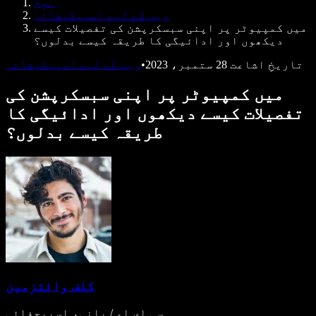
ہوم
ڈویلپرز کے لیے Speechify
ویب کے لیے اسپیکیفائی
میں کمپیوٹر پر اپنی سبسکرپشن کی تفصیلات کیسے
دیکھوں اور ادائیگی کا طریقہ کیسے بدلوں؟
تاریخِ اشاعت
28 ستمبر، 2023
•
ویب کے لیے اسپیکیفائی
میں کمپیوٹر پر اپنی سبسکرپشن کی
تفصیلات کیسے دیکھوں اور ادائیگی کا
طریقہ کیسے بدلوں؟
کلف وائتزمین
سی ای او / بانی، اسپیچفائی