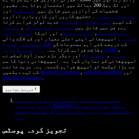
اور لگ بھگ 200 ممالک میں استعمال ہوتا ہے۔ مشہور
شخصیات کی آوازوں میں شامل ہیں
سنُوپ ڈاگ
اور
گوینتھ پیلٹرو
۔ تخلیق کاروں اور کاروباری اداروں
کے لیے،
اسپیچفائی اسٹوڈیو
جدید ٹولز فراہم کرتا
ہے، جن میں شامل ہیں
اے آئی وائس جنریٹر
،
اے آئی
وائس کلوننگ
،
اے آئی ڈبنگ
، اور اس کا
اے آئی وائس
چینجر
۔ اسپیچفائی اپنی اعلیٰ معیار اور کم لاگت والی
کے ذریعے کئی اہم مصنوعات کو
ٹیکسٹ ٹو اسپیچ API
،
CNBC
،
طاقت فراہم کرتا ہے۔
وال اسٹریٹ جرنل
فوربز
،
ٹیک کرنچ
اور دیگر بڑے نیوز آؤٹ لیٹس نے
اسپیچفائی کو نمایاں کیا ہے۔ اسپیچفائی دنیا کا سب
سے بڑا ٹیکسٹ ٹو اسپیچ فراہم کنندہ ہے۔ مزید جاننے
اور
speechify.com/blog
،
speechify.com/news
کے لیے دیکھیں
۔
speechify.com/press
فہرستِ مضامین
آپ اپنے کمپیوٹر، ڈیسک ٹاپ یا لیپ ٹاپ سے
آسانی سے اپنی Speechify سبسکرپشن کی تفصیلات
دیکھ سکتے ہیں اور ادائیگی کا طریقہ بدل سکتے
ہیں
تجویز کردہ پوسٹس