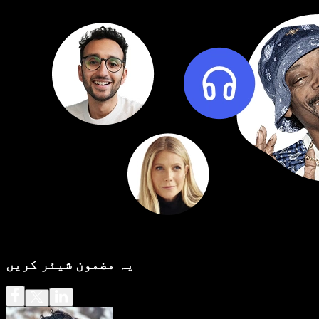
یہ مضمون شیئر کریں