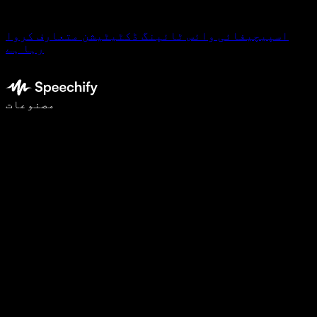
اسپیچیفائی وائس ٹائپنگ ڈکٹیٹیشن متعارف کروا
رہا ہے
وائس ٹائپنگ کے ساتھ 5 گنا تیزی سے لکھیں
مصنوعات
مزید جانیں