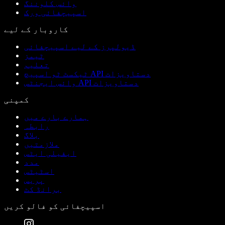
وائس کلوننگ
اسپیچفائی ورک
کاروبار کے لیے
ڈیولپرز کے لیے اسپیچفائی
ٹیمز
تعلیم
ٹیکسٹ ٹو اسپیچ API دستاویزات
وائس ایجنٹس API دستاویزات
کمپنی
ہمارے بارے میں
رابطہ
بلاگ
ملازمتیں
ایفیلی ایٹس
مدد
اسٹیٹس
پریس
برانڈ کٹ
اسپیچفائی کو فالو کریں