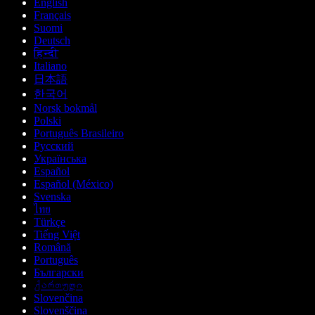
English
Français
Suomi
Deutsch
हिन्दी
Italiano
日本語
한국어
Norsk bokmål
Polski
Português Brasileiro
Русский
Українська
Español
Español (México)
Svenska
ไทย
Türkçe
Tiếng Việt
Română
Português
Български
ქართული
Slovenčina
Slovenščina