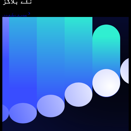
نئے بلاگز
سب دیکھیں