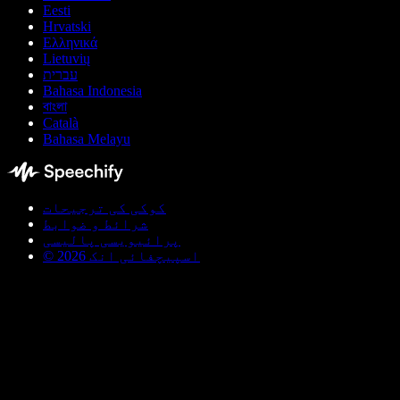
Eesti
Hrvatski
Ελληνικά
Lietuvių
עברית
Bahasa Indonesia
বাংলা
Català
Bahasa Melayu
کوکی کی ترجیحات
شرائط و ضوابط
پرائیویسی پالیسی
© اسپیچفائی انک 2026