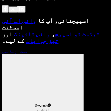
اسپیچفائی، آپ کا
وائس اے آئی
اسسٹنٹ
ٹیکسٹ ٹو اسپیچ
،
وائس ٹائپنگ
اور
تیز جوابات
کے لیے۔
مفت آزمائیں
Gwyneth
اداکارہ