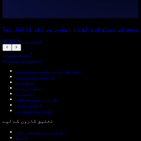
یچفائی میرے ٹرن اٹ اِن اسکور پر اثر ڈالتا ہے؟
26 اکتوبر، 2023
سب دیکھیں
ٹیکسٹ ٹو اسپیچ
آئی فون اور آئی پیڈ ایپس
اینڈرائیڈ ایپ
میک ایپ
ونڈوز ایپ
ویب ایپ
کروم ایکسٹینشن
ایج ایڈ آن
ڈاؤن لوڈ کریں
تخلیق کاروں کے لیے
اے آئی وائس جنریٹر
ڈبنگ