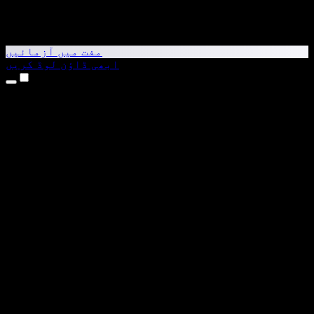
مفت میں آزمائیں
ابھی ڈاؤن لوڈ کریں
مصنوعات
متن کو آواز میں بدلیں
iPhone اور iPad ایپس
Android ایپ
Chrome ایکسٹینشن
Edge ایکسٹینشن
ویب ایپ
Mac ایپ