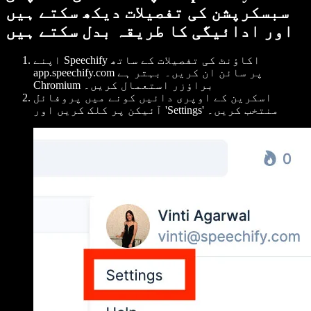
سبسکرپشن کی تفصیلات دیکھ سکتے ہیں
اور ادائیگی کا طریقہ بدل سکتے ہیں
اپنے Speechify اکاؤنٹ کی تفصیلات کے ساتھ
app.speechify.com پر سائن ان کریں۔ بہتر ہے
Chromium براؤزر استعمال کریں۔
اسکرین کے اوپری دائیں کونے میں پروفائل
آئیکن پر کلک کریں اور 'Settings' منتخب کریں۔