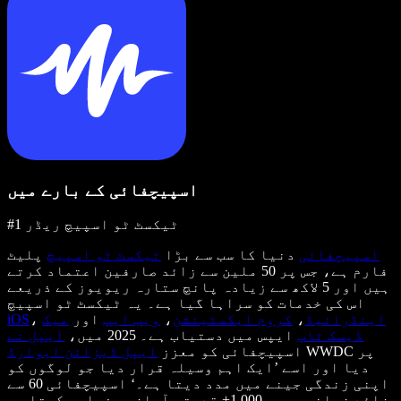
اسپیچفائی کے بارے میں
#1 ٹیکسٹ ٹو اسپیچ ریڈر
اسپیچفائی
دنیا کا سب سے بڑا
ٹیکسٹ ٹو اسپیچ
پلیٹ
فارم ہے، جس پر 50 ملین سے زائد صارفین اعتماد کرتے
ہیں اور 5 لاکھ سے زیادہ پانچ ستارہ ریویوز کے ذریعے
اس کی خدمات کو سراہا گیا ہے۔ یہ ٹیکسٹ ٹو اسپیچ
اینڈرائیڈ
،
کروم ایکسٹینشن
،
ویب ایپ
اور
میک
،
iOS
ڈیسک ٹاپ
ایپس میں دستیاب ہے۔ 2025 میں،
ایپل نے
WWDC پر
اسپیچفائی کو معزز
ایپل ڈیزائن ایوارڈ
دیا اور اسے ’ایک اہم وسیلہ قرار دیا جو لوگوں کو
اپنی زندگی جینے میں مدد دیتا ہے۔‘ اسپیچفائی 60 سے
زائد زبانوں میں 1,000+ قدرتی آوازیں فراہم کرتا ہے