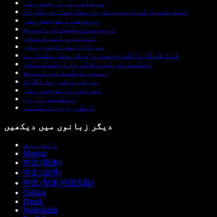
مردانہ آواز جنریٹر
ڈسلیکسیا کے لیے بہترین مطالعہ پروگرام
روبوٹ وائس جنریٹر
اینیمے ٹیکسٹ ٹو اسپیچ
اے آئی وائس چینجر
پی ڈی ایف آڈیو ریڈر
کیا گوگل ڈاکس مجھے پڑھ کر سنا سکتا ہے
ٹیکسٹ ٹو اسپیچ کروم ایکسٹینشن
ہندی ٹیکسٹ ٹو اسپیچ
پی ڈی ایف ریڈ الاؤڈ
اے آئی وائس جنریٹر
ٹیکستو آ ووز
لیطوری دی ٹیکسٹو
دیگر زبانوں میں دیکھیں
العربية
Magyar
中文 (简体)
中文 (台灣)
中文 (简体 中国大陆)
Čeština
Dansk
Nederlands