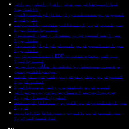
کیا اسپیچفائی میرے ٹرن اٹ اِن اسکور پر اثر
ڈالتا ہے؟
کمپیوٹر پر سننے کے دوران فائل کو کیسے چلائیں
یا روکیں؟
میں کمپیوٹر پر اپنے ڈاکیومنٹ میں آگے پیچھے
کیسے جا سکتا ہوں؟
میں اپنے کمپیوٹر پر سننے کی رفتار کیسے بدل
سکتا ہوں؟
میں اپنے کمپیوٹر پر اسپیکر کی آواز کیسے بدل
سکتا ہوں؟
اپنے کمپیوٹر پر PDF میں کسی مخصوص صفحے پر
کیسے جائیں؟
ویب ایپ پر AI بوٹ سے اپنے دستاویزات کے بارے
میں سوالات پوچھیں
کمپیوٹر پر ہیڈر، فوٹر، بریکٹ وغیرہ کو کیسے
اسکیپ کریں؟
کمپیوٹر پر ٹیکسٹ پر روشنی کیسے ڈالیں؟
جب ویب ایپ میرا دستاویز پڑھ رہی ہو تو آٹو
اسکرول کیسے آن کروں؟
میں اپنے کمپیوٹر پر لائبریری سے فائل کیسے حذف
کروں؟
میں کمپیوٹر پر لائبریری میں فائل کا اصل ویب
لنک کیسے کھولوں؟