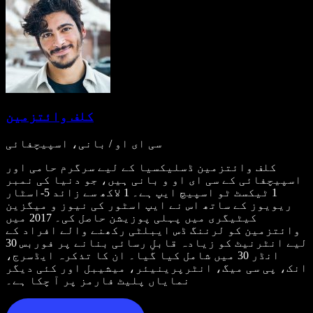
کلف وائتزمین
سی ای او / بانی، اسپیچفائی
کلف وائتزمین ڈسلیکسیا کے لیے سرگرم حامی اور
اسپیچفائی کے سی ای او و بانی ہیں، جو دنیا کی نمبر
1 ٹیکسٹ ٹو اسپیچ ایپ ہے۔ 1 لاکھ سے زائد 5-اسٹار
ریویوز کے ساتھ اس نے ایپ اسٹور کی نیوز و میگزین
کیٹیگری میں پہلی پوزیشن حاصل کی۔ 2017 میں
وائتزمین کو لرننگ ڈس ایبلٹی رکھنے والے افراد کے
لیے انٹرنیٹ کو زیادہ قابلِ رسائی بنانے پر فوربس 30
انڈر 30 میں شامل کیا گیا۔ ان کا تذکرہ ایڈسرج،
انک، پی سی میگ، انٹرپرینیئر، میشیبل اور کئی دیگر
نمایاں پلیٹ فارمز پر آ چکا ہے۔