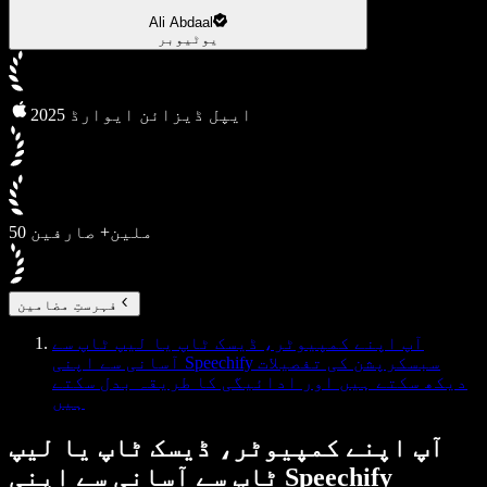
Ali Abdaal
یوٹیوبر
2025 ایپل ڈیزائن ایوارڈ
50 ملین+ صارفین
فہرستِ مضامین
آپ اپنے کمپیوٹر، ڈیسک ٹاپ یا لیپ ٹاپ سے
آسانی سے اپنی Speechify سبسکرپشن کی تفصیلات
دیکھ سکتے ہیں اور ادائیگی کا طریقہ بدل سکتے
ہیں
آپ اپنے کمپیوٹر، ڈیسک ٹاپ یا لیپ
ٹاپ سے آسانی سے اپنی Speechify