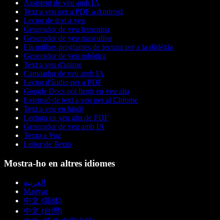
Assistent de veu amb IA
Text a veu per a PDF a Android
Lector de text a veu
Generador de veu femenina
Generador de veu masculina
Els millors programes de lectura per a la dislèxia
Generador de veu robòtica
Text a veu d'anime
Canviador de veu amb IA
Lector d'àudio per a PDF
Google Docs pot llegir en veu alta
Extensió de text a veu per al Chrome
Text a veu en hindi
Lectura en veu alta de PDF
Generador de veu amb IA
Texto a Voz
Leitor de Texto
Mostra-ho en altres idiomes
العربية
Magyar
中文 (简体)
中文 (台灣)