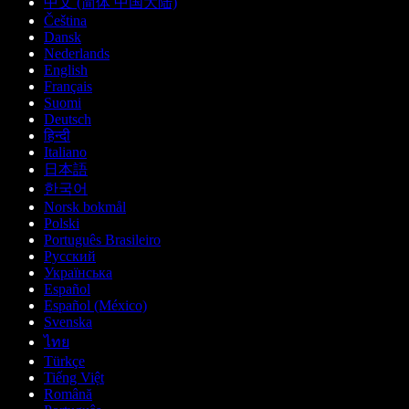
中文 (简体 中国大陆)
Čeština
Dansk
Nederlands
English
Français
Suomi
Deutsch
हिन्दी
Italiano
日本語
한국어
Norsk bokmål
Polski
Português Brasileiro
Русский
Українська
Español
Español (México)
Svenska
ไทย
Türkçe
Tiếng Việt
Română