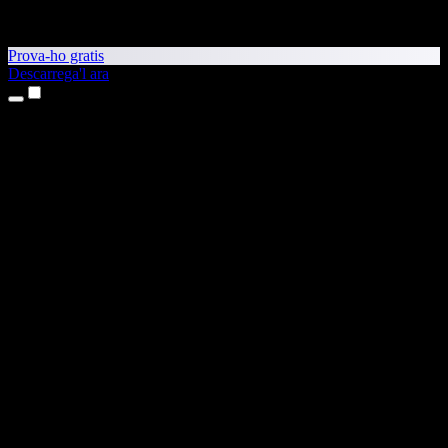
Prova-ho gratis
Descarrega'l ara
Productes
Text a veu
Aplicacions per a iPhone i iPad
Aplicació per a Android
Extensió per al Chrome
Extensió per a l'Edge
Aplicació web
Aplicació per al Mac
Aplicació per al Windows