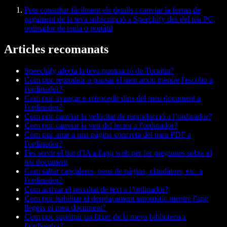
Pots consultar fàcilment els detalls i canviar la forma de
pagament de la teva subscripció a Speechify des del teu PC,
ordinador de taula o portàtil
Articles recomanats
Speechify afecta la teva puntuació de Turnitin?
Com puc reproduir o pausar el meu arxiu mentre l'escolto a
l'ordinador?
Com puc avançar o retrocedir dins del meu document a
l'ordinador?
Com puc canviar la velocitat de reproducció a l’ordinador?
Com puc canviar la veu del lector a l'ordinador?
Com puc anar a una pàgina concreta del meu PDF a
l'ordinador?
Fes servir el bot d'IA a l'app web per fer preguntes sobre el
teu document
Com saltar capçaleres, peus de pàgina, claudàtors, etc. a
l'ordinador?
Com activar el ressaltat de text a l’ordinador?
Com puc habilitar el desplaçament automàtic mentre l'app
llegeix el meu document?
Com puc suprimir un fitxer de la meva biblioteca a
l’ordinador?