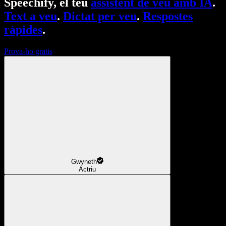
Speechify, el teu
assistent de veu amb IA
.
Text a veu
.
Dictat per veu
.
Respostes
ràpides
.
Prova-ho gratis
Gwyneth
Actriu