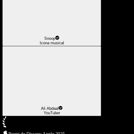
Snoop
Icona musical
Ali Abdaal
YouTuber
Premi de Disseny Apple 2025