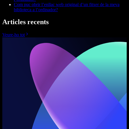
Com puc obrir l’enllaç web original d’un fitxer de la meva
biblioteca a l’ordinador?
Articles recents
Veure-ho tot