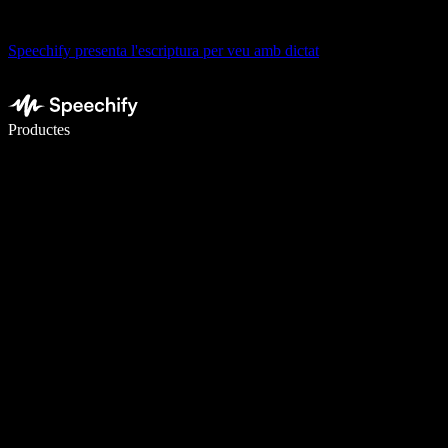
Speechify presenta l'escriptura per veu amb dictat
Escriu 5× més ràpid amb la veu
Productes
Més informació