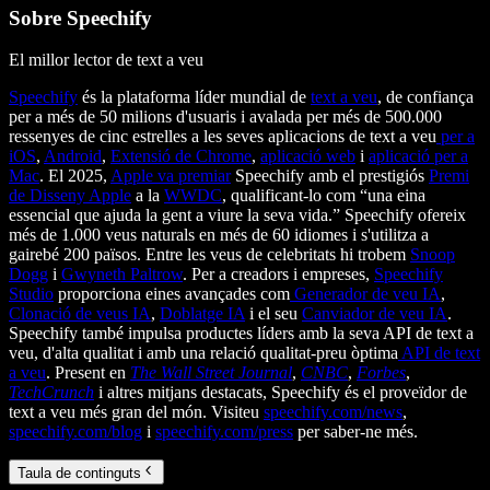
Sobre Speechify
El millor lector de text a veu
Speechify
és la plataforma líder mundial de
text a veu
, de confiança
per a més de 50 milions d'usuaris i avalada per més de 500.000
ressenyes de cinc estrelles a les seves aplicacions de text a veu
per a
iOS
,
Android
,
Extensió de Chrome
,
aplicació web
i
aplicació per a
Mac
. El 2025,
Apple va premiar
Speechify amb el prestigiós
Premi
de Disseny Apple
a la
WWDC
, qualificant-lo com “una eina
essencial que ajuda la gent a viure la seva vida.” Speechify ofereix
més de 1.000 veus naturals en més de 60 idiomes i s'utilitza a
gairebé 200 països. Entre les veus de celebritats hi trobem
Snoop
Dogg
i
Gwyneth Paltrow
. Per a creadors i empreses,
Speechify
Studio
proporciona eines avançades com
Generador de veu IA
,
Clonació de veus IA
,
Doblatge IA
i el seu
Canviador de veu IA
.
Speechify també impulsa productes líders amb la seva API de text a
veu, d'alta qualitat i amb una relació qualitat-preu òptima
API de text
a veu
. Present en
The Wall Street Journal
,
CNBC
,
Forbes
,
TechCrunch
i altres mitjans destacats, Speechify és el proveïdor de
text a veu més gran del món. Visiteu
speechify.com/news
,
speechify.com/blog
i
speechify.com/press
per saber-ne més.
Taula de continguts