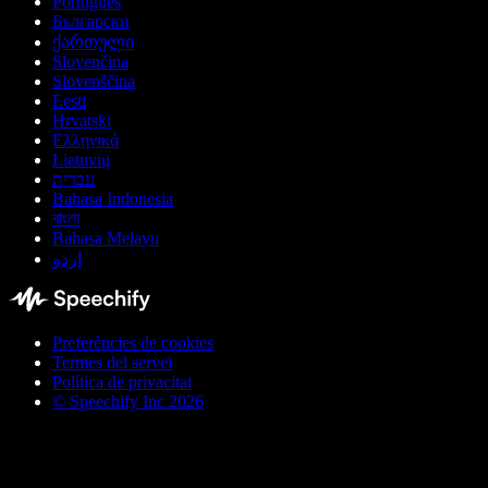
Português
Български
ქართული
Slovenčina
Slovenščina
Eesti
Hrvatski
Ελληνικά
Lietuvių
עברית
Bahasa Indonesia
বাংলা
Bahasa Melayu
اردو
Preferències de cookies
Termes del servei
Política de privacitat
© Speechify Inc 2026