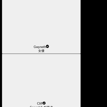
Gwyneth
女優
Cliff