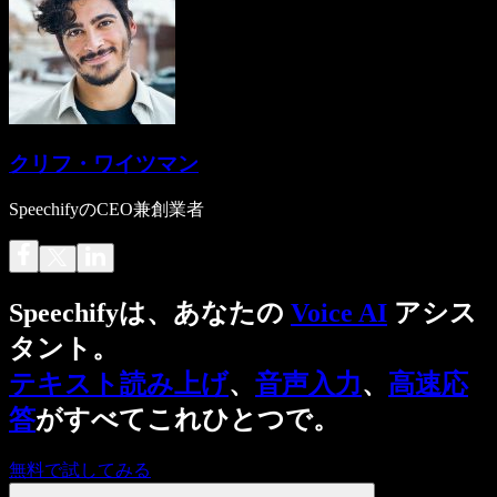
クリフ・ワイツマン
SpeechifyのCEO兼創業者
Speechifyは、あなたの
Voice AI
アシス
タント。
テキスト読み上げ
、
音声入力
、
高速応
答
がすべてこれひとつで。
無料で試してみる