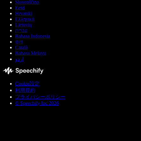
Slovenščina
Eesti
Hrvatski
Ελληνικά
Lietuvių
עברית
Bahasa Indonesia
বাংলা
Català
Bahasa Melayu
اردو
Cookie設定
利用規約
プライバシーポリシー
© Speechify Inc 2026