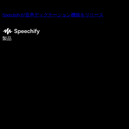
Speechifyが音声ディクテーション機能をリリース
音声入力で5倍速く書ける
製品
詳しく見る