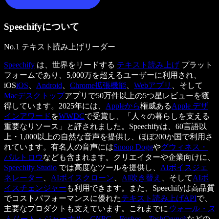
Speechifyについて
No.1 テキスト読み上げリーダー
Speechify
は、世界をリードする
テキスト読み上げ
プラット
フォームであり、5,000万を超えるユーザーに利用され、
iOS
iOS
、
Android
、
Chrome拡張機能
、
Webアプリ
、そして
Macデスクトップ
アプリで50万件以上の5つ星レビューを獲
得しています。2025年には、
Appleから
権威ある
Apple デザ
インアワード
を
WWDC
で受賞し、「人々の暮らしを支える
重要なリソース」と評されました。Speechifyは、60言語以
上・1,000以上の自然な音声を提供し、ほぼ200か国で利用さ
れています。有名人の音声には
Snoop Dogg
や
グウィネス・
パルトロウ
なども含まれます。クリエイターや企業向けに、
Speechify Studio
では高度なツールを提供し、
AIボイスジェ
ネレーター
、
AIボイスクローン
、
AI吹き替え
、そして
AIボ
イスチェンジャー
も利用できます。また、Speechifyは高品質
でコストパフォーマンスに優れた
テキスト読み上げAPI
で、
主要なプロダクトも支えています。これまでに
ウォール・ス
トリート・ジャーナル
、
CNBC
、
Forbes
、
TechCrunch
などの