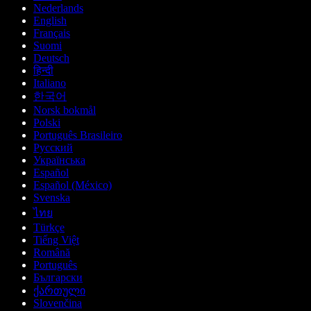
Nederlands
English
Français
Suomi
Deutsch
हिन्दी
Italiano
한국어
Norsk bokmål
Polski
Português Brasileiro
Русский
Українська
Español
Español (México)
Svenska
ไทย
Türkçe
Tiếng Việt
Română
Português
Български
ქართული
Slovenčina