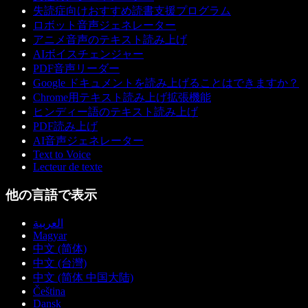
失読症向けおすすめ読書支援プログラム
ロボット音声ジェネレーター
アニメ音声のテキスト読み上げ
AIボイスチェンジャー
PDF音声リーダー
Google ドキュメントを読み上げることはできますか？
Chrome用テキスト読み上げ拡張機能
ヒンディー語のテキスト読み上げ
PDF読み上げ
AI音声ジェネレーター
Text to Voice
Lecteur de texte
他の言語で表示
العربية
Magyar
中文 (简体)
中文 (台灣)
中文 (简体 中国大陆)
Čeština
Dansk