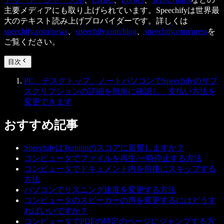
主要メディアにも取り上げられています。Speechifyは世界最
大のテキスト読み上げプロバイダーです。詳しくは
speechify.com/news
、
speechify.com/blog
、
speechify.com/press
を
ご覧ください。
目次
PC、デスクトップ、ノートパソコンでSpeechifyのサブ
スクリプションの詳細を簡単に確認し、支払い方法を
変更できます
おすすめ記事
SpeechifyはTurnitinのスコアに影響しますか？
コンピュータでファイルを再生/一時停止する方法
コンピュータでドキュメント内を前後にスキップする
方法
パソコンでリスニング速度を変更する方法
コンピュータのスピーカーの声を変更するにはどうす
ればいいですか？
コンピュータでPDFの特定のページにジャンプする方