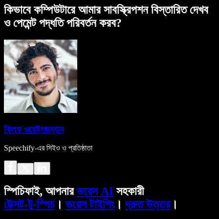
কিভাবে কম্পিউটারে আমার সাবস্ক্রিপশন বিস্তারিত দেখব
ও পেমেন্ট পদ্ধতি পরিবর্তন করব?
ক্লিফ ওয়েইৎজম্যান
Speechify-এর সিইও ও প্রতিষ্ঠাতা
স্পিচিফাই, আপনার
ভয়েস AI
সহকারী
টেক্সট-টু-স্পিচ
।
ভয়েস টাইপিং
।
দ্রুত উত্তর
।