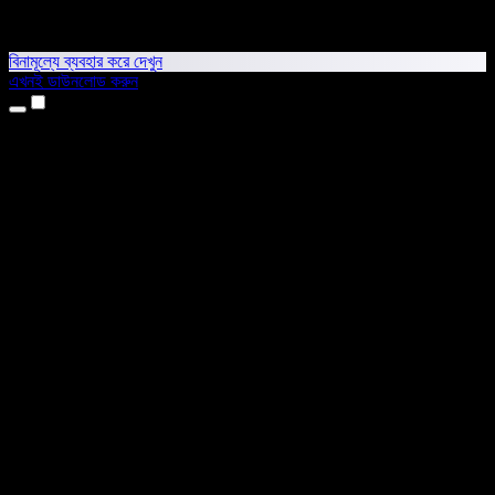
বিনামূল্যে ব্যবহার করে দেখুন
এখনই ডাউনলোড করুন
প্রোডাক্ট
টেক্সট টু স্পিচ
আইফোন ও আইপ্যাড অ্যাপ
অ্যান্ড্রয়েড অ্যাপ
ক্রোম এক্সটেনশন
এজ এক্সটেনশন
ওয়েব অ্যাপ
ম্যাক অ্যাপ
উইন্ডোজ অ্যাপ
এআই ভয়েস জেনারেটর