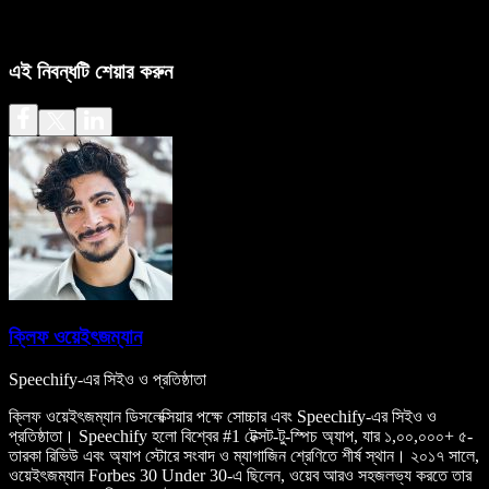
এই নিবন্ধটি শেয়ার করুন
ক্লিফ ওয়েইৎজম্যান
Speechify-এর সিইও ও প্রতিষ্ঠাতা
ক্লিফ ওয়েইৎজম্যান ডিসলেক্সিয়ার পক্ষে সোচ্চার এবং Speechify-এর সিইও ও
প্রতিষ্ঠাতা। Speechify হলো বিশ্বের #1 টেক্সট-টু-স্পিচ অ্যাপ, যার ১,০০,০০০+ ৫-
তারকা রিভিউ এবং অ্যাপ স্টোরে সংবাদ ও ম্যাগাজিন শ্রেণিতে শীর্ষ স্থান। ২০১৭ সালে,
ওয়েইৎজম্যান Forbes 30 Under 30-এ ছিলেন, ওয়েব আরও সহজলভ্য করতে তার