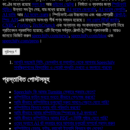
কণ্ঠের মধ্যে রয়েছে
স্নুপ ডগ
আর
গুইনেথ পেল্ট্রো
। নির্মাতা ও ব্যবসার জন্য
স্পিচিফাই
স্টুডিও
উন্নত সব টুল দেয়, যার মধ্যে রয়েছে
AI ভয়েস জেনারেটর
,
AI ভয়েস ক্লোনিং
,
AI ডাবিং
আর
AI ভয়েস চেঞ্জার
। স্পিচিফাই-এর উচ্চমানের এবং খরচ-সাশ্রয়ী
টেক্সট-টু-
স্পিচ API
-এর মাধ্যমে অসংখ্য শীর্ষ পণ্য সম্ভব হয়েছে।
দ্য ওয়াল স্ট্রিট জার্নাল
,
CNBC
,
Forbes
,
TechCrunch
এবং অন্যান্য বড় সংবাদমাধ্যমে স্পিচিফাই নিয়ে
প্রতিবেদন প্রকাশিত হয়েছে; এটি বিশ্বের সর্ববৃহৎ টেক্সট-টু-স্পিচ প্রদানকারী। আরও
জানতে ভিজিট করুন
speechify.com/news
,
speechify.com/blog
এবং
speechify.com/press
।
সূচিপত্র
আপনি সহজেই পিসি, ডেস্কটপ বা ল্যাপটপ থেকে আপনার Speechify
সাবস্ক্রিপশনের বিস্তারিত ও পেমেন্ট পদ্ধতি দেখতে ও বদলাতে পারবেন
প্রস্তাবিত পোস্টসমূহ
Speechify কি আমার Turnitin স্কোরে প্রভাব ফেলে?
কম্পিউটারে ফাইল শুনতে শুনতে কীভাবে প্লে/পজ করবো?
আমি কীভাবে কম্পিউটারে ডকুমেন্টে দ্রুত সামনে-পেছনে যেতে পারি?
কম্পিউটারে কিভাবে শুনার গতি পরিবর্তন করবো?
আমি কীভাবে আমার কম্পিউটারের স্পিকারের কণ্ঠ বদলাবো?
আমি কীভাবে কম্পিউটারে আমার PDF-এ নির্দিষ্ট পৃষ্ঠায় যেতে পারি?
ওয়েব অ্যাপে AI বট ব্যবহার করে আপনার ডকুমেন্ট সম্পর্কে প্রশ্ন করুন
কম্পিউটারে হেডার, ফুটার, ব্র্যাকেট ইত্যাদি কিভাবে বাদ দেবেন?