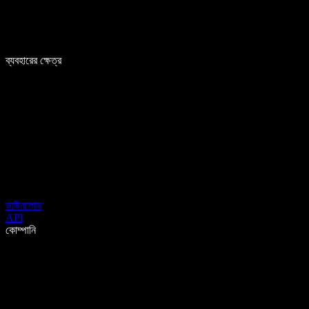
ব্যবহারের ক্ষেত্র
ডাউনলোড
API
কোম্পানি