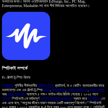
অবদানের জন্য। ক্লিফ ওয়েইৎজম্যান EdSurge, Inc., PC Mag,
Entrepreneur, Mashable-সহ নানা শীর্ষ মিডিয়ায় আলোচিত হয়েছেন।
স্পিচিফাই সম্পর্কে
#১ টেক্সট-টু-স্পিচ রিডার
স্পিচিফাই
পৃথিবীর শীর্ষস্থানীয়
টেক্সট-টু-স্পিচ
প্ল্যাটফর্ম, যা ৫ কোটি+ ব্যবহারকারীর কাছে
ভরসাযোগ্য এবং এর টেক্সট-টু-স্পিচ
iOS
,
অ্যান্ড্রয়েড
,
ক্রোম এক্সটেনশন
,
ওয়েব অ্যাপ
আর
ম্যাক ডেস্কটপ
অ্যাপসে ৫ লক্ষ+ ফাইভ-স্টার রিভিউ পেয়েছে। ২০২৫ সালে
অ্যাপল
স্পিচিফাই-কে মর্যাদাপূর্ণ
অ্যাপল ডিজাইন অ্যাওয়ার্ড
প্রদান করে
WWDC
-তে
এবং একে বলে, “মানুষের জীবনে দারুণ সহায়ক একটি গুরুত্বপূর্ণ রিসোর্স।” স্পিচিফাই
৬০+ ভাষায় ১,০০০+ প্রাকৃতিক কণ্ঠ নিয়ে প্রায় ২০০ দেশে ব্যবহৃত হচ্ছে। সেলিব্রিটি