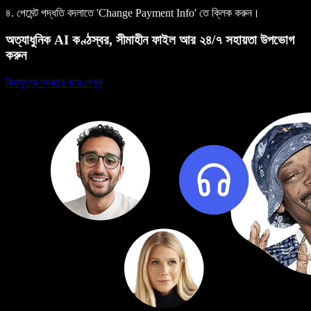
৪. পেমেন্ট পদ্ধতি বদলাতে 'Change Payment Info' তে ক্লিক করুন।
অত্যাধুনিক AI কণ্ঠস্বর, সীমাহীন ফাইল আর ২৪/৭ সহায়তা উপভোগ
করুন
বিনামূল্যে ব্যবহার করে দেখুন