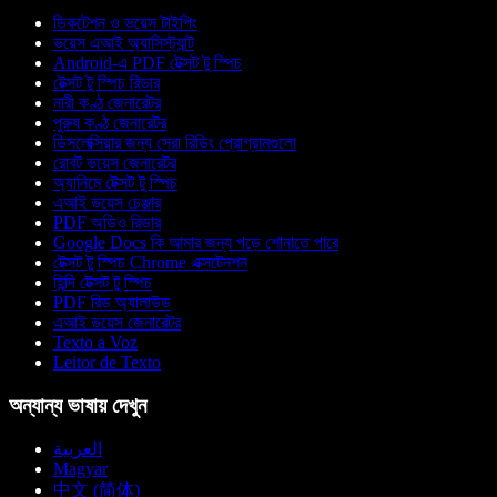
ডিকটেশন ও ভয়েস টাইপিং
ভয়েস এআই অ্যাসিস্ট্যান্ট
Android-এ PDF টেক্সট টু স্পিচ
টেক্সট টু স্পিচ রিডার
নারী কণ্ঠ জেনারেটর
পুরুষ কণ্ঠ জেনারেটর
ডিসলেক্সিয়ার জন্য সেরা রিডিং প্রোগ্রামগুলো
রোবট ভয়েস জেনারেটর
অ্যানিমে টেক্সট টু স্পিচ
এআই ভয়েস চেঞ্জার
PDF অডিও রিডার
Google Docs কি আমার জন্য পড়ে শোনাতে পারে
টেক্সট টু স্পিচ Chrome এক্সটেনশন
হিন্দি টেক্সট টু স্পিচ
PDF রিড অ্যালাউড
এআই ভয়েস জেনারেটর
Texto a Voz
Leitor de Texto
অন্যান্য ভাষায় দেখুন
العربية
Magyar
中文 (简体)