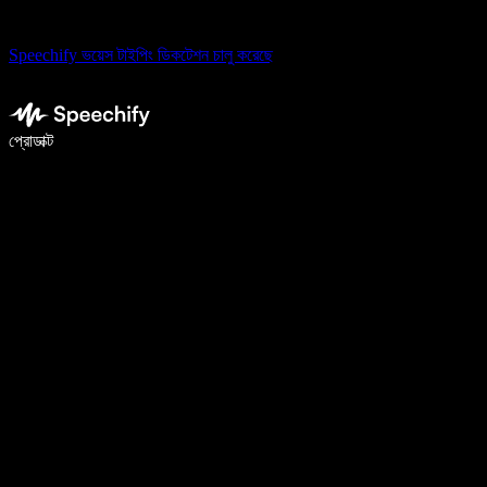
Speechify ভয়েস টাইপিং ডিকটেশন চালু করেছে
ভয়েস টাইপিং দিয়ে ৫ গুণ দ্রুত লিখুন
প্রোডাক্ট
আরও জানুন