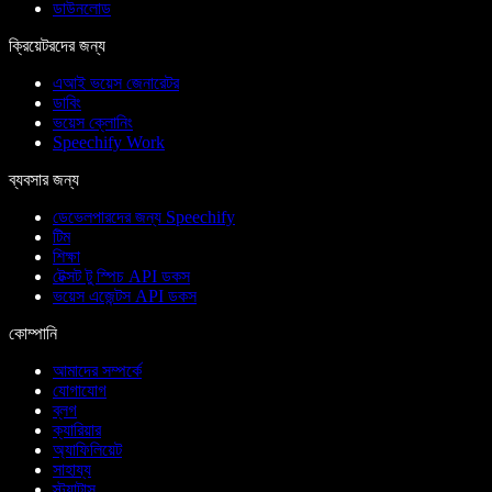
ডাউনলোড
ক্রিয়েটরদের জন্য
এআই ভয়েস জেনারেটর
ডাবিং
ভয়েস ক্লোনিং
Speechify Work
ব্যবসার জন্য
ডেভেলপারদের জন্য Speechify
টিম
শিক্ষা
টেক্সট টু স্পিচ API ডকস
ভয়েস এজেন্টস API ডকস
কোম্পানি
আমাদের সম্পর্কে
যোগাযোগ
ব্লগ
ক্যারিয়ার
অ্যাফিলিয়েট
সাহায্য
স্ট্যাটাস