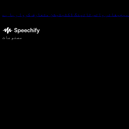
پیچیفائی وائس ٹائپنگ ڈکٹیٹیشن متعارف کروا رہا ہے
وائس ٹائپنگ کے ساتھ 5 گنا تیزی سے لکھیں
مصنوعات
مزید جانیں