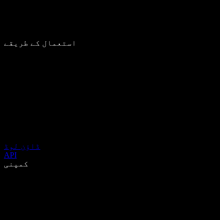
استعمال کے طریقے
ڈاؤن لوڈ
API
کمپنی