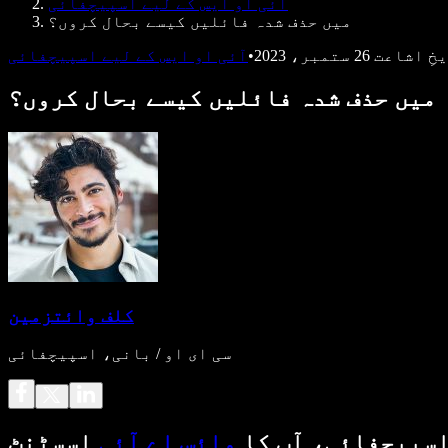
آئی او ایس کے لیے اسپیچفائی
میں حذف شدہ فائلیں کیسے بحال کروں؟
خِ اشاعت
26 ستمبر، 2023
•
آئی او ایس کے لیے اسپیچفائی
میں حذف شدہ فائلیں کیسے بحال کروں؟
کلف وائتزمین
سی ای او / بانی، اسپیچفائی
سپیچفائی، آپ کا
وائس اے آئی
اسسٹنٹ