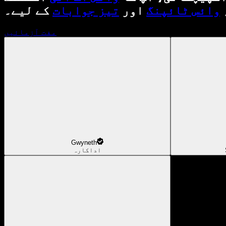
وائس ٹائپنگ
اور
تیز جوابات
کے لیے۔
مفت آزمائیں
Gwyneth
اداکارہ