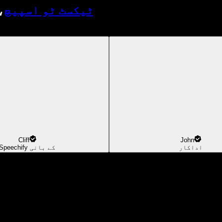
ٹیکسٹ ٹو اسپیچ
،
Cliff
John
اداکار
Speechify کے بانی