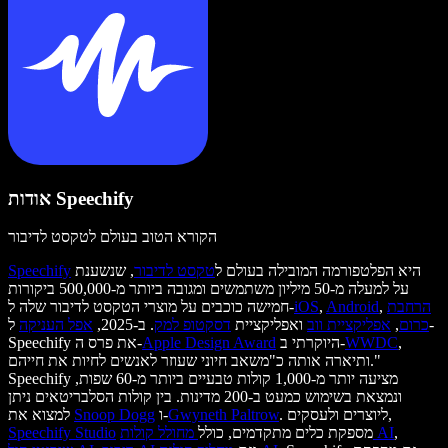
אודות Speechify
הקורא הטוב בעולם לטקסט לדיבור
היא הפלטפורמה המובילה בעולם ל
טקסט לדיבור
, שנשענת
Speechify
על למעלה מ-50 מיליון משתמשים ומגובה ביותר מ-500,000 ביקורות
הרחבת
,
Android
,
iOS
חמישה כוכבים על מוצרי הטקסט לדיבור שלה ל-
כרום
,
אפליקציית ווב
ואפליקציית
דסקטופ למק
. ב-2025,
אפל העניקה
ל-
,
WWDC
היוקרתי ב-
Apple Design Award
Speechify את פרס ה-
ותיארה אותה כ"משאב חיוני שעוזר לאנשים לחיות את חייהם."
Speechify מציעה יותר מ-1,000 קולות טבעיים ביותר מ-60 שפות,
ונמצאת בשימוש כמעט ב-200 מדינות. בין קולות הסלבריטאים ניתן
. ליוצרים ולעסקים,
Gwyneth Paltrow
ו-
Snoop Dogg
למצוא את
,
מחולל קולות AI
מספקת כלים מתקדמים, כולל
Speechify Studio