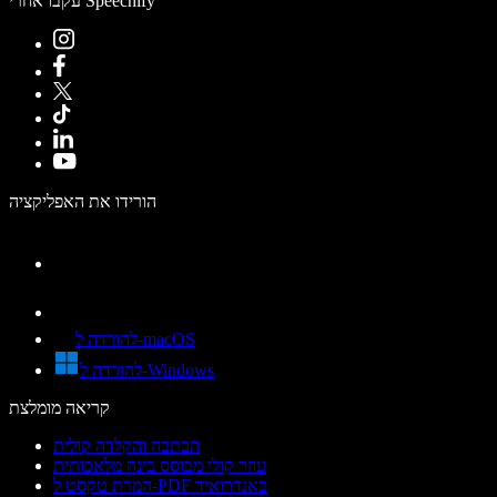
עקבו אחרי Speechify
הורידו את האפליקציה
להורדה ל-macOS
להורדה ל-Windows
קריאה מומלצת
הכתבה והקלדה קולית
עוזר קולי מבוסס בינה מלאכותית
המרת טקסט ל-PDF באנדרואיד