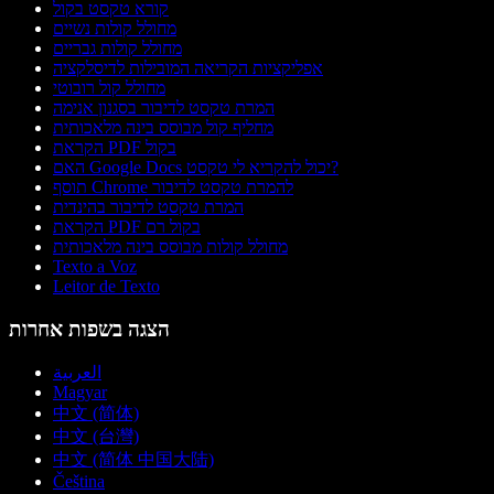
קורא טקסט בקול
מחולל קולות נשיים
מחולל קולות גבריים
אפליקציות הקריאה המובילות לדיסלקציה
מחולל קול רובוטי
המרת טקסט לדיבור בסגנון אנימה
מחליף קול מבוסס בינה מלאכותית
הקראת PDF בקול
האם Google Docs יכול להקריא לי טקסט?
תוסף Chrome להמרת טקסט לדיבור
המרת טקסט לדיבור בהינדית
הקראת PDF בקול רם
מחולל קולות מבוסס בינה מלאכותית
Texto a Voz
Leitor de Texto
הצגה בשפות אחרות
العربية
Magyar
中文 (简体)
中文 (台灣)
中文 (简体 中国大陆)
Čeština