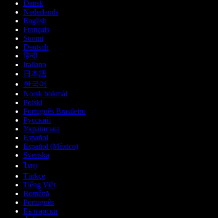
Dansk
Nederlands
English
Français
Suomi
Deutsch
हिन्दी
Italiano
日本語
한국어
Norsk bokmål
Polski
Português Brasileiro
Русский
Українська
Español
Español (México)
Svenska
ไทย
Türkçe
Tiếng Việt
Română
Português
Български