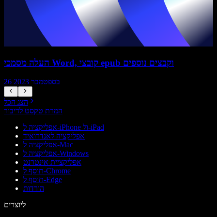
העלה מסמכי Word, קובצי epub וקבצים נוספים
26 בספטמבר 2023
הצג הכל
המרת טקסט לדיבור
אפליקציה ל-iPhone ול-iPad
אפליקציה לאנדרואיד
אפליקציה ל-Mac
אפליקציה ל-Windows
אפליקציית אינטרנט
תוסף ל-Chrome
תוסף ל-Edge
הורדות
ליוצרים