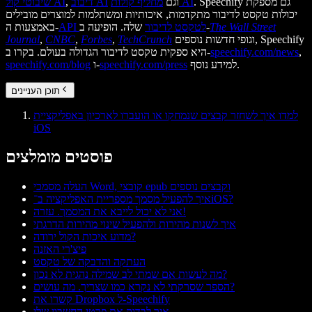
. Speechify גם מספקת
מחליף קולות AI
וגם
דיבוב AI
,
שיבוטי קול AI
יכולות טקסט לדיבור מתקדמות, איכותיות ומשתלמות למוצרים מובילים
The Wall Street
שלה. הופיעה ב-
API לטקסט לדיבור
באמצעות ה-
וגופי חדשות נוספים, Speechify
TechCrunch
,
Forbes
,
CNBC
,
Journal
,
speechify.com/news
היא ספקית טקסט לדיבור הגדולה בעולם. בקרו ב-
למידע נוסף.
speechify.com/press
ו-
speechify.com/blog
תוכן העניינים
למדו איך לשחזר קבצים שנמחקו או הועברו לארכיון באפליקציית
iOS
פוסטים מומלצים
העלה מסמכי Word, קובצי epub וקבצים נוספים
איך להפעיל מסמך מספריית האפליקציה ב־iOS?
אני לא יכול לייבא את המסמך. עזרה!
איך לשנות מהירות ולהפעיל שינוי מהירות הדרגתי
מדוע איכות הקול ירודה?
פיצ'רי האזנה
העתקה והדבקה של טקסט
מה לעשות אם שמתי לב שמילה נהגית לא נכון?
הספר שסרקתי לא נקרא כמו שצריך. מה עושים?
קשרו את Dropbox ל-Speechify
איך לבדוק את פרטי החשבון שלי