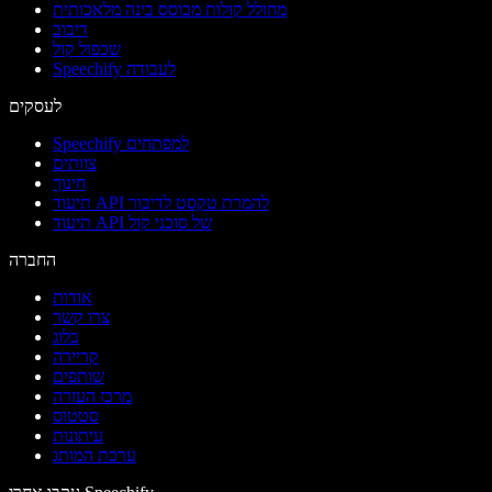
מחולל קולות מבוסס בינה מלאכותית
דיבוב
שכפול קול
Speechify לעבודה
לעסקים
Speechify למפתחים
צוותים
חינוך
תיעוד API להמרת טקסט לדיבור
תיעוד API של סוכני קול
החברה
אודות
צרו קשר
בלוג
קריירה
שותפים
מרכז העזרה
סטטוס
עיתונות
ערכת המותג