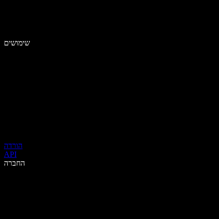
שימושים
הורדה
API
החברה