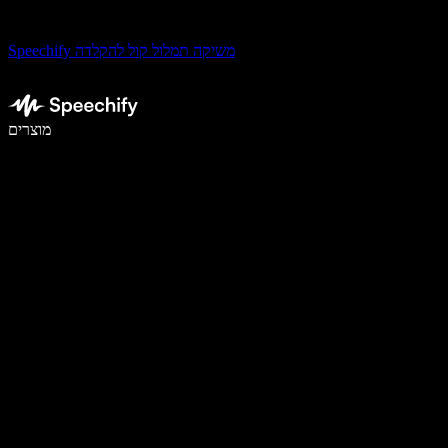
Speechify משיקה תמלול קול להקלדה
לכתוב פי 5 מהר יותר עם הכתבה קולית
מוצרים
למידע נוסף