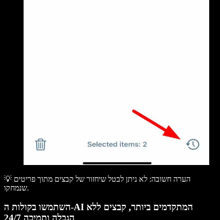
💡 הערה חשובה: לא ניתן לבטל שיחזור של קבצים מתוך
פריטים
.
שנמחקו
השתמשו בקולות ה-AI המתקדמים ביותר, קבצים ללא
הגבלה ותמיכה 24/7