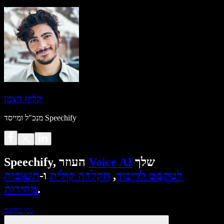
קליף ויצמן
מנכ"ל ומייסד Speechify
שלך
Voice AI
Speechify, העוזר
לטקסט לדיבור
,
הקלדה קולית
ו-
תשובות
.
מהירות
נסו בחינם