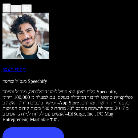
קליף ויצמן
מנכ"ל ומייסד Speechify
קליף ויצמן הוא פעיל למען דיסלקסיה, מנכ"ל ומייסד Speechify,
אפליקציית טקסט־לדיבור המובילה בעולם, עם למעלה מ-100,000 דירוגי
חמישה כוכבים ודירוג ראשון ב-App Store בקטגוריית חדשות ומגזינים.
ב-2017 נבחר לרשימת פורבס "30 מתחת ל-30" בזכות קידום הנגישות
לאנשים עם לקויות למידה. הופיע ב-EdSurge, Inc., PC Mag,
Entrepreneur, Mashable ועוד.