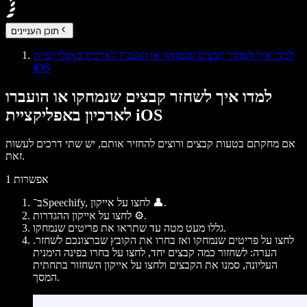
תוכן העניינים
למדו איך לשחזר קבצים שנמחקו או הועברו לארכיון באפליקציית
iOS
למדו איך לשחזר קבצים שנמחקו או הועברו
לארכיון באפליקציית iOS
אם מחקתם בטעות קבצים ורוצים להחזיר אותם, יש שתי דרכים לעשות
זאת.
אפשרות 1
ב־Speechify, לחצו על אייקון 👤.
לחצו על אייקון ההגדרות ⚙️.
.
גללו מעט מטה עד שתראו את
פריטים שנמחקו
לחצו על
פריטים שנמחקו
ואז בחרו את הקובץ שברצונכם לשחזר.
הערה
: לשחזור כמה קבצים יחד, לחצו על
בחרו
בפינה הימנית
העליונה, סמנו את הקבצים ולחצו על אייקון השחזור בתחתית
המסך.