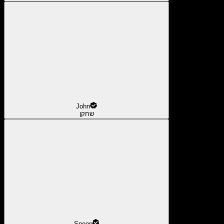
John
שחקן
Snoop