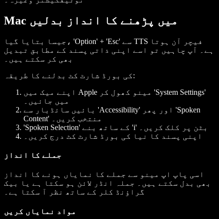
Mac میں پڑھنے کا انداز بدلیں
جیسا بتایا گیا، 'Option' + 'Esc' سے TTS فیچر آن ہوتا
ہے۔ آپ چاہیں تو اسے اپنی ذاتی پسند کے مطابق تبدیل
بھی کر سکتے ہیں۔
کی بورڈ شارٹ کٹ بدلنے کا طریقہ:
اپنے میک میں Apple مینو کھول کر 'System Settings'
میں جائیں۔
بائیں سائڈبار سے 'Accessibility' اور پھر 'Spoken
Content' منتخب کریں۔
'Spoken Selection' کے ساتھ بنے 'i' بٹن پر کلک کریں۔
اپنی پسند کا نیا کی بورڈ شارٹ کٹ درج کریں۔
جملے کا انداز
اسی پاپ اپ مینو سے جملے کا نمایاں ہونے کا انداز
بھی بدل سکتے ہیں۔ جملہ انڈر لائن ہو سکتا ہے یا بیک
گراؤنڈ کلر کے ساتھ نظر آ سکتا ہے۔
مواد نمایاں کریں