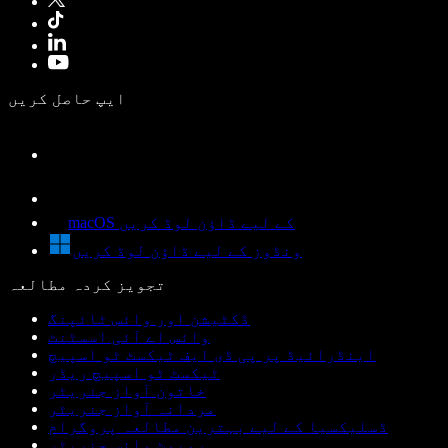
ایپ حاصل کریں
macOS کے لیے ڈاؤن لوڈ کریں
ونڈوز کے لیے ڈاؤن لوڈ کریں
تجویز کردہ مطالعہ
ڈکٹیشن اور وائس ٹائپنگ
وائس اے آئی اسسٹنٹ
اینڈرائیڈ پر پی ڈی ایف ٹیکسٹ ٹو اسپیچ
ٹیکسٹ ٹو اسپیچ ریڈر
خاتون آواز جنریٹر
مردانہ آواز جنریٹر
ڈسلیکسیا کے لیے بہترین مطالعہ پروگرام
روبوٹ وائس جنریٹر