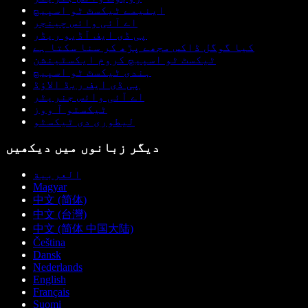
اینیمے ٹیکسٹ ٹو اسپیچ
اے آئی وائس چینجر
پی ڈی ایف آڈیو ریڈر
کیا گوگل ڈاکس مجھے پڑھ کر سنا سکتا ہے
ٹیکسٹ ٹو اسپیچ کروم ایکسٹینشن
ہندی ٹیکسٹ ٹو اسپیچ
پی ڈی ایف ریڈ الاؤڈ
اے آئی وائس جنریٹر
ٹیکستو آ ووز
لیطوری دی ٹیکسٹو
دیگر زبانوں میں دیکھیں
العربية
Magyar
中文 (简体)
中文 (台灣)
中文 (简体 中国大陆)
Čeština
Dansk
Nederlands
English
Français
Suomi