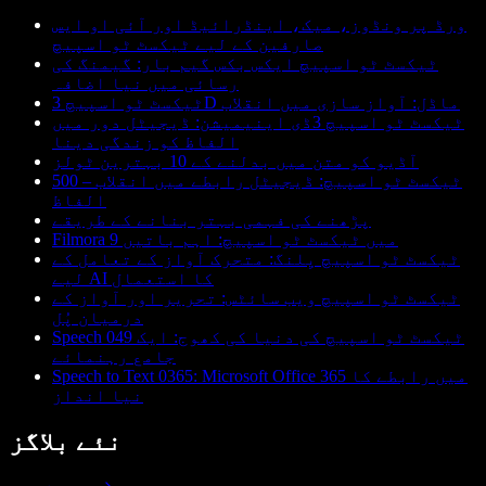
ورڈ پر ونڈوز، میک، اینڈرائیڈ اور آئی او ایس
صارفین کے لیے ٹیکسٹ ٹو اسپیچ
ٹیکسٹ ٹو اسپیچ ایکس بکس گیم بار: گیمنگ کی
رسائی میں نیا اضافہ
ٹیکسٹ ٹو اسپیچ 3D ماڈل: آواز سازی میں انقلاب
ٹیکسٹ ٹو اسپیچ 3ڈی اینیمیشن: ڈیجیٹل دور میں
الفاظ کو زندگی دینا
آڈیو کو متن میں بدلنے کے 10 بہترین ٹولز
ٹیکسٹ ٹو اسپیچ: ڈیجیٹل رابطے میں انقلاب – 500
الفاظ
پڑھنے کی فہمی بہتر بنانے کے طریقے
Filmora 9 میں ٹیکسٹ ٹو اسپیچ: اہم باتیں
ٹیکسٹ ٹو اسپیچ یِلنگ: متحرک آواز کے تعامل کے
لیے AI کا استعمال
ٹیکسٹ ٹو اسپیچ ویب سائٹس: تحریر اور آواز کے
درمیان پُل
Speech 049 ٹیکسٹ ٹو اسپیچ کی دنیا کی کھوج: ایک
جامع رہنمائے
Speech to Text 0365: Microsoft Office 365 میں رابطے کا
نیا انداز
نئے بلاگز