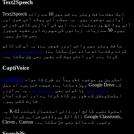
Text2Speech
Text2Speech ایک مفت سافٹ ویئر ہے جس میں 10 سے زائد
آوازیں موجود ہیں۔ یہ میک، آئی پیڈ، آئی فون اور
آئی پوڈ ٹچ پر دستیاب ہے۔ ایپ کی آوازیں کافی قدرتی
ہیں، 50 سے زیادہ زبانوں کی سپورٹ اور مفید فیچرز
بھی شامل ہیں۔
سافٹ ویئر میں وائس اوور فیچر ہے، یہ آپ کے ٹائپ
کرتے وقت ساتھ ساتھ بول سکتا ہے،
ٹیکسٹ کو نمایاں
کرتا ہے، اور انٹرنیٹ کے بغیر بھی چل سکتا ہے۔
CaptiVoice
اسکرین پر موجود تقریباً ہر طرح کا مواد
CaptiVoice
پڑھ سکتا ہے، جیسے خبریں، ای میل، Google Drive کے
ڈاکیومنٹ
یا کوئی بھی
ویب صفحہ
۔ یہ براؤزر
ایکسٹینشن کے طور پر کام کرتا ہے اور اس کے آسان
شارٹ کٹس ہیں۔
یہ K-12 اسٹوڈنٹس، کالج اور ذاتی استعمال کیلئے
الگ الگ پروڈکٹس فراہم کرتا ہے۔ Google Classroom،
Clever، Canvas وغیرہ کے ساتھ بھی جڑ سکتا ہے۔
Speechify