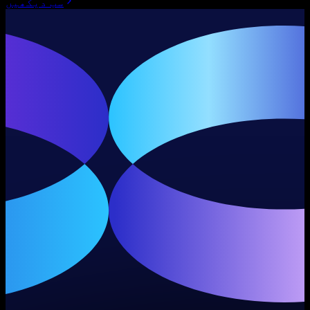
سب دیکھیں