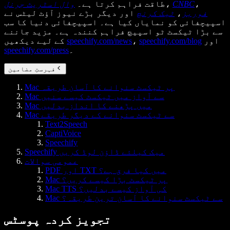
،
CNBC
،
طاقت فراہم کرتا ہے۔
وال اسٹریٹ جرنل
فوربز
،
ٹیک کرنچ
اور دیگر بڑے نیوز آؤٹ لیٹس نے
اسپیچفائی کو نمایاں کیا ہے۔ اسپیچفائی دنیا کا سب
سے بڑا ٹیکسٹ ٹو اسپیچ فراہم کنندہ ہے۔ مزید جاننے
اور
speechify.com/blog
،
speechify.com/news
کے لیے دیکھیں
۔
speechify.com/press
فہرستِ مضامین
Mac پر ٹیکسٹ سنوانے کا آسان طریقہ
Mac سے آواز میں ٹیکسٹ کیسے سنیں
Mac میں پڑھنے کا انداز بدلیں
Mac سے ٹیکسٹ سنوانے کے دیگر طریقے
Text2Speech
CaptiVoice
Speechify
Speechify میک کیلئے ڈاؤن لوڈ کریں
عمومی سوالات
PDF اور TXT میں کیا فرق ہے؟
Mac پر ٹیکسٹ بڑا کیسے کریں؟
Mac TTS کی آواز کیسے بدلیں؟
Mac سے ٹیکسٹ سنوانے کا آسان ترین طریقہ؟
تجویز کردہ پوسٹس