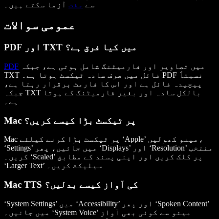
سے
مفت
آزما سکتے ہیں۔
عمومی سوالات
PDF اور TXT میں کیا فرق ہے؟
میں تصاویر اور فارمیٹنگ شامل ہوتی ہے، جبکہ
PDF
TXT فائل میں صرف سادہ ٹیکسٹ ہوتا ہے۔ PDF نسبتاً
پیچیدہ فائل ہے اور اس کا فارمٹ برقرار رہتا ہے،
جبکہ TXT بالکل سادہ اور بغیر فارمیٹنگ کے ہوتا
ہے۔
Mac پر ٹیکسٹ بڑا کیسے کریں؟
Mac پر ٹیکسٹ بڑا کرنے کیلئے ‘Apple’ مینو کھولیں،
‘Settings’ میں جائیں، پھر ‘Displays’ اور ‘Resolution’ منتخب
کریں۔ ‘Scaled’ پر کلک کریں اور اپنی پسند کے مطابق
‘Larger Text’ سیلیکٹ کریں۔
Mac TTS کی آواز کیسے بدلیں؟
‘System Settings’ میں ‘Accessibility’ اور پھر ‘Spoken Content’
میں جائیں۔ ‘System Voice’ مینو سے کوئی بھی آواز