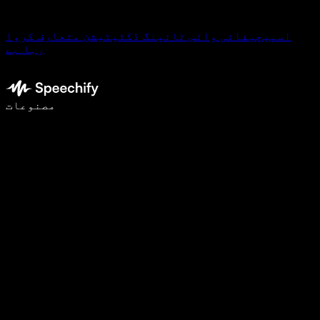
اسپیچیفائی وائس ٹائپنگ ڈکٹیٹیشن متعارف کروا
رہا ہے
وائس ٹائپنگ کے ساتھ 5 گنا تیزی سے لکھیں
مصنوعات
مزید جانیں