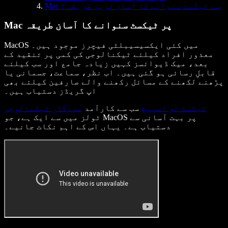
Mac سے ٹیکسٹ سنوانے کا آسان ترین طریقہ؟
Mac پر ٹیکسٹ سنوانے کا آسان طریقہ
MacOS میں کئی ایکسیسیبلٹی فیچرز موجود ہیں۔
معذور افراد کیلئے ٹیکنالوجی کی کمی پر تنقید کے
بعد، میک ڈیوائسز کہیں زیادہ جامع اور سب کیلئے
قابلِ رسائی ہو گئی ہیں۔ اب نظر، سماعت، جسمانی یا
پڑھنے لکھنے کے مسائل رکھنے والے صارفین کیلئے بھی
اپ گریڈز دستیاب ہیں۔
ٹیکسٹ ٹو اسپیچ
سب سے کارآمد
مددگار ٹیکنالوجی
ٹولز میں سے ایک ہے، جو MacOS پر بہت آسانی سے
دستیاب ہے۔ یہاں اس کے اہم نکات جانیے۔