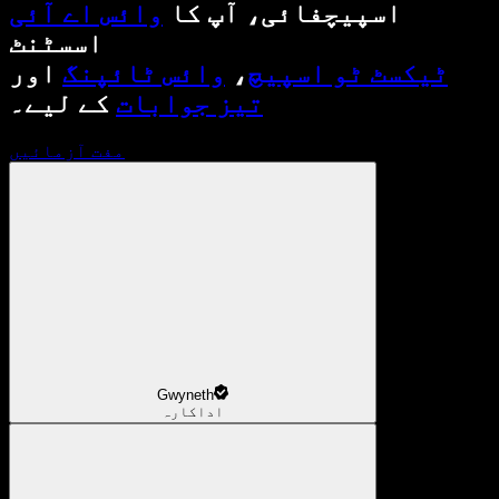
اسپیچفائی، آپ کا
وائس اے آئی
اسسٹنٹ
ٹیکسٹ ٹو اسپیچ
،
وائس ٹائپنگ
اور
تیز جوابات
کے لیے۔
مفت آزمائیں
Gwyneth
اداکارہ