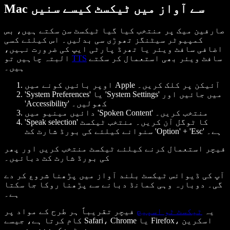
Mac سے آواز میں ٹیکسٹ کیسے سنیں
صارفین میک پر منتخب کیا گیا ٹیکسٹ سن سکتے ہیں، بس
کمپیوٹر سیٹنگز تھوڑی سی بدلیں۔ اس کیلئے کسی
اضافی سافٹ ویئر یا تھرڈ پارٹی ایپ کی ضرورت نہیں،
سافٹ ویئر بھی استعمال کر سکتے
TTS
البتہ چاہیں تو
ہیں۔
اوپر بائیں کونے میں Apple آئیکن پر کلک کریں۔
'System Preferences' یا 'System Settings' میں جائیں اور
'Accessibility' کھولیں۔
دائیں مینیو میں 'Spoken Content' منتخب کریں۔
'Speak selection' کا ٹوگل آن کریں۔ منتخب ٹیکسٹ
سنوانے کیلئے کی بورڈ شارٹ کٹ 'Option' + 'Esc' ہے۔
فیچر استعمال کرنے کیلئے ٹیکسٹ منتخب کریں اور پھر
کی بورڈ شارٹ کٹ دبائیں۔
آپ کی ڈیوائس ٹیکسٹ بلند آواز میں پڑھنا شروع کر دے
گی۔ دوبارہ وہی کمانڈ دبانے سے پڑھنا روکا جا سکتا
ہے۔
یہ
ٹیکسٹ ٹو اسپیچ
فیچر تقریباً ہر طرح کے مواد پر
کام کرتا ہے، جیسے Safari، Chrome یا Firefox، اسکرین
نوٹیفکیشنز وغیرہ۔