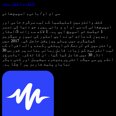
کلف وائتزمین
سی ای او / بانی، اسپیچفائی
کلف وائتزمین ڈسلیکسیا کے لیے سرگرم حامی اور
اسپیچفائی کے سی ای او و بانی ہیں، جو دنیا کی نمبر
1 ٹیکسٹ ٹو اسپیچ ایپ ہے۔ 1 لاکھ سے زائد 5-اسٹار
ریویوز کے ساتھ اس نے ایپ اسٹور کی نیوز و میگزین
کیٹیگری میں پہلی پوزیشن حاصل کی۔ 2017 میں
وائتزمین کو لرننگ ڈس ایبلٹی رکھنے والے افراد کے
لیے انٹرنیٹ کو زیادہ قابلِ رسائی بنانے پر فوربس 30
انڈر 30 میں شامل کیا گیا۔ ان کا تذکرہ ایڈسرج،
انک، پی سی میگ، انٹرپرینیئر، میشیبل اور کئی دیگر
نمایاں پلیٹ فارمز پر آ چکا ہے۔