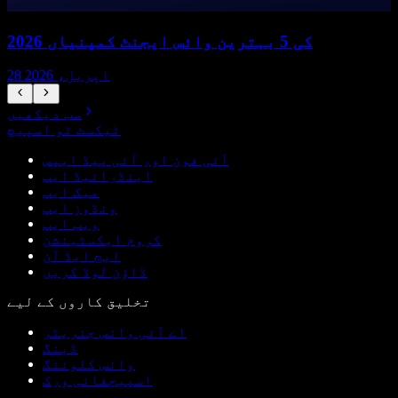
2026 کی 5 بہترین وائس ایجنٹ کمپنیاں
28 اپریل، 2026
سب دیکھیں
ٹیکسٹ ٹو اسپیچ
آئی فون اور آئی پیڈ ایپس
اینڈرائیڈ ایپ
میک ایپ
ونڈوز ایپ
ویب ایپ
کروم ایکسٹینشن
ایج ایڈ آن
ڈاؤن لوڈ کریں
تخلیق کاروں کے لیے
اے آئی وائس جنریٹر
ڈبنگ
وائس کلوننگ
اسپیچفائی ورک