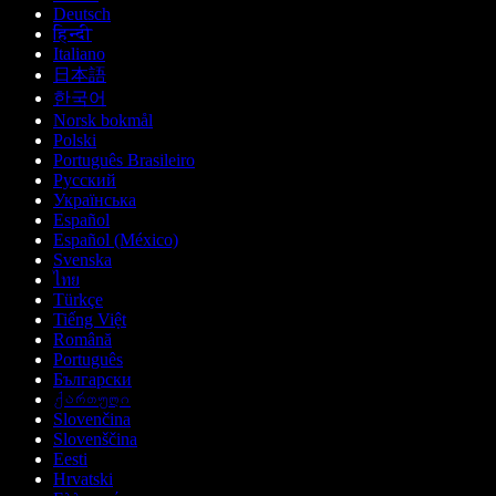
Deutsch
हिन्दी
Italiano
日本語
한국어
Norsk bokmål
Polski
Português Brasileiro
Русский
Українська
Español
Español (México)
Svenska
ไทย
Türkçe
Tiếng Việt
Română
Português
Български
ქართული
Slovenčina
Slovenščina
Eesti
Hrvatski