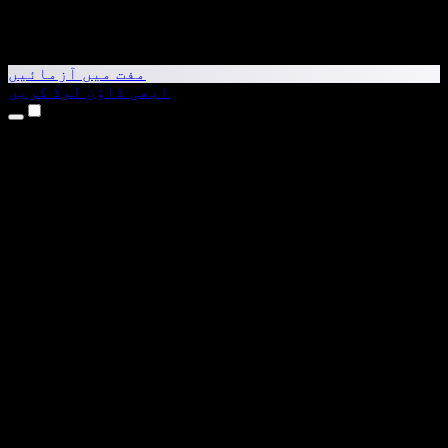
مفت میں آزمائیں
ابھی ڈاؤن لوڈ کریں
مصنوعات
متن کو آواز میں بدلیں
iPhone اور iPad ایپس
Android ایپ
Chrome ایکسٹینشن
Edge ایکسٹینشن
ویب ایپ
Mac ایپ