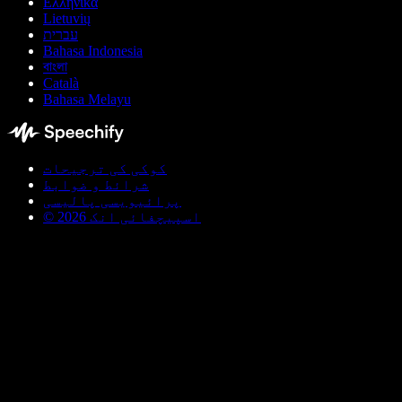
Ελληνικά
Lietuvių
עברית
Bahasa Indonesia
বাংলা
Català
Bahasa Melayu
کوکی کی ترجیحات
شرائط و ضوابط
پرائیویسی پالیسی
© اسپیچفائی انک 2026