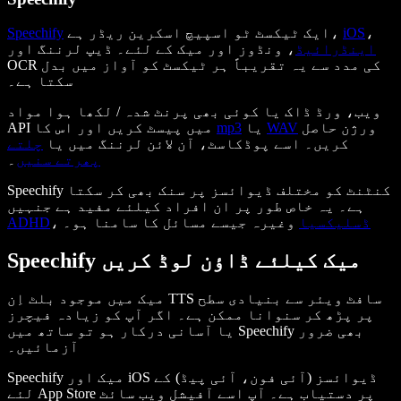
،
iOS
ایک ٹیکسٹ ٹو اسپیچ اسکرین ریڈر ہے،
Speechify
اینڈرائیڈ
، ونڈوز اور میک کے لئے۔ ڈیپ لرننگ اور
OCR کی مدد سے یہ تقریباً ہر ٹیکسٹ کو آواز میں بدل
سکتا ہے۔
ویب، ورڈ ڈاک یا کوئی بھی پرنٹ شدہ / لکھا ہوا مواد
ورژن حاصل
WAV
یا
mp3
API میں پیسٹ کریں اور اس کا
کریں۔ اسے پوڈکاسٹ، آن لائن لرننگ میں یا
چلتے
پھرتے سنیں
۔
Speechify کنٹنٹ کو مختلف ڈیوائسز پر سنک بھی کر سکتا
ہے۔ یہ خاص طور پر ان افراد کیلئے مفید ہے جنہیں
ڈسلیکسیا
وغیرہ جیسے مسائل کا سامنا ہو۔
،
ADHD
Speechify میک کیلئے ڈاؤن لوڈ کریں
میک میں موجود بلٹ اِن TTS سافٹ ویئر سے بنیادی سطح
پر پڑھ کر سنوانا ممکن ہے۔ اگر آپ کو زیادہ فیچرز
یا آسانی درکار ہو تو ساتھ میں Speechify بھی ضرور
آزمائیں۔
Speechify میک اور iOS ڈیوائسز (آئی فون، آئی پیڈ) کے
لئے App Store پر دستیاب ہے۔ آپ اسے آفیشل ویب سائٹ