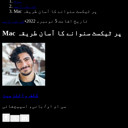
ہوم
ڈویلپرز کے لیے Speechify
ٹی ٹی ایس
Mac پر ٹیکسٹ سنوانے کا آسان طریقہ
تاریخِ اشاعت
5 نومبر، 2022
•
ٹی ٹی ایس
Mac پر ٹیکسٹ سنوانے کا آسان طریقہ
کلف وائتزمین
سی ای او / بانی، اسپیچفائی