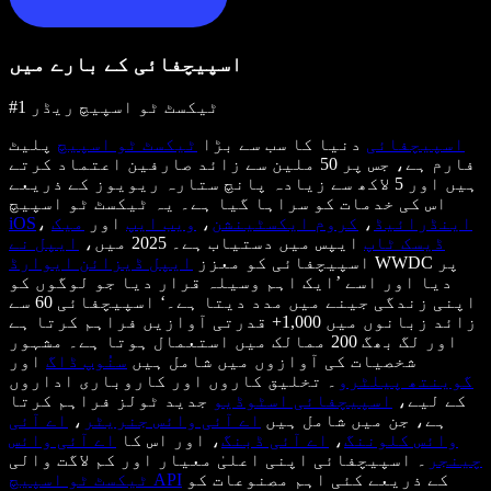
اسپیچفائی کے بارے میں
#1 ٹیکسٹ ٹو اسپیچ ریڈر
اسپیچفائی
دنیا کا سب سے بڑا
ٹیکسٹ ٹو اسپیچ
پلیٹ
فارم ہے، جس پر 50 ملین سے زائد صارفین اعتماد کرتے
ہیں اور 5 لاکھ سے زیادہ پانچ ستارہ ریویوز کے ذریعے
اس کی خدمات کو سراہا گیا ہے۔ یہ ٹیکسٹ ٹو اسپیچ
اینڈرائیڈ
،
کروم ایکسٹینشن
،
ویب ایپ
اور
میک
،
iOS
ڈیسک ٹاپ
ایپس میں دستیاب ہے۔ 2025 میں،
ایپل نے
WWDC پر
اسپیچفائی کو معزز
ایپل ڈیزائن ایوارڈ
دیا اور اسے ’ایک اہم وسیلہ قرار دیا جو لوگوں کو
اپنی زندگی جینے میں مدد دیتا ہے۔‘ اسپیچفائی 60 سے
زائد زبانوں میں 1,000+ قدرتی آوازیں فراہم کرتا ہے
اور لگ بھگ 200 ممالک میں استعمال ہوتا ہے۔ مشہور
شخصیات کی آوازوں میں شامل ہیں
سنُوپ ڈاگ
اور
گوینتھ پیلٹرو
۔ تخلیق کاروں اور کاروباری اداروں
کے لیے،
اسپیچفائی اسٹوڈیو
جدید ٹولز فراہم کرتا
ہے، جن میں شامل ہیں
اے آئی وائس جنریٹر
،
اے آئی
وائس کلوننگ
،
اے آئی ڈبنگ
، اور اس کا
اے آئی وائس
چینجر
۔ اسپیچفائی اپنی اعلیٰ معیار اور کم لاگت والی
کے ذریعے کئی اہم مصنوعات کو
ٹیکسٹ ٹو اسپیچ API