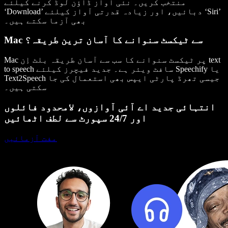
منتخب کریں۔ نئی آواز ڈاؤن لوڈ کرنے کیلئے
‘Download’ دبائیں، اور زیادہ قدرتی آواز کیلئے ‘Siri’
بھی آزما سکتے ہیں۔
Mac سے ٹیکسٹ سنوانے کا آسان ترین طریقہ؟
Mac پر ٹیکسٹ سنوانے کا سب سے آسان طریقہ بلٹ اِن text
to speech سافٹ ویئر ہے۔ جدید فیچرز کیلئے Speechify یا
Text2Speech جیسی تھرڈ پارٹی ایپس بھی استعمال کی جا
سکتی ہیں۔
انتہائی جدید اے آئی آوازوں، لامحدود فائلوں
اور 24/7 سپورٹ سے لطف اٹھائیں
مفت آزمائیں