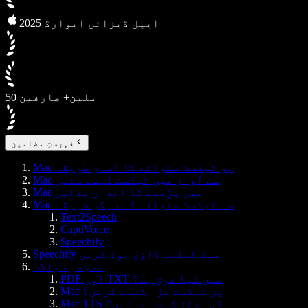
2025 ایپل ڈیزائن ایوارڈ
50 ملین+ صارفین
فہرستِ مضامین
Mac پر ٹیکسٹ سنوانے کا آسان طریقہ
Mac سے آواز میں ٹیکسٹ کیسے سنیں
Mac میں پڑھنے کا انداز بدلیں
Mac سے ٹیکسٹ سنوانے کے دیگر طریقے
Text2Speech
CaptiVoice
Speechify
Speechify میک کیلئے ڈاؤن لوڈ کریں
عمومی سوالات
PDF اور TXT میں کیا فرق ہے؟
Mac پر ٹیکسٹ بڑا کیسے کریں؟
Mac TTS کی آواز کیسے بدلیں؟