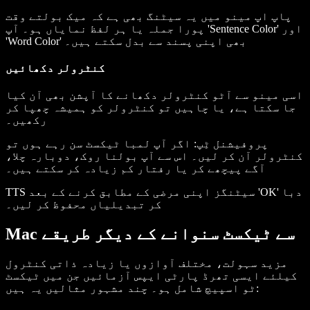
پاپ اپ مینو میں یہ سیٹنگ بھی ہے کہ میک بولتے وقت
پورا جملہ یا ہر لفظ نمایاں ہو۔ آپ 'Sentence Color' اور
'Word Color' بھی اپنی پسند سے بدل سکتے ہیں۔
کنٹرولر دکھائیں
اسی مینو سے آٹو کنٹرولر دکھانے کا آپشن بھی آن کیا
جا سکتا ہے، یا چاہیں تو کنٹرولر کو ہمیشہ چھپا کر
رکھیں۔
پروفیشنل ٹِپ:
اگر آپ لمبا ٹیکسٹ سن رہے ہوں تو
کنٹرولر آن کر لیں۔ اس سے آپ بولنا روک، دوبارہ چلا،
آگے پیچھے کر یا رفتار کم زیادہ کر سکتے ہیں۔
TTS سیٹنگز اپنی مرضی کے مطابق کرنے کے بعد 'OK' دبا
کر تبدیلیاں محفوظ کر لیں۔
Mac سے ٹیکسٹ سنوانے کے دیگر طریقے
مزید سہولت، مختلف آوازوں یا زیادہ ذاتی کنٹرول
کیلئے ایسی تھرڈ پارٹی ایپس آزمائیں جن میں ٹیکسٹ
ٹو اسپیچ شامل ہو۔ چند مشہور مثالیں یہ ہیں: