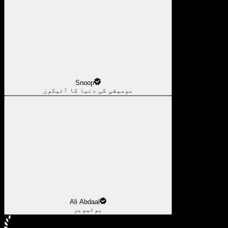
Snoop
موسیقی کی دنیا کا آئیکون
Ali Abdaal
یوٹیوبر