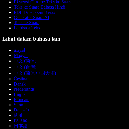
Ekstensi Chrome Teks ke Suara
Teks ke Suara Bahasa Hindi
PDF Dibacakan Keras
Generator Suara AI
Teks ke Suara
Pembaca Teks
Lihat dalam bahasa lain
العربية
Magyar
中文 (简体)
中文 (台灣)
中文 (简体 中国大陆)
Čeština
Dansk
Nederlands
English
Français
Suomi
Deutsch
हिन्दी
Italiano
日本語