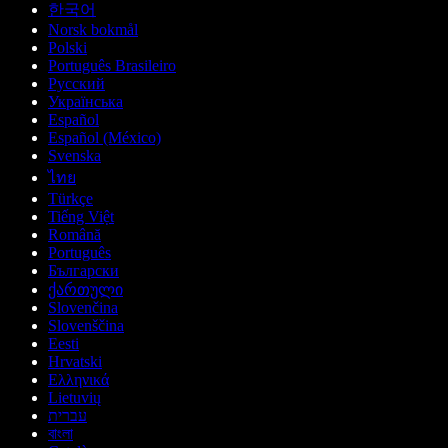
한국어
Norsk bokmål
Polski
Português Brasileiro
Русский
Українська
Español
Español (México)
Svenska
ไทย
Türkçe
Tiếng Việt
Română
Português
Български
ქართული
Slovenčina
Slovenščina
Eesti
Hrvatski
Ελληνικά
Lietuvių
עברית
বাংলা