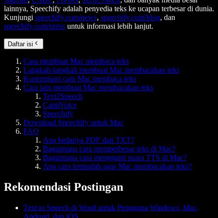
lainnya, Speechify adalah penyedia teks ke ucapan terbesar di dunia.
Kunjungi
speechify.com/news
,
speechify.com/blog
, dan
speechify.com/press
untuk informasi lebih lanjut.
Daftar isi
Cara membuat Mac membaca teks
Langkah-langkah membuat Mac membacakan teks
Kustomisasi cara Mac membaca teks
Cara lain membuat Mac membacakan teks
Text2Speech
CaptiVoice
Speechify
Download Speechify untuk Mac
FAQ
Apa bedanya PDF dan TXT?
Bagaimana cara memperbesar teks di Mac?
Bagaimana cara mengganti suara TTS di Mac?
Apa cara termudah agar Mac membacakan teks?
Rekomendasi Postingan
Text to Speech di Word untuk Pengguna Windows, Mac,
Android, dan iOS