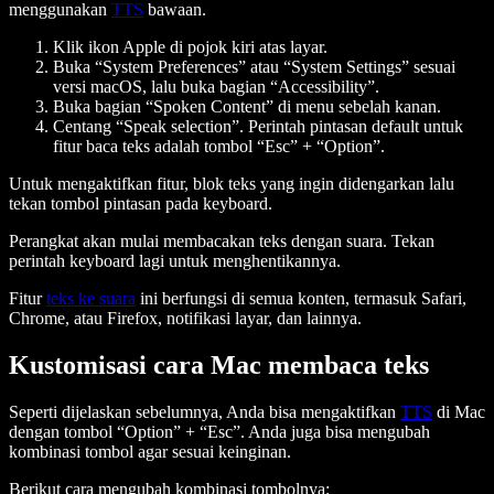
menggunakan
TTS
bawaan.
Klik ikon Apple di pojok kiri atas layar.
Buka “System Preferences” atau “System Settings” sesuai
versi macOS, lalu buka bagian “Accessibility”.
Buka bagian “Spoken Content” di menu sebelah kanan.
Centang “Speak selection”. Perintah pintasan default untuk
fitur baca teks adalah tombol “Esc” + “Option”.
Untuk mengaktifkan fitur, blok teks yang ingin didengarkan lalu
tekan tombol pintasan pada keyboard.
Perangkat akan mulai membacakan teks dengan suara. Tekan
perintah keyboard lagi untuk menghentikannya.
Fitur
teks ke suara
ini berfungsi di semua konten, termasuk Safari,
Chrome, atau Firefox, notifikasi layar, dan lainnya.
Kustomisasi cara Mac membaca teks
Seperti dijelaskan sebelumnya, Anda bisa mengaktifkan
TTS
di Mac
dengan tombol “Option” + “Esc”. Anda juga bisa mengubah
kombinasi tombol agar sesuai keinginan.
Berikut cara mengubah kombinasi tombolnya: