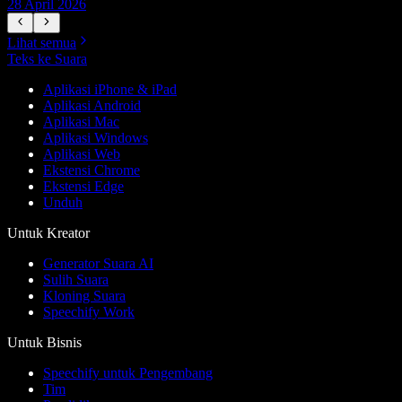
28 April 2026
1
Lihat semua
Teks ke Suara
Aplikasi iPhone & iPad
Aplikasi Android
Aplikasi Mac
Aplikasi Windows
Aplikasi Web
Ekstensi Chrome
Ekstensi Edge
Unduh
Untuk Kreator
Generator Suara AI
Sulih Suara
Kloning Suara
Speechify Work
Untuk Bisnis
Speechify untuk Pengembang
Tim