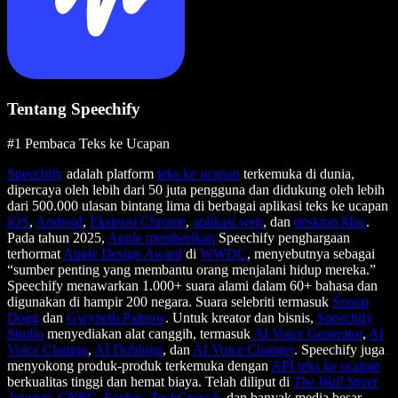
Tentang Speechify
#1 Pembaca Teks ke Ucapan
Speechify
adalah platform
teks ke ucapan
terkemuka di dunia,
dipercaya oleh lebih dari 50 juta pengguna dan didukung oleh lebih
dari 500.000 ulasan bintang lima di berbagai aplikasi teks ke ucapan
iOS
,
Android
,
Ekstensi Chrome
,
aplikasi web
, dan
desktop Mac
.
Pada tahun 2025,
Apple memberikan
Speechify penghargaan
terhormat
Apple Design Award
di
WWDC
, menyebutnya sebagai
“sumber penting yang membantu orang menjalani hidup mereka.”
Speechify menawarkan 1.000+ suara alami dalam 60+ bahasa dan
digunakan di hampir 200 negara. Suara selebriti termasuk
Snoop
Dogg
dan
Gwyneth Paltrow
. Untuk kreator dan bisnis,
Speechify
Studio
menyediakan alat canggih, termasuk
AI Voice Generator
,
AI
Voice Cloning
,
AI Dubbing
, dan
AI Voice Changer
. Speechify juga
menyokong produk-produk terkemuka dengan
API teks ke ucapan
berkualitas tinggi dan hemat biaya. Telah diliput di
The Wall Street
Journal
,
CNBC
,
Forbes
,
TechCrunch
, dan banyak media besar