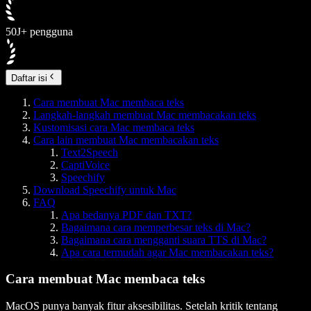
50J+ pengguna
Daftar isi
Cara membuat Mac membaca teks
Langkah-langkah membuat Mac membacakan teks
Kustomisasi cara Mac membaca teks
Cara lain membuat Mac membacakan teks
Text2Speech
CaptiVoice
Speechify
Download Speechify untuk Mac
FAQ
Apa bedanya PDF dan TXT?
Bagaimana cara memperbesar teks di Mac?
Bagaimana cara mengganti suara TTS di Mac?
Apa cara termudah agar Mac membacakan teks?
Cara membuat Mac membaca teks
MacOS punya banyak fitur aksesibilitas. Setelah kritik tentang