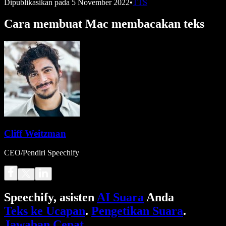
Dipublikasikan pada
5 November 2022
•
TTS
Cara membuat Mac membacakan teks
Cliff Weitzman
CEO/Pendiri Speechify
Speechify, asisten
AI Suara
Anda
Teks ke Ucapan
.
Pengetikan Suara
.
Jawaban Cepat
.