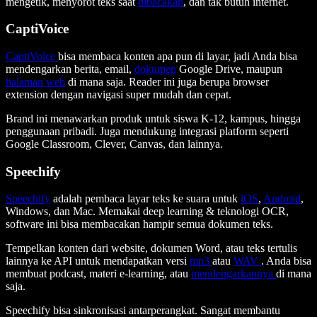
mengetik, menyorot teks saat
dibacakan
, dan tak butuh internet.
CaptiVoice
CaptiVoice
bisa membaca konten apa pun di layar, jadi Anda bisa
mendengarkan berita, email,
dokumen
Google Drive, maupun
halaman web
di mana saja. Reader ini juga berupa browser
extension dengan navigasi super mudah dan cepat.
Brand ini menawarkan produk untuk siswa K-12, kampus, hingga
penggunaan pribadi. Juga mendukung integrasi platform seperti
Google Classroom, Clever, Canvas, dan lainnya.
Speechify
Speechify
adalah pembaca layar teks ke suara untuk
iOS
,
Android
,
Windows, dan Mac. Memakai deep learning & teknologi OCR,
software ini bisa membacakan hampir semua dokumen teks.
Tempelkan konten dari website, dokumen Word, atau teks tertulis
lainnya ke API untuk mendapatkan versi
mp3
atau
WAV
. Anda bisa
membuat podcast, materi e-learning, atau
mendengarkannya
di mana
saja.
Speechify bisa sinkronisasi antarperangkat. Sangat membantu