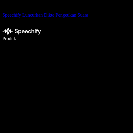
Speechify Luncurkan Dikte Pengetikan Suara
Menulis 5× lebih cepat dengan dikte suara
Produk
Pelajari lebih lanjut