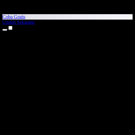
Coba Gratis
Unduh Sekarang
Produk
Teks ke Suara
Aplikasi iPhone & iPad
Aplikasi Android
Ekstensi Chrome
Ekstensi Edge
Aplikasi Web
Aplikasi Mac
Aplikasi Windows