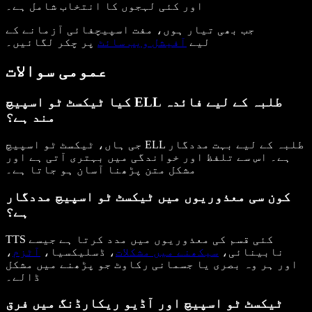
اور کئی لہجوں کا انتخاب شامل ہے۔
جب بھی تیار ہوں، مفت اسپیچفائی آزمانے کے
لیے
آفیشل ویب سائٹ
پر چکر لگائیں۔
عمومی سوالات
کیا ٹیکسٹ ٹو اسپیچ ELL طلبہ کے لیے فائدہ
مند ہے؟
جی ہاں، ٹیکسٹ ٹو اسپیچ ELL طلبہ کے لیے بہت مددگار
ہے۔ اس سے تلفظ اور خواندگی میں بہتری آتی ہے اور
مشکل متن پڑھنا آسان ہو جاتا ہے۔
کون سی معذوریوں میں ٹیکسٹ ٹو اسپیچ مددگار
ہے؟
TTS کئی قسم کی معذوریوں میں مدد کرتا ہے جیسے
نابینائی،
سیکھنے میں مشکلات
، ڈسلیکسیا،
آٹزم
،
اور ہر وہ بصری یا جسمانی رکاوٹ جو پڑھنے میں مشکل
ڈالے۔
ٹیکسٹ ٹو اسپیچ اور آڈیو ریکارڈنگ میں فرق