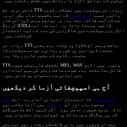
لوگوں کے لیے جو آٹزم یا ریڈنگ میں مشکل رکھتے ہیں۔
کافی عرصہ تک TTS زیادہ تر سیکھنے میں مشکلات رکھنے
والوں جیسے
ڈسلیکسیا
کے لیے مخصوص تھا، مگر اب یہ
سب کے لیے فائدہ مند ہے۔ یہ یونیویرسل ڈیزائن فار
لرننگ (UDL) کا حصہ سمجھا جاتا ہے۔ اساتذہ اسے
انگریزی سیکھنے میں شاگردوں کی مدد کے لیے استعمال
کرسکتے ہیں۔
زیادہ تر TTS سافٹ ویئر آج کلاؤڈ پر چلتا ہے، یعنی
متعدد ڈیوائسز پر فوری رسائی، جس سے سیکھنے کا
سلسلہ رکاوٹ کے بغیر جاری رہتا ہے۔
TTS مختلف فارمیٹس جیسے MP3، WAV وغیرہ میں آڈیو
فائل بنا سکتا ہے، جس سے سافٹ ویئر کی سہولیات اور
بھی آسانی سے دستیاب ہو جاتی ہیں۔
آج ہی اسپیچفائی آزما کر دیکھیں
اسپیچفائی
کا استعمال انتہائی آسان ہے۔ ایک
مفت
ورژن
موجود ہے، اور آپ
پریمیم
بھی آزما سکتے ہیں
تاکہ مزید فیچرز حاصل ہوں۔ اگر کہیں اٹک جائیں (جو
کم ہی ہوگا)، ویب سائٹ پر ٹیوٹوریلز دستیاب ہیں۔
بلٹ ان فیچرز میں ہائی لائٹنگ، رفتار میں تبدیلی