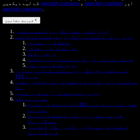
اور
speechify.com/blog
،
speechify.com/news
کے لیے دیکھیں
۔
speechify.com/press
فہرستِ مضامین
آواز کے ذریعے انگریزی کیسے سیکھیں
آواز والی ٹیکسٹ سے انگریزی سیکھنے کے فائدے
تلفظ کی رہنمائی
خواندگی میں اضافہ
پروف ریڈنگ
حوصلہ افزائی اور خوداعتمادی میں اضافہ
پریزنٹیشن میں مدد
اسپیچفائی—انگریزی سیکھنے کے لیے بہترین
TTS سروس
سیکھنے والوں کے لیے ٹیکسٹ ٹو اسپیچ کیوں مفید
ہے؟
آج ہی اسپیچفائی آزما کر دیکھیں
عمومی سوالات
کیا ٹیکسٹ ٹو اسپیچ ELL طلبہ کے لیے فائدہ
مند ہے؟
کون سی معذوریوں میں ٹیکسٹ ٹو اسپیچ
مددگار ہے؟
ٹیکسٹ ٹو اسپیچ اور آڈیو ریکارڈنگ میں
فرق کیا ہے؟