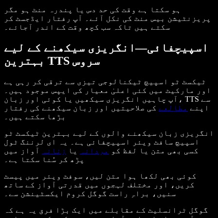
ہو سکتا ہے وقت کی حد دس یا پندرہ منٹ ہو مگر
پریزنٹیشن بیس منٹ کی نکل آئے۔ آپ رفتار ایڈجسٹ کر
سکتے ہیں تاکہ سب کچھ وقت کے اندر آجائے۔
اسپیچفائی—انگریزی سیکھنے کے لیے
بہترین TTS سروس
ٹیکسٹ ٹو اسپیچ ٹیکنالوجی تیزی سے ترقی کر رہی ہے
اور مارکیٹ میں کئی اعلیٰ معیار کی ایپس موجود ہیں۔
آپ چاہیں انگریزی سیکھیں یا کوئی اور زبان، TTS سے
اپنے
مطالعے
کی صلاحیتیں اور زبان سیکھنے کی رفتار
بڑھا سکتے ہیں۔
انگریزی زبان سیکھنے والوں کے لیے بہترین ٹیکسٹ ٹو
اسپیچ سافٹ ویئر اسپیچفائی ہے۔ یہ ای لرننگ ٹول
کسی بھی متن یا لفظ کو
مردانہ
یا
زنانہ
آواز میں
پڑھ کر سُنا سکتا ہے۔
کوئی بھی لکھا ہوا متن لیں، سوفٹ ویئر میں پیسٹ
کریں، اور مختلف لہجوں میں قدرتی آواز کے ساتھ
سنیں، براہِ راست گوگل کروم ایکسٹینشن سے۔
گوگل ٹرانسلیٹ کے مقابلے میں ایک بڑا فرق یہ ہے کہ