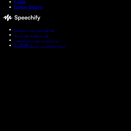
Català
Bahasa Melayu
کوکی کی ترجیحات
شرائط و ضوابط
پرائیویسی پالیسی
© اسپیچفائی انک 2026