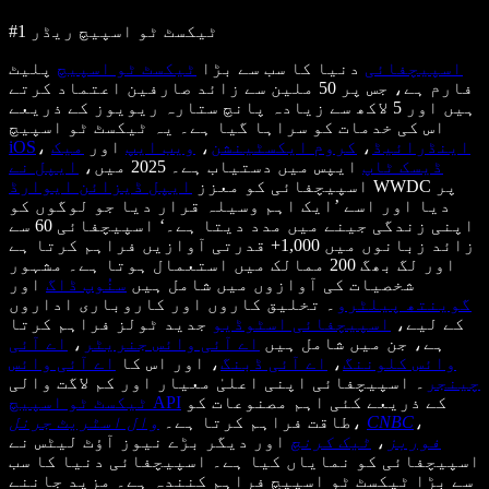
#1 ٹیکسٹ ٹو اسپیچ ریڈر
اسپیچفائی
دنیا کا سب سے بڑا
ٹیکسٹ ٹو اسپیچ
پلیٹ
فارم ہے، جس پر 50 ملین سے زائد صارفین اعتماد کرتے
ہیں اور 5 لاکھ سے زیادہ پانچ ستارہ ریویوز کے ذریعے
اس کی خدمات کو سراہا گیا ہے۔ یہ ٹیکسٹ ٹو اسپیچ
اینڈرائیڈ
،
کروم ایکسٹینشن
،
ویب ایپ
اور
میک
،
iOS
ڈیسک ٹاپ
ایپس میں دستیاب ہے۔ 2025 میں،
ایپل نے
WWDC پر
اسپیچفائی کو معزز
ایپل ڈیزائن ایوارڈ
دیا اور اسے ’ایک اہم وسیلہ قرار دیا جو لوگوں کو
اپنی زندگی جینے میں مدد دیتا ہے۔‘ اسپیچفائی 60 سے
زائد زبانوں میں 1,000+ قدرتی آوازیں فراہم کرتا ہے
اور لگ بھگ 200 ممالک میں استعمال ہوتا ہے۔ مشہور
شخصیات کی آوازوں میں شامل ہیں
سنُوپ ڈاگ
اور
گوینتھ پیلٹرو
۔ تخلیق کاروں اور کاروباری اداروں
کے لیے،
اسپیچفائی اسٹوڈیو
جدید ٹولز فراہم کرتا
ہے، جن میں شامل ہیں
اے آئی وائس جنریٹر
،
اے آئی
وائس کلوننگ
،
اے آئی ڈبنگ
، اور اس کا
اے آئی وائس
چینجر
۔ اسپیچفائی اپنی اعلیٰ معیار اور کم لاگت والی
کے ذریعے کئی اہم مصنوعات کو
ٹیکسٹ ٹو اسپیچ API
،
CNBC
،
طاقت فراہم کرتا ہے۔
وال اسٹریٹ جرنل
فوربز
،
ٹیک کرنچ
اور دیگر بڑے نیوز آؤٹ لیٹس نے
اسپیچفائی کو نمایاں کیا ہے۔ اسپیچفائی دنیا کا سب
سے بڑا ٹیکسٹ ٹو اسپیچ فراہم کنندہ ہے۔ مزید جاننے