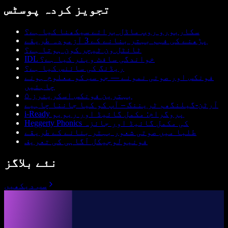
تجویز کردہ پوسٹس
سکاربورو روپ ماڈل برائے سیکھنا کیا ہے؟
پڑھنے کی فہم بہتر بنانے کے 3 آزمودہ طریقے
ٹائٹل ون ٹیچر کون ہوتا ہے؟
IDL خواندگی سافٹ ویئر کیا ہے؟
ریڈنگ کی سائنس کیا ہے؟
فونکس اور صوتی نمونے — جو سب کو معلوم ہونے
چاہئیں
۵ بہترین فونکس اسکرینرز
آرٹن-گیلنگھم ٹریننگ – آپ کو کیا جاننا چاہیے
i-Ready پروگرام: مکمل گائیڈ اور ریویو
Heggerty Phonics کی مکمل گائیڈ اور جائزہ
طلبا میں صوتی شعور بہتر بنانے کے طریقے
فونیولوجیکل آگاہی کی تعریف
نئے بلاگز
سب دیکھیں