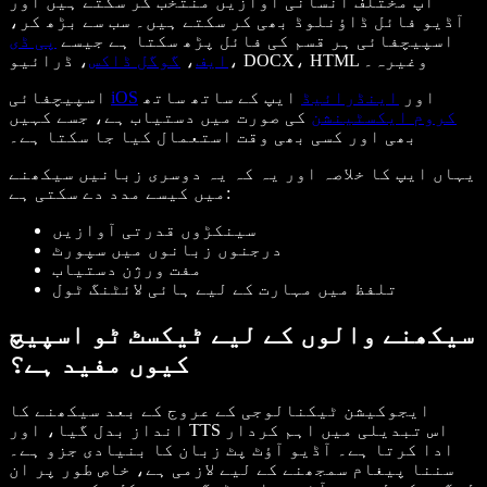
آپ مختلف انسانی آوازیں منتخب کر سکتے ہیں اور
آڈیو فائل ڈاؤنلوڈ بھی کر سکتے ہیں۔ سب سے بڑھ کر،
اسپیچفائی ہر قسم کی فائل پڑھ سکتا ہے جیسے
پی ڈی
، ڈرائیو، DOCX، HTML وغیرہ۔
ایف
،
گوگل ڈاکس
اور
اینڈرائیڈ
ایپ کے ساتھ ساتھ
iOS
اسپیچفائی
کروم ایکسٹینشن
کی صورت میں دستیاب ہے، جسے کہیں
بھی اور کسی بھی وقت استعمال کیا جا سکتا ہے۔
یہاں ایپ کا خلاصہ اور یہ کہ یہ دوسری زبانیں سیکھنے
میں کیسے مدد دے سکتی ہے:
سینکڑوں قدرتی آوازیں
درجنوں زبانوں میں سپورٹ
مفت ورژن دستیاب
تلفظ میں مہارت کے لیے ہائی لائٹنگ ٹول
سیکھنے والوں کے لیے ٹیکسٹ ٹو اسپیچ
کیوں مفید ہے؟
ایجوکیشن ٹیکنالوجی کے عروج کے بعد سیکھنے کا
انداز بدل گیا، اور TTS اس تبدیلی میں اہم کردار
ادا کرتا ہے۔ آڈیو آؤٹ پٹ زبان کا بنیادی جزو ہے۔
سننا پیغام سمجھنے کے لیے لازمی ہے، خاص طور پر ان