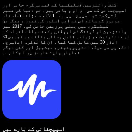
کلف وائتزمین ڈسلیکسیا کے لیے سرگرم حامی اور
اسپیچفائی کے سی ای او و بانی ہیں، جو دنیا کی نمبر
1 ٹیکسٹ ٹو اسپیچ ایپ ہے۔ 1 لاکھ سے زائد 5-اسٹار
ریویوز کے ساتھ اس نے ایپ اسٹور کی نیوز و میگزین
کیٹیگری میں پہلی پوزیشن حاصل کی۔ 2017 میں
وائتزمین کو لرننگ ڈس ایبلٹی رکھنے والے افراد کے
لیے انٹرنیٹ کو زیادہ قابلِ رسائی بنانے پر فوربس 30
انڈر 30 میں شامل کیا گیا۔ ان کا تذکرہ ایڈسرج،
انک، پی سی میگ، انٹرپرینیئر، میشیبل اور کئی دیگر
نمایاں پلیٹ فارمز پر آ چکا ہے۔
اسپیچفائی کے بارے میں