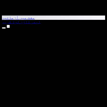
مفت میں آزمائیں
ابھی ڈاؤن لوڈ کریں
مصنوعات
متن کو آواز میں بدلیں
iPhone اور iPad ایپس
Android ایپ
Chrome ایکسٹینشن
Edge ایکسٹینشن
ویب ایپ
Mac ایپ