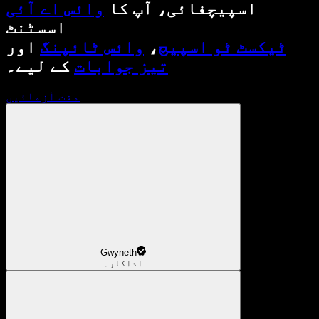
اسپیچفائی، آپ کا
وائس اے آئی
اسسٹنٹ
ٹیکسٹ ٹو اسپیچ
،
وائس ٹائپنگ
اور
تیز جوابات
کے لیے۔
مفت آزمائیں
Gwyneth
اداکارہ