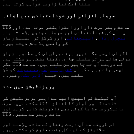
سننا ایک نیا زاویہ فراہم کرتا ہے۔
حوصلہ افزائی اور خوداعتمادی میں اضافہ
TTS سافٹ ویئر مزے دار اور انٹرایکٹو ہوتا ہے، اور
یہ آپ کی خوداعتمادی اور حوصلہ دونوں بڑھاتا ہے۔
نیچرل ریڈر
،
اسپیچفائی
، اور گوگل ٹرانسلیٹ زبان
کو واقعی جِلا بخش دیتے ہیں۔
اگر آپ ایسی جگہ نہیں رہتے جہاں آپ کی مطلوبہ زبان
بولی جاتی ہو تو سلسلہ جاری رکھنا مشکل ہو سکتا ہے۔
مگر TTS کے ذریعے آپ جب چاہیں سن سکتے ہیں۔ سب سے
اچھی بات یہ ہے کہ آپ
تقریباً ہر طرح کے مواد
کو سُن
سکتے ہیں، جیسے
آڈیو بکس
وغیرہ۔
پریزنٹیشن میں مدد
آپ ٹیکسٹ ٹو اسپیچ ایپس سے اپنی پریزنٹیشن کی
ٹائمنگ اور آواز کا اندازہ لگا سکتے ہیں۔ صرف
مائیکروسافٹ یا کوئی بھی ڈاکومنٹ کاپی کریں اور
TTS سافٹ ویئر سے سنیں۔
اس طریقے سے آپ درست رفتار کے ساتھ پڑھنے اور
سلائیڈز کے لیے کل وقت معلوم کر سکتے ہیں۔