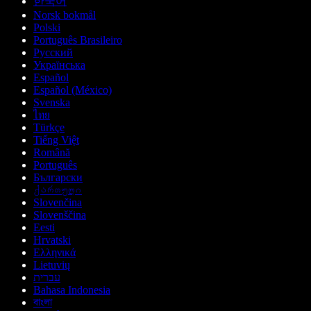
한국어
Norsk bokmål
Polski
Português Brasileiro
Русский
Українська
Español
Español (México)
Svenska
ไทย
Türkçe
Tiếng Việt
Română
Português
Български
ქართული
Slovenčina
Slovenščina
Eesti
Hrvatski
Ελληνικά
Lietuvių
עברית
Bahasa Indonesia
বাংলা