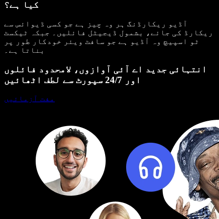
کیا ہے؟
آڈیو ریکارڈنگ ہر وہ چیز ہے جو کسی ڈیوائس سے
ریکارڈ کی جائے، بشمول ڈیجیٹل فائلیں۔ جبکہ ٹیکسٹ
ٹو اسپیچ وہ آڈیو ہے جو سافٹ ویئر خودکار طور پر
بناتا ہے۔
انتہائی جدید اے آئی آوازوں، لامحدود فائلوں
اور 24/7 سپورٹ سے لطف اٹھائیں
مفت آزمائیں