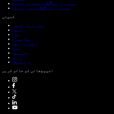
ٹیکسٹ ٹو اسپیچ API دستاویزات
وائس ایجنٹس API دستاویزات
کمپنی
ہمارے بارے میں
رابطہ
بلاگ
ملازمتیں
ایفیلی ایٹس
مدد
اسٹیٹس
پریس
برانڈ کٹ
اسپیچفائی کو فالو کریں