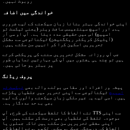
روبوٹ نہیں۔
خواندگی میں اضافہ
اپنی خواندگی بہتر بنانا زبان سیکھنے کے لیے ضروری
ہے، اور اسپچ سینتھیسس سافٹ ویئر (یعنی ٹیکسٹ ٹو
اسپیچ) اس میں حقیقی مدد دیتا ہے۔ آپ او سی آر
(آپٹیکل کریکٹر ریکگنیشن) ٹیکنالوجی سے مشکل
تحریریں اسکین کرا کر انہیں سن سکتے ہیں۔
جب آپ روزانہ مشکل تحریریں سننے کی پریکٹس کرتے
ہیں تو چند ہی ہفتوں میں آپ کی مہارتیں نمایاں طور
پر بہتر ہو جاتی ہیں۔
پروف ریڈنگ
پیشہ ور افراد اور مقامی بولنے والے بھی
ٹیکسٹ ٹو
اسپیچ
ٹیکنالوجی سے اپنی تحریر میں غلطیاں پکڑتے
ہیں۔ اسی لیے یہ غیرملکی زبان سیکھنے والوں کے لیے
بھی بے حد مددگار ہے۔
نئے الفاظ کا تلفظ سیکھنے کی طرح، آپ TTS سے اپنی
موجودہ تلفظ کی غلطیاں بھی درست کر سکتے ہیں۔ آپ
اپنی مشقی تحریریں سن سکتے ہیں تاکہ جملوں یا
الفاظ کی درستگی چیک ہو سکے۔ لکھے ہوئے الفاظ کو