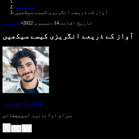
ہوم
ڈویلپرز کے لیے Speechify
سیکھنا
آواز کے ذریعے انگریزی کیسے سیکھیں
تاریخِ اشاعت
14 دسمبر، 2022
•
سیکھنا
آواز کے ذریعے انگریزی کیسے سیکھیں
کلف وائتزمین
سی ای او / بانی، اسپیچفائی