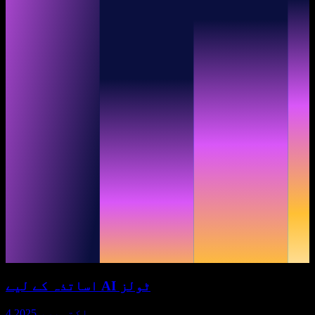
اساتذہ کے لیے AI ٹولز
4 اکتوبر، 2025