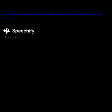
اسپیچیفائی وائس ٹائپنگ ڈکٹیٹیشن متعارف کروا
رہا ہے
وائس ٹائپنگ کے ساتھ 5 گنا تیزی سے لکھیں
مصنوعات
مزید جانیں