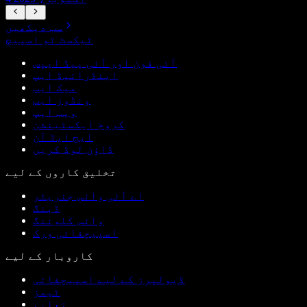
سب دیکھیں
ٹیکسٹ ٹو اسپیچ
آئی فون اور آئی پیڈ ایپس
اینڈرائیڈ ایپ
میک ایپ
ونڈوز ایپ
ویب ایپ
کروم ایکسٹینشن
ایج ایڈ آن
ڈاؤن لوڈ کریں
تخلیق کاروں کے لیے
اے آئی وائس جنریٹر
ڈبنگ
وائس کلوننگ
اسپیچفائی ورک
کاروبار کے لیے
ڈیولپرز کے لیے اسپیچفائی
ٹیمز
تعلیم