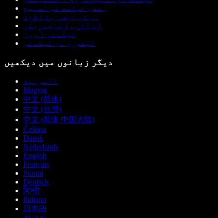
ہندی ٹیکسٹ ٹو اسپیچ
پی ڈی ایف ریڈ الاؤڈ
اے آئی وائس جنریٹر
ٹیکستو آ ووز
لیطوری دی ٹیکسٹو
دیگر زبانوں میں دیکھیں
العربية
Magyar
中文 (简体)
中文 (台灣)
中文 (简体 中国大陆)
Čeština
Dansk
Nederlands
English
Français
Suomi
Deutsch
हिन्दी
Italiano
日本語