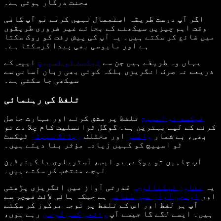
محنت درکار ہوتی ہے۔
اگر آپ درست طریقہ استعمال نہیں کرتے تو آپ کافی
وقت اہم چیزیں سیکھنے کے بجائے غیر ضروری طریقوں
میں ضائع کر سکتے ہیں۔ یہ آپ کی پیش رفت کو روک سکتا
ہے اور مایوسی بھی پیدا کرسکتا ہے۔
یہاں وہ طریقے ہیں جن سے
ٹیکسٹ ٹو اسپیچ
ایپس کے
ذریعے نہ صرف انگریزی بلکہ کوئی بھی زبان آسانی سے
سیکھی جا سکتی ہے۔
تلفظ کی رہنمائی
ٹیکسٹ ٹو اسپیچ
تلفظ پر مشق کرنے اور مہارت حاصل
کرنے کے لیے بہترین ہے۔ گوگل ٹرانسلیٹ کام چلا دے تو
بھی، بے شمار
وائسز
اور مختلف
ریڈنگ سپیڈز
ٹیکسٹ
ٹو اسپیچ کو کہیں زیادہ مؤثر بنا دیتے ہیں۔
آپ چاہیں تو یوکے، یو ایس، آسٹریلوی یا کینیڈین
لہجے منتخب کر سکتے ہیں۔
یہ
معاون ٹیکنالوجی
قدرتی آواز میں انگریزی پڑھتی
اور
اونچی آواز میں سُناتی
ہے جبکہ ہائی لائٹ فیچر سے
آپ ہر لفظ اور اس کے تلفظ پر توجہ مرکوز کر سکتے
ہیں۔ ایسے لگے گا جیسے آپ
واقعی کسی کو سن
رہے ہوں،