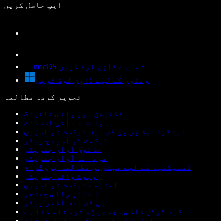
ایپ حاصل کریں
macOS کے لیے ڈاؤن لوڈ کریں
ونڈوز کے لیے ڈاؤن لوڈ کریں
تجویز کردہ مطالعہ
ڈکٹیشن اور وائس ٹائپنگ
وائس اے آئی اسسٹنٹ
اینڈرائیڈ پر پی ڈی ایف ٹیکسٹ ٹو اسپیچ
ٹیکسٹ ٹو اسپیچ ریڈر
خاتون آواز جنریٹر
مردانہ آواز جنریٹر
ڈسلیکسیا کے لیے بہترین مطالعہ پروگرام
روبوٹ وائس جنریٹر
اینیمے ٹیکسٹ ٹو اسپیچ
اے آئی وائس چینجر
پی ڈی ایف آڈیو ریڈر
کیا گوگل ڈاکس مجھے پڑھ کر سنا سکتا ہے
ٹیکسٹ ٹو اسپیچ کروم ایکسٹینشن