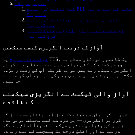
عمومی سوالات
کیا ٹیکسٹ ٹو اسپیچ ELL طلبہ کے لیے فائدہ
مند ہے؟
کون سی معذوریوں میں ٹیکسٹ ٹو اسپیچ
مددگار ہے؟
ٹیکسٹ ٹو اسپیچ اور آڈیو ریکارڈنگ میں
فرق کیا ہے؟
آواز کے ذریعے انگریزی کیسے سیکھیں
ٹیکسٹ ٹو اسپیچ
یا TTS، ایک طاقتور خودکار سسٹم ہے
جو سیکھنے کے کئی مراحل میں مدد دیتا ہے۔ اگر آپ
انگریزی سیکھ رہے ہیں تو یہ طریقہ آپ کی رفتار بڑھا
سکتا ہے۔ ہم نے یہاں وہ سب جمع کیا ہے جو آپ کو جاننا
چاہیے۔
آواز والی ٹیکسٹ سے انگریزی سیکھنے
کے فائدے
غیر ملکی زبان سیکھنے کا عمل اور رفتار — مثال کے
طور پر انگریزی — ہر فرد کے لیے مختلف ہوتی ہے۔
زبان کی بنیادی باتیں سیکھنا نسبتاً آسان ہے مگر
درمیانے اور اعلیٰ درجے تک پہنچنے کے لیے زیادہ