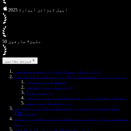
2025 ایپل ڈیزائن ایوارڈ
50 ملین+ صارفین
فہرستِ مضامین
آواز کے ذریعے انگریزی کیسے سیکھیں
آواز والی ٹیکسٹ سے انگریزی سیکھنے کے فائدے
تلفظ کی رہنمائی
خواندگی میں اضافہ
پروف ریڈنگ
حوصلہ افزائی اور خوداعتمادی میں اضافہ
پریزنٹیشن میں مدد
اسپیچفائی—انگریزی سیکھنے کے لیے بہترین
TTS سروس
سیکھنے والوں کے لیے ٹیکسٹ ٹو اسپیچ کیوں مفید
ہے؟
آج ہی اسپیچفائی آزما کر دیکھیں