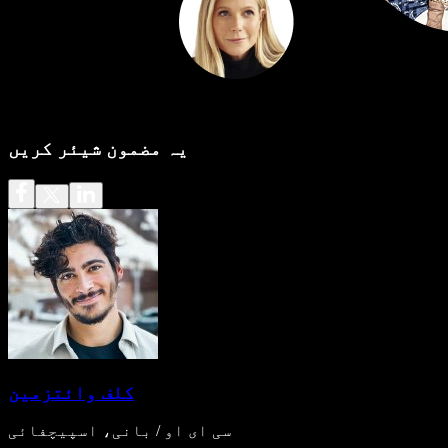
یہ مضمون شیئر کریں
کلف وائتزمین
سی ای او / بانی، اسپیچفائی