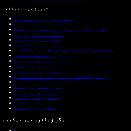
تجویز کردہ مطالعہ
ڈکٹیشن اور وائس ٹائپنگ
وائس اے آئی اسسٹنٹ
اینڈرائیڈ پر پی ڈی ایف ٹیکسٹ ٹو اسپیچ
ٹیکسٹ ٹو اسپیچ ریڈر
خاتون آواز جنریٹر
مردانہ آواز جنریٹر
ڈسلیکسیا کے لیے بہترین مطالعہ پروگرام
روبوٹ وائس جنریٹر
اینیمے ٹیکسٹ ٹو اسپیچ
اے آئی وائس چینجر
پی ڈی ایف آڈیو ریڈر
کیا گوگل ڈاکس مجھے پڑھ کر سنا سکتا ہے
ٹیکسٹ ٹو اسپیچ کروم ایکسٹینشن
ہندی ٹیکسٹ ٹو اسپیچ
پی ڈی ایف ریڈ الاؤڈ
اے آئی وائس جنریٹر
ٹیکستو آ ووز
لیطوری دی ٹیکسٹو
دیگر زبانوں میں دیکھیں
العربية