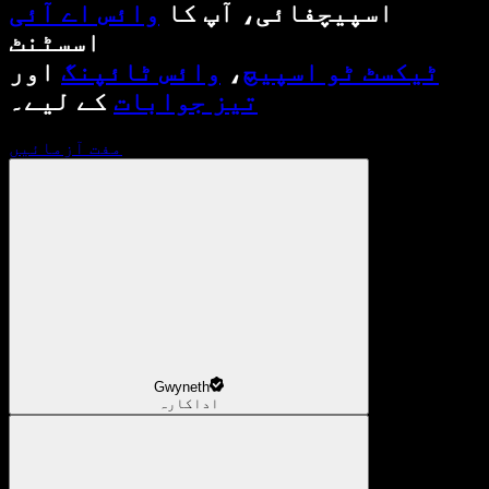
اسپیچفائی، آپ کا
وائس اے آئی
اسسٹنٹ
ٹیکسٹ ٹو اسپیچ
،
وائس ٹائپنگ
اور
تیز جوابات
کے لیے۔
مفت آزمائیں
Gwyneth
اداکارہ