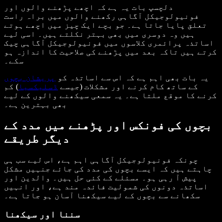
دلچسپ بات یہ ہے کہ اچھے پڑھنے والوں اور
فونیولوجیکل آگاہی رکھنے والوں میں براہ راست
تعلق پایا جاتا ہے۔ جو بچے ایک چیز میں اچھے ہوتے
ہیں وہ دوسری میں بھی بہتر نکلتے ہیں۔ اسی لیے
اساتذہ پرائمری کلاسوں میں فونیولوجیکل آگاہی چیک
کرتے ہیں تاکہ بعد میں پڑھنے کی صلاحیت کا اندازہ ہو
سکے۔
یہ بات بھی اہم ہے کہ اس سے اساتذہ کو
پریشان بچوں
کے ساتھ کام کرنے اور مشکلات (جیسے
ڈسلیکسیا
) کم
کرنے کا موقع ملتا ہے۔ یہ سمعی سیکھنے والوں کے لیے
بھی بہترین ہے۔
بچوں کی فونکس اور پڑھنے میں مدد کے
دیگر طریقے
چونکہ فونیولوجیکل آگاہی اہم ہے، اس لیے سب ہی
چاہتے ہیں کہ ایسے بچوں کی مدد کی جائے جنہیں مشکل
پیش آ رہی ہو۔ مسئلے کے کئی حل ہیں۔ والدین اور
اساتذہ دونوں کی شمولیت فائدہ مند ہے، اور انہیں
سکھانے سے بچوں کے لیے سیکھنا آسان ہو جاتا ہے۔
سننا اور سیکھنا