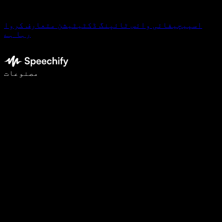
اسپیچیفائی وائس ٹائپنگ ڈکٹیٹیشن متعارف کروا
رہا ہے
وائس ٹائپنگ کے ساتھ 5 گنا تیزی سے لکھیں
مصنوعات
مزید جانیں