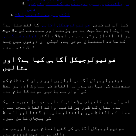
دریافت کریں اور بچے کو سیکھنے کی ترغیب
دیں
اکثر پوچھے گئے سوالات
کیا آپ نے کبھی
فونیولوجیکل آگاہی
کا لفظ سنا ہے؟
یہ ایک اہم صلاحیت ہے جو پڑھنے اور سمجھنے کی صلاحیت
پر اثرانداز ہوتی ہے۔ یہ اصطلاح اکثر
فونیمک آگاہی
کے ساتھ استعمال ہوتی ہے، لیکن ان دونوں میں چند
فرق بھی ہیں۔
فونیولوجیکل آگاہی کیا ہے؟ اور
مثالیں
فونیولوجیکل آگاہی آوازوں اور زبان کے نظام کو
سمجھنے کی مہارت ہے۔ یہ الفاظ کی بناوٹ اور ہر لفظ
کی آواز سے باخبر ہونے کا نام ہے۔
اسی لیے یہ کامیاب پڑھائی کے اہم عوامل میں سے ایک
ہے۔ مثال کے طور پر قافیہ والے الفاظ پہچاننا،
جملے کو الفاظ میں بانٹنا، سلیبلز گننا اور الفاظ
کی پہچان شامل ہیں۔
فونیولوجیکل آگاہی کی کئی اقسام ہیں، اور سب سے
واقف ہونا بہت ضروری ہے۔