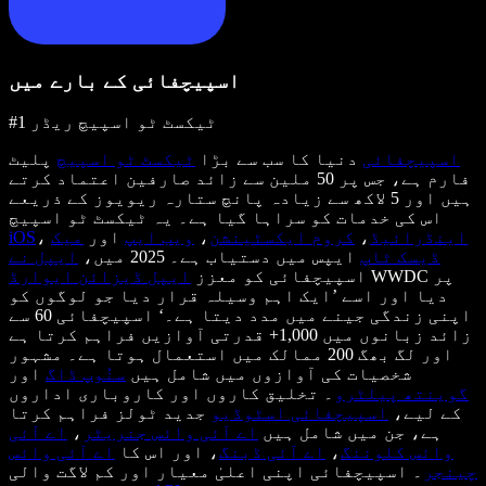
اسپیچفائی کے بارے میں
#1 ٹیکسٹ ٹو اسپیچ ریڈر
اسپیچفائی
دنیا کا سب سے بڑا
ٹیکسٹ ٹو اسپیچ
پلیٹ
فارم ہے، جس پر 50 ملین سے زائد صارفین اعتماد کرتے
ہیں اور 5 لاکھ سے زیادہ پانچ ستارہ ریویوز کے ذریعے
اس کی خدمات کو سراہا گیا ہے۔ یہ ٹیکسٹ ٹو اسپیچ
اینڈرائیڈ
،
کروم ایکسٹینشن
،
ویب ایپ
اور
میک
،
iOS
ڈیسک ٹاپ
ایپس میں دستیاب ہے۔ 2025 میں،
ایپل نے
WWDC پر
اسپیچفائی کو معزز
ایپل ڈیزائن ایوارڈ
دیا اور اسے ’ایک اہم وسیلہ قرار دیا جو لوگوں کو
اپنی زندگی جینے میں مدد دیتا ہے۔‘ اسپیچفائی 60 سے
زائد زبانوں میں 1,000+ قدرتی آوازیں فراہم کرتا ہے
اور لگ بھگ 200 ممالک میں استعمال ہوتا ہے۔ مشہور
شخصیات کی آوازوں میں شامل ہیں
سنُوپ ڈاگ
اور
گوینتھ پیلٹرو
۔ تخلیق کاروں اور کاروباری اداروں
کے لیے،
اسپیچفائی اسٹوڈیو
جدید ٹولز فراہم کرتا
ہے، جن میں شامل ہیں
اے آئی وائس جنریٹر
،
اے آئی
وائس کلوننگ
،
اے آئی ڈبنگ
، اور اس کا
اے آئی وائس
چینجر
۔ اسپیچفائی اپنی اعلیٰ معیار اور کم لاگت والی