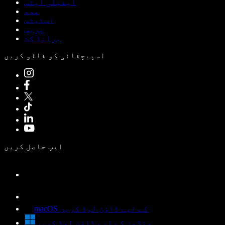
ایفیلی ایٹس
مدد
اسٹیٹس
پریس
برانڈ کٹ
اسپیچفائی کو فالو کریں
ایپ حاصل کریں
macOS کے لیے ڈاؤن لوڈ کریں
ونڈوز کے لیے ڈاؤن لوڈ کریں