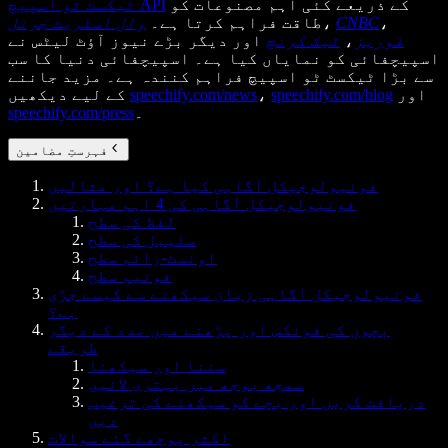
کے ذریعے کئی اہم مصنوعات کو
ٹیکسٹ ٹو اسپیچ API
،
CNBC
،
طاقت فراہم کرتا ہے۔
وال اسٹریٹ جرنل
فوربز
،
ٹیک کرنچ
اور دیگر بڑے نیوز آؤٹ لیٹس نے
اسپیچفائی کو نمایاں کیا ہے۔ اسپیچفائی دنیا کا سب
سے بڑا ٹیکسٹ ٹو اسپیچ فراہم کنندہ ہے۔ مزید جاننے
اور
speechify.com/blog
،
speechify.com/news
کے لیے دیکھیں
۔
speechify.com/press
فہرستِ مضامین
فونیولوجیکل آگاہی کیا ہے؟ اور مثالیں
فونیولوجیکل آگاہی کی 4 اہم مہارتیں
لفظ کی سطح
سلیبل کی سطح
اونسٹ-رائم سطح
فونیم سطح
فونیولوجیکل آگاہی زبان سیکھنے سے کیسے جڑی
ہے؟
بچوں کی فونکس اور پڑھنے میں مدد کے دیگر
طریقے
سننا اور سیکھنا
سمجھ بوجھ میں بہتری لائیں
دریافت کریں اور بچے کو سیکھنے کی ترغیب
دیں
اکثر پوچھے گئے سوالات