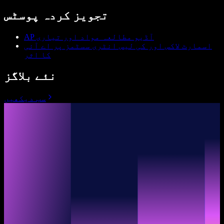
تجویز کردہ پوسٹس
AP آڈیو مطالعہ مواد اور تیاری
اسمارٹ لاکس اور کی لیس انٹری سسٹمز پر اے آئی
کا اثر
نئے بلاگز
سب دیکھیں