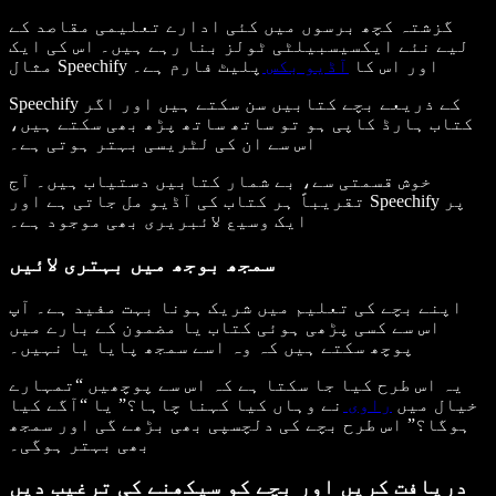
گزشتہ کچھ برسوں میں کئی ادارے تعلیمی مقاصد کے
لیے نئے ایکسیسبیلٹی ٹولز بنا رہے ہیں۔ اس کی ایک
پلیٹ فارم ہے۔
مثال Speechify اور اس کا
آڈیو بکس
Speechify کے ذریعے بچے کتابیں سن سکتے ہیں اور اگر
کتاب ہارڈ کاپی ہو تو ساتھ ساتھ پڑھ بھی سکتے ہیں،
اس سے ان کی لٹریسی بہتر ہوتی ہے۔
خوش قسمتی سے، بے شمار کتابیں دستیاب ہیں۔ آج
تقریباً ہر کتاب کی آڈیو مل جاتی ہے اور Speechify پر
ایک وسیع لائبریری بھی موجود ہے۔
سمجھ بوجھ میں بہتری لائیں
اپنے بچے کی تعلیم میں شریک ہونا بہت مفید ہے۔ آپ
اس سے کسی پڑھی ہوئی کتاب یا مضمون کے بارے میں
پوچھ سکتے ہیں کہ وہ اسے سمجھ پایا یا نہیں۔
یہ اس طرح کیا جا سکتا ہے کہ اس سے پوچھیں “تمہارے
خیال میں
راوی
نے وہاں کیا کہنا چاہا؟” یا “آگے کیا
ہوگا؟” اس طرح بچے کی دلچسپی بھی بڑھے گی اور سمجھ
بھی بہتر ہوگی۔
دریافت کریں اور بچے کو سیکھنے کی ترغیب دیں