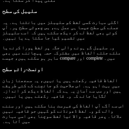
معنی پیدا کر سکتا ہے۔
سلیبل کی سطح
اگلی مہارت کسی لفظ کو سلیبلز میں بانٹنا ہے۔ یہ
جملے کی سطح جیسا ہی عمل ہے، بس چھوٹی سطح پر۔ آپ
کوئی بھی لفظ لے کر دیکھ سکتے ہیں کہ اسے سلیبلز
میں تقسیم کیا جا سکتا ہے یا نہیں۔
وہ سلیبل گم ہونے والی جگہ پر لفظ پورا کرنے یا
ملتے جلتے الفاظ میں مشترکہ حصہ پہچاننے میں بھی
ماہر ہو سکتے ہیں، جیسے compare اور complete میں۔
اونسٹ-رائم سطح
الفاظ قافیہ رکھتے ہیں یا نہیں، یہ سمجھنا زبان
میں بہت اہم ہے۔ اس صلاحیت کو جانچنے کے کئی طریقے
ہیں اور سب سے آسان یہ ہے کہ الفاظ دیکھ کر اندازہ
لگایا جائے کہ وہ قافیہ رکھتے ہیں یا نہیں۔
اس سے آگے آپ الفاظ کی فہرست بنا سکتے ہیں اور سننے
والے کو وہ لفظ ڈھونڈنے کو کہیں جو قافیہ نہیں
ملاتا۔ پھر قافیہ والا نیا لفظ سوچنا بھی اسی مہارت
میں آتا ہے۔