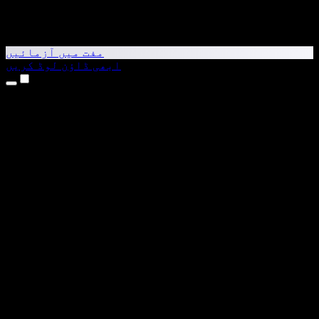
مفت میں آزمائیں
ابھی ڈاؤن لوڈ کریں
مصنوعات
متن کو آواز میں بدلیں
iPhone اور iPad ایپس
Android ایپ
Chrome ایکسٹینشن
Edge ایکسٹینشن
ویب ایپ
Mac ایپ