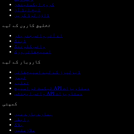
کروم ایکسٹینشن
ایج ایڈ آن
ڈاؤن لوڈ کریں
تخلیق کاروں کے لیے
اے آئی وائس جنریٹر
ڈبنگ
وائس کلوننگ
اسپیچفائی ورک
کاروبار کے لیے
ڈیولپرز کے لیے اسپیچفائی
ٹیمز
تعلیم
ٹیکسٹ ٹو اسپیچ API دستاویزات
وائس ایجنٹس API دستاویزات
کمپنی
ہمارے بارے میں
رابطہ
بلاگ
ملازمتیں