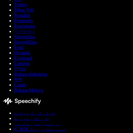
Türkçe
Tiếng Việt
Română
Português
Български
ქართული
Slovenčina
Slovenščina
Eesti
Hrvatski
Ελληνικά
Lietuvių
עברית
Bahasa Indonesia
বাংলা
Català
Bahasa Melayu
کوکی کی ترجیحات
شرائط و ضوابط
پرائیویسی پالیسی
© اسپیچفائی انک 2026