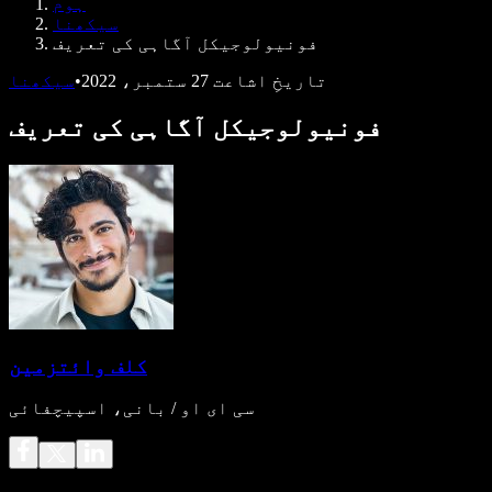
ہوم
ڈویلپرز کے لیے Speechify
سیکھنا
فونیولوجیکل آگاہی کی تعریف
تاریخِ اشاعت
27 ستمبر، 2022
•
سیکھنا
فونیولوجیکل آگاہی کی تعریف
کلف وائتزمین
سی ای او / بانی، اسپیچفائی