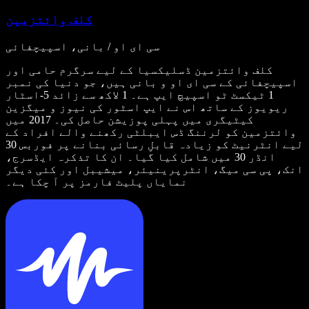
کلف وائتزمین
سی ای او / بانی، اسپیچفائی
کلف وائتزمین ڈسلیکسیا کے لیے سرگرم حامی اور
اسپیچفائی کے سی ای او و بانی ہیں، جو دنیا کی نمبر
1 ٹیکسٹ ٹو اسپیچ ایپ ہے۔ 1 لاکھ سے زائد 5-اسٹار
ریویوز کے ساتھ اس نے ایپ اسٹور کی نیوز و میگزین
کیٹیگری میں پہلی پوزیشن حاصل کی۔ 2017 میں
وائتزمین کو لرننگ ڈس ایبلٹی رکھنے والے افراد کے
لیے انٹرنیٹ کو زیادہ قابلِ رسائی بنانے پر فوربس 30
انڈر 30 میں شامل کیا گیا۔ ان کا تذکرہ ایڈسرج،
انک، پی سی میگ، انٹرپرینیئر، میشیبل اور کئی دیگر
نمایاں پلیٹ فارمز پر آ چکا ہے۔