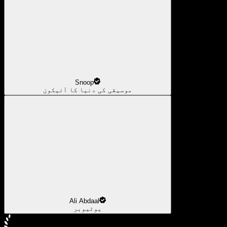
Snoop
موسیقی کی دنیا کا آئیکون
Ali Abdaal
یوٹیوبر