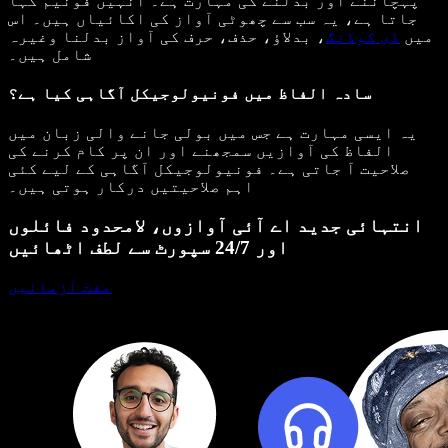
پہچاننے اور بدلنے کی مہارت ہے۔ انہیں فونیم کہا
جاتا ہے، یہ سب سے چھوٹی آواز کی اکائیاں ہیں۔ اس
میں
ڈی کوڈنگ
، بدلاؤ، حذف، حرف کی آواز بدلنا وغیرہ
شامل ہیں۔
سادہ الفاظ میں فونیولوجیکل آگاہی کیا ہے؟
یہ ایسی مہارت ہے جس میں بولی جانے والی زبان میں
الفاظ کی آوازیں سمجھنے اور ان پر کام کرنے کی
صلاحیت آ جاتی ہے۔ فونیولوجیکل آگاہی کے لیے کئی
اہم صلاحیتیں درکار ہوتی ہیں۔
انتہائی جدید اے آئی آوازوں، لامحدود فائلوں
اور 24/7 سپورٹ سے لطف اٹھائیں
مفت آزمائیں