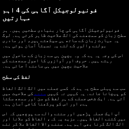
فونیولوجیکل آگاہی کی 4 اہم
مہارتیں
فونیولوجیکل آگاہی کی چار بنیادی سطحیں ہیں۔ ہر
سطح زبان کو سمجھنے کی الگ صلاحیت ظاہر کرتی ہے۔ لوگ
یہ مہارت زبان کے ساتھ ہی سیکھتے ہیں، اور مادری
بولنے والوں کے لئے یہ نسبتاً آسان ہوتی ہے۔
اس کی وجہ یہ ہے کہ وہ بچپن ہی سے زبان کے ماحول میں
رہتے ہیں۔ حروف اور آوازوں کا اصول سمجھنے کی
صلاحیت بچپن میں ہی سامنے آ جاتی ہے۔
لفظ کی سطح
سب سے پہلی سطح یہ ہے کہ کسی جملے میں الگ الگ الفاظ
کو پہچانا جائے۔ یہ کہیں نہ کہیں
سننے
کی صلاحیت میں
آتی ہے۔ ایک شخص جملے کے ہر لفظ کو سن اور سمجھ سکتا
ہے، اور اس کو پرکھنا کافی آسان ہے۔
آپ ایک جملہ پڑھیں اور سننے والے سے پوچھیں کہ اس
میں کتنے الفاظ ہیں۔ مزید یہ کہ، الفاظ کو ملانا اور
الگ الگ کرنا بھی اہم ہے۔ سننے والا الفاظ ملا کر نئے