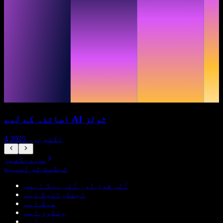
اساتذہ کے لیے AI ٹولز
4 اکتوبر، 2025
سب دیکھیں
ٹیکسٹ ٹو اسپیچ
آئی فون اور آئی پیڈ ایپس
اینڈرائیڈ ایپ
میک ایپ
ونڈوز ایپ
ویب ایپ