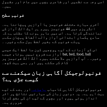
اسی وجہ سے نظمیں اور شاعری بچوں میں عام اور مقبول
ہیں۔
فونیم سطح
آخری مہارت مختلف فونیمز یا آوازیں پہچاننا ہے۔
انگریزی میں 44 فونیمز ہیں، ہر ایک الگ آواز کی
نمائندگی کرتا ہے۔ اس میں ماہر ہونے کا مطلب ہے کہ
سامع یکساں ابتدائی آواز والے الفاظ پہچان سکے،
پہلے فونیم کے بغیر لفظ بول سکے وغیرہ۔
اس کو آزمانے کے لیے پوچھیں کون سا لفظ ایک جیسی
آواز سے شروع نہیں ہوتا، جیسے bat, bed, food, ball
وغیرہ۔ آپ آوازیں ملا سکتے ہیں، الگ الگ فونیمز پر
کام کر سکتے ہیں اور بھی بہت کچھ۔
فونیولوجیکل آگاہی زبان سیکھنے سے
کیسے جڑی ہے؟
فونیولوجیکل آگاہی کامیاب
پڑھائی
اور ہجے کے لیے
بہت اہم ہے۔ یہ دونوں زبان کی مہارتیں نتائج پر اثر
انداز ہوتی ہیں، اور بچوں کے لیے ان کی مشق کرنا
ضروری ہے۔