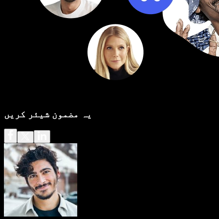
یہ مضمون شیئر کریں