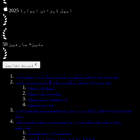
2025 ایپل ڈیزائن ایوارڈ
50 ملین+ صارفین
فہرستِ مضامین
فونیولوجیکل آگاہی کیا ہے؟ اور مثالیں
فونیولوجیکل آگاہی کی 4 اہم مہارتیں
لفظ کی سطح
سلیبل کی سطح
اونسٹ-رائم سطح
فونیم سطح
فونیولوجیکل آگاہی زبان سیکھنے سے کیسے جڑی
ہے؟
بچوں کی فونکس اور پڑھنے میں مدد کے دیگر
طریقے
سننا اور سیکھنا
سمجھ بوجھ میں بہتری لائیں