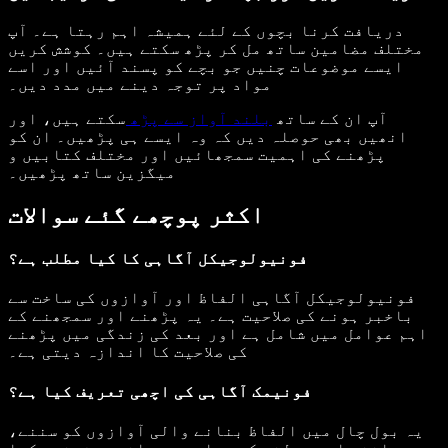
دریافت کرنا بچوں کے لئے ہمیشہ اہم رہتا ہے۔ آپ
مختلف مضامین ساتھ مل کر پڑھ سکتے ہیں۔ کوشش کریں
ایسے موضوعات چنیں جو بچے کو پسند آئیں اور اسے
مواد پر توجہ دینے میں مدد دیں۔
آپ ان کے ساتھ
بلند آواز سے پڑھ
سکتے ہیں، اور
انھیں بھی حوصلہ دیں کہ وہ ایسے ہی پڑھیں۔ ان کو
پڑھنے کی اہمیت سمجھائیں اور مختلف کتابیں و
میگزین ساتھ پڑھیں۔
اکثر پوچھے گئے سوالات
فونیولوجیکل آگاہی کا کیا مطلب ہے؟
فونیولوجیکل آگاہی الفاظ اور آوازوں کی ساخت سے
باخبر ہونے کی صلاحیت ہے۔ یہ پڑھنے اور سمجھنے کے
اہم عوامل میں شامل ہے اور بعد کی زندگی میں پڑھنے
کی صلاحیت کا اندازہ دیتی ہے۔
فونیمک آگاہی کی اچھی تعریف کیا ہے؟
یہ بول چال میں الفاظ بنانے والی آوازوں کو سننے،