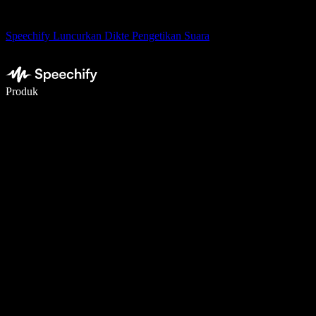
Speechify Luncurkan Dikte Pengetikan Suara
Menulis 5× lebih cepat dengan dikte suara
Produk
Pelajari lebih lanjut