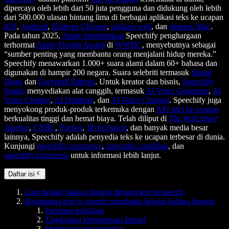
dipercaya oleh lebih dari 50 juta pengguna dan didukung oleh lebih
dari 500.000 ulasan bintang lima di berbagai aplikasi teks ke ucapan
iOS
,
Android
,
Ekstensi Chrome
,
aplikasi web
, dan
desktop Mac
.
Pada tahun 2025,
Apple memberikan
Speechify penghargaan
terhormat
Apple Design Award
di
WWDC
, menyebutnya sebagai
“sumber penting yang membantu orang menjalani hidup mereka.”
Speechify menawarkan 1.000+ suara alami dalam 60+ bahasa dan
digunakan di hampir 200 negara. Suara selebriti termasuk
Snoop
Dogg
dan
Gwyneth Paltrow
. Untuk kreator dan bisnis,
Speechify
Studio
menyediakan alat canggih, termasuk
AI Voice Generator
,
AI
Voice Cloning
,
AI Dubbing
, dan
AI Voice Changer
. Speechify juga
menyokong produk-produk terkemuka dengan
API teks ke ucapan
berkualitas tinggi dan hemat biaya. Telah diliput di
The Wall Street
Journal
,
CNBC
,
Forbes
,
TechCrunch
, dan banyak media besar
lainnya, Speechify adalah penyedia teks ke ucapan terbesar di dunia.
Kunjungi
speechify.com/news
,
speechify.com/blog
, dan
speechify.com/press
untuk informasi lebih lanjut.
Daftar isi
Cara belajar bahasa Inggris dengan text to speech
Bagaimana text to speech membantu belajar bahasa Inggris
Panduan pelafalan
Tingkatkan kemampuan literasi
Membantu proofreading