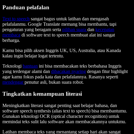
Panduan pelafalan
Text to speech
sangat bagus untuk latihan dan mengasah
pelafalanmu. Google Translate memang bisa membantu, tapi
pengaturan yang beragam serta
pilihan suara
dan
kecepatan
membaca
di software text to speech membuat alat ini sangat
berharga.
Kamu bisa pilih aksen Inggris UK, US, Australia, atau Kanada
kalau ingin belajar logat tertentu.
Teknologi
bantuan
ini bisa membacakan teks berbahasa Inggris
yang terdengar alami dan
dibacakan nyaring
dengan fitur highlight
agar kamu fokus pada kata dan pelafalannya. Rasanya seperti
mendengar
penutur asli, bukan suara robot.
Tingkatkan kemampuan literasi
Meningkatkan literasi sangat penting saat belajar bahasa, dan
software speech synthesis (alias text to speech) bisa membantumu.
Gunakan teknologi OCR (optical character recognition) untuk
memindai teks sulit lalu software akan membacakannya untukmu.
Latihan membaca teks yang menantang setiap hari akan sangat