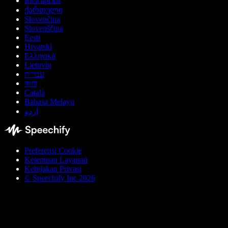
Български
ქართული
Slovenčina
Slovenščina
Eesti
Hrvatski
Ελληνικά
Lietuvių
עברית
বাংলা
Català
Bahasa Melayu
اردو
Preferensi Cookie
Ketentuan Layanan
Kebijakan Privasi
© Speechify Inc 2026