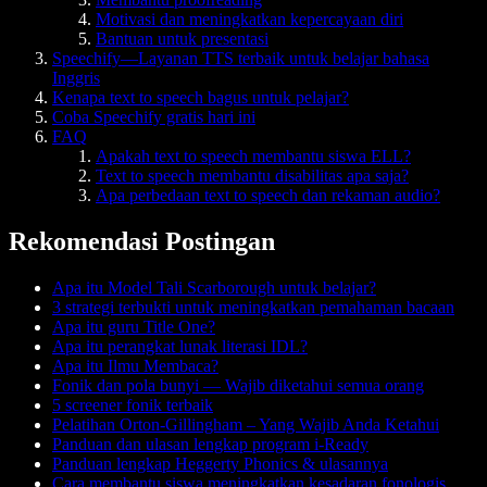
Motivasi dan meningkatkan kepercayaan diri
Bantuan untuk presentasi
Speechify—Layanan TTS terbaik untuk belajar bahasa
Inggris
Kenapa text to speech bagus untuk pelajar?
Coba Speechify gratis hari ini
FAQ
Apakah text to speech membantu siswa ELL?
Text to speech membantu disabilitas apa saja?
Apa perbedaan text to speech dan rekaman audio?
Rekomendasi Postingan
Apa itu Model Tali Scarborough untuk belajar?
3 strategi terbukti untuk meningkatkan pemahaman bacaan
Apa itu guru Title One?
Apa itu perangkat lunak literasi IDL?
Apa itu Ilmu Membaca?
Fonik dan pola bunyi — Wajib diketahui semua orang
5 screener fonik terbaik
Pelatihan Orton-Gillingham – Yang Wajib Anda Ketahui
Panduan dan ulasan lengkap program i-Ready
Panduan lengkap Heggerty Phonics & ulasannya
Cara membantu siswa meningkatkan kesadaran fonologis