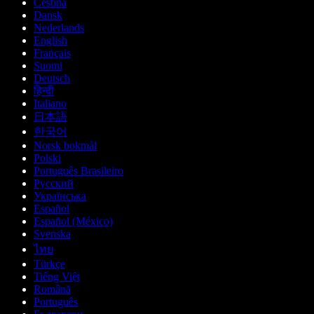
Čeština
Dansk
Nederlands
English
Français
Suomi
Deutsch
हिन्दी
Italiano
日本語
한국어
Norsk bokmål
Polski
Português Brasileiro
Русский
Українська
Español
Español (México)
Svenska
ไทย
Türkçe
Tiếng Việt
Română
Português