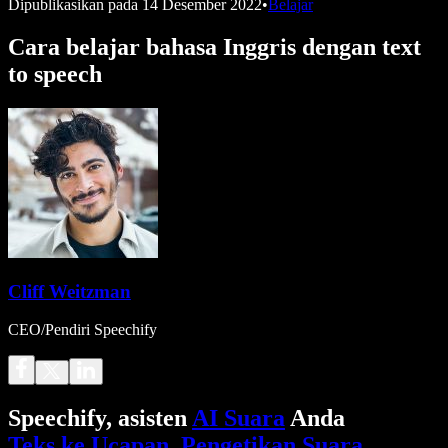
Dipublikasikan pada
14 Desember 2022
•
Belajar
Cara belajar bahasa Inggris dengan text
to speech
Cliff Weitzman
CEO/Pendiri Speechify
Speechify, asisten
AI Suara
Anda
Teks ke Ucapan
.
Pengetikan Suara
.