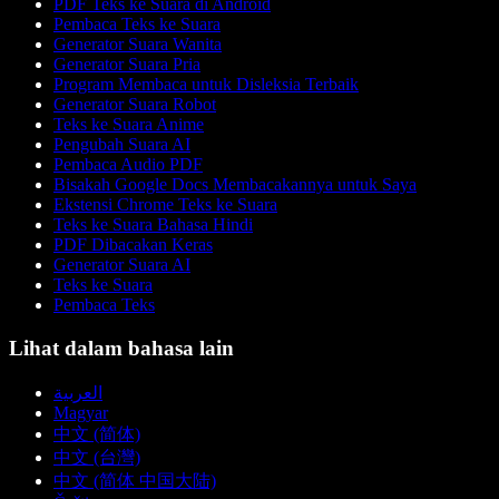
PDF Teks ke Suara di Android
Pembaca Teks ke Suara
Generator Suara Wanita
Generator Suara Pria
Program Membaca untuk Disleksia Terbaik
Generator Suara Robot
Teks ke Suara Anime
Pengubah Suara AI
Pembaca Audio PDF
Bisakah Google Docs Membacakannya untuk Saya
Ekstensi Chrome Teks ke Suara
Teks ke Suara Bahasa Hindi
PDF Dibacakan Keras
Generator Suara AI
Teks ke Suara
Pembaca Teks
Lihat dalam bahasa lain
العربية
Magyar
中文 (简体)
中文 (台灣)
中文 (简体 中国大陆)