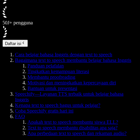
50J+ pengguna
Daftar isi
Cara belajar bahasa Inggris dengan text to speech
Bagaimana text to speech membantu belajar bahasa Inggris
Panduan pelafalan
Tingkatkan kemampuan literasi
Membantu proofreading
Motivasi dan meningkatkan kepercayaan diri
Bantuan untuk presentasi
Speechify—Layanan TTS terbaik untuk belajar bahasa
Inggris
Kenapa text to speech bagus untuk pelajar?
Coba Speechify gratis hari ini
FAQ
Apakah text to speech membantu siswa ELL?
Text to speech membantu disabilitas apa saja?
Apa perbedaan text to speech dan rekaman audio?