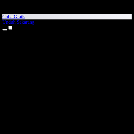
Coba Gratis
Unduh Sekarang
Produk
Teks ke Suara
Aplikasi iPhone & iPad
Aplikasi Android
Ekstensi Chrome
Ekstensi Edge
Aplikasi Web
Aplikasi Mac
Aplikasi Windows