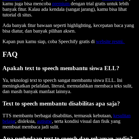
kamu juga bisa mencoba
premium
dengan trial gratis untuk lebih
banyak fitur. Kalau ada kendala (sangat jarang), kamu bisa lihat
tutorial di situs.
Ada banyak fitur bawaan seperti highlighting, kecepatan baca yang
bisa diatur, dan banyak pilihan aksen.
Kapan pun kamu siap, coba Speechify gratis di
website resmi.
FAQ
Apakah text to speech membantu siswa ELL?
Ya, teknologi text to speech sangat membantu siswa ELL. Ini
meningkatkan pelafalan, literasi, memudahkan membaca teks sulit,
dan masih banyak manfaat lainnya.
Text to speech membantu disabilitas apa saja?
TTS membantu berbagai disabilitas, termasuk kebutaan,
kesulitan
belajar
, disleksia,
autisme
, serta kondisi visual dan fisik yang
membuat membaca jadi sulit.
Apa perbedaan text to speech dan rekaman audio?