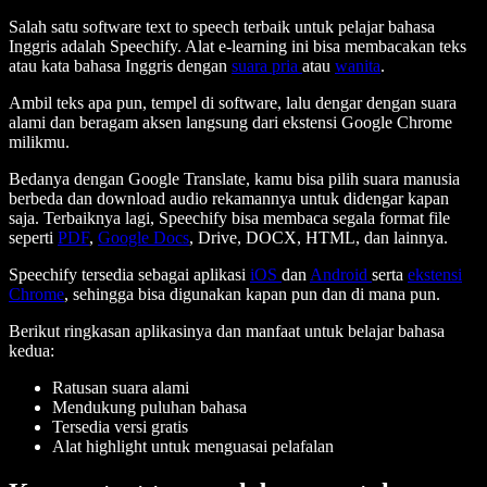
Salah satu software text to speech terbaik untuk pelajar bahasa
Inggris adalah Speechify. Alat e-learning ini bisa membacakan teks
atau kata bahasa Inggris dengan
suara pria
atau
wanita
.
Ambil teks apa pun, tempel di software, lalu dengar dengan suara
alami dan beragam aksen langsung dari ekstensi Google Chrome
milikmu.
Bedanya dengan Google Translate, kamu bisa pilih suara manusia
berbeda dan download audio rekamannya untuk didengar kapan
saja. Terbaiknya lagi, Speechify bisa membaca segala format file
seperti
PDF
,
Google Docs
, Drive, DOCX, HTML, dan lainnya.
Speechify tersedia sebagai aplikasi
iOS
dan
Android
serta
ekstensi
Chrome
, sehingga bisa digunakan kapan pun dan di mana pun.
Berikut ringkasan aplikasinya dan manfaat untuk belajar bahasa
kedua:
Ratusan suara alami
Mendukung puluhan bahasa
Tersedia versi gratis
Alat highlight untuk menguasai pelafalan