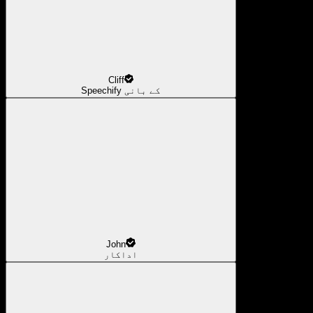
Cliff
Speechify کے بانی
John
اداکار