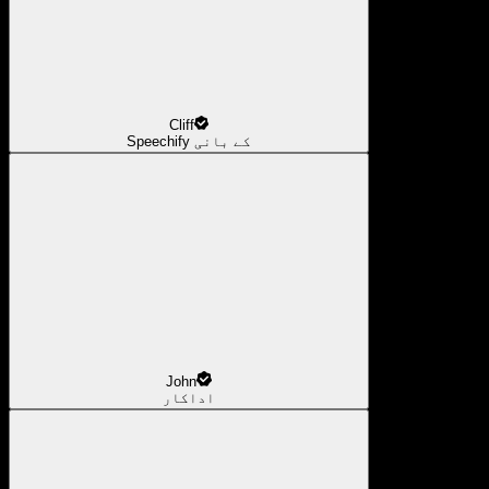
Cliff
Speechify کے بانی
John
اداکار