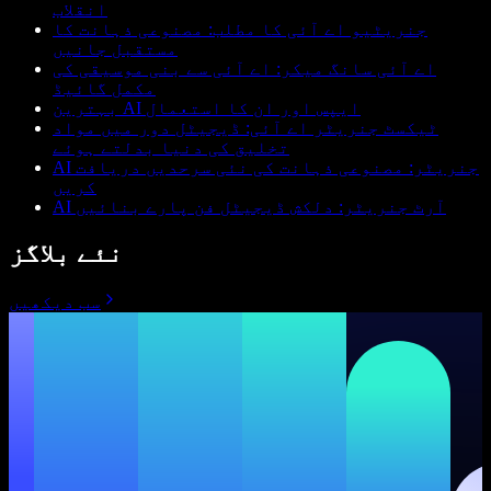
انقلاب
جنریٹیو اے آئی کا مطلب: مصنوعی ذہانت کا
مستقبل جانیں
اے آئی سانگ میکر: اے آئی سے بنی موسیقی کی
مکمل گائیڈ
بہترین AI ایپس اور ان کا استعمال
ٹیکسٹ جنریٹر اے آئی: ڈیجیٹل دور میں مواد
تخلیق کی دنیا بدلتے ہوئے
AI جنریٹر: مصنوعی ذہانت کی نئی سرحدیں دریافت
کریں
AI آرٹ جنریٹر: دلکش ڈیجیٹل فن پارے بنائیں
نئے بلاگز
سب دیکھیں