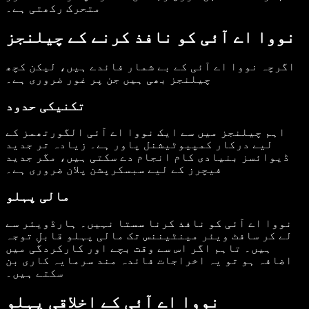
متحرک رکھتی ہے۔
نووا اے آئی کو نافذ کرنے کے چیلنجز
اگرچہ نووا اے آئی کے بے شمار فائدے ہیں، لیکن کچھ
چیلنجز بھی ہیں جن پر غور ضروری ہے۔
تکنیکی حدود
اہم چیلنجز میں سے ایک نووا اے آئی الگورتھمز کے
لیے درکار کمپیوٹیشنل پاور ہے۔ زیادہ تر جدید
ڈیوائسز بنیادی کام انجام دے سکتی ہیں، مگر جدید
فیچرز کے لیے سبسکرپشن پلان ضروری ہے۔
مالی پہلو
نووا اے آئی کو نافذ کرنا سستا نہیں۔ ہارڈویئر سے
لے کر سافٹ ویئر مینٹیننس تک مالی پہلو قابلِ توجہ
ہیں۔ تاہم اگر اس سے وقت بچے اور کارکردگی میں
اضافہ ہو تو یہ اخراجات فائدہ مند سرمایہ کاری بن
سکتے ہیں۔
نووا اے آئی کے اخلاقی پہلو