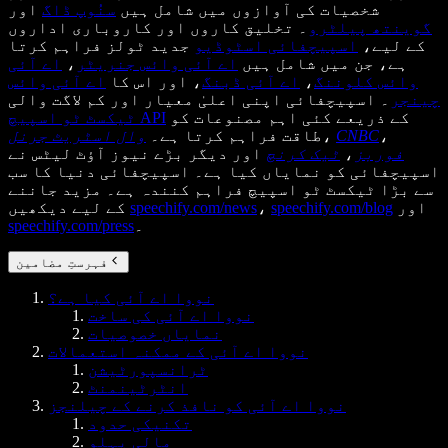
شخصیات کی آوازوں میں شامل ہیں
سنُوپ ڈاگ
اور
گوینتھ پیلٹرو
۔ تخلیق کاروں اور کاروباری اداروں
کے لیے،
اسپیچفائی اسٹوڈیو
جدید ٹولز فراہم کرتا
ہے، جن میں شامل ہیں
اے آئی وائس جنریٹر
،
اے آئی
وائس کلوننگ
،
اے آئی ڈبنگ
، اور اس کا
اے آئی وائس
چینجر
۔ اسپیچفائی اپنی اعلیٰ معیار اور کم لاگت والی
کے ذریعے کئی اہم مصنوعات کو
ٹیکسٹ ٹو اسپیچ API
،
CNBC
،
طاقت فراہم کرتا ہے۔
وال اسٹریٹ جرنل
فوربز
،
ٹیک کرنچ
اور دیگر بڑے نیوز آؤٹ لیٹس نے
اسپیچفائی کو نمایاں کیا ہے۔ اسپیچفائی دنیا کا سب
سے بڑا ٹیکسٹ ٹو اسپیچ فراہم کنندہ ہے۔ مزید جاننے
اور
speechify.com/blog
،
speechify.com/news
کے لیے دیکھیں
۔
speechify.com/press
فہرستِ مضامین
نووا اے آئی کیا ہے؟
نووا اے آئی کی ساخت
نمایاں خصوصیات
نووا اے آئی کے ممکنہ استعمالات
ٹرانسپورٹیشن
انٹرٹینمنٹ
نووا اے آئی کو نافذ کرنے کے چیلنجز
تکنیکی حدود
مالی پہلو