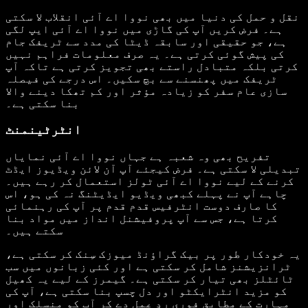
نقل و حمل کی دنیا میں بھی نووا اے آئی انقلاب لا سکتی
ہے۔ فرض کریں آپ کی گاڑی میں نووا اے آئی ایپ لگی
ہے، جو حقیقی اور سابقہ ڈیٹا کی مدد سے ٹریفک جام
کی پیش گوئی کرتی ہے۔ یہ صرف معلومات فراہم نہیں
کرتی بلکہ متبادل راستے بھی تجویز کرتی ہے تاکہ آپ
ٹریفک میں پھنسنے سے بچ سکیں۔ اس درجے کی فیصلہ
سازی عام سفر کو زیادہ مؤثر اور کم تھکا دینے والا
بنا سکتی ہے۔
انٹرٹینمنٹ
تفریح بھی وہ شعبہ ہے جہاں نووا اے آئی نمایاں
تبدیلی لا سکتی ہے۔ فرض کیجئے آپ آن لائن ویڈیوز ایڈٹ
کرنے کے لیے نووا اے آئی ٹولز استعمال کر رہے ہیں۔
چاہے آپ نے پہلے کبھی ویڈیو ایڈیٹنگ نہ کی ہو، اس
کا صارف دوست انٹرفیس قدم قدم پر آپ کی رہنمائی
کرتا ہے، جس سے آپ پروفیشنل انداز میں مواد بنا
سکتے ہیں۔
یہ خودکار طور پر بیک گراؤنڈ میوزک سِنک کر سکتی ہے،
ٹرانزیشنز شامل کر سکتی ہے اور کئی زبانوں میں سب
ٹائٹلز بھی تیار کر سکتی ہے۔ گیمرز کے لیے یہ کھیل
کو مزید انٹرایکٹو اور دل چسپ بنا سکتی ہے، آپ کی
مہارت کے مطابق فوری ردِ عمل دے کر آپ کو منسلک اور