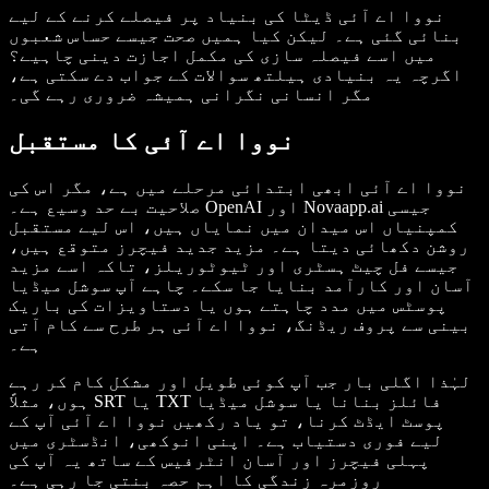
نووا اے آئی ڈیٹا کی بنیاد پر فیصلے کرنے کے لیے
بنائی گئی ہے۔ لیکن کیا ہمیں صحت جیسے حساس شعبوں
میں اسے فیصلہ سازی کی مکمل اجازت دینی چاہیے؟
اگرچہ یہ بنیادی ہیلتھ سوالات کے جواب دے سکتی ہے،
مگر انسانی نگرانی ہمیشہ ضروری رہے گی۔
نووا اے آئی کا مستقبل
نووا اے آئی ابھی ابتدائی مرحلے میں ہے، مگر اس کی
صلاحیت بے حد وسیع ہے۔ OpenAI اور Novaapp.ai جیسی
کمپنیاں اس میدان میں نمایاں ہیں، اس لیے مستقبل
روشن دکھائی دیتا ہے۔ مزید جدید فیچرز متوقع ہیں،
جیسے فل چیٹ ہسٹری اور ٹیوٹوریلز، تاکہ اسے مزید
آسان اور کارآمد بنایا جا سکے۔ چاہے آپ سوشل میڈیا
پوسٹس میں مدد چاہتے ہوں یا دستاویزات کی باریک
بینی سے پروف ریڈنگ، نووا اے آئی ہر طرح سے کام آتی
ہے۔
لہٰذا اگلی بار جب آپ کوئی طویل اور مشکل کام کر رہے
ہوں، مثلاً SRT یا TXT فائلز بنانا یا سوشل میڈیا
پوسٹ ایڈٹ کرنا، تو یاد رکھیں نووا اے آئی آپ کے
لیے فوری دستیاب ہے۔ اپنی انوکھی، انڈسٹری میں
پہلی فیچرز اور آسان انٹرفیس کے ساتھ یہ آپ کی
روزمرہ زندگی کا اہم حصہ بنتی جا رہی ہے۔