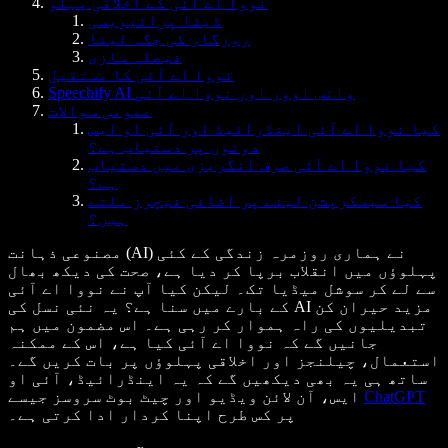
نووا اے آئی کے اخلاقی پہلو
ڈیٹا پرائیویسی
روزگار کی جگہ لینا
فیصلہ سازی
نووا اے آئی کا مستقبل
Speechify AI وائس اوور اور نووا اے آئی
عمومی سوالات
کیا نووا اے آئی اینڈرائیڈ اور آئی او ایس
دونوں پر دستیاب ہے؟
کیا نووا اے آئی صرف انگریزی میں دستیاب
ہے؟
کیا سبسکرپشن لینے پر اضافی فیچرز ملتے
ہیں؟
مصنوعی ذہانت (AI) نے ہماری روزمرہ زندگی کے کئی
پہلوؤں میں انقلاب برپا کر دیا ہے، صحت کی دیکھ بھال
سے لے کر سوشل میڈیا تک۔ لیکن کیا آپ نے نووا اے آئی
کے بارے میں سنا ہے؟ یہ نئی نسل کی AI مزید حیران کن
تبدیلیوں کی راہ ہموار کر رہی ہے۔ اس مضمون میں ہم
جانیں گے کہ نووا اے آئی کیا ہے، اس کے ممکنہ
استعمال، چیلنجز اور اخلاقی پہلوؤں پر بات کریں گے۔
ساتھ ہی یہ بھی دیکھیں گے کہ یہ اینڈرائیڈ، آئی او
ChatGPT
ایس، آن لائن ویڈیو اور چیٹ بوٹ سروسز جیسے
پر کس طرح اپنا کردار ادا کرتی ہے۔