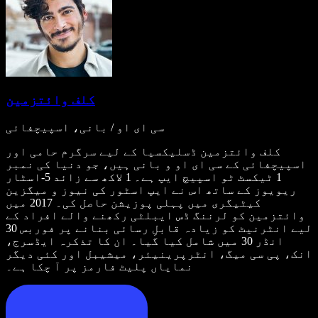
کلف وائتزمین
سی ای او / بانی، اسپیچفائی
کلف وائتزمین ڈسلیکسیا کے لیے سرگرم حامی اور
اسپیچفائی کے سی ای او و بانی ہیں، جو دنیا کی نمبر
1 ٹیکسٹ ٹو اسپیچ ایپ ہے۔ 1 لاکھ سے زائد 5-اسٹار
ریویوز کے ساتھ اس نے ایپ اسٹور کی نیوز و میگزین
کیٹیگری میں پہلی پوزیشن حاصل کی۔ 2017 میں
وائتزمین کو لرننگ ڈس ایبلٹی رکھنے والے افراد کے
لیے انٹرنیٹ کو زیادہ قابلِ رسائی بنانے پر فوربس 30
انڈر 30 میں شامل کیا گیا۔ ان کا تذکرہ ایڈسرج،
انک، پی سی میگ، انٹرپرینیئر، میشیبل اور کئی دیگر
نمایاں پلیٹ فارمز پر آ چکا ہے۔