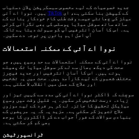
جدید خصوصیات کے لیے مخصوص سبسکرپشن پلان دستیاب
کے کیپشن بنا سکتی ہے، ای
TikTok
ہیں۔ نووا اے آئی
میلز کی چھانٹی جیسے وقت طلب کام خودکار بنانے کے
ساتھ ساتھ سوشل میڈیا پوسٹس کی بھی نگرانی کرتی
ہے۔ اس کا آسان انٹرفیس آپ کو سہولت دیتا ہے تاکہ
آپ اصل اہم باتوں پر توجہ دے سکیں۔
نووا اے آئی کے ممکنہ استعمالات
نووا اے آئی کے ممکنہ استعمالات بے حد وسیع ہیں، جو
صحت کی دیکھ بھال سے لے کر سوشل میڈیا تک پھیلے
ہوئے ہیں۔ اس کا آسان انٹرفیس اور جدید فیچرز
مختلف شعبوں کے لیے کارآمد ہیں۔ صحت میں یہ تشخیص
اور علاج کے عمل میں انقلاب لا سکتی ہے۔
سوچئے کہ ڈاکٹر نووا اے آئی کی مدد سے کہیں تیز اور
زیادہ درست تشخیص کر سکیں۔ یہ قلیل وقت میں وسیع
میڈیکل تحقیق کا جائزہ لے کر ہر فرد کے لیے موزوں
علاج تجویز کر سکتی ہے۔ مزید یہ کہ یہ مریضوں کے
بنیادی سوالات کے فوراً جواب دے کر ڈاکٹروں کا بوجھ
بھی کم کر سکتی ہے۔
ٹرانسپورٹیشن