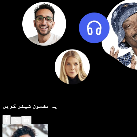
یہ مضمون شیئر کریں