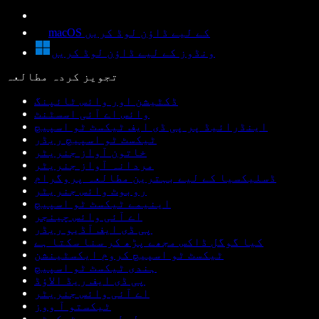
macOS کے لیے ڈاؤن لوڈ کریں
ونڈوز کے لیے ڈاؤن لوڈ کریں
تجویز کردہ مطالعہ
ڈکٹیشن اور وائس ٹائپنگ
وائس اے آئی اسسٹنٹ
اینڈرائیڈ پر پی ڈی ایف ٹیکسٹ ٹو اسپیچ
ٹیکسٹ ٹو اسپیچ ریڈر
خاتون آواز جنریٹر
مردانہ آواز جنریٹر
ڈسلیکسیا کے لیے بہترین مطالعہ پروگرام
روبوٹ وائس جنریٹر
اینیمے ٹیکسٹ ٹو اسپیچ
اے آئی وائس چینجر
پی ڈی ایف آڈیو ریڈر
کیا گوگل ڈاکس مجھے پڑھ کر سنا سکتا ہے
ٹیکسٹ ٹو اسپیچ کروم ایکسٹینشن
ہندی ٹیکسٹ ٹو اسپیچ
پی ڈی ایف ریڈ الاؤڈ
اے آئی وائس جنریٹر
ٹیکستو آ ووز
لیطوری دی ٹیکسٹو