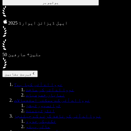
یوٹیوبر
2025 ایپل ڈیزائن ایوارڈ
50 ملین+ صارفین
فہرستِ مضامین
نووا اے آئی کیا ہے؟
نووا اے آئی کی ساخت
نمایاں خصوصیات
نووا اے آئی کے ممکنہ استعمالات
ٹرانسپورٹیشن
انٹرٹینمنٹ
نووا اے آئی کو نافذ کرنے کے چیلنجز
تکنیکی حدود
مالی پہلو