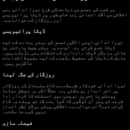
ہر قسم کی مصنوعی ذہانت کی طرح نووا اے آئی بھی
اخلاقی سوالات اٹھاتی ہے، خاص طور پر ڈیٹا پرائیویسی
اور روزگار کے حوالے سے۔
ڈیٹا پرائیویسی
نووا اے آئی اپنی الگورتھمز کو بہتر بنانے کے لیے
ڈیٹا جمع کرتی ہے۔ اس سے یہ بہتر چیٹ پارٹنر بن
جاتی ہے مگر ڈیٹا رازداری کے خدشات بھی بڑھتے ہیں۔
صارف کے ڈیٹا کو محفوظ رکھنے کے لیے مضبوط اقدامات
ناگزیر ہیں۔
روزگار کی جگہ لینا
نووا اے آئی خودکار طریقے سے کام سنبھال کر روزگار
پر اثر انداز ہو سکتی ہے۔ مثلاً اگر یہ سوشل میڈیا
پوسٹس یا تحریر نویسی میں اسسٹنٹ کا کردار ادا
کرے، تو پھر اُن لوگوں کا کیا بنے گا جو پہلے یہ کام
کرتے تھے؟ اس حوالے سے اخلاقی پہلو ہرگز نظر انداز
نہیں کیے جا سکتے۔
فیصلہ سازی