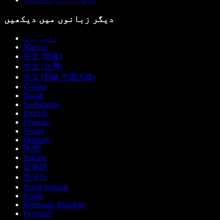
دیگر زبانوں میں دیکھیں
العربية
Magyar
中文 (简体)
中文 (台灣)
中文 (简体 中国大陆)
Čeština
Dansk
Nederlands
English
Français
Suomi
Deutsch
हिन्दी
Italiano
日本語
한국어
Norsk bokmål
Polski
Português Brasileiro
Русский