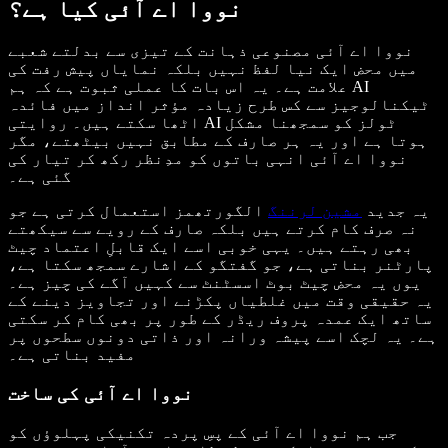
نووا اے آئی کیا ہے؟
نووا اے آئی مصنوعی ذہانت کے تیزی سے بدلتے شعبے
میں محض ایک نیا لفظ نہیں بلکہ نمایاں پیش رفت کی
علامت ہے۔ یہ اس بات کا عملی ثبوت ہے کہ ہم AI
ٹیکنالوجیز سے کس طرح زیادہ مؤثر انداز میں فائدہ
اٹھا سکتے ہیں۔ روایتی AI ٹولز کو سمجھنا مشکل
ہوتا ہے اور یہ ہر صارف کے مطابق نہیں بیٹھتے، مگر
نووا اے آئی انہی باتوں کو مدِنظر رکھ کر تیار کی
گئی ہے۔
یہ جدید
مشین لرننگ
الگورتھمز استعمال کرتی ہے جو
نہ صرف کام کرتے ہیں بلکہ صارف کے رویے سے سیکھتے
بھی رہتے ہیں۔ یہی خوبی اسے ایک قابلِ اعتماد چیٹ
پارٹنر بناتی ہے، جو گفتگو کے اشارے سمجھ سکتا ہے،
یوں یہ محض چیٹ بوٹ اسسٹنٹ سے کہیں آگے کی چیز ہے۔
یہ حقیقی وقت میں غلطیاں پکڑنے اور تجاویز دینے کے
ساتھ ایک عمدہ پروف ریڈر کے طور پر بھی کام کر سکتی
ہے۔ یہ لچک اسے پیشہ ورانہ اور ذاتی دونوں سطحوں پر
مفید بناتی ہے۔
نووا اے آئی کی ساخت
جب ہم نووا اے آئی کے پسِ پردہ تکنیکی پہلوؤں کو