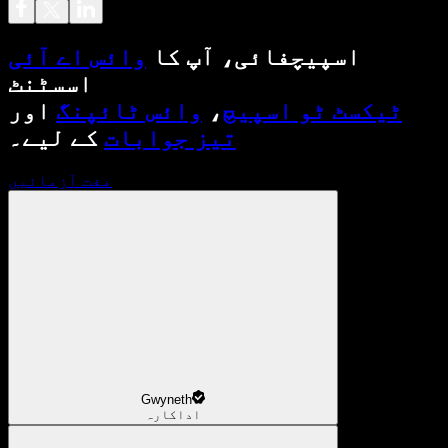
اسپیچفائی، آپ کا
وائس اے آئی
اسسٹنٹ
ٹیکسٹ ٹو اسپیچ
،
وائس ٹائپنگ
اور
تیز جوابات
کے لیے۔
مفت آزمائیں
Gwyneth
اداکارہ