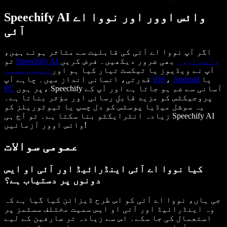
Speechify AI وائس اوور اور نووا اے
آئی
اگر آپ نووا اے آئی کی قابلیت سے متاثر ہوئے ہیں،
Speechify AI وائس اوور
بھی ضرور دیکھیں۔ فرض کریں
تو
آپ نے ویڈیوز یا ٹیکسٹ تیار کیا ہو اور
انہیں سنیں
یا
Android
،
iOS
قدرتی، انسانی انداز میں۔ چاہے آپ
پر ہوں، Speechify آسانی سے ضم ہو جاتا ہے اور آپ کے
PC
پروجیکٹس کو مزید قابلِ رسائی اور مؤثر بناتا ہے۔
یہ سوشل میڈیا پوسٹس کو دل چسپ یا ٹیوٹوریلز کو
زیادہ انٹرایکٹو بنا سکتا ہے۔ تو آج ہی Speechify AI
وائس اوور آزمائیں!
عمومی سوالات
کیا نووا اے آئی اینڈرائیڈ اور آئی او ایس
دونوں پر دستیاب ہے؟
جی ہاں، نووا اے آئی کو اس طرح ڈیزائن کیا گیا ہے کہ
وہ اینڈرائیڈ اور آئی او ایس سمیت مختلف سسٹمز پر
استعمال کی جا سکے۔ اس سے زیادہ تر صارفین کے لیے