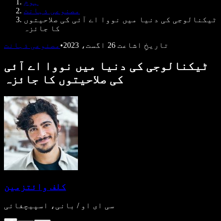
ہوم
ڈویلپرز کے لیے Speechify
مصنوعی ذہانت
ٹیکنالوجی کی دنیا میں نووا اے آئی کی صلاحیتوں
کا جائزہ
تاریخِ اشاعت
26 اگست، 2023
•
مصنوعی ذہانت
ٹیکنالوجی کی دنیا میں نووا اے آئی
کی صلاحیتوں کا جائزہ
کلف وائتزمین
سی ای او / بانی، اسپیچفائی