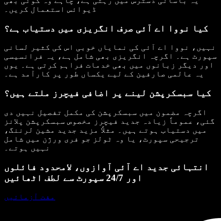
یہ بآسانی دسترس میں رہتی ہے، چاہے وہ کوئی بھی
ڈیوائس استعمال کریں۔
کیا نووا اے آئی صرف انگریزی میں دستیاب ہے؟
نہیں، نووا اے آئی کی نمایاں خوبی اس کی کثیر لسانی
سپورٹ ہے۔ اگرچہ انگریزی بھی شامل ہے، یہ فرانسیسی
اور دیگر زبانوں میں بھی خدمات فراہم کرتی ہے۔ یوں
یہ عالمی صارفین کے لیے یکساں طور پر کارآمد ہے۔
کیا سبسکرپشن لینے پر اضافی فیچرز ملتے ہیں؟
اگرچہ مضمون میں سبسکرپشن کی مکمل تفصیل نہیں دی
گئی، عموماً زیادہ جدید فیچرز مخصوص سبسکرپشن پلانز
میں دستیاب ہوتے ہیں۔ مثلاً مزید جدید مشین لرننگ،
ترجیحی سپورٹ، یا وہ ٹولز جو فری ورژن میں شامل
نہیں ہوتے۔
انتہائی جدید اے آئی آوازوں، لامحدود فائلوں
اور 24/7 سپورٹ سے لطف اٹھائیں
مفت آزمائیں