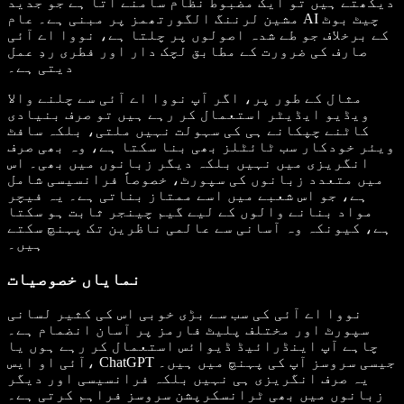
دیکھتے ہیں تو ایک مضبوط نظام سامنے آتا ہے جو جدید
مشین لرننگ الگورتھمز پر مبنی ہے۔ عام AI چیٹ بوٹ
کے برخلاف جو طے شدہ اصولوں پر چلتا ہے، نووا اے آئی
صارف کی ضرورت کے مطابق لچک دار اور فطری ردِ عمل
دیتی ہے۔
مثال کے طور پر، اگر آپ نووا اے آئی سے چلنے والا
ویڈیو ایڈیٹر استعمال کر رہے ہیں تو صرف بنیادی
کاٹنے چپکانے ہی کی سہولت نہیں ملتی، بلکہ سافٹ
ویئر خودکار سب ٹائٹلز بھی بنا سکتا ہے، وہ بھی صرف
انگریزی میں نہیں بلکہ دیگر زبانوں میں بھی۔ اس
میں متعدد زبانوں کی سپورٹ، خصوصاً فرانسیسی شامل
ہے، جو اس شعبے میں اسے ممتاز بناتی ہے۔ یہ فیچر
مواد بنانے والوں کے لیے گیم چینجر ثابت ہو سکتا
ہے، کیونکہ وہ آسانی سے عالمی ناظرین تک پہنچ سکتے
ہیں۔
نمایاں خصوصیات
نووا اے آئی کی سب سے بڑی خوبی اس کی کثیر لسانی
سپورٹ اور مختلف پلیٹ فارمز پر آسان انضمام ہے۔
چاہے آپ اینڈرائیڈ ڈیوائس استعمال کر رہے ہوں یا
آئی او ایس، ChatGPT جیسی سروسز آپ کی پہنچ میں ہیں۔
یہ صرف انگریزی ہی نہیں بلکہ فرانسیسی اور دیگر
زبانوں میں بھی ٹرانسکرپشن سروسز فراہم کرتی ہے۔