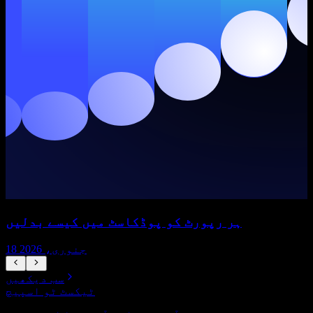
ہر رپورٹ کو پوڈکاسٹ میں کیسے بدلیں
18 جنوری، 2026
سب دیکھیں
ٹیکسٹ ٹو اسپیچ