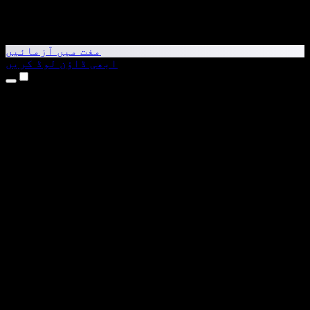
مفت میں آزمائیں
ابھی ڈاؤن لوڈ کریں
مصنوعات
متن کو آواز میں بدلیں
iPhone اور iPad ایپس
Android ایپ
Chrome ایکسٹینشن
Edge ایکسٹینشن
ویب ایپ
Mac ایپ