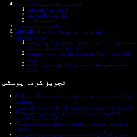
نووا اے آئی کے اخلاقی پہلو
ڈیٹا پرائیویسی
روزگار کی جگہ لینا
فیصلہ سازی
نووا اے آئی کا مستقبل
Speechify AI وائس اوور اور نووا اے آئی
عمومی سوالات
کیا نووا اے آئی اینڈرائیڈ اور آئی او ایس
دونوں پر دستیاب ہے؟
کیا نووا اے آئی صرف انگریزی میں دستیاب
ہے؟
کیا سبسکرپشن لینے پر اضافی فیچرز ملتے
ہیں؟
تجویز کردہ پوسٹس
AI کی تخلیق: مصنوعی ذہانت سے تخلیقی صلاحیت کا
مستقبل
اے آئی ایپس: کیا ہیں اور کن کاموں میں آتی ہیں
AI اسکرپٹ جنریٹر: ڈیجیٹل دور میں اسکرپٹ
رائٹنگ کا نیا دور
AI ڈیزائن جنریٹر: ڈیجیٹل تخلیق کی دنیا میں
انقلاب
بہترین اے آئی: جدید ٹیکنالوجی سے ورک فلو میں