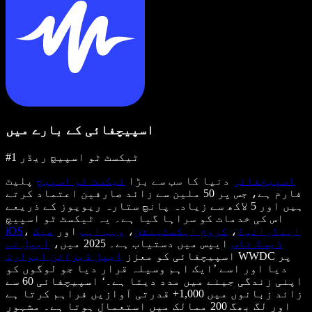
اسپیچفائی کے بارے میں
#1 ٹیکسٹ ٹو اسپیچ ریڈر
اسپیچفائی
دنیا کا سب سے بڑا
ٹیکسٹ ٹو اسپیچ
پلیٹ
فارم ہے، جس پر 50 ملین سے زائد صارفین اعتماد کرتے
ہیں اور 5 لاکھ سے زیادہ پانچ ستارہ ریویوز کے ذریعے
اس کی خدمات کو سراہا گیا ہے۔ یہ ٹیکسٹ ٹو اسپیچ
اینڈرائیڈ
،
کروم ایکسٹینشن
،
ویب ایپ
اور
میک
،
iOS
ڈیسک ٹاپ
ایپس میں دستیاب ہے۔ 2025 میں،
ایپل نے
WWDC پر
اسپیچفائی کو معزز
ایپل ڈیزائن ایوارڈ
دیا اور اسے ’ایک اہم وسیلہ قرار دیا جو لوگوں کو
اپنی زندگی جینے میں مدد دیتا ہے۔‘ اسپیچفائی 60 سے
زائد زبانوں میں 1,000+ قدرتی آوازیں فراہم کرتا ہے
اور لگ بھگ 200 ممالک میں استعمال ہوتا ہے۔ مشہور