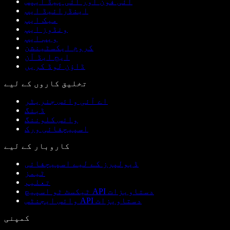
آئی فون اور آئی پیڈ ایپس
اینڈرائیڈ ایپ
میک ایپ
ونڈوز ایپ
ویب ایپ
کروم ایکسٹینشن
ایج ایڈ آن
ڈاؤن لوڈ کریں
تخلیق کاروں کے لیے
اے آئی وائس جنریٹر
ڈبنگ
وائس کلوننگ
اسپیچفائی ورک
کاروبار کے لیے
ڈیولپرز کے لیے اسپیچفائی
ٹیمز
تعلیم
ٹیکسٹ ٹو اسپیچ API دستاویزات
وائس ایجنٹس API دستاویزات
کمپنی