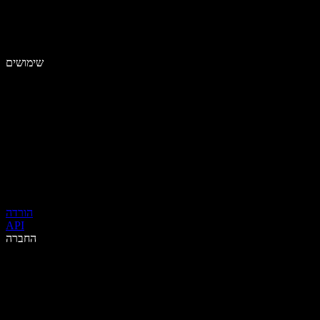
שימושים
הורדה
API
החברה