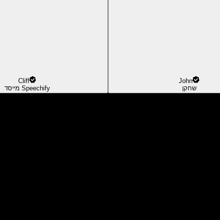
Cliff
John
שחקן
מייסד Speechify