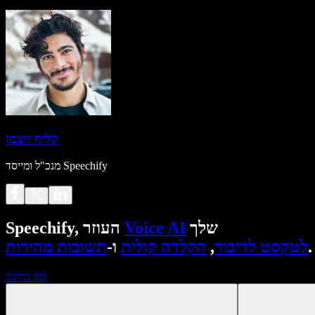
קליף ויצמן
מנכ"ל ומייסד Speechify
שלך
Voice AI
Speechify, העוזר
.
לטקסט לדיבור
,
הקלדה קולית
ו-
תשובות מהירות
נסו בחינם