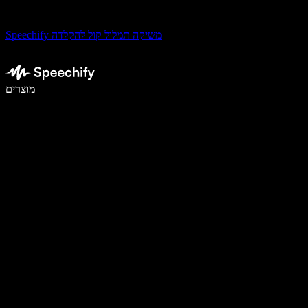
Speechify משיקה תמלול קול להקלדה
לכתוב פי 5 מהר יותר עם הכתבה קולית
מוצרים
למידע נוסף