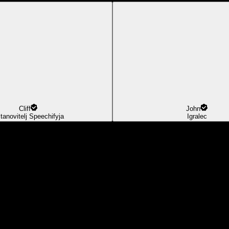
Cliff
John
tanovitelj Speechifyja
Igralec