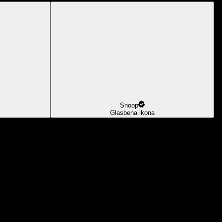
Snoop
Glasbena ikona