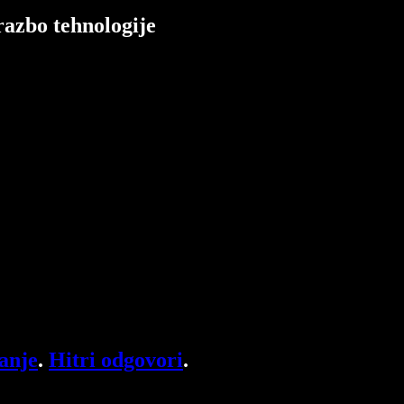
razbo tehnologije
anje
.
Hitri odgovori
.