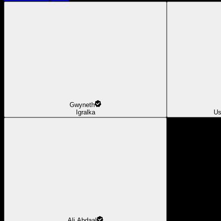
Gwyneth
Igralka
Us
Ali Abdaal