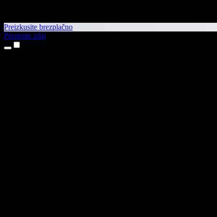
Preizkusite brezplačno
Prenesite zdaj
Izdelki
Pretvorba besedila v govor
Aplikaciji za iPhone in iPad
Aplikacija za Android
Razširitev za Chrome
Razširitev za Edge
Spletna aplikacija
Aplikacija za Mac
Aplikacija za Windows