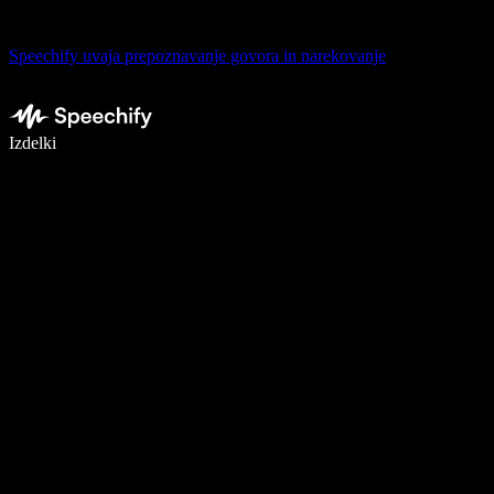
Speechify uvaja prepoznavanje govora in narekovanje
Pišite 5× hitreje z narekovanjem
Izdelki
Več o tem