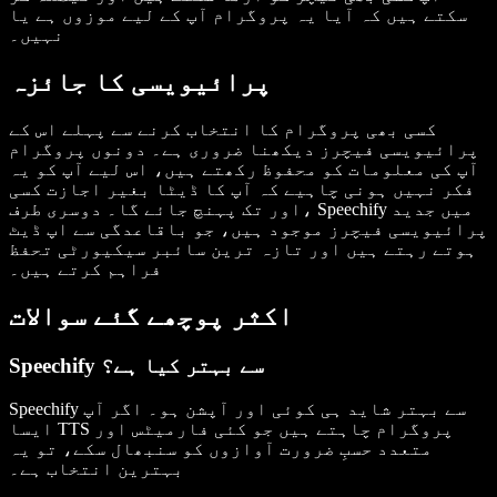
سکتے ہیں کہ آیا یہ پروگرام آپ کے لیے موزوں ہے یا
نہیں۔
پرائیویسی کا جائزہ
کسی بھی پروگرام کا انتخاب کرنے سے پہلے اس کے
پرائیویسی فیچرز دیکھنا ضروری ہے۔ دونوں پروگرام
آپ کی معلومات کو محفوظ رکھتے ہیں، اس لیے آپ کو یہ
فکر نہیں ہونی چاہیے کہ آپ کا ڈیٹا بغیر اجازت کسی
اور تک پہنچ جائے گا۔ دوسری طرف، Speechify میں جدید
پرائیویسی فیچرز موجود ہیں، جو باقاعدگی سے اپ ڈیٹ
ہوتے رہتے ہیں اور تازہ ترین سائبر سیکیورٹی تحفظ
فراہم کرتے ہیں۔
اکثر پوچھے گئے سوالات
Speechify سے بہتر کیا ہے؟
Speechify سے بہتر شاید ہی کوئی اور آپشن ہو۔ اگر آپ
ایسا TTS پروگرام چاہتے ہیں جو کئی فارمیٹس اور
متعدد حسبِ ضرورت آوازوں کو سنبھال سکے، تو یہ
بہترین انتخاب ہے۔