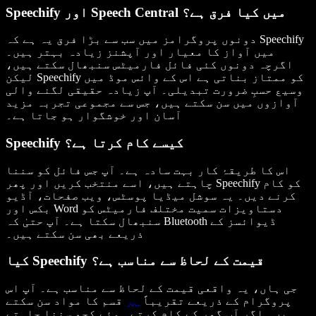
Speechify اور Speech Central میں کیا فرق ہے؟
دونوں پروگرامز میں سب سے بڑا فرق یہ ہے کہ Speechify
میں آواز کا معیار اور آپشنز زیادہ بہتر ہیں۔
اگرچہ دونوں کئی فائل فارمیٹس سنبھال سکتے ہیں،
لیکن Speechify کو ممتاز بناتی ہے اس کے وائس موڈ میں
وسیع حسبِ ضرورت تبدیلی۔ آپ زیادہ حقیقی لگنے والی
آوازوں میں سن سکتے ہیں، جس سے مجموعی تجربہ مزید
آسان اور خوشگوار ہو جاتا ہے۔
Speechify کیسے کام کرتا ہے؟
اس کا طریقۂ کار بہت سادہ ہے۔ آپ جس فائل کو سننا
چاہتے ہیں، اسے منتخب کریں اور پھر Speechify کو کام
کرنے دیں۔ یہ سوشل میڈیا پوسٹس، ویب صفحات، آڈیو
بکس اور Word دستاویزات سمیت مختلف فارمیٹس کو
سنبھال سکتا ہے۔ آپ حتیٰ کہ Bluetooth ڈیوائسز کے
ذریعے بھی سن سکتے ہیں۔
کیا Speechify قیمت کے لحاظ سے مناسب ہے؟
جی ہاں، یہ واقعی قیمت کے لحاظ سے مناسب ہے۔ آپ اس
پروگرام کے ذریعے تقریباً
ہر
قسم کا مواد سن سکتے
ہیں۔ اگر آپ گھر کے کام کرتے ہوئے کچھ سننا چاہتے