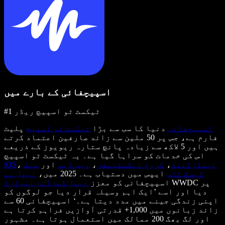
اسپیچفائی کے بارے میں
#1 ٹیکسٹ ٹو اسپیچ ریڈر
اسپیچفائی
دنیا کا سب سے بڑا
ٹیکسٹ ٹو اسپیچ
پلیٹ
فارم ہے، جس پر 50 ملین سے زائد صارفین اعتماد کرتے
ہیں اور 5 لاکھ سے زیادہ پانچ ستارہ ریویوز کے ذریعے
اس کی خدمات کو سراہا گیا ہے۔ یہ ٹیکسٹ ٹو اسپیچ
اینڈرائیڈ
،
کروم ایکسٹینشن
،
ویب ایپ
اور
میک
،
iOS
ڈیسک ٹاپ
ایپس میں دستیاب ہے۔ 2025 میں،
ایپل نے
WWDC پر
اسپیچفائی کو معزز
ایپل ڈیزائن ایوارڈ
دیا اور اسے ’ایک اہم وسیلہ قرار دیا جو لوگوں کو
اپنی زندگی جینے میں مدد دیتا ہے۔‘ اسپیچفائی 60 سے
زائد زبانوں میں 1,000+ قدرتی آوازیں فراہم کرتا ہے
اور لگ بھگ 200 ممالک میں استعمال ہوتا ہے۔ مشہور