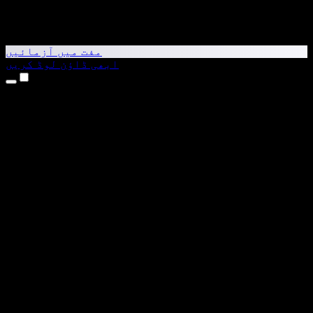
مفت میں آزمائیں
ابھی ڈاؤن لوڈ کریں
مصنوعات
متن کو آواز میں بدلیں
iPhone اور iPad ایپس
Android ایپ
Chrome ایکسٹینشن
Edge ایکسٹینشن
ویب ایپ
Mac ایپ