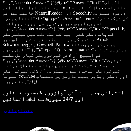
ہے؟","acceptedAnswer":{"@type":"Answer","text":"اگر آپ
ذاتی استعمال کے لیے حقیقت پسندانہ آواز والی ایپ
چاہتے ہیں تو NaturalReader اور Speechify دونوں بہترین
انتخاب ہیں۔"}},{"@type":"Question","name":"کن ٹیکسٹ ٹو
اسپیچ ایپس میں بہترین سیلبریٹی ووائسز
ہیں؟","acceptedAnswer":{"@type":"Answer","text":"Speechify
کے پاس دیگر کئی ایپس کے مقابلے میں سیلبریٹی
وائسز کی زیادہ جامع فہرست ہے۔ اس میں Arnold
Schwarzenegger، Gwyneth Paltrow اور دیگر معروف نام
شامل ہیں۔"}},{"@type":"Question","name":"بہترین ٹیکسٹ
ٹو اسپیچ آن لائن ٹیوٹوریلز کہاں مل سکتے
ہیں؟","acceptedAnswer":{"@type":"Answer","text":"انٹرنیٹ
پر مختلف ٹیکسٹ ٹو اسپیچ ٹولز سے متعلق بہت سے
ٹیوٹوریلز موجود ہیں۔ بہترین آن لائن ٹیوٹوریلز
عموماً YouTube اور دیگر ویڈیو پلیٹ فارمز پر دستیاب
ہوتے ہیں۔"}}]}
انتہائی جدید اے آئی آوازوں، لامحدود فائلوں
اور 24/7 سپورٹ سے لطف اٹھائیں
مفت آزمائیں