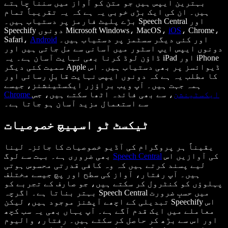
بہترین ایپس ہیں جو متن کو آواز میں سننا چاہتے
ہیں۔ ان کی ایک بڑی خوبی یہ ہے کہ یہ تقریباً تمام
بڑے پلیٹ فارمز پر دستیاب ہیں۔ Speech Central اور
، Chrome،
iOS
Speechify دونوں Microsoft Windows، MacOS،
اور کئی دیگر سسٹمز پر دستیاب ہیں۔
Android
Safari،
دونوں ایپس ایپ اسٹور میں آسانی سے مل جاتی ہیں اور
ڈاؤن لوڈ کرنا بھی نہایت آسان ہے۔ یہ iPad اور iPhone
سمیت کئی دیگر Apple ڈیوائسز پر بھی دستیاب ہیں۔ اس
کا مطلب یہ ہے کہ دونوں ایپس نہایت قابلِ رسائی اور
ہمہ جہت ہیں۔ آپ ویب براؤزر ایکسٹینشنز، جیسے
Chrome ایکسٹینشن
، سے بھی فائدہ اٹھا سکتے ہیں، جس
سے استعمال مزید آسان ہو جاتا ہے۔
ٹیکسٹ ٹو اسپیچ خصوصیات
یقیناً ہر پروگرام کی آڈیو خصوصیات کا جائزہ لینا
کی آوازیں اس
Speech Central
بھی ضروری ہے۔ بہت سے لوگ
لیے پسند کرتے ہیں کہ وہ کافی قدرتی محسوس ہوتی
ہیں۔ آپ رفتار، آواز کی سطح اور پچ جیسے مختلف
پہلوؤں کو کنٹرول کر سکتے ہیں، جو صارف کے تجربے کو
بہتر بناتا ہے۔ اگرچہ Speech Central میں حسبِ ضرورت
تبدیلی کے اچھے آپشنز موجود ہیں، لیکن Speechify اس
معاملے میں ایک قدم آگے ہے۔ آپ یہاں بھی یہ سب کچھ
اور اس سے بڑھ کر حاصل کر سکتے ہیں۔ رفتار، والیوم