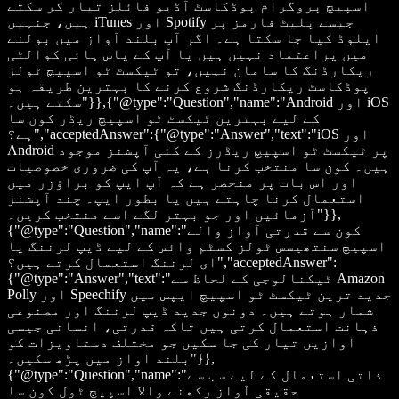
اسپیچ پروگرام پوڈکاسٹ آڈیو فائلز تیار کر سکتے
ہیں، جنہیں iTunes اور Spotify جیسے پلیٹ فارمز پر
اپلوڈ کیا جا سکتا ہے۔ اگر آپ بلند آواز میں بولنے
میں پراعتماد نہیں ہیں یا آپ کے پاس ہائی کوالٹی
ریکارڈنگ کا سامان نہیں، تو ٹیکسٹ ٹو اسپیچ ٹولز
پوڈکاسٹ ریکارڈنگ شروع کرنے کا بہترین طریقہ ہو
سکتے ہیں۔"}},{"@type":"Question","name":"Android اور iOS
کے لیے بہترین ٹیکسٹ ٹو اسپیچ ریڈر کون سا
ہے؟","acceptedAnswer":{"@type":"Answer","text":"iOS اور
Android پر ٹیکسٹ ٹو اسپیچ ریڈرز کے کئی آپشنز موجود
ہیں۔ کون سا منتخب کرنا ہے، یہ آپ کی ضروری خصوصیات
اور اس بات پر منحصر ہے کہ آپ ایپ کو براؤزر میں
استعمال کرنا چاہتے ہیں یا بطور ایپ۔ چند آپشنز
آزمائیں اور جو بہتر لگے اسے منتخب کریں۔"}},
{"@type":"Question","name":"کون سے قدرتی آواز والے
اسپیچ سنتھیسس ٹولز کسٹم وائس کے لیے ڈیپ لرننگ یا
ای لرننگ استعمال کرتے ہیں؟","acceptedAnswer":
{"@type":"Answer","text":"ٹیکنالوجی کے لحاظ سے Amazon
Polly اور Speechify جدید ترین ٹیکسٹ ٹو اسپیچ ایپس میں
شمار ہوتے ہیں۔ دونوں جدید ڈیپ لرننگ اور مصنوعی
ذہانت استعمال کرتی ہیں تاکہ قدرتی، انسانی جیسی
آوازیں تیار کی جا سکیں جو مختلف دستاویزات کو
بلند آواز میں پڑھ سکیں۔"}},
{"@type":"Question","name":"ذاتی استعمال کے لیے سب سے
حقیقی آواز رکھنے والا اسپیچ ٹول کون سا