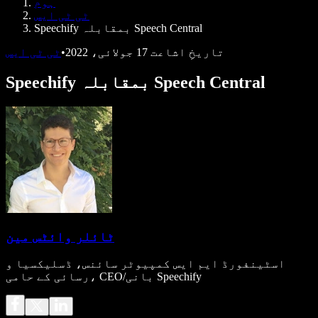
ہوم
ڈویلپرز کے لیے Speechify
ٹی ٹی ایس
Speechify بمقابلہ Speech Central
تاریخِ اشاعت
17 جولائی، 2022
•
ٹی ٹی ایس
Speechify بمقابلہ Speech Central
ٹائلر وائٹس مین
اسٹینفورڈ ایم ایس کمپیوٹر سائنس، ڈسلیکسیا و
رسائی کے حامی، CEO/بانی Speechify