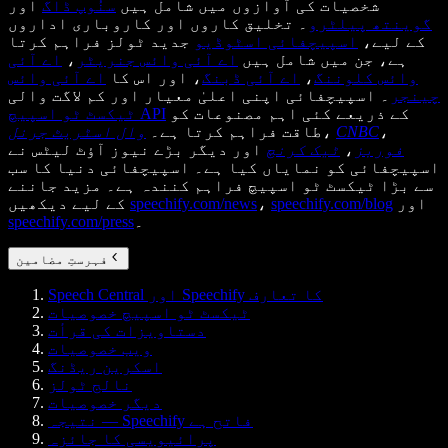
شخصیات کی آوازوں میں شامل ہیں
سنُوپ ڈاگ
اور
گوینتھ پیلٹرو
۔ تخلیق کاروں اور کاروباری اداروں
کے لیے،
اسپیچفائی اسٹوڈیو
جدید ٹولز فراہم کرتا
ہے، جن میں شامل ہیں
اے آئی وائس جنریٹر
،
اے آئی
وائس کلوننگ
،
اے آئی ڈبنگ
، اور اس کا
اے آئی وائس
چینجر
۔ اسپیچفائی اپنی اعلیٰ معیار اور کم لاگت والی
کے ذریعے کئی اہم مصنوعات کو
ٹیکسٹ ٹو اسپیچ API
،
CNBC
،
طاقت فراہم کرتا ہے۔
وال اسٹریٹ جرنل
فوربز
،
ٹیک کرنچ
اور دیگر بڑے نیوز آؤٹ لیٹس نے
اسپیچفائی کو نمایاں کیا ہے۔ اسپیچفائی دنیا کا سب
سے بڑا ٹیکسٹ ٹو اسپیچ فراہم کنندہ ہے۔ مزید جاننے
اور
speechify.com/blog
،
speechify.com/news
کے لیے دیکھیں
۔
speechify.com/press
فہرستِ مضامین
Speech Central اور Speechify کا تعارف
ٹیکسٹ ٹو اسپیچ خصوصیات
دستاویزات کی قرأت
ویب خصوصیات
اسکرین ریڈنگ
نالج ٹولز
دیگر خصوصیات
نتیجہ — Speechify فاتح ہے
پرائیویسی کا جائزہ