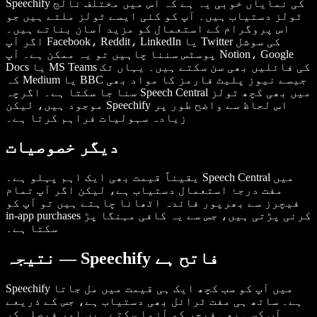
Speechify کی نمایاں خوبی یہ ہے کہ اس میں مختلف نالج
ٹولز دستیاب ہیں۔ آپ کو کئی ایسے ٹولز ملتے ہیں جو
اس پروگرام کے استعمال کو مزید آسان بناتے ہیں۔
اگر آپ Facebook، Reddit، LinkedIn یا Twitter کی سوشل
پوسٹس سننا چاہیں تو یہ ممکن ہے۔ آپ Notion، Google
Docs یا MS Teams کی فائلیں بھی سن سکتے ہیں۔ یہاں تک
کہ Medium یا BBC جیسے نیوز پلیٹ فارمز کا مواد بھی
سنا جا سکتا ہے۔ اگرچہ Speech Central میں بھی کچھ ٹولز
موجود ہیں، لیکن Speechify اس لحاظ سے واضح طور پر
زیادہ سہولیات فراہم کرتا ہے۔
دیگر خصوصیات
یقیناً قیمت بھی ایک اہم پہلو ہے۔ Speech Central میں
مفت درجۂ استعمال دستیاب ہے، لیکن اگر آپ تمام
فیچرز سے بھرپور فائدہ اٹھانا چاہتے ہیں تو آپ کو
in-app purchases کرنی پڑتی ہیں، جس سے یہ کافی مہنگا پڑ
سکتا ہے۔
نتیجہ — Speechify فاتح ہے
Speechify میں آپ کو سب کچھ ایک ہی قیمت میں مل جاتا
ہے۔ ساتھ ہی مفت ٹرائل بھی دستیاب ہے، جس کے ذریعے
آپ کسی بھی فیچر کو آزما سکتے ہیں اور فیصلہ کر