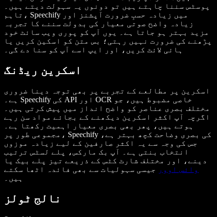
پوسٹس سننا چاہتے ہیں تو دونوں یہ سہولت دیتے ہیں۔
تاہم، Speechify میں زیادہ حسبِ ضرورت آپشنز اور
زیادہ واضح صوتی معیار کی بدولت سننے کا تجربہ
مزید بہتر ہو جاتا ہے۔ یوں آپ کو پوری ویب سائٹ خود
پڑھنے کی ضرورت نہیں رہتی؛ بس متن کو اسکین کریں یا
ہائی لائٹ کریں، اور ایپ اسے آپ کو سنا دے گی۔
اسکرین ریڈنگ
اسکرین پر مطالعے کے تجربے پر بھی توجہ دینا ضروری
ہے۔ Speechify کی API اور OCR خاصی مضبوط ہیں، جو
مختلف بصری عناصر کو واضح انداز میں پیش کرتی ہیں۔
اگرچہ آپ اکثر اسکرین دیکھنے کے بجائے مواد سن رہے
ہوتے ہیں، پھر بھی بصری معیار اہمیت رکھتا ہے۔
مجموعی طور پر، Speechify کی بصری وضاحت کچھ بہتر ہے،
جس کی وجہ سے یہ اکثر صارفین کے لیے زیادہ موزوں
انتخاب بنتی ہے۔ آپ بک مارکس، پلے لسٹس ترتیب
دینے، اور مختلف شارٹ کٹس کے ذریعے تیز پلے بیک یا
وائس اوور
جیسی سہولیات سے بھی فائدہ اٹھا سکتے
ہیں۔
نالج ٹولز