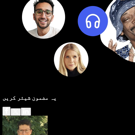
یہ مضمون شیئر کریں