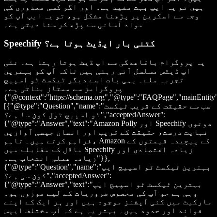
ہیں تو یہ ایپ بہت مفید ہے۔ اور اگر کسی معذوری کی
وجہ سے اسکرین پر پڑھنا مشکل ہو، تو یہ ایپ آپ کو
مواد آسانی سے پڑھ کر سنا دیتی ہے۔
Speechify کتنی بار اپڈیٹ ہوتا ہے؟
یہ پروگرام باقاعدگی سے اپ ڈیٹ ہوتا رہتا ہے۔ نئی
اپ ڈیٹس مسلسل آتی رہتی ہیں تاکہ آپ کو بہترین
تجربہ ملے۔ یہی بات اسے دیگر ٹیکسٹ ٹو اسپیچ
پروگرامز سے ممتاز بناتی ہے۔
{"@context":"https://schema.org","@type":"FAQPage","mainEntity
[{"@type":"Question","name":"سب سے حقیقت کے قریب ٹیکسٹ
ٹو اسپیچ ٹول کون سا ہے؟","acceptedAnswer":
{"@type":"Answer","text":"Amazon Polly اور Speechify دونوں
نہایت درست، حقیقت کے قریب اور انسان جیسی آوازیں
فراہم کرتے ہیں۔ تاہم، Amazon کے پیچیدہ قیمتوں کے
ماڈل کے مقابلے میں Speechify زیادہ اقتصادی اور
زیادہ عملی انتخاب ہے۔"}},
{"@type":"Question","name":"بہترین ٹیکسٹ ٹو اسپیچ ایپ
کون سی ہے؟","acceptedAnswer":
{"@type":"Answer","text":"بہترین ٹیکسٹ ٹو اسپیچ ایپ
وہی ہے جو آپ کی مخصوص ضروریات کے لیے موزوں ہو۔
مارکیٹ میں کئی آپشنز موجود ہیں اور ہر ایک کے اپنے
فوائد اور حدود ہیں۔ بہتر یہ ہے کہ آپ مختلف ایپس