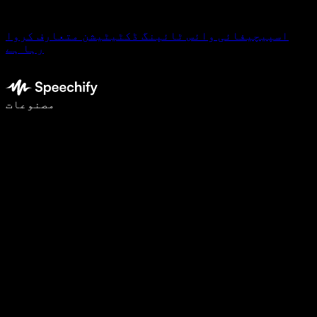
اسپیچیفائی وائس ٹائپنگ ڈکٹیٹیشن متعارف کروا
رہا ہے
وائس ٹائپنگ کے ساتھ 5 گنا تیزی سے لکھیں
مصنوعات
مزید جانیں