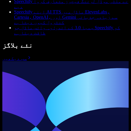
Speechify نے ملٹی موڈل لرننگ فیچرز متعارف کروا
دیے
Speechify اپنے AI TTS ماڈل میں ElevenLabs،
Cartesia، OpenAI، اور Gemini سے زیادہ جذباتی
کنٹرول کیوں دیتا ہے
سِمبا 3.0 کے اندر: وہ وائس ماڈل جو Speechify کو
طاقت دیتا ہے
نئے بلاگز
سب دیکھیں