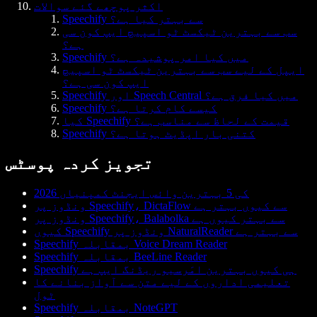
اکثر پوچھے گئے سوالات
Speechify سے بہتر کیا ہے؟
سب سے بہترین ٹیکسٹ ٹو اسپیچ ایپ کون سی
ہے؟
Speechify میں کیا امر پوشیدہ ہے؟
ایپل کے لیے سب سے بہترین ٹیکسٹ ٹو اسپیچ
ایپ کون سی ہے؟
Speechify اور Speech Central میں کیا فرق ہے؟
Speechify کیسے کام کرتا ہے؟
کیا Speechify قیمت کے لحاظ سے مناسب ہے؟
Speechify کتنی بار اپڈیٹ ہوتا ہے؟
تجویز کردہ پوسٹس
2026 کی 5 بہترین وائس ایجنٹ کمپنیاں
ونڈوز پر Speechify، DictaFlow سے کیوں بہتر ہے
ونڈوز پر Speechify، Balabolka سے بہتر کیوں ہے
کیوں Speechify ونڈوز پر NaturalReader سے بہتر ہے
Speechify بمقابلہ Voice Dream Reader
Speechify بمقابلہ BeeLine Reader
Speechify ہی کیوں بہترین امَرسیو ریڈنگ ایپ ہے
تعلیمی اداروں کے لیے متن سے آواز بنانے کا
ٹول
Speechify بمقابلہ NoteGPT