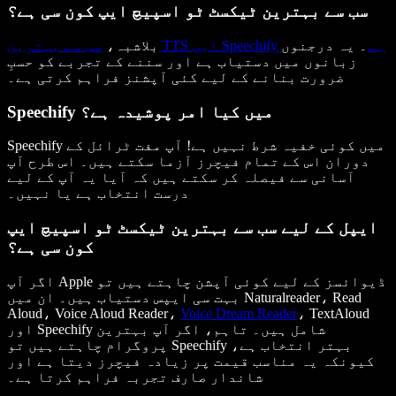
سب سے بہترین ٹیکسٹ ٹو اسپیچ ایپ کون سی ہے؟
سب سے بہترین TTS ایپ Speechify ہے
۔ یہ درجنوں
بلاشبہ،
زبانوں میں دستیاب ہے اور سننے کے تجربے کو حسبِ
ضرورت بنانے کے لیے کئی آپشنز فراہم کرتی ہے۔
Speechify میں کیا امر پوشیدہ ہے؟
Speechify میں کوئی خفیہ شرط نہیں ہے! آپ مفت ٹرائل کے
دوران اس کے تمام فیچرز آزما سکتے ہیں۔ اس طرح آپ
آسانی سے فیصلہ کر سکتے ہیں کہ آیا یہ آپ کے لیے
درست انتخاب ہے یا نہیں۔
ایپل کے لیے سب سے بہترین ٹیکسٹ ٹو اسپیچ ایپ
کون سی ہے؟
اگر آپ Apple ڈیوائسز کے لیے کوئی آپشن چاہتے ہیں تو
بہت سی ایپس دستیاب ہیں۔ ان میں Naturalreader، Read
Aloud، Voice Aloud Reader،
Voice Dream Reader
، TextAloud
اور Speechify شامل ہیں۔ تاہم، اگر آپ بہترین
پروگرام چاہتے ہیں تو Speechify بہتر انتخاب ہے،
کیونکہ یہ مناسب قیمت پر زیادہ فیچرز دیتا ہے اور
شاندار صارف تجربہ فراہم کرتا ہے۔