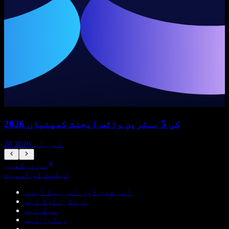
2026 کی 5 بہترین وائس ایجنٹ کمپنیاں
28 اپریل، 2026
سب دیکھیں
ٹیکسٹ ٹو اسپیچ
آئی فون اور آئی پیڈ ایپس
اینڈرائیڈ ایپ
میک ایپ
ونڈوز ایپ
ویب ایپ