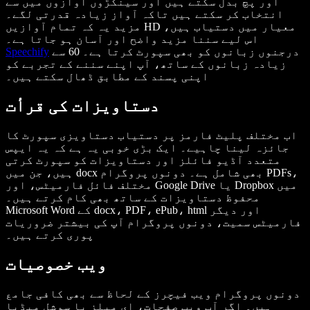
اور پچ بدل سکتے ہیں اور سینکڑوں آوازوں میں سے
انتخاب کر سکتے ہیں تاکہ آواز زیادہ قدرتی لگے۔
مزید یہ کہ تمام آوازیں HD معیار میں دستیاب ہیں،
اس لیے سننا مزید واضح اور آسان ہو جاتا ہے۔
درجنوں زبانوں کو بھی سپورٹ کرتا ہے۔ 60 سے
Speechify
زیادہ زبانوں کے ساتھ، آپ اپنے سننے کے تجربے کو
اپنی پسند کے مطابق ڈھال سکتے ہیں۔
دستاویزات کی قرأت
اب مختلف پلیٹ فارمز پر دستیاب دستاویزی سپورٹ کا
جائزہ لینا چاہیے۔ ایک بڑی خوبی یہ ہے کہ یہ ایپس
متعدد آڈیو فائلز اور دستاویزات کو سپورٹ کرتی
ہیں، جن میں docx بھی شامل ہے۔ دونوں پروگرام PDFs،
مختلف فائل فارمیٹس، اور Google Drive یا Dropbox میں
محفوظ دستاویزات کے ساتھ بھی کام کرتے ہیں۔
Microsoft Word کے docx، PDF، ePub، html اور دیگر
فارمیٹس سمیت، دونوں پروگرام آپ کی بیشتر ضروریات
پوری کرتے ہیں۔
ویب خصوصیات
دونوں پروگرام ویب فیچرز کے لحاظ سے بھی کافی جامع
ہیں۔ اگر آپ ویب صفحات، ای میلز یا سوشل میڈیا