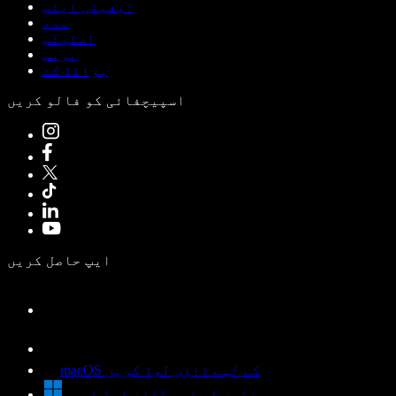
ایفیلی ایٹس
مدد
اسٹیٹس
پریس
برانڈ کٹ
اسپیچفائی کو فالو کریں
ایپ حاصل کریں
macOS کے لیے ڈاؤن لوڈ کریں
ونڈوز کے لیے ڈاؤن لوڈ کریں