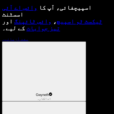
اسپیچفائی، آپ کا
وائس اے آئی
اسسٹنٹ
ٹیکسٹ ٹو اسپیچ
،
وائس ٹائپنگ
اور
تیز جوابات
کے لیے۔
مفت آزمائیں
Gwyneth
اداکارہ