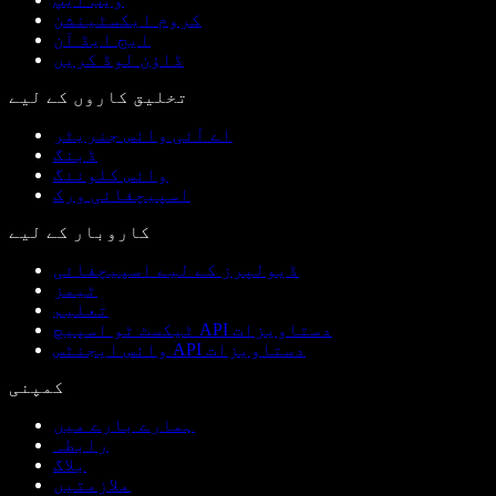
کروم ایکسٹینشن
ایج ایڈ آن
ڈاؤن لوڈ کریں
تخلیق کاروں کے لیے
اے آئی وائس جنریٹر
ڈبنگ
وائس کلوننگ
اسپیچفائی ورک
کاروبار کے لیے
ڈیولپرز کے لیے اسپیچفائی
ٹیمز
تعلیم
ٹیکسٹ ٹو اسپیچ API دستاویزات
وائس ایجنٹس API دستاویزات
کمپنی
ہمارے بارے میں
رابطہ
بلاگ
ملازمتیں