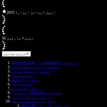
2025 ایپل ڈیزائن ایوارڈ
50 ملین+ صارفین
فہرستِ مضامین
Speech Central اور Speechify کا تعارف
ٹیکسٹ ٹو اسپیچ خصوصیات
دستاویزات کی قرأت
ویب خصوصیات
اسکرین ریڈنگ
نالج ٹولز
دیگر خصوصیات
نتیجہ — Speechify فاتح ہے
پرائیویسی کا جائزہ
اکثر پوچھے گئے سوالات
Speechify سے بہتر کیا ہے؟