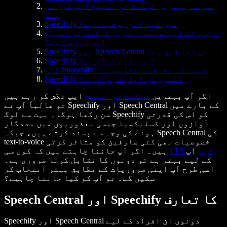
سب سے بہترین ٹیکسٹ ٹو اسپیچ ایپ کون سی
ہے؟
Speechify میں کیا امر پوشیدہ ہے؟
ایپل کے لیے سب سے بہترین ٹیکسٹ ٹو اسپیچ
ایپ کون سی ہے؟
Speechify اور Speech Central میں کیا فرق ہے؟
Speechify کیسے کام کرتا ہے؟
کیا Speechify قیمت کے لحاظ سے مناسب ہے؟
Speechify کتنی بار اپڈیٹ ہوتا ہے؟
اگر آپ بہترین
ٹیکسٹ ٹو اسپیچ
ایپ تلاش کر رہے ہیں
تو غالباً آپ نے Speechify اور Speech Central کے بارے میں
سن رکھا ہوگا۔ بہت سے لوگ Speechify کو اس کی قدرتی
آوازوں اور ڈسلیکسیا جیسی معذوریوں میں مددگار
ہونے کی وجہ سے پسند کرتے ہیں، جبکہ Speech Central کی
text-to-voice خصوصیات بھی کئی صارفین کو متاثر کرتی
TTS ایپ
آپ
ہیں۔ اگر آپ جاننا چاہتے ہیں کہ کون سی
کے لیے بہتر ہے تو دونوں کا تقابل کرنا ضروری ہے۔
اسی طرح آپ اپنی ضروریات کے مطابق بہتر انتخاب کر
سکیں گے۔ تو آپ کو کیا جاننا چاہیے؟
Speech Central اور Speechify کا تعارف
Speechify اور Speech Central دونوں ان افراد کے لیے