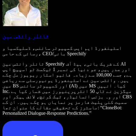
ٹائلر وائٹس مین
اسٹینفورڈ ایم ایس کمپیوٹر سائنس، ڈسلیکسیا و
رسائی کے حامی، CEO/بانی Speechify
ٹائلر وائٹس مین Speechify کے شریک بانی، ہیڈ آف AI
اور صدر ہیں، جو دنیا کی نمبر 1 ٹیکسٹ ٹو اسپیچ ایپ
ہے، جسے 100,000 سے زیادہ فائیو اسٹار ریویوز مل چکے
ہیں۔ وائٹس مین نے اسٹینفورڈ یونیورسٹی سے ریاضی
میں BS اور کمپیوٹر سائنس (AI) میں MS کیا۔ انہیں
Inc. میگزین نے ٹاپ 50 انٹرپرینیورز میں شمار کیا ہے
اور وہ بزنس انسائیڈر، ٹیک کرنچ، لائف ہیکر اور CBS
سمیت کئی پلیٹ فارمز پر نمایاں ہو چکے ہیں۔ ان کے
ماسٹرز کے تحقیقی مقالے کا عنوان تھا: “CloneBot:
Personalized Dialogue-Response Predictions.”