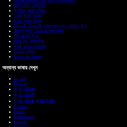
ডিসলেক্সিয়ার জন্য সেরা রিডিং প্রোগ্রামগুলো
রোবট ভয়েস জেনারেটর
অ্যানিমে টেক্সট টু স্পিচ
এআই ভয়েস চেঞ্জার
PDF অডিও রিডার
Google Docs কি আমার জন্য পড়ে শোনাতে পারে
টেক্সট টু স্পিচ Chrome এক্সটেনশন
হিন্দি টেক্সট টু স্পিচ
PDF রিড অ্যালাউড
এআই ভয়েস জেনারেটর
Texto a Voz
Leitor de Texto
অন্যান্য ভাষায় দেখুন
العربية
Magyar
中文 (简体)
中文 (台灣)
中文 (简体 中国大陆)
Čeština
Dansk
Nederlands
English