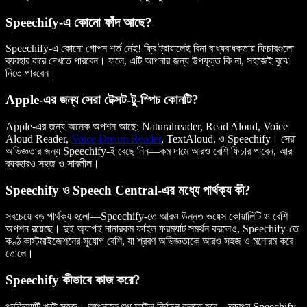
Speechify-এ কোনো ফাঁদ আছে?
Speechify-এ কোনো গোপন শর্ত নেই! ফ্রি ট্রায়ালেই বিনা বাধ্যবাধকতায় ফিচারগুলো
ব্যবহার করে দেখতে পারবেন। ফলে, এটি আপনার জন্য উপযুক্ত কি না, সহজেই বুঝে
নিতে পারবেন।
Apple-এর জন্য সেরা টেক্সট-টু-স্পিচ কোনটি?
Apple-এর জন্য অনেক অপশন আছে: Naturalreader, Read Aloud, Voice
Aloud Reader,
Voice Dream Reader
, TextAloud, ও Speechify। সেরা
অভিজ্ঞতার জন্য Speechify-ই বেছে নিন—কম দামে আরও বেশি ফিচার পাবেন, আর
ব্যবহারও সহজ ও সাবলীল।
Speechify ও Speech Central-এর মধ্যে পার্থক্য কী?
সবচেয়ে বড় পার্থক্য হলো—Speechify-তে আরও উন্নত ভয়েস কোয়ালিটি ও বেশি
অপশন রয়েছে। দুই অ্যাপই নানারকম ফাইল ফরম্যাট সমর্থন করলেও, Speechify-তে
কণ্ঠ কাস্টমাইজেশনের সুযোগ বেশি, যা শ্রবণ অভিজ্ঞতাকে আরও সহজ ও মনোরম করে
তোলে।
Speechify কীভাবে কাজ করে?
প্রক্রিয়াটি খুবই সহজ। আপনাকে শুধু ফাইল নির্বাচন করতে হবে—তারপর Speechify-