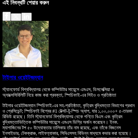
এই নিবন্ধটি শেয়ার করুন
টাইলার ওয়েইটজম্যান
স্ট্যানফোর্ড বিশ্ববিদ্যালয় থেকে কম্পিউটার সায়েন্সে এমএস, ডিসলেক্সিয়া ও
অ্যাক্সেসিবিলিটি নিয়ে কাজ করা প্রবক্তা, স্পিচিফাই-এর সিইও ও প্রতিষ্ঠাতা
টাইলার ওয়েইটজম্যান স্পিচিফাই-এর সহ-প্রতিষ্ঠাতা, কৃত্রিম বুদ্ধিমত্তা বিভাগের প্রধান
ও প্রেসিডেন্ট; স্পিচিফাই বিশ্বের #1 টেক্সট-টু-স্পিচ অ্যাপ, যার ১,০০,০০০+ ৫-তারকা
রিভিউ রয়েছে। তিনি স্ট্যানফোর্ড বিশ্ববিদ্যালয় থেকে গণিতে বিএস এবং কৃত্রিম
বুদ্ধিমত্তাভিত্তিক কম্পিউটার সায়েন্সে এমএস ডিগ্রি অর্জন করেছেন। ইনক.
ম্যাগাজিনের টপ ৫০ উদ্যোক্তার তালিকায় তাঁর নাম রয়েছে, এবং তাঁকে বিজনেস
ইনসাইডার, টেকক্রাঞ্চ, লাইফহ্যাকার, সিবিএসসহ বিভিন্ন মাধ্যমে কভার করা হয়েছে।