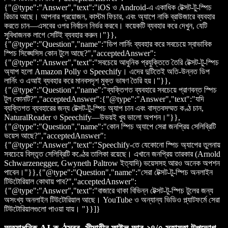
{"@type":"Answer","text":"iOS ও Android-এ একাধিক টেক্সট-টু-স্পিচ
রিডার আছে। আপনার প্রয়োজন, কাস্টম ফিচার, এবং অ্যাপে নাকি ব্রাউজারে ব্যবহার
করতে চান—এসবের ওপর নির্বাচন নির্ভর করবে। কয়েকটি ব্যবহার করে দেখুন, যেটি
সুবিধাজনক লাগে সেটিই ব্যবহার করুন।"}},
{"@type":"Question","name":"ডিপ লার্নিং ব্যবহার করে সবচেয়ে স্বাভাবিক
স্পিচ সিঙ্ঘেসিস কোন টুলে আছে?","acceptedAnswer":
{"@type":"Answer","text":"সবচেয়ে আধুনিক প্রযুক্তিতে তৈরি টেক্সট-টু-স্পিচ
অ্যাপ হলো Amazon Polly ও Speechify। এদের দুটিতেই অতি-উন্নত ডিপ
লার্নিং ও এআই ব্যবহার করে মানবসদৃশ মুক্ত ভাষণ তৈরি হয়।"}},
{"@type":"Question","name":"ব্যক্তিগত ব্যবহারে সবচেয়ে প্রাণবন্ত স্পিচ
টুল কোনটি?","acceptedAnswer":{"@type":"Answer","text":"যদি
ব্যক্তিগত ব্যবহারের জন্য টেক্সট-টু-স্পিচ অ্যাপ চান এবং বাস্তবসম্মত কণ্ঠ চান,
NaturalReader ও Speechify—উভয়ই খুব ভালো অপশন।"}},
{"@type":"Question","name":"কোন স্পিচ অ্যাপে সেরা জনপ্রিয় সেলিব্রিটি
ভয়েস আছে?","acceptedAnswer":
{"@type":"Answer","text":"Speechify-তে যেকোনো স্পিচ অ্যাপের তুলনায়
সবচেয়ে বিস্তৃত সেলিব্রিটি কণ্ঠের তালিকা রয়েছে। এখানে জনপ্রিয় তারকার (Arnold
Schwarzenegger, Gwyneth Paltrow ইত্যাদি) ভয়েসসহ আরও অনেক অপশন
পাবেন।"}},{"@type":"Question","name":"সেরা টেক্সট-টু-স্পিচ অনলাইন
টিউটোরিয়াল কোথায় পাব?","acceptedAnswer":
{"@type":"Answer","text":"বাজারে থাকা বিভিন্ন টেক্সট-টু-স্পিচ টুলের জন্য
অসংখ্য অনলাইন টিউটোরিয়াল আছে। YouTube ও অন্যান্য ভিডিও প্ল্যাটফর্মে সেরা
টিউটোরিয়ালগুলো পাওয়া যায়। "}}]}