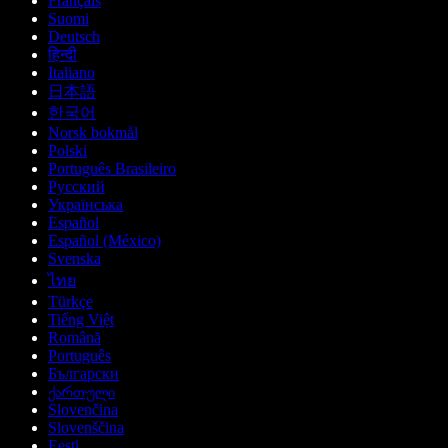
Français
Suomi
Deutsch
हिन्दी
Italiano
日本語
한국어
Norsk bokmål
Polski
Português Brasileiro
Русский
Українська
Español
Español (México)
Svenska
ไทย
Türkçe
Tiếng Việt
Română
Português
Български
ქართული
Slovenčina
Slovenščina
Eesti