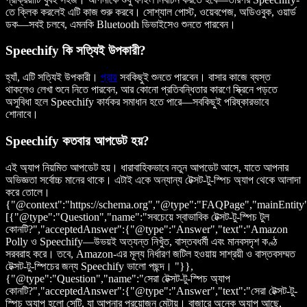
তে ক্লিক করলেই এটি কাজ শুরু করবে। সোশ্যাল পোস্ট, ওয়েবপেজ, অডিওবুক, ওয়ার্ড
ডক—সবই চলবে, এমনকি Bluetooth ডিভাইসেও শুনতে পারবেন।
Speechify কি সত্যিই উপকারী?
হ্যাঁ, এটি সত্যিই উপকারী।
প্রায়
সবকিছুই শুনতে পারবেন। বাসার কাজে ব্যস্ত
থাকলেও লেখা শুনে নিতে পারবেন, আর কোনো প্রতিবন্ধিতার কারণে স্ক্রিনে পড়তে
অসুবিধা হলে Speechify কার্যকর সমাধান হতে পারে—সবকিছুই পরিষ্কারভাবে
শোনাবে।
Speechify কতবার আপডেট হয়?
এই অ্যাপ নিয়মিত আপডেট হয়। ধারাবাহিকভাবে নতুন আপডেট আসে, যাতে আপনার
অভিজ্ঞতা সর্বোচ্চ মানের থাকে। এটাই একে অন্যান্য টেক্সট-টু-স্পিচ অ্যাপ থেকে আলাদা
করে তোলে।
{"@context":"https://schema.org","@type":"FAQPage","mainEntity
[{"@type":"Question","name":"সবচেয়ে স্বাভাবিক টেক্সট-টু-স্পিচ টুল
কোনটি?","acceptedAnswer":{"@type":"Answer","text":"Amazon
Polly ও Speechify—উভয়ই অত্যন্ত নিখুঁত, বাস্তবধর্মী এবং মানবসদৃশ কণ্ঠ
সরবরাহ করে। তবে, Amazon-এর মূল্য নির্ধারণ জটিল হওয়ায় সাশ্রয়ী ও বাস্তবসম্মত
টেক্সট-টু-স্পিচের জন্য Speechify ভালো পছন্দ। "}},
{"@type":"Question","name":"সেরা টেক্সট-টু-স্পিচ অ্যাপ
কোনটি?","acceptedAnswer":{"@type":"Answer","text":"সেরা টেক্সট-টু-
স্পিচ অ্যাপ হলো সেটি, যা আপনার প্রয়োজন মেটায়। বাজারে অনেক অ্যাপ আছে,