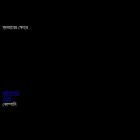
ব্যবহারের ক্ষেত্র
ডাউনলোড
API
কোম্পানি