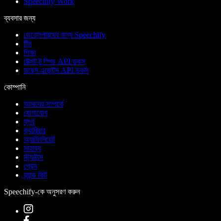
Speechify Work
ব্যবসার জন্য
ডেভেলপারদের জন্য Speechify
টিম
শিক্ষা
টেক্সট টু স্পিচ API ডকস
ভয়েস এজেন্টস API ডকস
কোম্পানি
আমাদের সম্পর্কে
যোগাযোগ
ব্লগ
ক্যারিয়ার
অ্যাফিলিয়েট
সাহায্য
স্ট্যাটাস
প্রেস
ব্র্যান্ড কিট
Speechify-কে অনুসরণ করুন