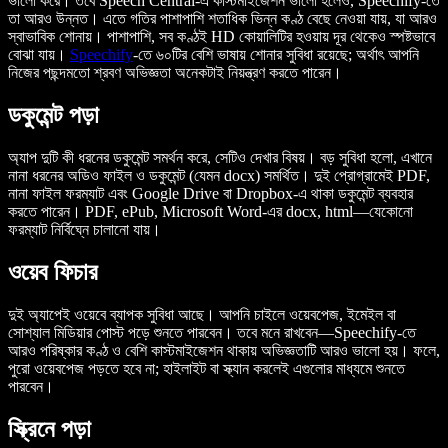
ভালো করে। তবে Speech Central-এ কাস্টমাইজেশন ভালো হলেও, Speechify-তে
তা আরও উন্নত। এতে গতির পাশাপাশি শতাধিক ভিন্ন কণ্ঠ বেছে নেওয়া যায়, যা আরও
স্বাভাবিক শোনায়। পাশাপাশি, সব কণ্ঠই HD কোয়ালিটির হওয়ায় দূর থেকেও স্পষ্টভাবে
বোঝা যায়।
Speechify
-তে ৬০টির বেশি ভাষায় শোনার সুবিধা রয়েছে; অর্থাৎ আপনি
নিজের পছন্দমতো শ্রবণ অভিজ্ঞতা অনেকটাই নিয়ন্ত্রণ করতে পারেন।
ডকুমেন্ট পড়া
অ্যাপ দুটি কী ধরনের ডকুমেন্ট সমর্থন করে, সেটিও দেখার বিষয়। বড় সুবিধা হলো, এখানে
নানা ধরনের অডিও ফাইল ও ডকুমেন্ট (যেমন docx) সমর্থিত। দুই প্রোগ্রামেই PDF,
নানা ফাইল ফরম্যাট এবং Google Drive বা Dropbox-এ থাকা ডকুমেন্ট ব্যবহার
করতে পারেন। PDF, ePub, Microsoft Word-এর docx, html—যেকোনো
ফরম্যাট নির্বিঘ্নে চালানো যায়।
ওয়েব ফিচার
দুই অ্যাপেই ওয়েবে ব্যাপক সুবিধা আছে। আপনি চাইলে ওয়েবপেজ, ইমেইল বা
সোশ্যাল মিডিয়ার পোস্ট পড়ে শুনতে পারবেন। তবে মনে রাখবেন—Speechify-তে
আরও পরিষ্কার কণ্ঠ ও বেশি কাস্টমাইজেশন থাকায় অভিজ্ঞতাটি আরও ভালো হয়। ফলে,
পুরো ওয়েবপেজ পড়তে হবে না; হাইলাইট বা স্ক্যান করলেই এগুলোর মাধ্যমে শুনতে
পারবেন।
স্ক্রিনে পড়া