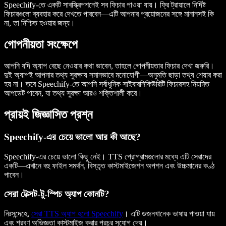
Speechify-তে একটি সাবস্ক্রিপশনেই সব ফিচার পাওয়া যায়। ফ্রি ট্রায়ালে নির্দিষ্ট
ফিচারগুলো ব্যবহার করে দেখতে পারবেন—এটি আপনার প্রয়োজনের সঙ্গে মানানসই কি
না, তা নিশ্চিত হওয়ার জন্য।
গোপনীয়তা সংক্ষেপে
আপনি যদি অ্যাপ বেছে নেওয়ার কথা ভাবেন, তাহলে গোপনীয়তার ফিচার দেখা জরুরি।
দুই অ্যাপই আপনার তথ্য সুরক্ষায় সমানভাবে মনোযোগী—অনুমতি ছাড়া তথ্য শেয়ার করা
হয় না। তবে Speechify-তে আপনি সর্বাধুনিক সাইবারসিকিউরিটি ফিচারসহ নিয়মিত
আপডেট পাবেন, যা তথ্য সুরক্ষা আরও শক্তিশালী করে।
প্রায়ই জিজ্ঞাসিত প্রশ্ন
Speechify-এর চেয়ে ভালো আর কী আছে?
Speechify-এর চেয়ে ভালো কিছু নেই। TTS প্রোগ্রামগুলোর মধ্যে এটি সেরাদের
একটি—এখানে বহু ফাইল সমর্থন, বিস্তৃত কাস্টমাইজেশন অপশন এবং উচ্চমানের কণ্ঠ
পাবেন।
সেরা টেক্সট-টু-স্পিচ অ্যাপ কোনটি?
নিঃসন্দেহে,
সেরা TTS অ্যাপ হলো Speechify
। এটি ডজনখানেক ভাষায় পাওয়া যায়
এবং শ্রবণ অভিজ্ঞতা কাস্টমাইজ করার প্রচুর সুযোগ দেয়।