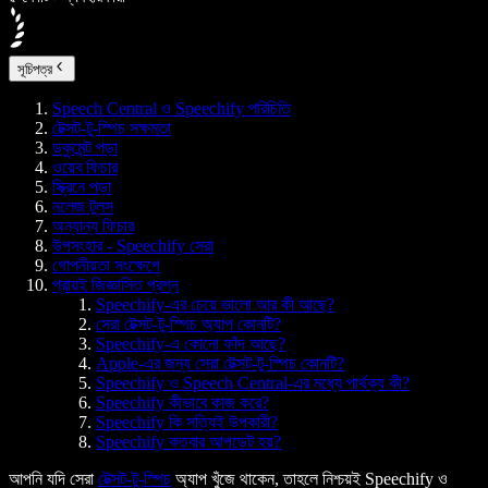
সূচিপত্র
Speech Central ও Speechify পরিচিতি
টেক্সট-টু-স্পিচ সক্ষমতা
ডকুমেন্ট পড়া
ওয়েব ফিচার
স্ক্রিনে পড়া
নলেজ টুলস
অন্যান্য ফিচার
উপসংহার - Speechify সেরা
গোপনীয়তা সংক্ষেপে
প্রায়ই জিজ্ঞাসিত প্রশ্ন
Speechify-এর চেয়ে ভালো আর কী আছে?
সেরা টেক্সট-টু-স্পিচ অ্যাপ কোনটি?
Speechify-এ কোনো ফাঁদ আছে?
Apple-এর জন্য সেরা টেক্সট-টু-স্পিচ কোনটি?
Speechify ও Speech Central-এর মধ্যে পার্থক্য কী?
Speechify কীভাবে কাজ করে?
Speechify কি সত্যিই উপকারী?
Speechify কতবার আপডেট হয়?
আপনি যদি সেরা
টেক্সট-টু-স্পিচ
অ্যাপ খুঁজে থাকেন, তাহলে নিশ্চয়ই Speechify ও