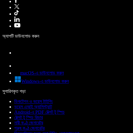
অ্যাপটি ডাউনলোড করুন
macOS-এ ডাউনলোড করুন
Windows-এ ডাউনলোড করুন
সুপারিশকৃত পড়া
ডিকটেশন ও ভয়েস টাইপিং
ভয়েস এআই অ্যাসিস্ট্যান্ট
Android-এ PDF টেক্সট টু স্পিচ
টেক্সট টু স্পিচ রিডার
নারী কণ্ঠ জেনারেটর
পুরুষ কণ্ঠ জেনারেটর