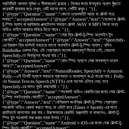
প্রতিটিরই আলাদা সুবিধা ও সীমাবদ্ধতা রয়েছে। নিজের জন্য উপযুক্ত অ্যাপ খুঁজতে
কয়েকটি ব্যবহার করে দেখুন; যেটি ভালো লাগে, সেটিই রাখুন। "}},
{"@type":"Question","name":"কোনো ওয়েবসাইট আছে যা টেক্সট পড়ে
শুনায়?","acceptedAnswer":{"@type":"Answer","text":"যেকোনো টেক্সট-
টু-স্পিচ অ্যাপ বা ব্রাউজার এক্সটেনশন সাধারণ টেক্সট .WAV বা MP3 কিংবা অন্য
অডিও ফাইল আকারে শুনিয়ে দিতে পারে। "}},
{"@type":"Question","name":"সেরা ফ্রি টেক্সট-টু-স্পিচ অনলাইন টুল
কোনটি?","acceptedAnswer":{"@type":"Answer","text":"Speechify-
এর ট্রায়াল ফ্রি ভার্সনই সবচেয়ে ভালো অনলাইন টেক্সট-টু-স্পিচ অ্যাপ। যদিও
Balabolka একদম ফ্রি, এই প্রোগ্রামে অনেক গুরুত্বপূর্ণ ফিচার নেই, যেগুলো
Speechify-তে বিনামূল্যে পাওয়া যায়।"}},
{"@type":"Question","name":"কোন স্পিচ অ্যাপে সেরা মানবসদৃশ ভয়েস
আছে?","acceptedAnswer":
{"@type":"Answer","text":"NaturalReader, Speechify ও Amazon
Polly—এই তিনটি অ্যাপে সবচেয়ে প্রাণবন্ত ও মানবসদৃশ কণ্ঠ পাওয়া যায়। Polly-
এর Neural Text-to-Speech (NTTS) একে অনেক এগিয়ে দেয়; তবে
Speechify-এর মানও খুবই কাছাকাছি। "}},
{"@type":"Question","name":"পডকাস্ট অডিও রেকর্ডিংয়ের জন্য সেরা টেক্সট-
টু-স্পিচ সফটওয়্যার কোনটি?","acceptedAnswer":
{"@type":"Answer","text":"বেশিরভাগ জনপ্রিয় টেক্সট-টু-স্পিচ প্রোগ্রাম
পডকাস্ট অডিও রেকর্ড করতে পারে, যা এডিট করে iTunes ও Spotify-এর মতো
প্ল্যাটফর্মে আপলোড করা যায়। উচ্চক্ষমতার রেকর্ডিং যন্ত্রপাতি না থাকলেও, টেক্সট-টু-
স্পিচ টুল পডকাস্ট শুরু করার সহজ উপায়।"}},
{"@type":"Question","name":"Android ও iOS-এর জন্য সেরা টেক্সট-টু-
স্পিচ রিডার কোনটি?","acceptedAnswer":