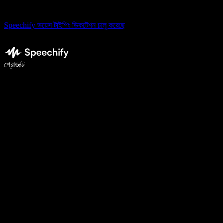
Speechify ভয়েস টাইপিং ডিকটেশন চালু করেছে
ভয়েস টাইপিং দিয়ে ৫ গুণ দ্রুত লিখুন
প্রোডাক্ট
আরও জানুন