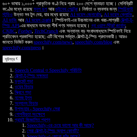
৬০+ ভাষায় ১,০০০+ প্রাকৃতিক কণ্ঠ নিয়ে প্রায় ২০০ দেশে ব্যবহৃত হচ্ছে। সেলিব্রিটি
কণ্ঠের মধ্যে রয়েছে
স্নুপ ডগ
আর
গুইনেথ পেল্ট্রো
। নির্মাতা ও ব্যবসার জন্য
স্পিচিফাই
স্টুডিও
উন্নত সব টুল দেয়, যার মধ্যে রয়েছে
AI ভয়েস জেনারেটর
,
AI ভয়েস ক্লোনিং
,
AI ডাবিং
আর
AI ভয়েস চেঞ্জার
। স্পিচিফাই-এর উচ্চমানের এবং খরচ-সাশ্রয়ী
টেক্সট-টু-
স্পিচ API
-এর মাধ্যমে অসংখ্য শীর্ষ পণ্য সম্ভব হয়েছে।
দ্য ওয়াল স্ট্রিট জার্নাল
,
CNBC
,
Forbes
,
TechCrunch
এবং অন্যান্য বড় সংবাদমাধ্যমে স্পিচিফাই নিয়ে
প্রতিবেদন প্রকাশিত হয়েছে; এটি বিশ্বের সর্ববৃহৎ টেক্সট-টু-স্পিচ প্রদানকারী। আরও
জানতে ভিজিট করুন
speechify.com/news
,
speechify.com/blog
এবং
speechify.com/press
।
সূচিপত্র
Speech Central ও Speechify পরিচিতি
টেক্সট-টু-স্পিচ সক্ষমতা
ডকুমেন্ট পড়া
ওয়েব ফিচার
স্ক্রিনে পড়া
নলেজ টুলস
অন্যান্য ফিচার
উপসংহার - Speechify সেরা
গোপনীয়তা সংক্ষেপে
প্রায়ই জিজ্ঞাসিত প্রশ্ন
Speechify-এর চেয়ে ভালো আর কী আছে?
সেরা টেক্সট-টু-স্পিচ অ্যাপ কোনটি?
Speechify-এ কোনো ফাঁদ আছে?