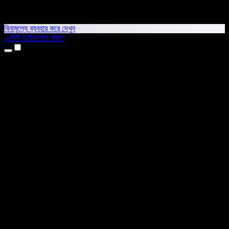
বিনামূল্যে ব্যবহার করে দেখুন
এখনই ডাউনলোড করুন
প্রোডাক্ট
টেক্সট টু স্পিচ
আইফোন ও আইপ্যাড অ্যাপ
অ্যান্ড্রয়েড অ্যাপ
ক্রোম এক্সটেনশন
এজ এক্সটেনশন
ওয়েব অ্যাপ
ম্যাক অ্যাপ
উইন্ডোজ অ্যাপ
এআই ভয়েস জেনারেটর