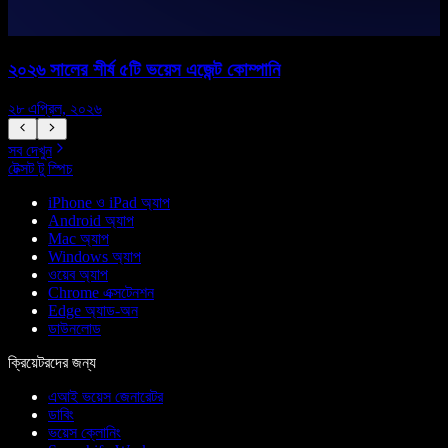
২০২৬ সালের শীর্ষ ৫টি ভয়েস এজেন্ট কোম্পানি
২৮ এপ্রিল, ২০২৬
১
সব দেখুন
টেক্সট টু স্পিচ
iPhone ও iPad অ্যাপ
Android অ্যাপ
Mac অ্যাপ
Windows অ্যাপ
ওয়েব অ্যাপ
Chrome এক্সটেনশন
Edge অ্যাড-অন
ডাউনলোড
ক্রিয়েটরদের জন্য
এআই ভয়েস জেনারেটর
ডাবিং
ভয়েস ক্লোনিং