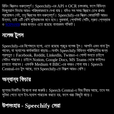
রিডিং স্ক্রিনও গুরুত্বপূর্ণ। Speechify-এর API ও OCR চমৎকার, ফলে বিভিন্ন
ভিজ্যুয়াল ফিচার আরও পরিষ্কারভাবে দেখা যায়। যদিও সব সময় স্ক্রিনে চোখ রাখার
প্রয়োজন নেই, তবু স্ক্রিনের মান গুরুত্বপূর্ণ। Speechify-এর স্ক্রিন কোয়ালিটি আরও
উন্নত, তাই এটি বেশি সুবিধাজনক মনে হবে। বুকমার্ক, প্লেলিস্ট সেটিং, দ্রুত প্লেব্যাক
ও
ভয়েসওভার
করার জন্যও এতে রয়েছে নানারকম শর্টকাট।
নলেজ টুলস
Speechify-এর বিশেষত্ব হলো, এতে রয়েছে প্রচুর নলেজ টুল। আপনি এমন নানা টুল
পাবেন, যা অ্যাপের কার্যকারিতা বাড়ায়—অর্থাৎ Speechify বিভিন্ন পরিস্থিতির জন্য
প্রস্তুত। Facebook, Reddit, LinkedIn, Twitter-এ পোস্ট শুনতে চাইলে
সেটাও পারবেন। চাইলে Notion, Google Docs, MS Teams থেকে ফাইলও
চালাতে পারবেন। এমনকি Medium বা BBC-এর খবরও শোনা যায়। Speech
Central-এও টুল আছে, তবে Speechify-তে বিকল্প আরও বেশি।
অন্যান্য ফিচার
মূল্যের দিকটিও বিবেচনা করা জরুরি। Speech Central-এ ফ্রি টিয়ার আছে, তবে সব
সুবিধা পেতে হলে ইন-অ্যাপ পারচেজ করতে হয়, ফলে খরচ কিছুটা বাড়ে।
উপসংহার - Speechify সেরা