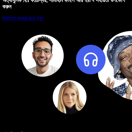
অত্যাধুনিক AI কণ্ঠস্বর, সীমাহীন ফাইল আর ২৪/৭ সহায়তা উপভোগ
করুন
বিনামূল্যে ব্যবহার করে দেখুন