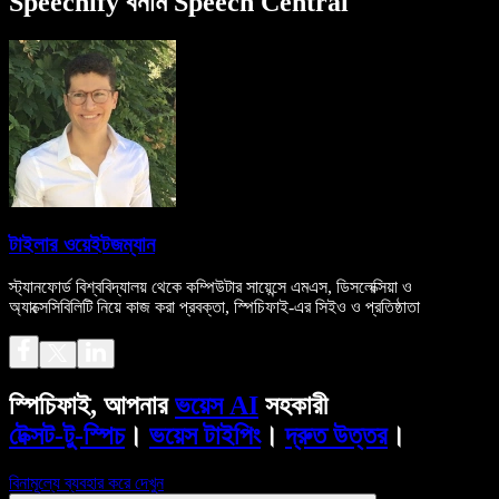
Speechify বনাম Speech Central
টাইলার ওয়েইটজম্যান
স্ট্যানফোর্ড বিশ্ববিদ্যালয় থেকে কম্পিউটার সায়েন্সে এমএস, ডিসলেক্সিয়া ও
অ্যাক্সেসিবিলিটি নিয়ে কাজ করা প্রবক্তা, স্পিচিফাই-এর সিইও ও প্রতিষ্ঠাতা
স্পিচিফাই, আপনার
ভয়েস AI
সহকারী
টেক্সট-টু-স্পিচ
।
ভয়েস টাইপিং
।
দ্রুত উত্তর
।
বিনামূল্যে ব্যবহার করে দেখুন