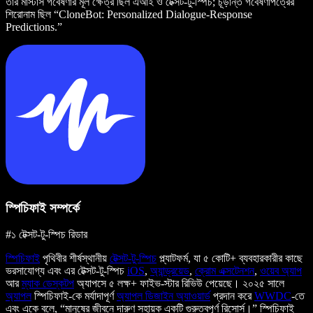
তাঁর মাস্টার্স গবেষণার মূল ক্ষেত্র ছিল এআই ও টেক্সট-টু-স্পিচ; চূড়ান্ত গবেষণাপত্রের
শিরোনাম ছিল “CloneBot: Personalized Dialogue-Response
Predictions.”
স্পিচিফাই সম্পর্কে
#১ টেক্সট-টু-স্পিচ রিডার
স্পিচিফাই
পৃথিবীর শীর্ষস্থানীয়
টেক্সট-টু-স্পিচ
প্ল্যাটফর্ম, যা ৫ কোটি+ ব্যবহারকারীর কাছে
ভরসাযোগ্য এবং এর টেক্সট-টু-স্পিচ
iOS
,
অ্যান্ড্রয়েড
,
ক্রোম এক্সটেনশন
,
ওয়েব অ্যাপ
আর
ম্যাক ডেস্কটপ
অ্যাপসে ৫ লক্ষ+ ফাইভ-স্টার রিভিউ পেয়েছে। ২০২৫ সালে
অ্যাপল
স্পিচিফাই-কে মর্যাদাপূর্ণ
অ্যাপল ডিজাইন অ্যাওয়ার্ড
প্রদান করে
WWDC
-তে
এবং একে বলে, “মানুষের জীবনে দারুণ সহায়ক একটি গুরুত্বপূর্ণ রিসোর্স।” স্পিচিফাই