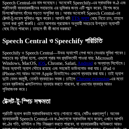
Speech Central-এর নাম শুনেছেন। অনেকেই Speechify-এর স্বাভাবিক কণ্ঠ এবং
প্রতিবন্ধী ব্যবহারকারীদের সহায়তায় এর ভূমিকার জন্য এটি পছন্দ করেন, বিশেষ করে
ডিসলেক্সিয়াসহ যাঁদের পড়তে অসুবিধা হয়। আবার অনেকেই Speech Central-এর
টেক্সট-টু-ভয়েস সুবিধাও পছন্দ করেন। আপনি যদি
TTS অ্যাপ
বেছে নিতে চান, তাহলে
তুলনা করা খুবই জরুরি। এতে আপনার প্রয়োজন অনুযায়ী সবচেয়ে উপযুক্ত অ্যাপটি
বেছে নিতে পারবেন। তাহলে কী কী জানা দরকার?
Speech Central ও Speechify পরিচিতি
Speechify ও Speech Central—উভয় অ্যাপেই লেখা শুনে নেওয়ার সুবিধা পাবেন।
সবচেয়ে বড় সুবিধা হলো, এগুলো প্রায় সব প্ল্যাটফর্মেই পাওয়া যায়: Microsoft
Windows, MacOS,
iOS
, Chrome, Safari,
Android
ও অন্যান্য সিস্টেমে।
উভয় অ্যাপই অ্যাপ স্টোরে রয়েছে এবং সহজেই ডাউনলোড করা যায়। iPad ও
iPhone-সহ আরও অনেক Apple ডিভাইসেও এগুলো ব্যবহার করা যায়। তাই অ্যাপ
দুটো যেমন বহুমুখী, তেমনি ব্যবহারেও সহজ। চাইলে
Chrome extension
-এর মতো
ওয়েব ব্রাউজার এক্সটেনশনও ব্যবহার করতে পারবেন, যা এগুলোর ব্যবহার আরও
সুবিধাজনক করে।
টেক্সট-টু-স্পিচ সক্ষমতা
প্রতিটি অ্যাপ কতটা স্বাভাবিকভাবে পড়ে শোনাতে পারে, সেটিও গুরুত্বপূর্ণ। অনেক
ব্যবহারকারী Speech Central-এর কণ্ঠগুলোকে স্বাভাবিক মনে করেন; এখানে আপনি
কণ্ঠের গতি, ভলিউম ও পিচ নিয়ন্ত্রণ করতে পারবেন, যা ব্যবহারকারীর অভিজ্ঞতা আরও