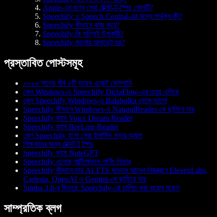
Apple-এর জন্য সেরা টেক্সট-টু-স্পিচ কোনটি?
Speechify ও Speech Central-এর মধ্যে পার্থক্য কী?
Speechify কীভাবে কাজ করে?
Speechify কি সত্যিই উপকারী?
Speechify কতবার আপডেট হয়?
প্রস্তাবিত পোস্টসমূহ
২০২৬ সালের শীর্ষ ৫টি ভয়েস এজেন্ট কোম্পানি
কেন Windows-এ Speechify DictaFlow-এর চেয়ে এগিয়ে
কেন Speechify Windows-এ Balabolka থেকে ভালো
Speechify কীভাবে Windows-এ NaturalReader-কে ছাপিয়ে যায়
Speechify বনাম Voice Dream Reader
Speechify বনাম BeeLine Reader
কেন Speechify হলো সেরা ইমার্সিভ পড়ার অ্যাপ
শিক্ষকদের জন্য টেক্সট টু স্পিচ
Speechify বনাম NoteGPT
Speechify এনেছে মাল্টিমোডাল লার্নিং ফিচার
Speechify কীভাবে তার AI TTS মডেলে আবেগ নিয়ন্ত্রণে ElevenLabs,
Cartesia, OpenAI ও Gemini-কে ছাড়িয়ে যায়
Simba 3.0-র ভিতরে: Speechify-কে চালিত করা ভয়েস মডেল
সাম্প্রতিক ব্লগ