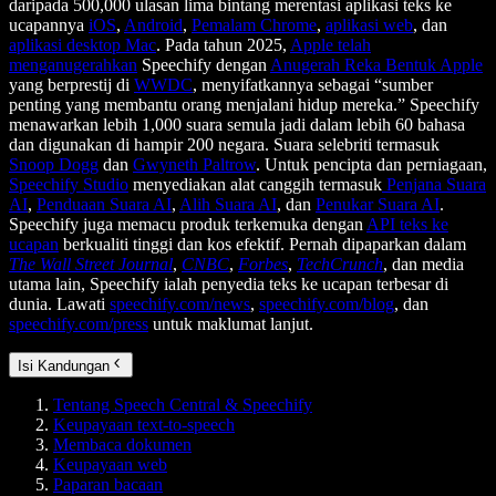
daripada 500,000 ulasan lima bintang merentasi aplikasi teks ke
ucapannya
iOS
,
Android
,
Pemalam Chrome
,
aplikasi web
, dan
aplikasi desktop Mac
. Pada tahun 2025,
Apple telah
menganugerahkan
Speechify dengan
Anugerah Reka Bentuk Apple
yang berprestij di
WWDC
, menyifatkannya sebagai “sumber
penting yang membantu orang menjalani hidup mereka.” Speechify
menawarkan lebih 1,000 suara semula jadi dalam lebih 60 bahasa
dan digunakan di hampir 200 negara. Suara selebriti termasuk
Snoop Dogg
dan
Gwyneth Paltrow
. Untuk pencipta dan perniagaan,
Speechify Studio
menyediakan alat canggih termasuk
Penjana Suara
AI
,
Penduaan Suara AI
,
Alih Suara AI
, dan
Penukar Suara AI
.
Speechify juga memacu produk terkemuka dengan
API teks ke
ucapan
berkualiti tinggi dan kos efektif. Pernah dipaparkan dalam
The Wall Street Journal
,
CNBC
,
Forbes
,
TechCrunch
, dan media
utama lain, Speechify ialah penyedia teks ke ucapan terbesar di
dunia. Lawati
speechify.com/news
,
speechify.com/blog
, dan
speechify.com/press
untuk maklumat lanjut.
Isi Kandungan
Tentang Speech Central & Speechify
Keupayaan text-to-speech
Membaca dokumen
Keupayaan web
Paparan bacaan