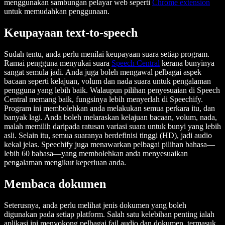
menggunakan sambungan pelayar web seperti
Chrome extension
untuk memudahkan penggunaan.
Keupayaan text-to-speech
Sudah tentu, anda perlu menilai keupayaan suara setiap program.
Ramai pengguna menyukai suara
Speech Central
kerana bunyinya
sangat semula jadi. Anda juga boleh mengawal pelbagai aspek
bacaan seperti kelajuan, volum dan nada suara untuk pengalaman
pengguna yang lebih baik. Walaupun pilihan penyesuaian di Speech
Central memang baik, fungsinya lebih menyerlah di Speechify.
Program ini membolehkan anda melakukan semua perkara itu, dan
banyak lagi. Anda boleh melaraskan kelajuan bacaan, volum, nada,
malah memilih daripada ratusan variasi suara untuk bunyi yang lebih
asli. Selain itu, semua suaranya berdefinisi tinggi (HD), jadi audio
kekal jelas. Speechify juga menawarkan pelbagai pilihan bahasa—
lebih 60 bahasa—yang membolehkan anda menyesuaikan
pengalaman mengikut keperluan anda.
Membaca dokumen
Seterusnya, anda perlu melihat jenis dokumen yang boleh
digunakan pada setiap platform. Salah satu kelebihan penting ialah
aplikasi ini menyokong pelbagai fail audio dan dokumen, termasuk