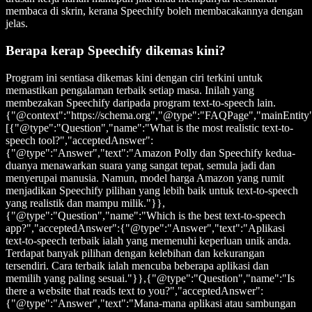
membaca di skrin, kerana Speechify boleh membacakannya dengan
jelas.
Berapa kerap Speechify dikemas kini?
Program ini sentiasa dikemas kini dengan ciri terkini untuk
memastikan pengalaman terbaik setiap masa. Inilah yang
membezakan Speechify daripada program text-to-speech lain.
{"@context":"https://schema.org","@type":"FAQPage","mainEntity
[{"@type":"Question","name":"What is the most realistic text-to-
speech tool?","acceptedAnswer":
{"@type":"Answer","text":"Amazon Polly dan Speechify kedua-
duanya menawarkan suara yang sangat tepat, semula jadi dan
menyerupai manusia. Namun, model harga Amazon yang rumit
menjadikan Speechify pilihan yang lebih baik untuk text-to-speech
yang realistik dan mampu milik."}},
{"@type":"Question","name":"Which is the best text-to-speech
app?","acceptedAnswer":{"@type":"Answer","text":"Aplikasi
text-to-speech terbaik ialah yang memenuhi keperluan unik anda.
Terdapat banyak pilihan dengan kelebihan dan kekurangan
tersendiri. Cara terbaik ialah mencuba beberapa aplikasi dan
memilih yang paling sesuai."}},{"@type":"Question","name":"Is
there a website that reads text to you?","acceptedAnswer":
{"@type":"Answer","text":"Mana-mana aplikasi atau sambungan