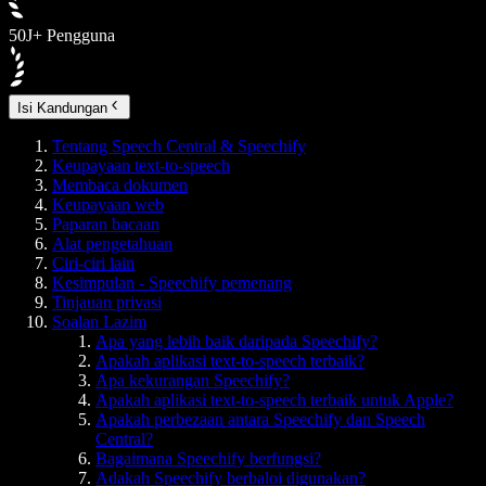
50J+ Pengguna
Isi Kandungan
Tentang Speech Central & Speechify
Keupayaan text-to-speech
Membaca dokumen
Keupayaan web
Paparan bacaan
Alat pengetahuan
Ciri-ciri lain
Kesimpulan - Speechify pemenang
Tinjauan privasi
Soalan Lazim
Apa yang lebih baik daripada Speechify?
Apakah aplikasi text-to-speech terbaik?
Apa kekurangan Speechify?
Apakah aplikasi text-to-speech terbaik untuk Apple?
Apakah perbezaan antara Speechify dan Speech
Central?
Bagaimana Speechify berfungsi?
Adakah Speechify berbaloi digunakan?