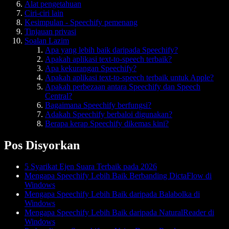
Alat pengetahuan
Ciri-ciri lain
Kesimpulan - Speechify pemenang
Tinjauan privasi
Soalan Lazim
Apa yang lebih baik daripada Speechify?
Apakah aplikasi text-to-speech terbaik?
Apa kekurangan Speechify?
Apakah aplikasi text-to-speech terbaik untuk Apple?
Apakah perbezaan antara Speechify dan Speech
Central?
Bagaimana Speechify berfungsi?
Adakah Speechify berbaloi digunakan?
Berapa kerap Speechify dikemas kini?
Pos Disyorkan
5 Syarikat Ejen Suara Terbaik pada 2026
Mengapa Speechify Lebih Baik Berbanding DictaFlow di
Windows
Mengapa Speechify Lebih Baik daripada Balabolka di
Windows
Mengapa Speechify Lebih Baik daripada NaturalReader di
Windows