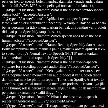
pelayar text-to-speech boleh membacakan teks kepada anda dalam
bentuk fail .WAV, MP3, serta pelbagai format audio lain."}},
{"@type":"Question","name":"What is the best free text-to-speech
online tool?","acceptedAnswer":
{"@type":"Answer","text":"Aplikasi text-to-speech percuma
terbaik ialah versi percubaan Speechify. Walaupun Balabolka benar-
benar percuma, ia tidak menawarkan banyak ciri penting yang boleh
didapati pada Speechify tanpa kos."}},
{"@type":"Question","name":"Which speech apps have the best
human voices?","acceptedAnswer":
{"@type":"Answer","text":"NaturalReader, Speechify dan Amazon
Polly mempunyai suara manusia paling realistik antara aplikasi text-
to-speech. Polly's Neural Text-to-Speech (NTTS) menawarkan
kualiti terbaik, diikuti rapat oleh Speechify."}},
{"@type":"Question","name":"What is the best text-to-speech
software for recording podcast audio files?","acceptedAnswer":
{"@type":"Answer","text":"Kebanyakan program text-to-speech
yang popular boleh merakam fail audio podcast yang boleh diedit
dan dimuat naik ke platform seperti iTunes dan Spotify. Alat text-to-
speech sangat sesuai untuk mula merakam podcast, terutamanya jika
anda kurang selesa bercakap secara langsung atau tidak mempunyai
peralatan rakaman berkualiti tinggi."}},
{"@type":"Question","name":"What is the best text-to-speech
reader for Android and iOS?","acceptedAnswer":
{"@type":"Answer","text":"Terdapat banyak pilihan pembaca text-