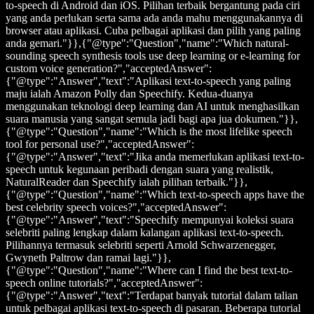
to-speech di Android dan iOS. Pilihan terbaik bergantung pada ciri
yang anda perlukan serta sama ada anda mahu menggunakannya di
browser atau aplikasi. Cuba pelbagai aplikasi dan pilih yang paling
anda gemari."}},{"@type":"Question","name":"Which natural-
sounding speech synthesis tools use deep learning or e-learning for
custom voice generation?","acceptedAnswer":
{"@type":"Answer","text":"Aplikasi text-to-speech yang paling
maju ialah Amazon Polly dan Speechify. Kedua-duanya
menggunakan teknologi deep learning dan AI untuk menghasilkan
suara manusia yang sangat semula jadi bagi apa jua dokumen."}},
{"@type":"Question","name":"Which is the most lifelike speech
tool for personal use?","acceptedAnswer":
{"@type":"Answer","text":"Jika anda memerlukan aplikasi text-to-
speech untuk kegunaan peribadi dengan suara yang realistik,
NaturalReader dan Speechify ialah pilihan terbaik."}},
{"@type":"Question","name":"Which text-to-speech apps have the
best celebrity speech voices?","acceptedAnswer":
{"@type":"Answer","text":"Speechify mempunyai koleksi suara
selebriti paling lengkap dalam kalangan aplikasi text-to-speech.
Pilihannya termasuk selebriti seperti Arnold Schwarzenegger,
Gwyneth Paltrow dan ramai lagi."}},
{"@type":"Question","name":"Where can I find the best text-to-
speech online tutorials?","acceptedAnswer":
{"@type":"Answer","text":"Terdapat banyak tutorial dalam talian
untuk pelbagai aplikasi text-to-speech di pasaran. Beberapa tutorial