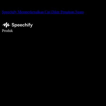
Speechify Memperkenalkan Ciri Dikte Penaipan Suara
Tulis 5× lebih pantas dengan menaip menggunakan suara
Produk
Ketahui Lebih Lanjut