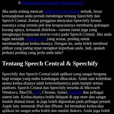
Berapa kerap Speechify dikemas kini?
Jika anda sedang mencari
aplikasi text-to-speech
terbaik, besar
kemungkinan anda pernah mendengar tentang Speechify dan
Speech Central. Ramai pengguna menyukai Speechify kerana
suaranya yang semula jadi dan keupayaannya membantu golongan
kurang upaya, termasuk disleksia—namun ramai juga yang
menghargai keupayaan text-to-voice pada Speech Central. Jika anda
ingin memilih
aplikasi TTS
yang sesuai, penting untuk
membandingkan kedua-duanya. Dengan itu, anda boleh membuat
pilihan yang paling tepat mengikut keperluan anda. Jadi, apakah
perkara penting yang perlu anda tahu?
Tentang Speech Central & Speechify
Speechify dan Speech Central ialah aplikasi yang sangat berguna
bagi sesiapa yang mahu kandungan dibacakan. Salah satu kelebihan
utama kedua-duanya ialah ketersediaannya pada hampir semua
platform. Speech Central dan Speechify tersedia di Microsoft
Windows, MacOS,
iOS
, Chrome, Safari,
Android
dan pelbagai
sistem lain. Kedua-duanya boleh didapati di app store dan sangat
mudah dimuat turun. Ia juga boleh digunakan pada pelbagai peranti
Apple lain, termasuk iPad dan iPhone. Ini bermakna kedua-dua
aplikasi ini sangat serba boleh dan mudah diakses. Anda juga boleh