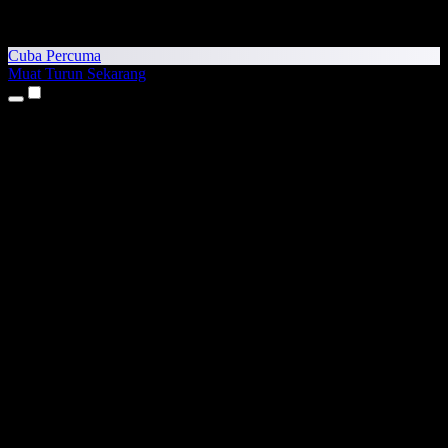
Cuba Percuma
Muat Turun Sekarang
Produk
Teks kepada Pertuturan
Aplikasi iPhone & iPad
Aplikasi Android
Sambungan Chrome
Sambungan Edge
Aplikasi Web
Aplikasi Mac
Aplikasi Windows